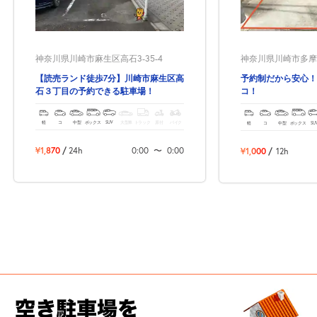
神奈川県川崎市麻生区高石3-35-4
神奈川県川崎市多摩区
【読売ランド徒歩7分】川崎市麻生区高
予約制だから安心！
石３丁目の予約できる駐車場！
コ！
軽
コ
中型
ボックス
SUV
大型車
トラック
原付
バイク
軽
コ
中型
ボックス
SU
¥1,870
/
24h
0:00
〜
0:00
¥1,000
/
12h