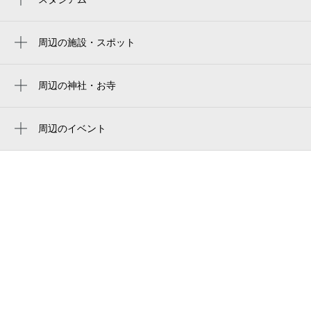
読売ジャイアンツ球場
生田駅
周辺の施設・スポット
川崎市立 生田保育園
読売ランドシティハウス
周辺の神社・お寺
周辺に神社・お寺が見つかりませんでした。
生田南大作公園
周辺のイベント
アザーレ・シド読売ランド前
周辺にイベントが見つかりませんでした。
焼肉 たれ山 読売ランド前
STYLE beauty&photoroom
居酒屋パブさまさま
東生田自然遊歩道
フジカラーパレットプラザ読売ランド前
横浜銀行 読売ランド駅前支店
多摩緑地保全地区