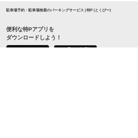
駐車場予約・駐車場検索のパーキングサービス | 特P (とくぴー)
便利な特Pアプリを
ダウンロードしよう！
ここから「インストール」して、便利な特Pアプリを
公式 X
GETしよう
公式 Facebook
特P