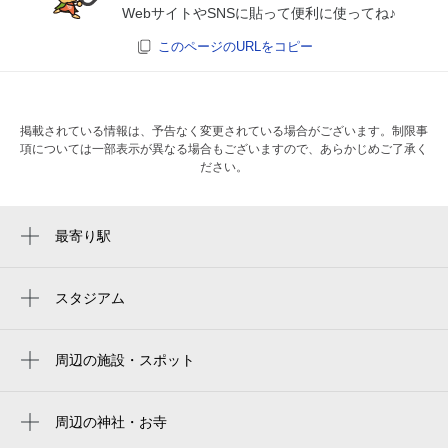
WebサイトやSNSに貼って便利に使ってね♪
このページのURLをコピー
掲載されている情報は、予告なく変更されている場合がございます。制限事
項については一部表示が異なる場合もございますので、あらかじめご了承く
ださい。
最寄り駅
読売ランド前駅
生田駅
スタジアム
読売ジャイアンツ球場
百合ヶ丘駅
周辺の施設・スポット
グラビスコート読売ランド前
多摩警察署読売ランド駅前交番
周辺の神社・お寺
周辺に神社・お寺が見つかりませんでした。