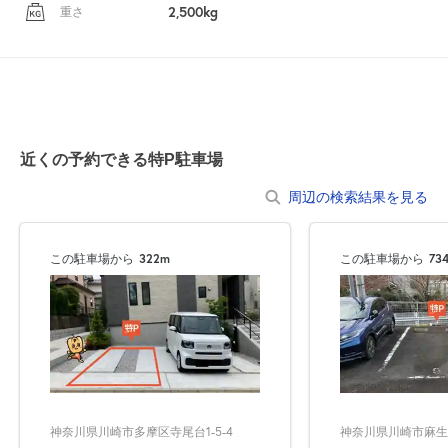
2,500kg
重さ
近くの予約できる特P駐車場
周辺の検索結果を見る
この駐車場から
322m
この駐車場から
73
神奈川県川崎市多摩区寺尾台1-5-4
神奈川県川崎市麻生区