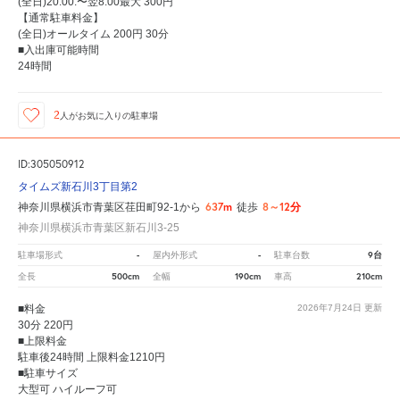
(全日)20:00:〜翌8:00最大 300円
【通常駐車料金】
(全日)オールタイム 200円 30分
■入出庫可能時間
24時間
2
人が
お気に入りの駐車場
ID:305050912
タイムズ新石川3丁目第2
637m
8～12分
神奈川県横浜市青葉区荏田町92-1から
徒歩
神奈川県横浜市青葉区新石川3-25
-
-
9台
駐車場形式
屋内外形式
駐車台数
500cm
190cm
210cm
全長
全幅
車高
■料金
2026年7月24日
更新
30分 220円
■上限料金
駐車後24時間 上限料金1210円
■駐車サイズ
大型可 ハイルーフ可