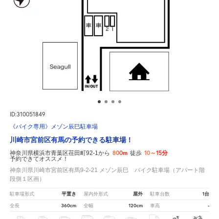
ID:310051849
《バイク専用》メゾン辰巳駐車場
川崎市宮前区有馬の予約できる駐車場！
800m
10～15分
神奈川県横浜市青葉区荏田町92-1から
徒歩
予約できてオススメ！
神奈川県川崎市宮前区有馬9-2-21 メゾン辰巳 バイク駐車場（アパート階
段側１区画）
平置き
屋外
1台
駐車場形式
屋内外形式
駐車台数
360cm
120cm
-
全長
全幅
車高