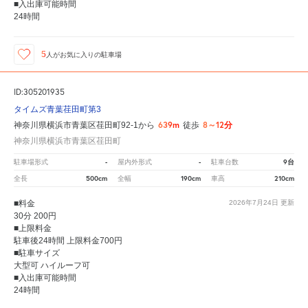
■入出庫可能時間
24時間
5
人が
お気に入りの駐車場
ID:305201935
タイムズ青葉荏田町第3
639m
8～12分
神奈川県横浜市青葉区荏田町92-1から
徒歩
神奈川県横浜市青葉区荏田町
-
-
9台
駐車場形式
屋内外形式
駐車台数
500cm
190cm
210cm
全長
全幅
車高
■料金
2026年7月24日
更新
30分 200円
■上限料金
駐車後24時間 上限料金700円
■駐車サイズ
大型可 ハイルーフ可
■入出庫可能時間
24時間