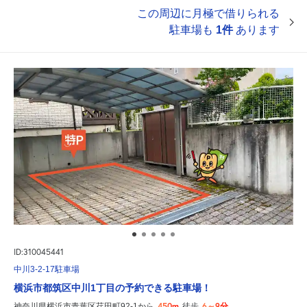
この周辺に月極で借りられる
駐車場も
1件
あります
ID:310045441
中川3-2-17駐車場
横浜市都筑区中川1丁目の予約できる駐車場！
450m
6～9分
神奈川県横浜市青葉区荏田町92-1から
徒歩