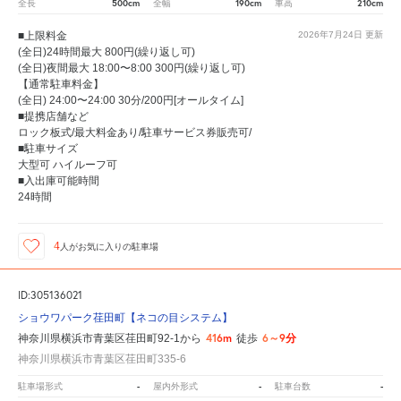
500cm
190cm
210cm
全長
全幅
車高
■上限料金
2026年7月24日
更新
(全日)24時間最大 800円(繰り返し可)
(全日)夜間最大 18:00〜8:00 300円(繰り返し可)
【通常駐車料金】
(全日) 24:00〜24:00 30分/200円[オールタイム]
■提携店舗など
ロック板式/最大料金あり/駐車サービス券販売可/
■駐車サイズ
大型可 ハイルーフ可
■入出庫可能時間
24時間
4
人が
お気に入りの駐車場
ID:305136021
ショウワパーク荏田町【ネコの目システム】
416m
6～9分
神奈川県横浜市青葉区荏田町92-1から
徒歩
神奈川県横浜市青葉区荏田町335-6
-
-
-
駐車場形式
屋内外形式
駐車台数