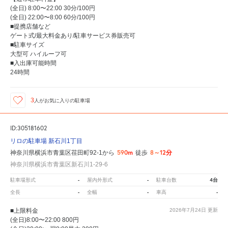
(全日) 8:00〜22:00 30分/100円
(全日) 22:00〜8:00 60分/100円
■提携店舗など
ゲート式/最大料金あり/駐車サービス券販売可
■駐車サイズ
大型可 ハイルーフ可
■入出庫可能時間
24時間
3
人が
お気に入りの駐車場
ID:305181602
リロの駐車場 新石川1丁目
590m
8～12分
神奈川県横浜市青葉区荏田町92-1から
徒歩
神奈川県横浜市青葉区新石川1-29-6
-
-
4台
駐車場形式
屋内外形式
駐車台数
-
-
-
全長
全幅
車高
■上限料金
2026年7月24日
更新
(全日)8:00〜22:00 800円