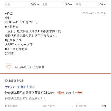
500cm
190cm
200cm
全長
全幅
車高
■料金
2026年7月27日
更新
全日
00:00-24:00 30分/220円
■上限料金
【全日】最大料金入庫後12時間以内800円
※最大料金は繰り返し適用となります。
■駐車サイズ
大型可 ハイルーフ可
■入出庫可能時間
24時間
4
人が
お気に入りの駐車場
ID:305165938
ナビパーク 新石川第3
410m
6～9分
神奈川県横浜市青葉区荏田町92-1から
徒歩
神奈川県横浜市青葉区新石川2
-
-
11台
駐車場形式
屋内外形式
駐車台数