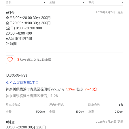
-
-
-
全長
全幅
車高
■料金
2026年7月24日
更新
全日8:00〜20:00 30分 200円
全日20:00〜8:00 30分 200円
(全日) 8:00〜20:00 900
20:00〜8:00 400
■入出庫可能時間
24時間
3
人が
お気に入りの駐車場
ID:305064723
タイムズ新石川1丁目
529m
7～10分
神奈川県横浜市青葉区荏田町92-1から
徒歩
神奈川県横浜市青葉区新石川1-26
-
-
6台
駐車場形式
屋内外形式
駐車台数
500cm
190cm
210cm
全長
全幅
車高
■料金
2026年7月24日
更新
08:00〜20:00 30分 220円