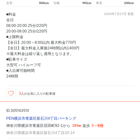
500cm
190cm
200cm
全長
全幅
車高
■料金
2026年7月27日
更新
全日
08:00-20:00 25分/220円
20:00-08:00 25分/220円
■上限料金
【全日】20:00～8:00以内 最大料金770円
【全日】最大料金入庫後24時間以内1400円
※最大料金は繰り返し適用となります。
■駐車サイズ
大型可 ハイルーフ可
■入出庫可能時間
24時間
3
人が
お気に入りの駐車場
ID:305143510
PEN横浜市青葉区新石川4丁目パーキング
381m
5～8分
神奈川県横浜市青葉区荏田町92-1から
徒歩
神奈川県横浜市青葉区新石川4丁目20-14