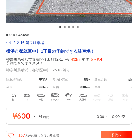
ID:310045456
中川3-2-16 隣り駐車場
横浜市都筑区中川1丁目の予約できる駐車場！
452m
6～9分
神奈川県横浜市青葉区荏田町92-1から
徒歩
予約できてオススメ！
神奈川県横浜市都筑区中川3-2-16 隣り
平置き
屋外
1台
駐車場形式
屋内外形式
駐車台数
550cm
300cm
-
全長
全幅
車高
軽
コ
中型
ボックス
SUV
大型車
トラック
原付
バイク
¥600
/
24
0:00
～
0:00
空
時間
予約へ
107
人が
お気に入りの駐車場