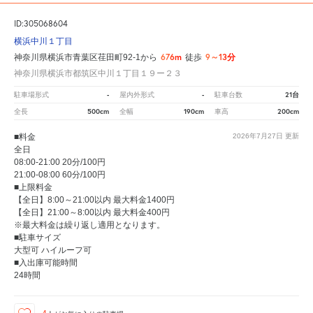
ID:305068604
横浜中川１丁目
676m
9～13分
神奈川県横浜市青葉区荏田町92-1から
徒歩
神奈川県横浜市都筑区中川１丁目１９ー２３
-
-
21台
駐車場形式
屋内外形式
駐車台数
500cm
190cm
200cm
全長
全幅
車高
■料金
2026年7月27日
更新
全日
08:00-21:00 20分/100円
21:00-08:00 60分/100円
■上限料金
【全日】8:00～21:00以内 最大料金1400円
【全日】21:00～8:00以内 最大料金400円
※最大料金は繰り返し適用となります。
■駐車サイズ
大型可 ハイルーフ可
■入出庫可能時間
24時間