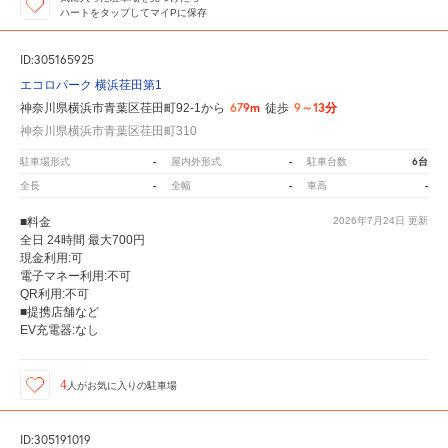
ハートをタップしてマイPに保存
ID:305165925
エコロパーク 横浜荏田第1
679m
9～13分
神奈川県横浜市青葉区荏田町92-1から
徒歩
神奈川県横浜市青葉区荏田町310
-
-
6台
駐車場形式
屋内外形式
駐車台数
-
-
-
全長
全幅
車高
■料金
2026年7月24日
更新
全日 24時間 最大700円
現金利用:可
電子マネー利用:不可
QR利用:不可
■提携店舗など
EV充電器:なし
4
人が
お気に入りの駐車場
ID:305191019