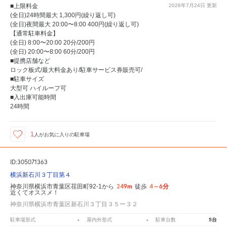
■上限料金
2026年7月24日
更新
(全日)24時間最大 1,300円(繰り返し可)
(全日)夜間最大 20:00〜8:00 400円(繰り返し可)
【通常駐車料金】
(全日) 8:00〜20:00 20分/200円
(全日) 20:00〜8:00 60分/200円
■提携店舗など
ロック板式/最大料金あり/駐車サービス券販売可/
■駐車サイズ
大型可 ハイルーフ可
■入出庫可能時間
24時間
1
人が
お気に入りの駐車場
ID:305071363
横浜新石川３丁目第４
249m
4～6分
神奈川県横浜市青葉区荏田町92-1から
徒歩
近くてオススメ！
神奈川県横浜市青葉区新石川３丁目３５ー３２
-
-
5台
駐車場形式
屋内外形式
駐車台数