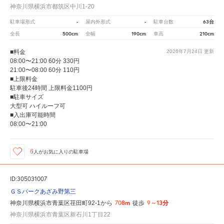
神奈川県横浜市都筑区中川1-20
-
-
63台
駐車場形式
屋内外形式
駐車台数
500cm
190cm
210cm
全長
全幅
車高
■料金
2026年7月24日
更新
08:00〜21:00 60分 330円
21:00〜08:00 60分 110円
■上限料金
駐車後24時間 上限料金1100円
■駐車サイズ
大型可 ハイルーフ可
■入出庫可能時間
08:00〜21:00
6
人が
お気に入りの駐車場
ID:305031007
ＧＳパークあざみ野第三
708m
9～13分
神奈川県横浜市青葉区荏田町92-1から
徒歩
神奈川県横浜市青葉区新石川1丁目22