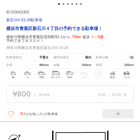
ID:310033202
新石川4-33-26駐車場
横浜市青葉区新石川４丁目の予約できる駐車場！
158m
2～3分
神奈川県横浜市青葉区荏田町92-1から
徒歩
予約できてオススメ！
神奈川県横浜市青葉区新石川4-33-26
平置き
屋内
1台
駐車場形式
屋内外形式
駐車台数
480cm
200cm
200cm
全長
全幅
車高
軽
コ
中型
ボックス
SUV
大型車
トラック
原付
バイク
¥800
/
24
0:00
～
24:00
休
時間
休
78
人が
お気に入りの駐車場