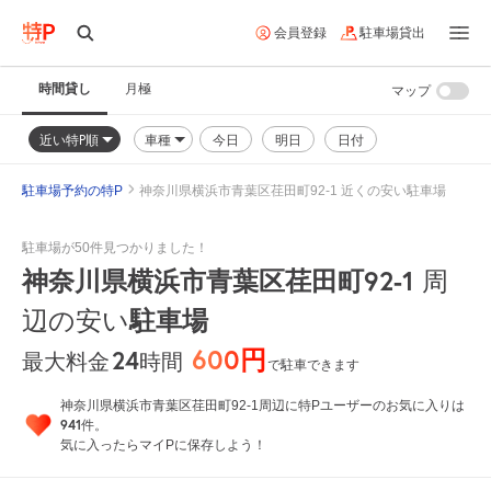
会員登録
駐車場貸出
時間貸し
月極
マップ
近い特P順
車種
今日
明日
日付
駐車場予約の特P
神奈川県横浜市青葉区荏田町92-1 近くの安い駐車場
駐車場が50件見つかりました！
神奈川県横浜市青葉区荏田町92-1
周
駐車場
辺の安い
600円
24
時間
最大料金
で駐車できます
神奈川県横浜市青葉区荏田町92-1周辺に特Pユーザーのお気に入りは
941
件。
気に入ったらマイPに保存しよう！