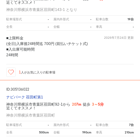
近くてオススメ！
神奈川県横浜市青葉区荏田町143-1 となり
-
-
19台
駐車場形式
屋内外形式
駐車台数
-
-
-
全長
全幅
車高
■上限料金
2026年7月24日
更新
(全日)入庫後24時間迄 700円 (前払いチケット式)
■入出庫可能時間
24時間
1
人が
お気に入りの駐車場
ID:305136022
ナビパーク 荏田町第1
207m
3～5分
神奈川県横浜市青葉区荏田町92-1から
徒歩
近くてオススメ！
神奈川県横浜市青葉区荏田町
-
-
7台
駐車場形式
屋内外形式
駐車台数
500cm
190cm
210cm
全長
全幅
車高