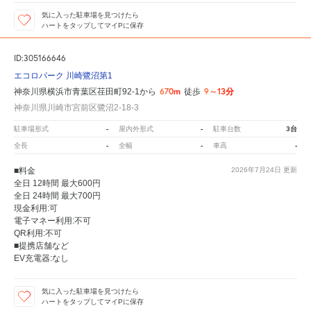
気に入った駐車場を見つけたら
ハートをタップしてマイPに保存
ID:305166646
エコロパーク 川崎鷺沼第1
670m
9～13分
神奈川県横浜市青葉区荏田町92-1から
徒歩
神奈川県川崎市宮前区鷺沼2-18-3
-
-
3台
駐車場形式
屋内外形式
駐車台数
-
-
-
全長
全幅
車高
■料金
2026年7月24日
更新
全日 12時間 最大600円
全日 24時間 最大700円
現金利用:可
電子マネー利用:不可
QR利用:不可
■提携店舗など
EV充電器:なし
気に入った駐車場を見つけたら
ハートをタップしてマイPに保存