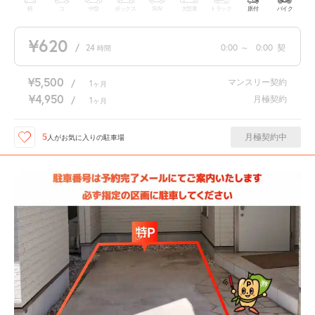
軽
コ
中型
ボックス
SUV
大型車
トラック
原付
バイク
¥620
/
24
0:00
～
0:00
契
時間
¥5,500
マンスリー契約
/
1
ヶ月
¥4,950
月極契約
/
1
ヶ月
月極契約中
5
人が
お気に入りの駐車場