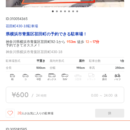
ID:310054365
荏田町430-18駐車場
県横浜市青葉区荏田町の予約できる駐車場！
953m
12～17分
神奈川県横浜市青葉区荏田町92-1から
徒歩
予約できてオススメ！
神奈川県横浜市青葉区荏田町430-18
平置き
屋外
1台
駐車場形式
屋内外形式
駐車台数
500cm
190cm
250cm
全長
全幅
車高
軽
コ
中型
ボックス
SUV
大型車
トラック
原付
バイク
¥600
/
24
0:00
～
24:00
休
時間
休
20
人が
お気に入りの駐車場
ID:305181595