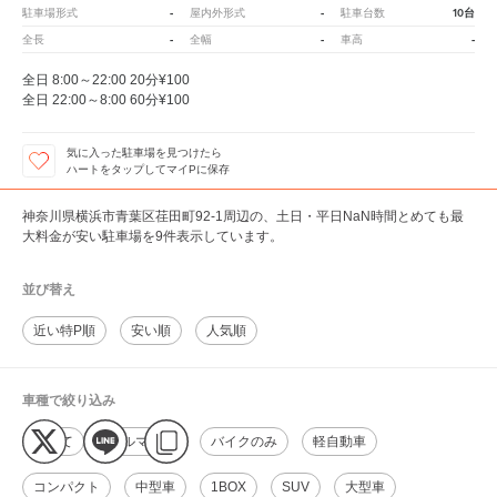
-
-
10台
駐車場形式
屋内外形式
駐車台数
-
-
-
全長
全幅
車高
全日 8:00～22:00 20分¥100
全日 22:00～8:00 60分¥100
気に入った駐車場を見つけたら
ハートをタップしてマイPに保存
神奈川県横浜市青葉区荏田町92-1周辺の、土日・平日NaN時間とめても最
大料金が安い駐車場を9件表示しています。
並び替え
近い特P順
安い順
人気順
車種で絞り込み
すべて
クルマのみ
バイクのみ
軽自動車
コンパクト
中型車
1BOX
SUV
大型車