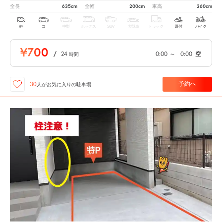
635cm
200cm
260cm
全長
全幅
車高
軽
コ
中型
ボックス
SUV
大型車
トラック
原付
バイク
¥700
/
24
0:00
～
0:00
空
時間
予約へ
30
人が
お気に入りの駐車場