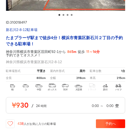
ID:310018497
新石川2-8-12駐車場
たまプラーザ駅まで徒歩4分！横浜市青葉区新石川２丁目の予約
できる駐車場！
865m
11～16分
神奈川県横浜市青葉区荏田町92-1から
徒歩
予約できてオススメ！
神奈川県横浜市青葉区新石川2-8-12
平置き
屋外
1台
駐車場形式
屋内外形式
駐車台数
800cm
298cm
215cm
全長
全幅
車高
軽
コ
中型
ボックス
SUV
大型車
トラック
原付
バイク
¥930
/
24
0:00
～
0:00
空
時間
予約へ
438
人が
お気に入りの駐車場