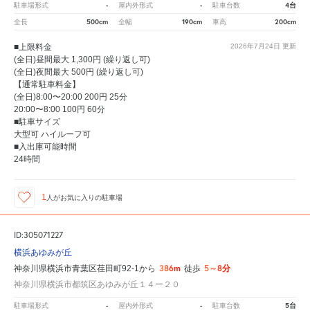
-
-
4台
駐車場形式
屋内外形式
駐車台数
500cm
190cm
200cm
全長
全幅
車高
■上限料金
2026年7月24日
更新
(全日)昼間最大 1,300円 (繰り返し可)
(全日)夜間最大 500円 (繰り返し可)
【通常駐車料金】
(全日)8:00〜20:00 200円 25分
20:00〜8:00 100円 60分
■駐車サイズ
大型可 ハイルーフ可
■入出庫可能時間
24時間
1
人が
お気に入りの駐車場
ID:305071227
横浜あゆみが丘
386m
5～8分
神奈川県横浜市青葉区荏田町92-1から
徒歩
神奈川県横浜市都筑区あゆみが丘１４ー２０
-
-
5台
駐車場形式
屋内外形式
駐車台数