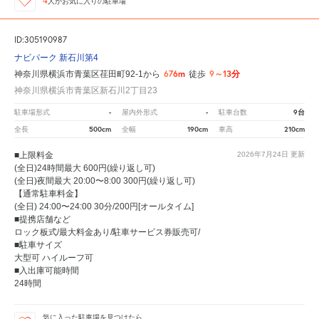
4
人が
お気に入りの駐車場
ID:305190987
ナビパーク 新石川第4
676m
9～13分
神奈川県横浜市青葉区荏田町92-1から
徒歩
神奈川県横浜市青葉区新石川2丁目23
-
-
9台
駐車場形式
屋内外形式
駐車台数
500cm
190cm
210cm
全長
全幅
車高
■上限料金
2026年7月24日
更新
(全日)24時間最大 600円(繰り返し可)
(全日)夜間最大 20:00〜8:00 300円(繰り返し可)
【通常駐車料金】
(全日) 24:00〜24:00 30分/200円[オールタイム]
■提携店舗など
ロック板式/最大料金あり/駐車サービス券販売可/
■駐車サイズ
大型可 ハイルーフ可
■入出庫可能時間
24時間
気に入った駐車場を見つけたら