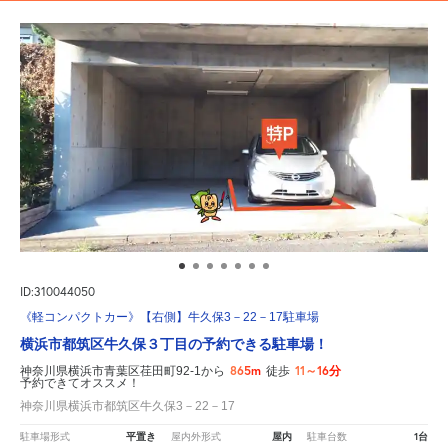
ID:310044050
《軽コンパクトカー》【右側】牛久保3－22－17駐車場
横浜市都筑区牛久保３丁目の予約できる駐車場！
865m
11～16分
神奈川県横浜市青葉区荏田町92-1から
徒歩
予約できてオススメ！
神奈川県横浜市都筑区牛久保3－22－17
平置き
屋内
1台
駐車場形式
屋内外形式
駐車台数