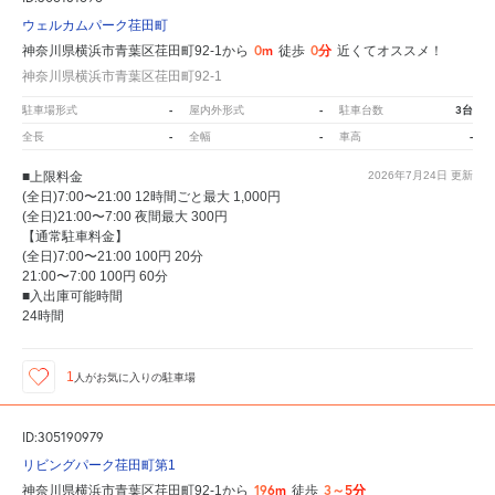
ウェルカムパーク荏田町
0m
0分
神奈川県横浜市青葉区荏田町92-1から
徒歩
近くてオススメ！
神奈川県横浜市青葉区荏田町92-1
-
-
3台
駐車場形式
屋内外形式
駐車台数
-
-
-
全長
全幅
車高
■上限料金
2026年7月24日
更新
(全日)7:00〜21:00 12時間ごと最大 1,000円
(全日)21:00〜7:00 夜間最大 300円
【通常駐車料金】
(全日)7:00〜21:00 100円 20分
21:00〜7:00 100円 60分
■入出庫可能時間
24時間
1
人が
お気に入りの駐車場
ID:305190979
リビングパーク荏田町第1
196m
3～5分
神奈川県横浜市青葉区荏田町92-1から
徒歩