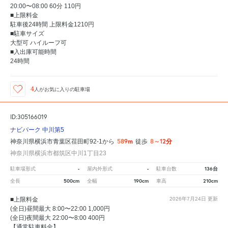
20:00〜08:00 60分 110円
■上限料金
駐車後24時間 上限料金1210円
■駐車サイズ
大型可 ハイルーフ可
■入出庫可能時間
24時間
4
人が
お気に入りの駐車場
ID:305166019
ナビパーク 中川第5
589m
8～12分
神奈川県横浜市青葉区荏田町92-1から
徒歩
神奈川県横浜市都筑区中川1丁目23
-
-
136台
駐車場形式
屋内外形式
駐車台数
500cm
190cm
210cm
全長
全幅
車高
■上限料金
2026年7月24日
更新
(全日)昼間最大 8:00〜22:00 1,000円
(全日)夜間最大 22:00〜8:00 400円
【通常駐車料金】