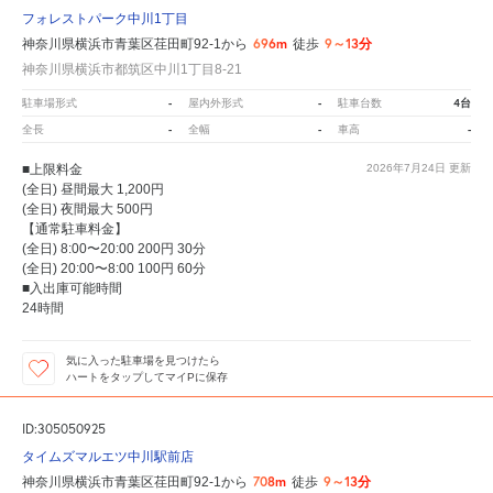
フォレストパーク中川1丁目
696m
9～13分
神奈川県横浜市青葉区荏田町92-1から
徒歩
神奈川県横浜市都筑区中川1丁目8-21
-
-
4台
駐車場形式
屋内外形式
駐車台数
-
-
-
全長
全幅
車高
■上限料金
2026年7月24日
更新
(全日) 昼間最大 1,200円
(全日) 夜間最大 500円
【通常駐車料金】
(全日) 8:00〜20:00 200円 30分
(全日) 20:00〜8:00 100円 60分
■入出庫可能時間
24時間
気に入った駐車場を見つけたら
ハートをタップしてマイPに保存
ID:305050925
タイムズマルエツ中川駅前店
708m
9～13分
神奈川県横浜市青葉区荏田町92-1から
徒歩