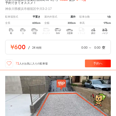
予約できてオススメ！
神奈川県横浜市都筑区中川3-2-17
平置き
屋外
1台
駐車場形式
屋内外形式
駐車台数
600cm
300cm
175cm
全長
全幅
車高
軽
コ
中型
ボックス
SUV
大型車
トラック
原付
バイク
¥600
/
24
0:00
～
0:00
空
時間
予約へ
71
人が
お気に入りの駐車場