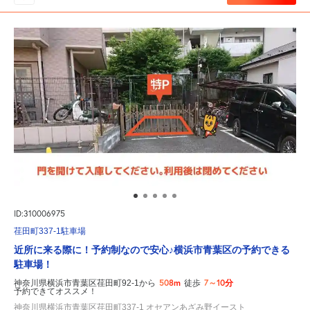
ID:310006975
荏田町337-1駐車場
近所に来る際に！予約制なので安心♪横浜市青葉区の予約できる
駐車場！
508m
7～10分
神奈川県横浜市青葉区荏田町92-1から
徒歩
予約できてオススメ！
神奈川県横浜市青葉区荏田町337-1 オセアンあざみ野イースト