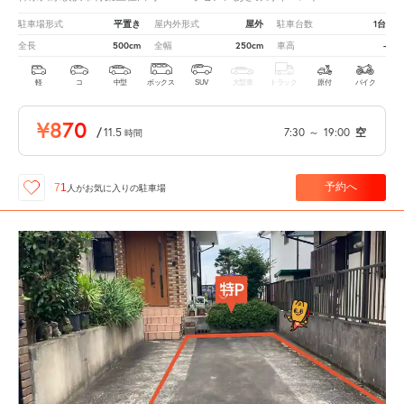
平置き
屋外
1台
駐車場形式
屋内外形式
駐車台数
500cm
250cm
-
全長
全幅
車高
軽
コ
中型
ボックス
SUV
大型車
トラック
原付
バイク
¥870
/
11.5
7:30
～
19:00
空
時間
予約へ
71
人が
お気に入りの駐車場