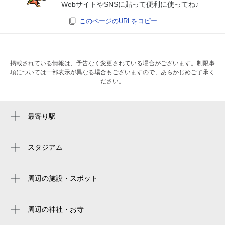
WebサイトやSNSに貼って便利に使ってね♪
このページのURLをコピー
掲載されている情報は、予告なく変更されている場合がございます。制限事
項については一部表示が異なる場合もございますので、あらかじめご了承く
ださい。
最寄り駅
中川駅
鷺沼駅
スタジアム
周辺にスタジアムが見つかりませんでした。
たまプラーザ駅
周辺の施設・スポット
あざみ野駅
ニトリ 港北ニュータウン店
都筑みかん園
周辺の神社・お寺
周辺に神社・お寺が見つかりませんでした。
あゆみが丘公園