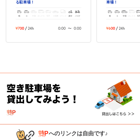
る駐車場！
車場！
軽
コ
中型
ボックス
SUV
大型車
トラック
原付
バイク
軽
コ
中型
ボックス
SU
¥700
/
24h
0:00
〜
0:00
¥600
/
24h
へのリンクは自由です♪