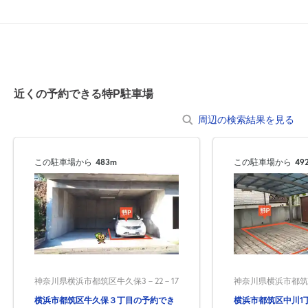
近くの予約できる特P駐車場
周辺の検索結果を見る
この駐車場から
483m
この駐車場から
49
神奈川県横浜市都筑区牛久保3－22－17
神奈川県横浜市都筑区中
横浜市都筑区牛久保３丁目の予約でき
横浜市都筑区中川1