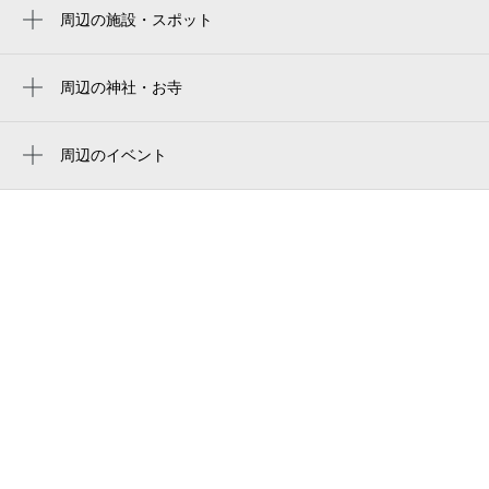
周辺の施設・スポット
中川駅
0:00～24:00
oak たまプラーザ
8月28日 (金)
¥930
空き1
新石川公園
周辺の神社・お寺
入出庫不可 0:00～7:00
周辺に神社・お寺が見つかりませんでした。
アトリエ&カフェ キズナ
0:00～24:00
周辺のイベント
写真館ピノキオたまプラーザ店
8月29日 (土)
¥930
キッズフリマ@たまプラーザ テラス
空き1
たまプラーザ駅前整形外科
入出庫不可 0:00～7:00
クラーク記念国際高等学校 横浜青葉キャン
0:00～24:00
パス
8月30日 (日)
¥930
株式会社サニタ
満
LOVST PHOTO STUDIO たまプラーザ店
0:00～24:00
fleur たまプラーザ
8月31日 (月)
¥930
空き1
たまプラーザ駅前ビル
入出庫不可 0:00～7:00
eight tamapla たまプラーザ店【エイト】
0:00～24:00