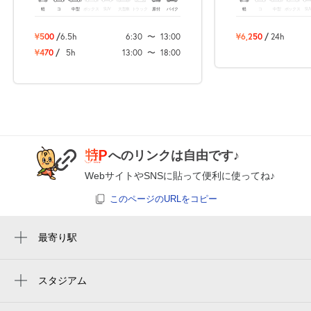
軽
コ
中型
ボックス
SUV
大型車
トラック
原付
バイク
軽
コ
中型
ボックス
SU
0:00～24:00
¥500
/
6.5h
6:30
〜
13:00
¥6,250
/
24h
8月24日 (月)
¥930
¥470
/
5h
13:00
〜
18:00
満
0:00～24:00
8月25日 (火)
¥930
空き1
へのリンクは自由です♪
入出庫不可 0:00～7:00
WebサイトやSNSに貼って便利に使ってね♪
0:00～24:00
8月26日 (水)
¥930
このページのURLをコピー
満
最寄り駅
たまプラーザ駅
0:00～24:00
8月27日 (木)
¥930
あざみ野駅
スタジアム
空き1
周辺にスタジアムが見つかりませんでした。
鷺沼駅
入出庫不可 0:00～7:00