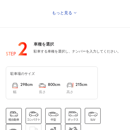
もっと見る
0:00～24:00
8月11日 (火)
¥930
山の日
満
2
車種を選択
0:00～24:00
駐車する車種を選択し、ナンバーを入力してください。
8月12日 (水)
STEP
¥930
満
駐車場のサイズ
0:00～24:00
8月13日 (木)
¥930
298cm
800cm
215cm
空き1
幅
長さ
高さ
入出庫不可 0:00～7:00
0:00～24:00
8月14日 (金)
¥930
満