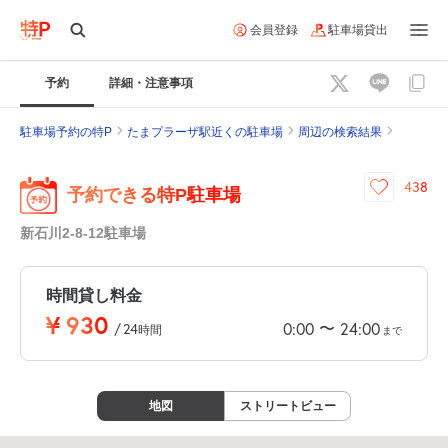
会員登録
駐車場貸出
予約
詳細・注意事項
駐車場予約の特P
たまプラーザ駅近くの駐車場
周辺の検索結果
438
予約できる特P駐車場
新石川2-8-12駐車場
時間貸し料金
¥
930
〜
0:00
24:00
/
24
時間
まで
地図
ストリートビュー