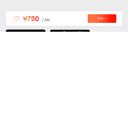
便利な特Pアプリを
¥750
予約へ
/
24h
ダウンロードしよう！
ここから「インストール」して、便利な特Pアプリを
公式 X
GETしよう
公式 Facebook
特P
会員・利用規約