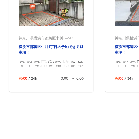
神奈川県横浜市都筑区中川3-2-17
神奈川県横浜市都
横浜市都筑区中川1丁目の予約できる駐
横浜市都筑区
車場！
車場！
軽
コ
中型
ボックス
SUV
大型車
トラック
原付
バイク
軽
コ
中型
ボ
¥600
/
24h
0:00
〜
0:00
¥600
/
24h