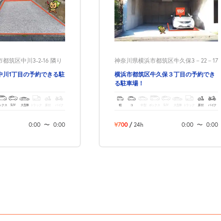
筑区中川3-2-16 隣り
神奈川県横浜市都筑区牛久保3－22－17
中川1丁目の予約できる駐
横浜市都筑区牛久保３丁目の予約でき
る駐車場！
ックス
SUV
大型車
トラック
原付
バイク
軽
コ
中型
ボックス
SUV
大型車
トラック
原付
バイク
0:00
〜
0:00
¥700
/
24h
0:00
〜
0:00