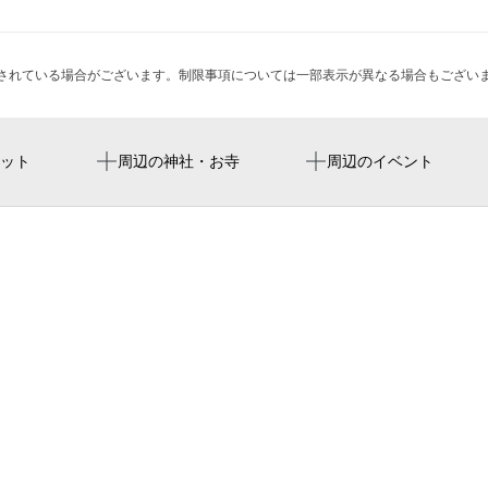
されている場合がございます。制限事項については一部表示が異なる場合もござい
センター北駅
中川駅前cafe
ット
周辺の神社・お寺
周辺のイベント
マルエツ 中川駅前店
中川センタービル
ふれあい通り
japan post
都筑警察署中川駅前交番