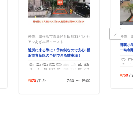
神奈川県横浜市青葉区荏田町337-1オセ
神奈川県
アンあざみ野イースト
都筑小
近所に来る際に！予約制なので安心♪横
一時利
浜市青葉区の予約できる駐車場！
軽
コ
軽
コ
中型
ボックス
SUV
大型車
トラック
原付
バイク
¥750
/
¥870
/
11.5h
7:30
〜
19:00