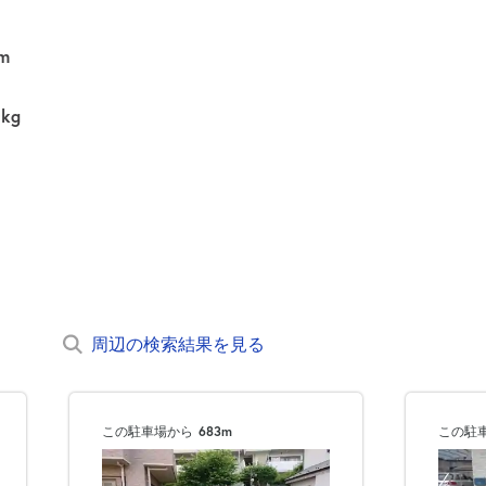
m
0kg
周辺の検索結果を見る
この駐車場から
683m
この駐