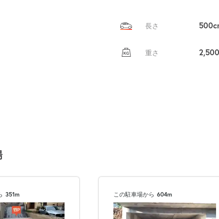
500c
長さ
2,50
重さ
場
ら
351m
この駐車場から
604m