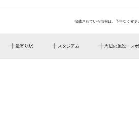
掲載されている情報は、予告なく変更
中川駅
周辺にスタジアムが見つかりませんでした。
ファイティング原田ボクシングジム
周辺に神社・お寺が見つかりませんでした。
周辺にイベントが見つかりませんでした。
最寄り駅
スタジアム
周辺の施設・スポ
roller coast
横浜市北部地域療育センターぴーす中川
trarroria laふぁりーな
ジムスタイル24中川
株式会社ブルックス