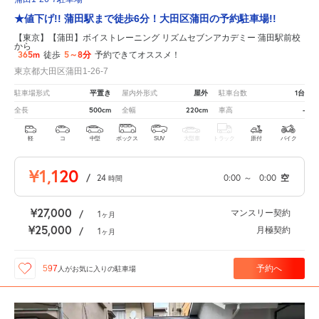
★値下げ!! 蒲田駅まで徒歩6分！大田区蒲田の予約駐車場!!
【東京】【蒲田】ボイストレーニング リズムセブンアカデミー 蒲田駅前校
から
365m
5～8分
徒歩
予約できてオススメ！
東京都大田区蒲田1-26-7
平置き
屋外
1台
駐車場形式
屋内外形式
駐車台数
500cm
220cm
-
全長
全幅
車高
軽
コ
中型
ボックス
SUV
大型車
トラック
原付
バイク
¥1,120
/
24
0:00
～
0:00
空
時間
¥27,000
マンスリー契約
/
1
ヶ月
¥25,000
月極契約
/
1
ヶ月
予約へ
597
人が
お気に入りの駐車場