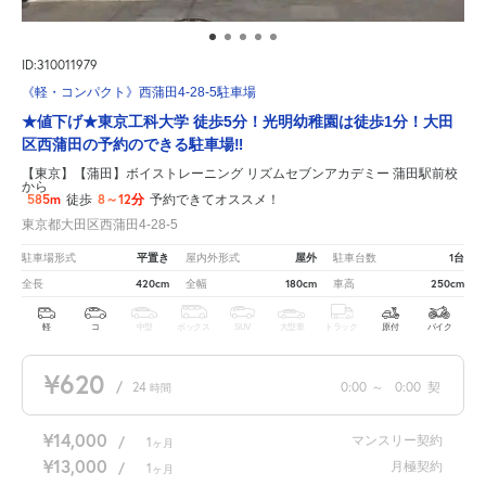
ID:310011979
《軽・コンパクト》西蒲田4-28-5駐車場
★値下げ★東京工科大学 徒歩5分！光明幼稚園は徒歩1分！大田
区西蒲田の予約のできる駐車場‼
【東京】【蒲田】ボイストレーニング リズムセブンアカデミー 蒲田駅前校
から
585m
8～12分
徒歩
予約できてオススメ！
東京都大田区西蒲田4-28-5
平置き
屋外
1台
駐車場形式
屋内外形式
駐車台数
420cm
180cm
250cm
全長
全幅
車高
軽
コ
中型
ボックス
SUV
大型車
トラック
原付
バイク
¥620
/
24
0:00
～
0:00
契
時間
¥14,000
マンスリー契約
/
1
ヶ月
¥13,000
月極契約
/
1
ヶ月