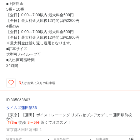
■上限料金
5番～10番
【全日】0:00～7:00以内 最大料金500円
【全日】最大料金入庫後12時間以内2200円
4番のみ
【全日】0:00～7:00以内 最大料金500円
【全日】最大料金入庫後12時間以内1800円
※最大料金は繰り返し適用となります。
■駐車サイズ
大型可 ハイルーフ可
■入出庫可能時間
24時間
3
人が
お気に入りの駐車場
ID:305063802
タイムズ蒲田第36
【東京】【蒲田】ボイストレーニング リズムセブンアカデミー 蒲田駅前校
から
193m
3～5分
徒歩
近くてオススメ！
東京都大田区蒲田5-1
-
-
8台
駐車場形式
屋内外形式
駐車台数