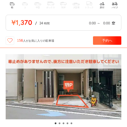
軽
コ
中型
ボックス
SUV
大型車
トラック
原付
バイク
¥1,370
/
24
0:00
～
0:00
空
時間
予約へ
156
人が
お気に入りの駐車場