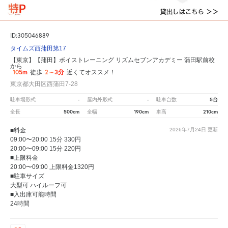
ID:305046889
タイムズ西蒲田第17
【東京】【蒲田】ボイストレーニング リズムセブンアカデミー 蒲田駅前校
から
105m
2～3分
徒歩
近くてオススメ！
東京都大田区西蒲田7-28
-
-
5台
駐車場形式
屋内外形式
駐車台数
500cm
190cm
210cm
全長
全幅
車高
■料金
2026年7月24日
更新
09:00〜20:00 15分 330円
20:00〜09:00 15分 220円
■上限料金
20:00〜09:00 上限料金1320円
■駐車サイズ
大型可 ハイルーフ可
■入出庫可能時間
24時間