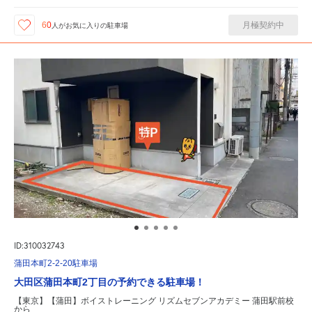
月極契約中
60
人が
お気に入りの駐車場
ID:310032743
蒲田本町2-2-20駐車場
大田区蒲田本町2丁目の予約できる駐車場！
【東京】【蒲田】ボイストレーニング リズムセブンアカデミー 蒲田駅前校
から