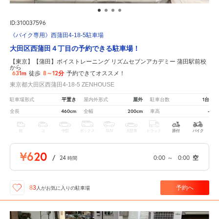
ID:310037596
《バイク専用》西蒲田4-18-5駐車場
大田区西蒲田４丁目の予約できる駐車場！
【東京】【蒲田】ボイストレーニング リズムセブンアカデミー 蒲田駅前校
から
631m
8～12分
徒歩
予約できてオススメ！
東京都大田区西蒲田4-18-5 ZENHOUSE
平置き
屋外
1台
駐車場形式
屋内外形式
駐車台数
460cm
200cm
-
全長
全幅
車高
軽
コ
中型
ボックス
SUV
大型車
トラック
原付
バイク
¥620
/
24
0:00
～
0:00
空
時間
予約へ
83
人が
お気に入りの駐車場