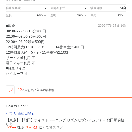
-
-
14台
駐車場形式
屋内外形式
駐車台数
480cm
190cm
210cm
全長
全幅
車高
■料金
2026年7月24日
更新
08:00〜22:00 15分300円
22:00〜08:00 30分100円
22:00〜08:00最大500円
12時間最大(1〜3・6〜8・11〜14番車室)2,400円
12時間最大(4・5・9・15番車室)2,100円
サービス券利用:可
電子マネー利用:可
■駐車サイズ
ハイルーフ可
12
人が
お気に入りの駐車場
ID:305005538
パラカ 西蒲田第2
【東京】【蒲田】ボイストレーニング リズムセブンアカデミー 蒲田駅前校
から
215m
3～5分
徒歩
近くてオススメ！