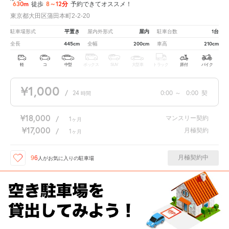
630m
8～12分
徒歩
予約できてオススメ！
東京都大田区蒲田本町2-2-20
平置き
屋内
1台
駐車場形式
屋内外形式
駐車台数
445cm
200cm
210cm
全長
全幅
車高
軽
コ
中型
ボックス
SUV
大型車
トラック
原付
バイク
¥1,000
/
24
0:00
～
0:00
契
時間
¥18,000
マンスリー契約
/
1
ヶ月
¥17,000
月極契約
/
1
ヶ月
月極契約中
96
人が
お気に入りの駐車場