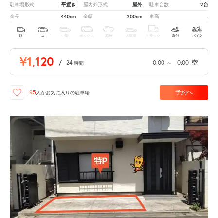
平置き
屋外
2台
駐車場形式
屋内外形式
駐車台数
440cm
200cm
-
全長
全幅
車高
軽
コ
中型
ボックス
SUV
大型車
トラック
原付
バイク
¥1,120
/
24
0:00
～
0:00
空
時間
予約へ
95
人が
お気に入りの駐車場