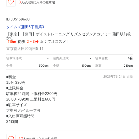
3
人が
お気に入りの駐車場
ID:305158660
タイムズ蒲田5丁目第3
【東京】【蒲田】ボイストレーニング リズムセブンアカデミー 蒲田駅前校
から
115m
2～3分
徒歩
近くてオススメ！
東京都大田区蒲田5-11
-
-
6台
駐車場形式
屋内外形式
駐車台数
500cm
190cm
210cm
全長
全幅
車高
■料金
2026年7月24日
更新
15分 330円
■上限料金
駐車後24時間 上限料金2200円
20:00〜09:00 上限料金600円
■駐車サイズ
大型可 ハイルーフ可
■入出庫可能時間
24時間
12
人が
お気に入りの駐車場