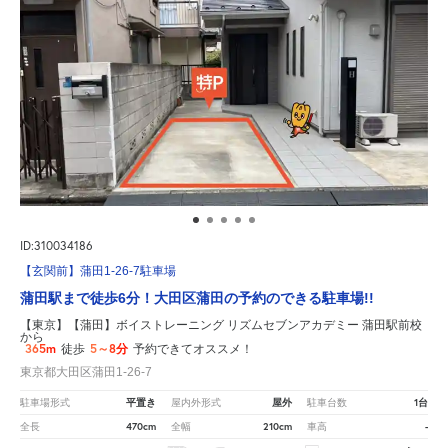
ID:310034186
【玄関前】蒲田1-26-7駐車場
蒲田駅まで徒歩6分！大田区蒲田の予約のできる駐車場!!
【東京】【蒲田】ボイストレーニング リズムセブンアカデミー 蒲田駅前校
から
365m
5～8分
徒歩
予約できてオススメ！
東京都大田区蒲田1-26-7
平置き
屋外
1台
駐車場形式
屋内外形式
駐車台数
470cm
210cm
-
全長
全幅
車高