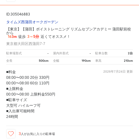
ID:305046883
タイムズ西蒲田オークガーデン
【東京】【蒲田】ボイストレーニング リズムセブンアカデミー 蒲田駅前校
から
163m
3～5分
徒歩
近くてオススメ！
東京都大田区西蒲田7-7
-
-
2台
駐車場形式
屋内外形式
駐車台数
500cm
190cm
210cm
全長
全幅
車高
■料金
2026年7月24日
更新
08:00〜00:00 20分 330円
00:00〜08:00 60分 110円
■上限料金
00:00〜08:00 上限料金550円
■駐車サイズ
大型可 ハイルーフ可
■入出庫可能時間
24時間
3
人が
お気に入りの駐車場