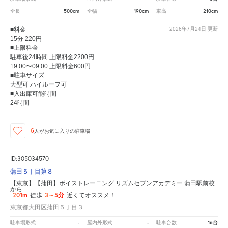
500cm
190cm
210cm
全長
全幅
車高
■料金
2026年7月24日
更新
15分 220円
■上限料金
駐車後24時間 上限料金2200円
19:00〜09:00 上限料金600円
■駐車サイズ
大型可 ハイルーフ可
■入出庫可能時間
24時間
6
人が
お気に入りの駐車場
ID:305034570
蒲田５丁目第８
【東京】【蒲田】ボイストレーニング リズムセブンアカデミー 蒲田駅前校
から
201m
3～5分
徒歩
近くてオススメ！
東京都大田区蒲田５丁目３
-
-
16台
駐車場形式
屋内外形式
駐車台数