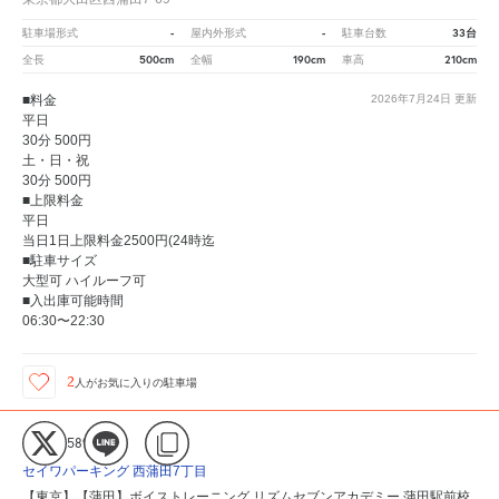
-
-
33台
駐車場形式
屋内外形式
駐車台数
500cm
190cm
210cm
全長
全幅
車高
■料金
2026年7月24日
更新
平日
30分 500円
土・日・祝
30分 500円
■上限料金
平日
当日1日上限料金2500円(24時迄
■駐車サイズ
大型可 ハイルーフ可
■入出庫可能時間
06:30〜22:30
2
人が
お気に入りの駐車場
ID:305158924
セイワパーキング 西蒲田7丁目
【東京】【蒲田】ボイストレーニング リズムセブンアカデミー 蒲田駅前校