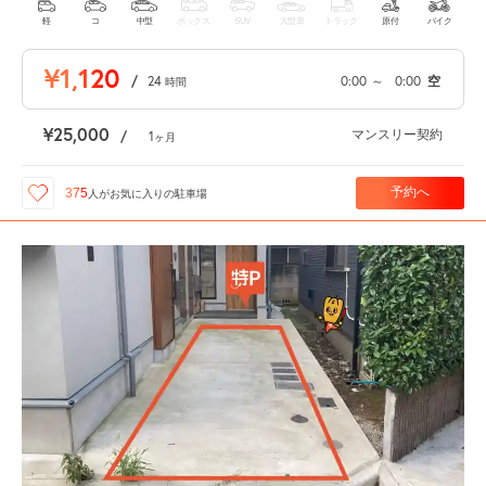
軽
コ
中型
ボックス
SUV
大型車
トラック
原付
バイク
¥1,120
/
24
0:00
～
0:00
空
時間
¥25,000
マンスリー契約
/
1
ヶ月
予約へ
375
人が
お気に入りの駐車場