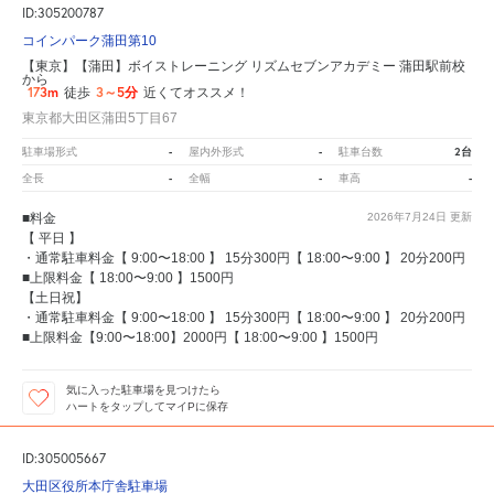
ID:305200787
コインパーク蒲田第10
【東京】【蒲田】ボイストレーニング リズムセブンアカデミー 蒲田駅前校
から
173m
3～5分
徒歩
近くてオススメ！
東京都大田区蒲田5丁目67
-
-
2台
駐車場形式
屋内外形式
駐車台数
-
-
-
全長
全幅
車高
■料金
2026年7月24日
更新
【 平日 】
・通常駐車料金【 9:00〜18:00 】 15分300円【 18:00〜9:00 】 20分200円
■上限料金【 18:00〜9:00 】1500円
【土日祝】
・通常駐車料金【 9:00〜18:00 】 15分300円【 18:00〜9:00 】 20分200円
■上限料金【9:00〜18:00】2000円【 18:00〜9:00 】1500円
気に入った駐車場を見つけたら
ハートをタップしてマイPに保存
ID:305005667
大田区役所本庁舎駐車場