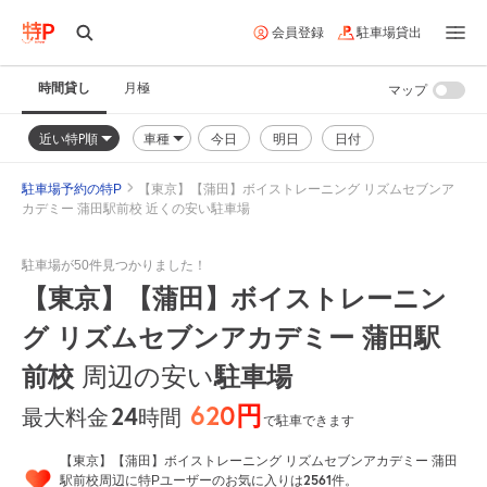
会員登録
駐車場貸出
時間貸し
月極
マップ
近い特P順
車種
今日
明日
日付
駐車場予約の特P
【東京】【蒲田】ボイストレーニング リズムセブンア
カデミー 蒲田駅前校 近くの安い駐車場
駐車場が50件見つかりました！
【東京】【蒲田】ボイストレーニン
グ リズムセブンアカデミー 蒲田駅
前校
周辺の安い
駐車場
620円
24
時間
最大料金
で駐車できます
【東京】【蒲田】ボイストレーニング リズムセブンアカデミー 蒲田
2561
駅前校周辺に特Pユーザーのお気に入りは
件。