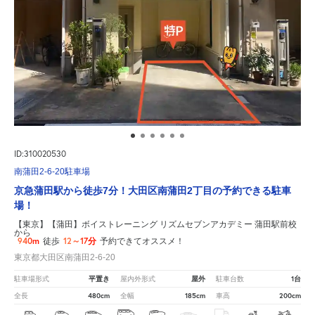
ID:310020530
南蒲田2-6-20駐車場
京急蒲田駅から徒歩7分！大田区南蒲田2丁目の予約できる駐車
場！
【東京】【蒲田】ボイストレーニング リズムセブンアカデミー 蒲田駅前校
から
940m
12～17分
徒歩
予約できてオススメ！
東京都大田区南蒲田2-6-20
平置き
屋外
1台
駐車場形式
屋内外形式
駐車台数
480cm
185cm
200cm
全長
全幅
車高