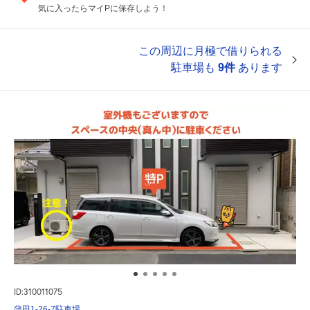
気に入ったらマイPに保存しよう！
この周辺に月極で借りられる
駐車場も
9件
あります
ID:310011075
蒲田1-26-7駐車場