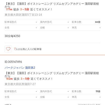
【東京】【蒲田】ボイストレーニング リズムセブンアカデミー 蒲田駅前校
から
177m
3～5分
徒歩
近くてオススメ！
東京都大田区蒲田5丁目13-14
-
-
66台
駐車場形式
屋内外形式
駐車台数
-
-
-
全長
全幅
車高
30分毎¥250
7
人が
お気に入りの駐車場
ID:305147496
パークジャパン 蒲田第2
【東京】【蒲田】ボイストレーニング リズムセブンアカデミー 蒲田駅前校
から
182m
3～5分
徒歩
近くてオススメ！
東京都大田区西蒲田7-27
-
-
15台
駐車場形式
屋内外形式
駐車台数
-
-
-
全長
全幅
車高