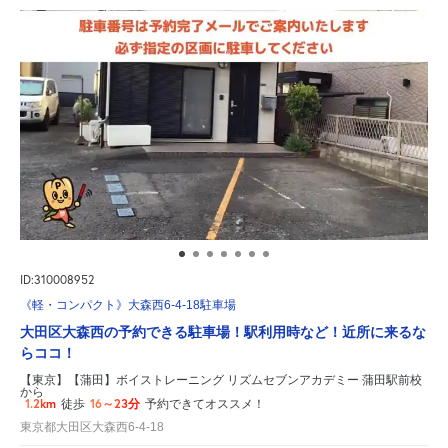
ID:310008952
《軽・コンパクト》大森西6-4-18駐車場
大田区大森西の予約できる駐車場！駅利用時など！近所に来るな
らココ！
【東京】【蒲田】ボイストレーニング リズムセブンアカデミー 蒲田駅前校
から
1.2km
16～23分
徒歩
予約できてオススメ！
東京都大田区大森西6-4-18