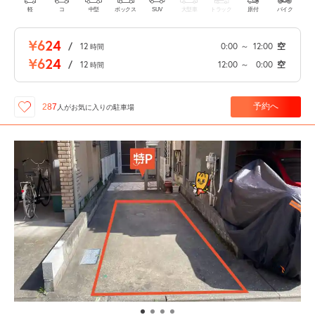
軽
コ
中型
ボックス
SUV
大型車
トラック
原付
バイク
¥624
/
12
0:00
～
12:00
空
時間
¥624
/
12
12:00
～
0:00
空
時間
予約へ
287
人が
お気に入りの駐車場