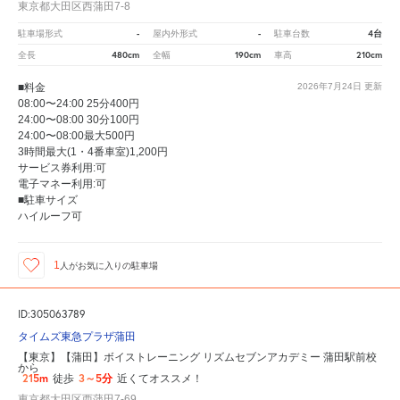
東京都大田区西蒲田7-8
-
-
4台
駐車場形式
屋内外形式
駐車台数
480cm
190cm
210cm
全長
全幅
車高
■料金
2026年7月24日
更新
08:00〜24:00 25分400円
24:00〜08:00 30分100円
24:00〜08:00最大500円
3時間最大(1・4番車室)1,200円
サービス券利用:可
電子マネー利用:可
■駐車サイズ
ハイルーフ可
1
人が
お気に入りの駐車場
ID:305063789
タイムズ東急プラザ蒲田
【東京】【蒲田】ボイストレーニング リズムセブンアカデミー 蒲田駅前校
から
215m
3～5分
徒歩
近くてオススメ！
東京都大田区西蒲田7-69