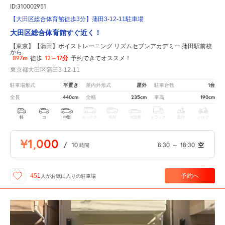
ID:310002951
【大田区総合体育館徒歩3分】蒲田3-12-11駐車場
大田区総合体育館すぐ近く！
【東京】【蒲田】ボイストレーニング リズムセブンアカデミー 蒲田駅前校
から
897m
12～17分
徒歩
予約できてオススメ！
東京都大田区蒲田3-12-11
平置き
屋外
1台
駐車場形式
屋内外形式
駐車台数
440cm
235cm
190cm
全長
全幅
車高
軽
コ
中型
ボックス
SUV
大型車
トラック
原付
バイク
¥1,000
/
10
8:30
～
18:30
空
時間
予約へ
451
人が
お気に入りの駐車場