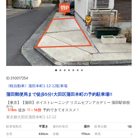
ID:310017254
《軽自動車》蒲田本町1-12-12駐車場
蒲田郵便局まで徒歩5分!大田区蒲田本町の予約駐車場!!
【東京】【蒲田】ボイストレーニング リズムセブンアカデミー 蒲田駅前校
から
818m
11～16分
徒歩
予約できてオススメ！
東京都大田区蒲田本町1-12-12
平置き
屋外
1台
駐車場形式
屋内外形式
駐車台数
430cm
170cm
-
全長
全幅
車高