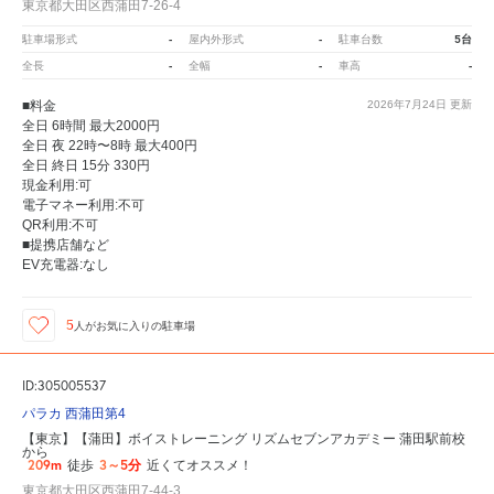
東京都大田区西蒲田7-26-4
-
-
5台
駐車場形式
屋内外形式
駐車台数
-
-
-
全長
全幅
車高
■料金
2026年7月24日
更新
全日 6時間 最大2000円
全日 夜 22時〜8時 最大400円
全日 終日 15分 330円
現金利用:可
電子マネー利用:不可
QR利用:不可
■提携店舗など
EV充電器:なし
5
人が
お気に入りの駐車場
ID:305005537
パラカ 西蒲田第4
【東京】【蒲田】ボイストレーニング リズムセブンアカデミー 蒲田駅前校
から
209m
3～5分
徒歩
近くてオススメ！
東京都大田区西蒲田7-44-3