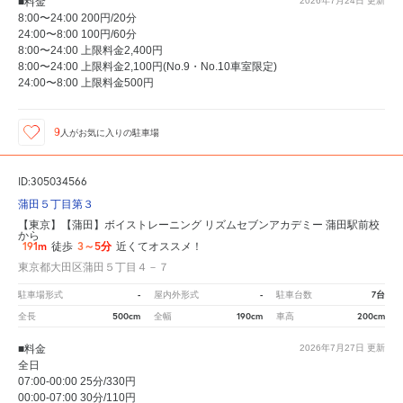
■料金
2026年7月24日
更新
8:00〜24:00 200円/20分
24:00〜8:00 100円/60分
8:00〜24:00 上限料金2,400円
8:00〜24:00 上限料金2,100円(No.9・No.10車室限定)
24:00〜8:00 上限料金500円
9
人が
お気に入りの駐車場
ID:305034566
蒲田５丁目第３
【東京】【蒲田】ボイストレーニング リズムセブンアカデミー 蒲田駅前校
から
191m
3～5分
徒歩
近くてオススメ！
東京都大田区蒲田５丁目４－７
-
-
7台
駐車場形式
屋内外形式
駐車台数
500cm
190cm
200cm
全長
全幅
車高
■料金
2026年7月27日
更新
全日
07:00-00:00 25分/330円
00:00-07:00 30分/110円