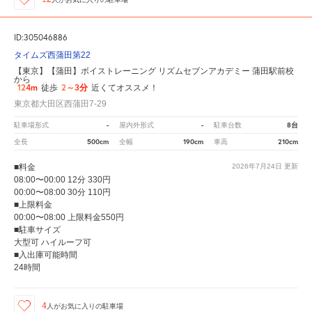
ID:305046886
タイムズ西蒲田第22
【東京】【蒲田】ボイストレーニング リズムセブンアカデミー 蒲田駅前校
から
124m
2～3分
徒歩
近くてオススメ！
東京都大田区西蒲田7-29
-
-
8台
駐車場形式
屋内外形式
駐車台数
500cm
190cm
210cm
全長
全幅
車高
■料金
2026年7月24日
更新
08:00〜00:00 12分 330円
00:00〜08:00 30分 110円
■上限料金
00:00〜08:00 上限料金550円
■駐車サイズ
大型可 ハイルーフ可
■入出庫可能時間
24時間
4
人が
お気に入りの駐車場