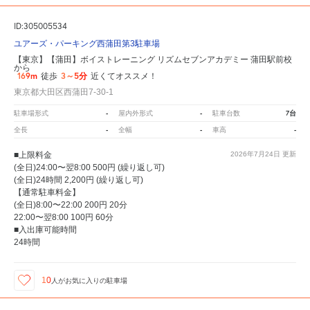
ID:305005534
ユアーズ・パーキング西蒲田第3駐車場
【東京】【蒲田】ボイストレーニング リズムセブンアカデミー 蒲田駅前校
から
169m
3～5分
徒歩
近くてオススメ！
東京都大田区西蒲田7-30-1
-
-
7台
駐車場形式
屋内外形式
駐車台数
-
-
-
全長
全幅
車高
■上限料金
2026年7月24日
更新
(全日)24:00〜翌8:00 500円 (繰り返し可)
(全日)24時間 2,200円 (繰り返し可)
【通常駐車料金】
(全日)8:00〜22:00 200円 20分
22:00〜翌8:00 100円 60分
■入出庫可能時間
24時間
10
人が
お気に入りの駐車場