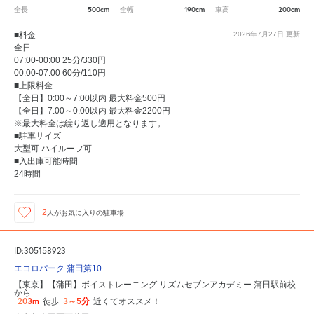
500cm
190cm
200cm
全長
全幅
車高
■料金
2026年7月27日
更新
全日
07:00-00:00 25分/330円
00:00-07:00 60分/110円
■上限料金
【全日】0:00～7:00以内 最大料金500円
【全日】7:00～0:00以内 最大料金2200円
※最大料金は繰り返し適用となります。
■駐車サイズ
大型可 ハイルーフ可
■入出庫可能時間
24時間
2
人が
お気に入りの駐車場
ID:305158923
エコロパーク 蒲田第10
【東京】【蒲田】ボイストレーニング リズムセブンアカデミー 蒲田駅前校
から
203m
3～5分
徒歩
近くてオススメ！