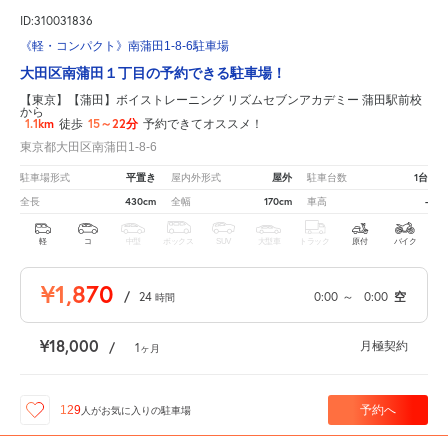
ID:310031836
《軽・コンパクト》南蒲田1-8-6駐車場
大田区南蒲田１丁目の予約できる駐車場！
【東京】【蒲田】ボイストレーニング リズムセブンアカデミー 蒲田駅前校
から
1.1km
15～22分
徒歩
予約できてオススメ！
東京都大田区南蒲田1-8-6
平置き
屋外
1台
駐車場形式
屋内外形式
駐車台数
430cm
170cm
-
全長
全幅
車高
軽
コ
中型
ボックス
SUV
大型車
トラック
原付
バイク
¥1,870
/
24
0:00
～
0:00
空
時間
¥18,000
月極契約
/
1
ヶ月
予約へ
129
人が
お気に入りの駐車場