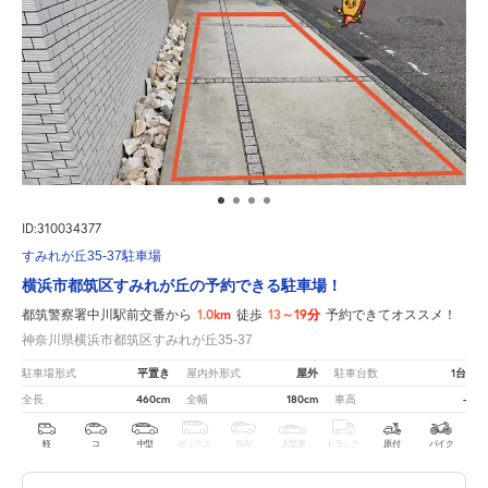
ID:310034377
すみれが丘35-37駐車場
横浜市都筑区すみれが丘の予約できる駐車場！
1.0km
13～19分
都筑警察署中川駅前交番から
徒歩
予約できてオススメ！
神奈川県横浜市都筑区すみれが丘35-37
平置き
屋外
1台
駐車場形式
屋内外形式
駐車台数
460cm
180cm
-
全長
全幅
車高
軽
コ
中型
ボックス
SUV
大型車
トラック
原付
バイク