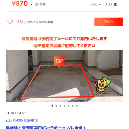
¥870
/
24
0:00
～
0:00
空
時間
予約へ
53
人が
お気に入りの駐車場
ID:310054365
荏田町430-18駐車場
県横浜市青葉区荏田町の予約できる駐車場！