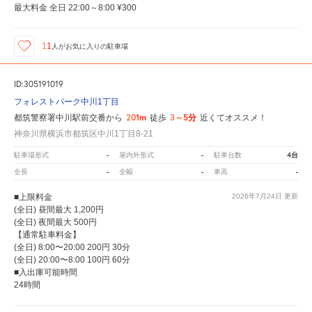
最大料金 全日 22:00～8:00 ¥300
11
人が
お気に入りの駐車場
ID:305191019
フォレストパーク中川1丁目
201m
3～5分
都筑警察署中川駅前交番から
徒歩
近くてオススメ！
神奈川県横浜市都筑区中川1丁目8-21
-
-
4台
駐車場形式
屋内外形式
駐車台数
-
-
-
全長
全幅
車高
■上限料金
2026年7月24日
更新
(全日) 昼間最大 1,200円
(全日) 夜間最大 500円
【通常駐車料金】
(全日) 8:00〜20:00 200円 30分
(全日) 20:00〜8:00 100円 60分
■入出庫可能時間
24時間