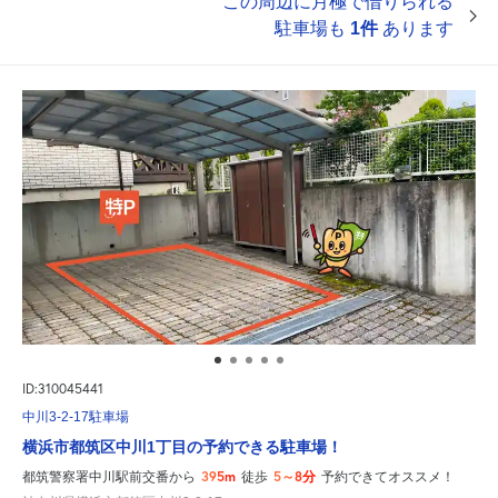
この周辺に月極で借りられる
駐車場も
1件
あります
ID:310045441
中川3-2-17駐車場
横浜市都筑区中川1丁目の予約できる駐車場！
395m
5～8分
都筑警察署中川駅前交番から
徒歩
予約できてオススメ！