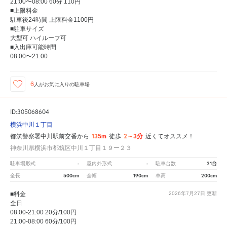
21:00〜08:00 60分 110円
■上限料金
駐車後24時間 上限料金1100円
■駐車サイズ
大型可 ハイルーフ可
■入出庫可能時間
08:00〜21:00
6
人が
お気に入りの駐車場
ID:305068604
横浜中川１丁目
135m
2～3分
都筑警察署中川駅前交番から
徒歩
近くてオススメ！
神奈川県横浜市都筑区中川１丁目１９ー２３
-
-
21台
駐車場形式
屋内外形式
駐車台数
500cm
190cm
200cm
全長
全幅
車高
■料金
2026年7月27日
更新
全日
08:00-21:00 20分/100円
21:00-08:00 60分/100円