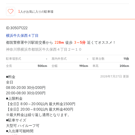
1
人が
お気に入りの駐車場
ID:305071222
横浜牛久保西４丁目
228m
3～5分
都筑警察署中川駅前交番から
徒歩
近くてオススメ！
神奈川県横浜市都筑区牛久保西４丁目２ー１０
-
-
11台
駐車場形式
屋内外形式
駐車台数
500cm
190cm
200cm
全長
全幅
車高
■料金
2026年7月27日
更新
全日
08:00-20:00 30分/200円
20:00-08:00 30分/200円
■上限料金
【全日】8:00～20:00以内 最大料金1500円
【全日】20:00～8:00以内 最大料金400円
※最大料金は繰り返し適用となります。
■駐車サイズ
大型可 ハイルーフ可
■入出庫可能時間