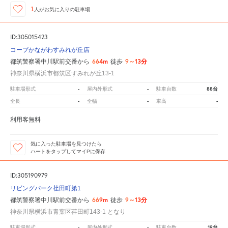
1
人が
お気に入りの駐車場
ID:305015423
コープかながわすみれが丘店
664m
9～13分
都筑警察署中川駅前交番から
徒歩
神奈川県横浜市都筑区すみれが丘13-1
-
-
88台
駐車場形式
屋内外形式
駐車台数
-
-
-
全長
全幅
車高
利用客無料
気に入った駐車場を見つけたら
ハートをタップしてマイPに保存
ID:305190979
リビングパーク荏田町第1
669m
9～13分
都筑警察署中川駅前交番から
徒歩
神奈川県横浜市青葉区荏田町143-1 となり
-
-
19台
駐車場形式
屋内外形式
駐車台数