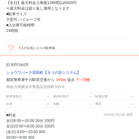
【全日】最大料金入庫後12時間以内800円
※最大料金は繰り返し適用となります。
■駐車サイズ
大型可 ハイルーフ可
■入出庫可能時間
24時間
4
人が
お気に入りの駐車場
ID:305136021
ショウワパーク荏田町【ネコの目システム】
692m
9～13分
都筑警察署中川駅前交番から
徒歩
神奈川県横浜市青葉区荏田町335-6
-
-
-
駐車場形式
屋内外形式
駐車台数
-
-
-
全長
全幅
車高
■料金
2026年7月24日
更新
全日8:00〜20:00 30分 200円
全日20:00〜8:00 30分 200円
(全日) 8:00〜20:00 900
20:00〜8:00 400