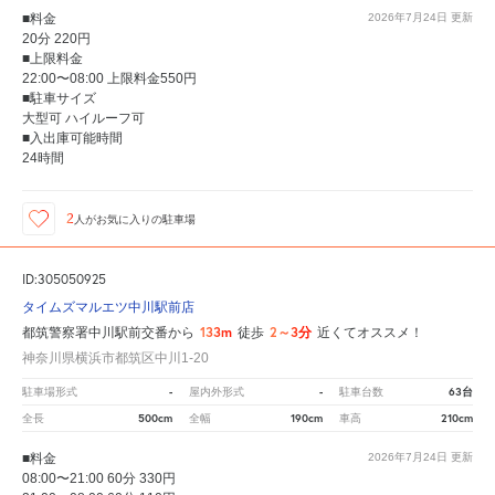
■料金
2026年7月24日
更新
20分 220円
■上限料金
22:00〜08:00 上限料金550円
■駐車サイズ
大型可 ハイルーフ可
■入出庫可能時間
24時間
2
人が
お気に入りの駐車場
ID:305050925
タイムズマルエツ中川駅前店
133m
2～3分
都筑警察署中川駅前交番から
徒歩
近くてオススメ！
神奈川県横浜市都筑区中川1-20
-
-
63台
駐車場形式
屋内外形式
駐車台数
500cm
190cm
210cm
全長
全幅
車高
■料金
2026年7月24日
更新
08:00〜21:00 60分 330円