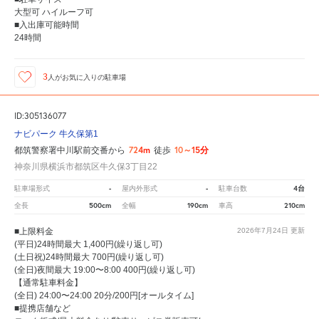
大型可 ハイルーフ可
■入出庫可能時間
24時間
3
人が
お気に入りの駐車場
ID:305136077
ナビパーク 牛久保第1
724m
10～15分
都筑警察署中川駅前交番から
徒歩
神奈川県横浜市都筑区牛久保3丁目22
-
-
4台
駐車場形式
屋内外形式
駐車台数
500cm
190cm
210cm
全長
全幅
車高
■上限料金
2026年7月24日
更新
(平日)24時間最大 1,400円(繰り返し可)
(土日祝)24時間最大 700円(繰り返し可)
(全日)夜間最大 19:00〜8:00 400円(繰り返し可)
【通常駐車料金】
(全日) 24:00〜24:00 20分/200円[オールタイム]
■提携店舗など