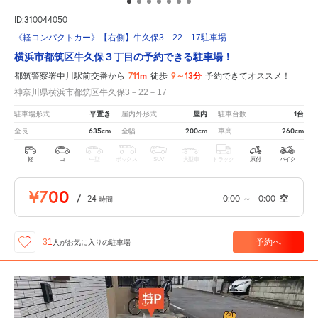
ID:310044050
《軽コンパクトカー》【右側】牛久保3－22－17駐車場
横浜市都筑区牛久保３丁目の予約できる駐車場！
711m
9～13分
都筑警察署中川駅前交番から
徒歩
予約できてオススメ！
神奈川県横浜市都筑区牛久保3－22－17
平置き
屋内
1台
駐車場形式
屋内外形式
駐車台数
635cm
200cm
260cm
全長
全幅
車高
軽
コ
中型
ボックス
SUV
大型車
トラック
原付
バイク
¥700
/
24
0:00
～
0:00
空
時間
予約へ
31
人が
お気に入りの駐車場