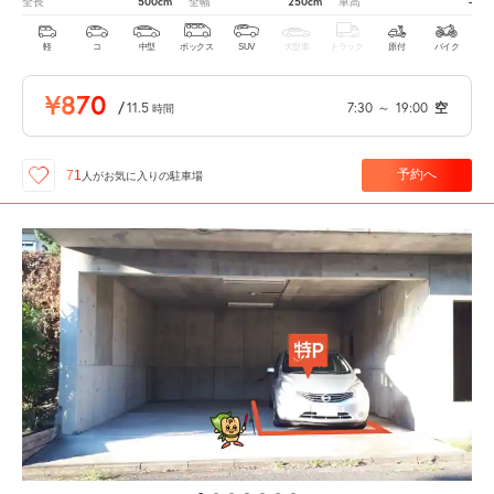
500cm
250cm
-
全長
全幅
車高
軽
コ
中型
ボックス
SUV
大型車
トラック
原付
バイク
¥870
/
11.5
7:30
～
19:00
空
時間
予約へ
71
人が
お気に入りの駐車場