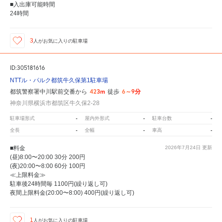
■入出庫可能時間
24時間
3
人が
お気に入りの駐車場
ID:305181616
NTTル・パルク都筑牛久保第1駐車場
423m
6～9分
都筑警察署中川駅前交番から
徒歩
神奈川県横浜市都筑区牛久保2-28
-
-
-
駐車場形式
屋内外形式
駐車台数
-
-
-
全長
全幅
車高
■料金
2026年7月24日
更新
(昼)8:00〜20:00 30分 200円
(夜)20:00〜8:00 60分 100円
≪上限料金≫
駐車後24時間毎 1100円(繰り返し可)
夜間上限料金(20:00〜8:00) 400円(繰り返し可)
1
人が
お気に入りの駐車場