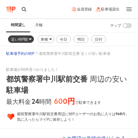
会員登録
駐車場貸出
時間貸し
月極
マップ
近い特P順
車種
今日
明日
日付
駐車場予約の特P
都筑警察署中川駅前交番 近くの安い駐車場
駐車場が50件見つかりました！
都筑警察署中川駅前交番
周辺の安い
駐車場
600円
24
時間
最大料金
で駐車できます
968
都筑警察署中川駅前交番周辺に特Pユーザーのお気に入りは
件。
気に入ったらマイPに保存しよう！