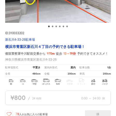
ID:310033202
新石川4-33-26駐車場
横浜市青葉区新石川４丁目の予約できる駐車場！
970m
13～19分
都筑警察署中川駅前交番から
徒歩
予約できてオススメ！
神奈川県横浜市青葉区新石川4-33-26
平置き
屋内
1台
駐車場形式
屋内外形式
駐車台数
480cm
200cm
200cm
全長
全幅
車高
軽
コ
中型
ボックス
SUV
大型車
トラック
原付
バイク
¥800
/
24
0:00
～
24:00
休
時間
休
78
人が
お気に入りの駐車場