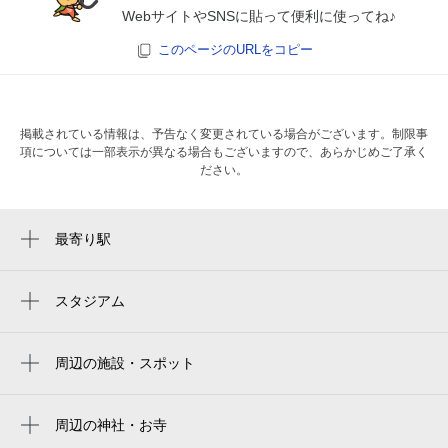
WebサイトやSNSに貼って便利に使ってね♪
このページのURLをコピー
掲載されている情報は、予告なく変更されている場合がございます。制限事
項については一部表示が異なる場合もございますので、あらかじめご了承く
ださい。
最寄り駅
中川駅
センター北駅
スタジアム
周辺にスタジアムが見つかりませんでした。
周辺の施設・スポット
中川センタービル
trarroria laふぁりーな
周辺の神社・お寺
周辺に神社・お寺が見つかりませんでした。