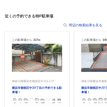
近くの予約できる特P駐車場
周辺の検索結果を見る
この駐車場から
327m
この駐車場から
34
自宅
空
駐車場
で
の
き
を
貸出
？
しませんか
売上GET！
費用ゼロ
カンタン
神奈川県横浜市都筑区中川3-2-17
神奈川県横浜市都筑区中
横浜市都筑区中川1丁目の予約できる駐
横浜市都筑区中川1
車場！
車場！
軽
コ
中型
ボックス
SUV
大型車
トラック
原付
バイク
軽
コ
中型
ボックス
SU