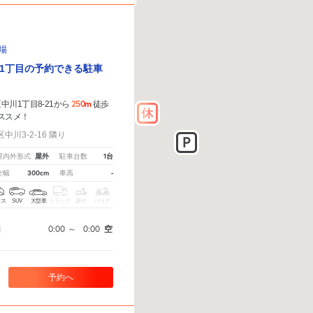
車場
1丁目の予約できる駐車
250m
川1丁目8-21から
徒歩
ススメ！
川3-2-16 隣り
屋外
1台
屋内外形式
駐車台数
300cm
-
全幅
車高
クス
SUV
大型車
トラック
原付
バイク
0:00
～
0:00
空
間
予約へ