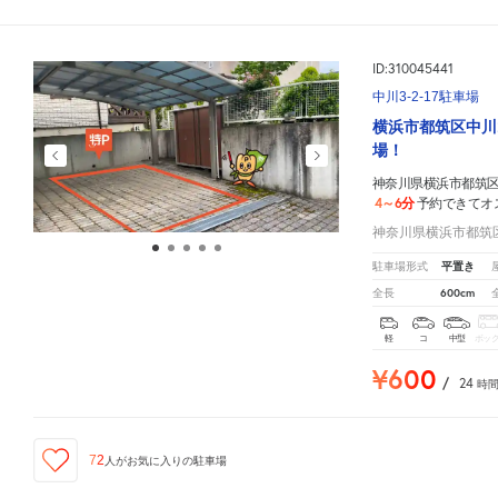
ID:310045441
中川3-2-17駐車場
横浜市都筑区中川
場！
神奈川県横浜市都筑区中
4～6分
予約できてオ
神奈川県横浜市都筑区中
平置き
駐車場形式
600cm
全長
軽
コ
中型
ボッ
¥600
/
24
時
72
人が
お気に入りの駐車場