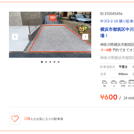
ID:310045456
中川3-2-16 隣り駐
横浜市都筑区中川
場！
神奈川県横浜市都筑区中
4～6分
予約できてオ
神奈川県横浜市都筑区中
平置き
駐車場形式
550cm
全長
軽
コ
中型
ボッ
¥600
/
24
時
109
人が
お気に入りの駐車場