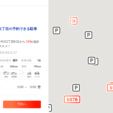
1丁目の予約できる駐車
247m
川1丁目8-21から
徒歩
ススメ！
川3-2-17
屋外
1台
屋内外形式
駐車台数
300cm
175cm
全幅
車高
クス
SUV
大型車
トラック
原付
バイク
0:00
～
0:00
空
間
予約へ