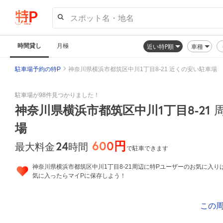
スポット名・地名
時間貸し
月極
近い特P順
車種
駐車場予約の特P
神奈川県横浜市都筑区中川1丁目8-21 近くの安い駐車場
駐車場が98件見つかりました！
神奈川県横浜市都筑区中川1丁目8-21
場
600円
24
時間
最大料金
で駐車できます
神奈川県横浜市都筑区中川1丁目8-21周辺に特Pユーザーのお気に入り
気に入ったらマイPに保存しよう！
この