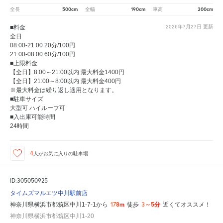
500cm
190cm
200cm
全長
全幅
車高
■料金
2026年7月27日
更新
全日
08:00-21:00 20分/100円
21:00-08:00 60分/100円
■上限料金
【全日】8:00～21:00以内 最大料金1400円
【全日】21:00～8:00以内 最大料金400円
※最大料金は繰り返し適用となります。
■駐車サイズ
大型可 ハイルーフ可
■入出庫可能時間
24時間
4
人が
お気に入りの駐車場
ID:305050925
タイムズマルエツ中川駅前店
178m
3～5分
神奈川県横浜市都筑区中川1-7-1から
徒歩
近くてオススメ！
神奈川県横浜市都筑区中川1-20