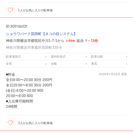
1
人が
お気に入りの駐車場
ID:305136021
ショウワパーク荏田町【ネコの目システム】
646m
9～13分
神奈川県横浜市都筑区中川1-7-1から
徒歩
神奈川県横浜市青葉区荏田町335-6
-
-
-
駐車場形式
屋内外形式
駐車台数
-
-
-
全長
全幅
車高
■料金
2026年7月24日
更新
全日8:00〜20:00 30分 200円
全日20:00〜8:00 30分 200円
(全日) 8:00〜20:00 900
20:00〜8:00 400
■入出庫可能時間
24時間
3
人が
お気に入りの駐車場