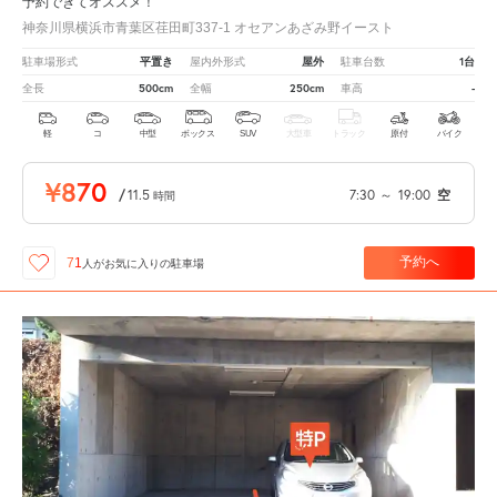
予約できてオススメ！
神奈川県横浜市青葉区荏田町337-1 オセアンあざみ野イースト
平置き
屋外
1台
駐車場形式
屋内外形式
駐車台数
500cm
250cm
-
全長
全幅
車高
軽
コ
中型
ボックス
SUV
大型車
トラック
原付
バイク
¥870
/
11.5
7:30
～
19:00
空
時間
予約へ
71
人が
お気に入りの駐車場