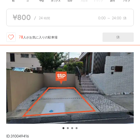
軽
コ
中型
ボックス
SUV
大型車
トラック
原付
バイク
¥800
/
24
0:00
～
24:00
休
時間
休
78
人が
お気に入りの駐車場
ID:310049416