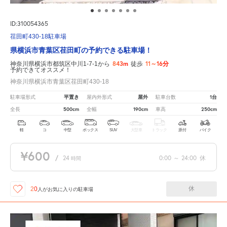
ID:310054365
荏田町430-18駐車場
県横浜市青葉区荏田町の予約できる駐車場！
843m
11～16分
神奈川県横浜市都筑区中川1-7-1から
徒歩
予約できてオススメ！
神奈川県横浜市青葉区荏田町430-18
平置き
屋外
1台
駐車場形式
屋内外形式
駐車台数
500cm
190cm
250cm
全長
全幅
車高
軽
コ
中型
ボックス
SUV
大型車
トラック
原付
バイク
¥600
/
24
0:00
～
24:00
休
時間
休
20
人が
お気に入りの駐車場