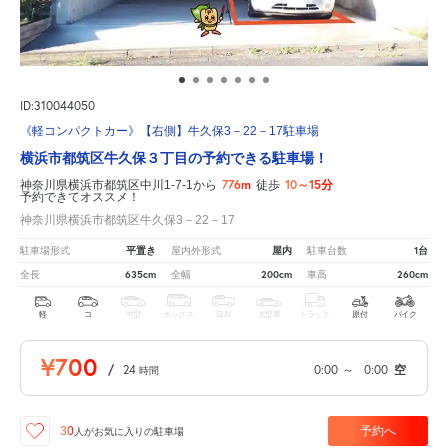
ID:310044050
《軽コンパクトカー》【右側】牛久保3－22－17駐車場
横浜市都筑区牛久保３丁目の予約できる駐車場！
776m
10～15分
神奈川県横浜市都筑区中川1-7-1から
徒歩
予約できてオススメ！
神奈川県横浜市都筑区牛久保3－22－17
平置き
屋内
1台
駐車場形式
屋内外形式
駐車台数
635cm
200cm
260cm
全長
全幅
車高
軽
コ
中型
ボックス
SUV
大型車
トラック
原付
バイク
¥700
/
24
0:00
～
0:00
空
時間
予約へ
30
人が
お気に入りの駐車場