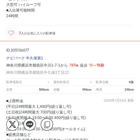
大型可 ハイルーフ可
■入出庫可能時間
24時間
3
人が
お気に入りの駐車場
ID:305136077
ナビパーク 牛久保第1
787m
10～15分
神奈川県横浜市都筑区中川1-7-1から
徒歩
神奈川県横浜市都筑区牛久保3丁目22
-
-
4台
駐車場形式
屋内外形式
駐車台数
500cm
190cm
210cm
全長
全幅
車高
■上限料金
2026年7月24日
更新
(平日)24時間最大 1,400円(繰り返し可)
(土日祝)24時間最大 700円(繰り返し可)
(全日)夜間最大 19:00〜8:00 400円(繰り返し可)
【通常駐車料金】
(全日) 24:00〜24:00 20分/200円[オールタイム]
■提携店舗など