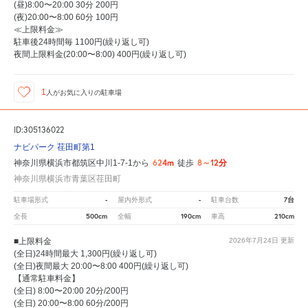
(昼)8:00〜20:00 30分 200円
(夜)20:00〜8:00 60分 100円
≪上限料金≫
駐車後24時間毎 1100円(繰り返し可)
夜間上限料金(20:00〜8:00) 400円(繰り返し可)
1
人が
お気に入りの駐車場
ID:305136022
ナビパーク 荏田町第1
624m
8～12分
神奈川県横浜市都筑区中川1-7-1から
徒歩
神奈川県横浜市青葉区荏田町
-
-
7台
駐車場形式
屋内外形式
駐車台数
500cm
190cm
210cm
全長
全幅
車高
■上限料金
2026年7月24日
更新
(全日)24時間最大 1,300円(繰り返し可)
(全日)夜間最大 20:00〜8:00 400円(繰り返し可)
【通常駐車料金】
(全日) 8:00〜20:00 20分/200円
(全日) 20:00〜8:00 60分/200円