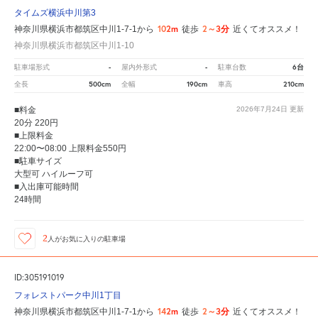
タイムズ横浜中川第3
102m
2～3分
神奈川県横浜市都筑区中川1-7-1から
徒歩
近くてオススメ！
神奈川県横浜市都筑区中川1-10
-
-
6台
駐車場形式
屋内外形式
駐車台数
500cm
190cm
210cm
全長
全幅
車高
■料金
2026年7月24日
更新
20分 220円
■上限料金
22:00〜08:00 上限料金550円
■駐車サイズ
大型可 ハイルーフ可
■入出庫可能時間
24時間
2
人が
お気に入りの駐車場
ID:305191019
フォレストパーク中川1丁目
142m
2～3分
神奈川県横浜市都筑区中川1-7-1から
徒歩
近くてオススメ！