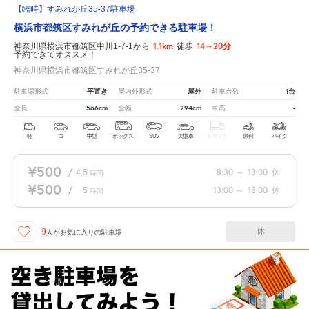
【臨時】すみれが丘35-37駐車場
横浜市都筑区すみれが丘の予約できる駐車場！
1.1km
14～20分
神奈川県横浜市都筑区中川1-7-1から
徒歩
予約できてオススメ！
神奈川県横浜市都筑区すみれが丘35-37
平置き
屋外
1台
駐車場形式
屋内外形式
駐車台数
566cm
294cm
-
全長
全幅
車高
軽
コ
中型
ボックス
SUV
大型車
トラック
原付
バイク
¥500
/
4.5
8:30
～
13:00
休
時間
¥500
/
5
13:00
～
18:00
休
時間
休
9
人が
お気に入りの駐車場