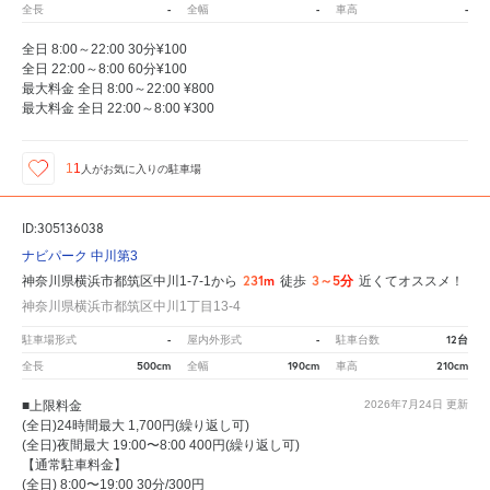
-
-
-
全長
全幅
車高
全日 8:00～22:00 30分¥100
全日 22:00～8:00 60分¥100
最大料金 全日 8:00～22:00 ¥800
最大料金 全日 22:00～8:00 ¥300
11
人が
お気に入りの駐車場
ID:305136038
ナビパーク 中川第3
231m
3～5分
神奈川県横浜市都筑区中川1-7-1から
徒歩
近くてオススメ！
神奈川県横浜市都筑区中川1丁目13-4
-
-
12台
駐車場形式
屋内外形式
駐車台数
500cm
190cm
210cm
全長
全幅
車高
■上限料金
2026年7月24日
更新
(全日)24時間最大 1,700円(繰り返し可)
(全日)夜間最大 19:00〜8:00 400円(繰り返し可)
【通常駐車料金】
(全日) 8:00〜19:00 30分/300円