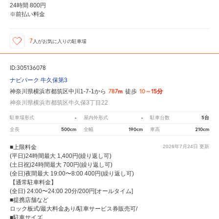
24時間 800円
※前払い料金
7
人が
お気に入りの駐車場
ID:305136078
ナビパーク 牛久保第3
787m
10～15分
神奈川県横浜市都筑区中川1-7-1から
徒歩
神奈川県横浜市都筑区牛久保3丁目22
-
-
5台
駐車場形式
屋内外形式
駐車台数
500cm
190cm
210cm
全長
全幅
車高
■上限料金
2026年7月24日
更新
(平日)24時間最大 1,400円(繰り返し可)
(土日祝)24時間最大 700円(繰り返し可)
(全日)夜間最大 19:00〜8:00 400円(繰り返し可)
【通常駐車料金】
(全日) 24:00〜24:00 20分/200円[オールタイム]
■提携店舗など
ロック板式/最大料金あり/駐車サービス券販売可/
■駐車サイズ