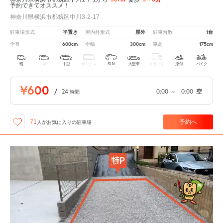
予約できてオススメ！
神奈川県横浜市都筑区中川3-2-17
平置き
屋外
1台
駐車場形式
屋内外形式
駐車台数
600cm
300cm
175cm
全長
全幅
車高
軽
コ
中型
ボックス
SUV
大型車
トラック
原付
バイク
¥600
/
24
0:00
～
0:00
空
時間
予約へ
71
人が
お気に入りの駐車場