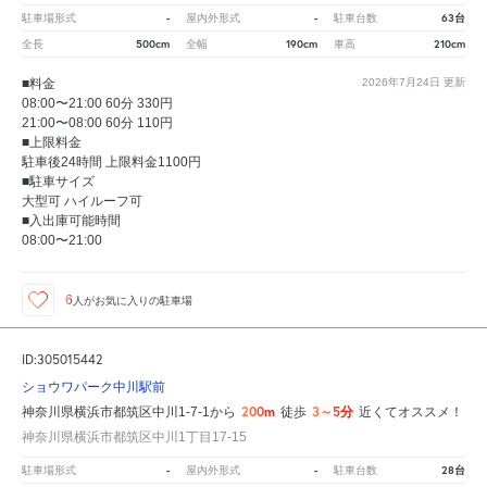
-
-
63台
駐車場形式
屋内外形式
駐車台数
500cm
190cm
210cm
全長
全幅
車高
■料金
2026年7月24日
更新
08:00〜21:00 60分 330円
21:00〜08:00 60分 110円
■上限料金
駐車後24時間 上限料金1100円
■駐車サイズ
大型可 ハイルーフ可
■入出庫可能時間
08:00〜21:00
6
人が
お気に入りの駐車場
ID:305015442
ショウワパーク中川駅前
200m
3～5分
神奈川県横浜市都筑区中川1-7-1から
徒歩
近くてオススメ！
神奈川県横浜市都筑区中川1丁目17-15
-
-
28台
駐車場形式
屋内外形式
駐車台数