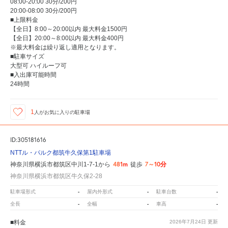
08:00-20:00 30分/200円
20:00-08:00 30分/200円
■上限料金
【全日】8:00～20:00以内 最大料金1500円
【全日】20:00～8:00以内 最大料金400円
※最大料金は繰り返し適用となります。
■駐車サイズ
大型可 ハイルーフ可
■入出庫可能時間
24時間
1
人が
お気に入りの駐車場
ID:305181616
NTTル・パルク都筑牛久保第1駐車場
481m
7～10分
神奈川県横浜市都筑区中川1-7-1から
徒歩
神奈川県横浜市都筑区牛久保2-28
-
-
-
駐車場形式
屋内外形式
駐車台数
-
-
-
全長
全幅
車高
■料金
2026年7月24日
更新