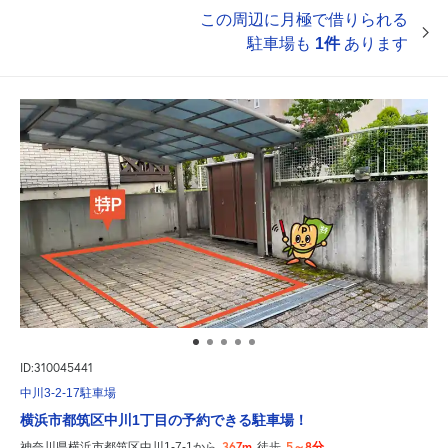
この周辺に月極で借りられる
駐車場も
1件
あります
ID:310045441
中川3-2-17駐車場
横浜市都筑区中川1丁目の予約できる駐車場！
367m
5～8分
神奈川県横浜市都筑区中川1-7-1から
徒歩