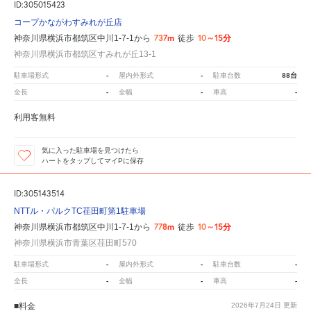
ID:305015423
コープかながわすみれが丘店
737m
10～15分
神奈川県横浜市都筑区中川1-7-1から
徒歩
神奈川県横浜市都筑区すみれが丘13-1
-
-
88台
駐車場形式
屋内外形式
駐車台数
-
-
-
全長
全幅
車高
利用客無料
気に入った駐車場を見つけたら
ハートをタップしてマイPに保存
ID:305143514
NTTル・パルクTC荏田町第1駐車場
778m
10～15分
神奈川県横浜市都筑区中川1-7-1から
徒歩
神奈川県横浜市青葉区荏田町570
-
-
-
駐車場形式
屋内外形式
駐車台数
-
-
-
全長
全幅
車高
■料金
2026年7月24日
更新