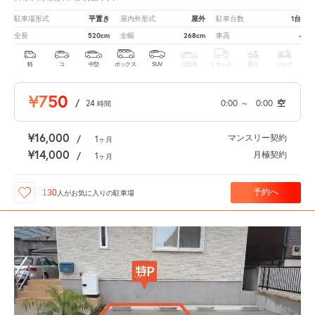
平置き
屋外
1台
駐車場形式
屋内外形式
駐車台数
520cm
268cm
-
全長
全幅
車高
軽
コ
中型
ボックス
SUV
大型車
トラック
原付
バイク
¥750
/
24
0:00
～
0:00
空
時間
¥16,000
マンスリー契約
/
1
ヶ月
¥14,000
月極契約
/
1
ヶ月
予約へ
130
人が
お気に入りの駐車場