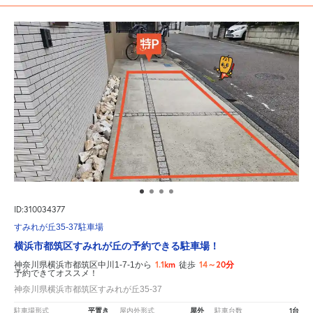
ID:310034377
すみれが丘35-37駐車場
横浜市都筑区すみれが丘の予約できる駐車場！
1.1km
14～20分
神奈川県横浜市都筑区中川1-7-1から
徒歩
予約できてオススメ！
神奈川県横浜市都筑区すみれが丘35-37
平置き
屋外
1台
駐車場形式
屋内外形式
駐車台数