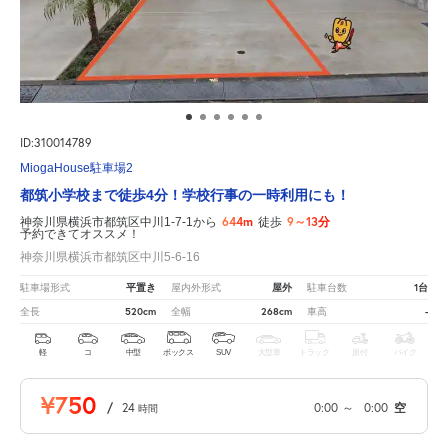
ID:310014789
MiogaHouse駐車場2
都筑小学校まで徒歩4分！学校行事の一時利用にも！
644m
9～13分
神奈川県横浜市都筑区中川1-7-1から
徒歩
予約できてオススメ！
神奈川県横浜市都筑区中川5-6-16
平置き
屋外
1台
駐車場形式
屋内外形式
駐車台数
520cm
268cm
-
全長
全幅
車高
軽
コ
中型
ボックス
SUV
大型車
トラック
原付
バイク
¥750
/
24
0:00
～
0:00
空
時間