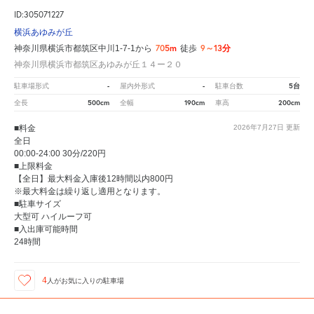
ID:305071227
横浜あゆみが丘
705m
9～13分
神奈川県横浜市都筑区中川1-7-1から
徒歩
神奈川県横浜市都筑区あゆみが丘１４ー２０
-
-
5台
駐車場形式
屋内外形式
駐車台数
500cm
190cm
200cm
全長
全幅
車高
■料金
2026年7月27日
更新
全日
00:00-24:00 30分/220円
■上限料金
【全日】最大料金入庫後12時間以内800円
※最大料金は繰り返し適用となります。
■駐車サイズ
大型可 ハイルーフ可
■入出庫可能時間
24時間
4
人が
お気に入りの駐車場