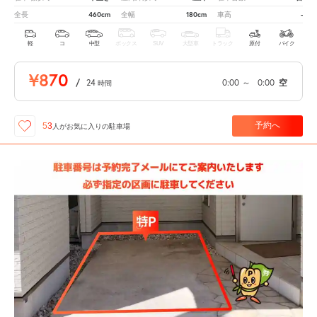
460cm
180cm
-
全長
全幅
車高
軽
コ
中型
ボックス
SUV
大型車
トラック
原付
バイク
¥870
/
24
0:00
～
0:00
空
時間
予約へ
53
人が
お気に入りの駐車場