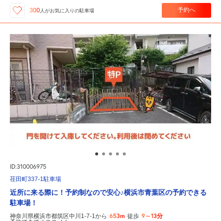
予約へ
300
人が
お気に入りの駐車場
ID:310006975
荏田町337-1駐車場
近所に来る際に！予約制なので安心♪横浜市青葉区の予約できる
駐車場！
653m
9～13分
神奈川県横浜市都筑区中川1-7-1から
徒歩