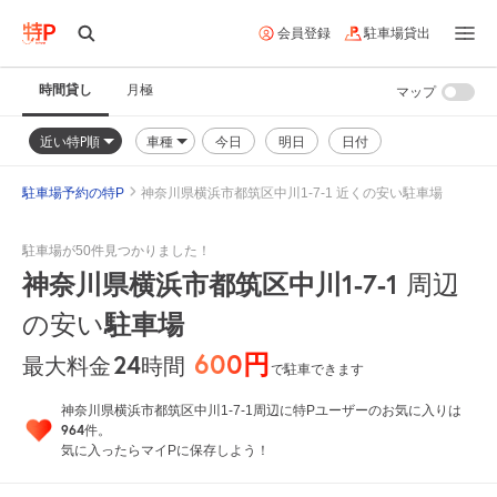
会員登録
駐車場貸出
時間貸し
月極
マップ
近い特P順
車種
今日
明日
日付
駐車場予約の特P
神奈川県横浜市都筑区中川1-7-1 近くの安い駐車場
駐車場が50件見つかりました！
神奈川県横浜市都筑区中川1-7-1
周辺
駐車場
の安い
600円
24
時間
最大料金
で駐車できます
神奈川県横浜市都筑区中川1-7-1周辺に特Pユーザーのお気に入りは
964
件。
気に入ったらマイPに保存しよう！