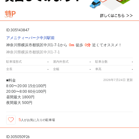
ID:305143847
アメニティーパーク中川駅前
0m
0分
神奈川県横浜市都筑区中川1-7-1から
徒歩
近くてオススメ！
神奈川県横浜市都筑区中川1-7-1
-
-
-
駐車場形式
屋内外形式
駐車台数
-
-
-
全長
全幅
車高
■料金
2026年7月24日
更新
8:00〜20:00 15分100円
20:00〜8:00 60分100円
昼間最大 1800円
夜間最大 500円
5
人が
お気に入りの駐車場
ID:305050926