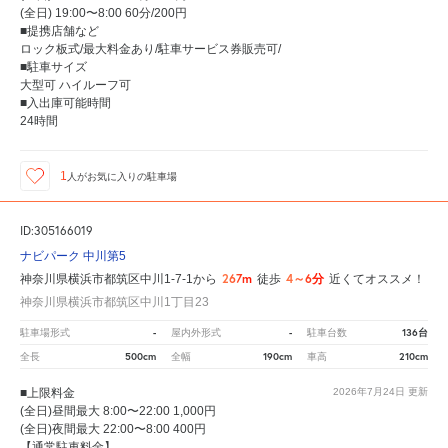
(全日) 19:00〜8:00 60分/200円
■提携店舗など
ロック板式/最大料金あり/駐車サービス券販売可/
■駐車サイズ
大型可 ハイルーフ可
■入出庫可能時間
24時間
1
人が
お気に入りの駐車場
ID:305166019
ナビパーク 中川第5
267m
4～6分
神奈川県横浜市都筑区中川1-7-1から
徒歩
近くてオススメ！
神奈川県横浜市都筑区中川1丁目23
-
-
136台
駐車場形式
屋内外形式
駐車台数
500cm
190cm
210cm
全長
全幅
車高
■上限料金
2026年7月24日
更新
(全日)昼間最大 8:00〜22:00 1,000円
(全日)夜間最大 22:00〜8:00 400円
【通常駐車料金】