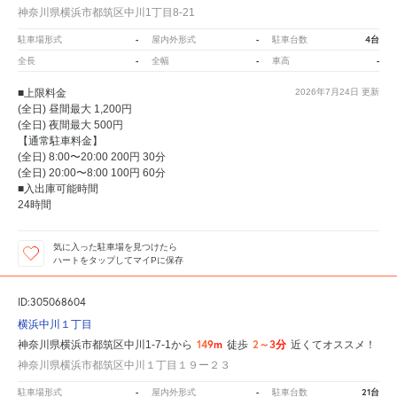
神奈川県横浜市都筑区中川1丁目8-21
-
-
4台
駐車場形式
屋内外形式
駐車台数
-
-
-
全長
全幅
車高
■上限料金
2026年7月24日
更新
(全日) 昼間最大 1,200円
(全日) 夜間最大 500円
【通常駐車料金】
(全日) 8:00〜20:00 200円 30分
(全日) 20:00〜8:00 100円 60分
■入出庫可能時間
24時間
気に入った駐車場を見つけたら
ハートをタップしてマイPに保存
ID:305068604
横浜中川１丁目
149m
2～3分
神奈川県横浜市都筑区中川1-7-1から
徒歩
近くてオススメ！
神奈川県横浜市都筑区中川１丁目１９ー２３
-
-
21台
駐車場形式
屋内外形式
駐車台数