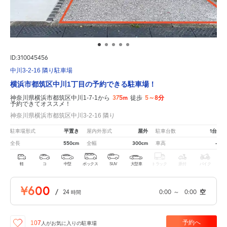
ID:310045456
中川3-2-16 隣り駐車場
横浜市都筑区中川1丁目の予約できる駐車場！
375m
5～8分
神奈川県横浜市都筑区中川1-7-1から
徒歩
予約できてオススメ！
神奈川県横浜市都筑区中川3-2-16 隣り
平置き
屋外
1台
駐車場形式
屋内外形式
駐車台数
550cm
300cm
-
全長
全幅
車高
軽
コ
中型
ボックス
SUV
大型車
トラック
原付
バイク
¥600
/
24
0:00
～
0:00
空
時間
予約へ
107
人が
お気に入りの駐車場