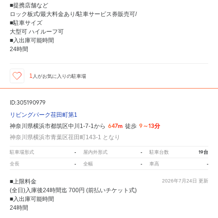
■提携店舗など
ロック板式/最大料金あり/駐車サービス券販売可/
■駐車サイズ
大型可 ハイルーフ可
■入出庫可能時間
24時間
1
人が
お気に入りの駐車場
ID:305190979
リビングパーク荏田町第1
647m
9～13分
神奈川県横浜市都筑区中川1-7-1から
徒歩
神奈川県横浜市青葉区荏田町143-1 となり
-
-
19台
駐車場形式
屋内外形式
駐車台数
-
-
-
全長
全幅
車高
■上限料金
2026年7月24日
更新
(全日)入庫後24時間迄 700円 (前払いチケット式)
■入出庫可能時間
24時間