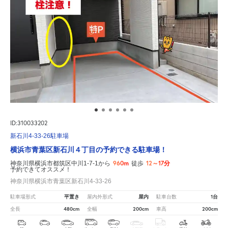
ID:310033202
新石川4-33-26駐車場
横浜市青葉区新石川４丁目の予約できる駐車場！
960m
12～17分
神奈川県横浜市都筑区中川1-7-1から
徒歩
予約できてオススメ！
神奈川県横浜市青葉区新石川4-33-26
平置き
屋内
1台
駐車場形式
屋内外形式
駐車台数
480cm
200cm
200cm
全長
全幅
車高