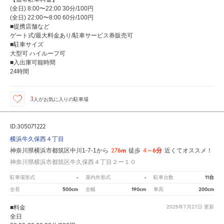
(全日) 8:00〜22:00 30分/100円
(全日) 22:00〜8:00 60分/100円
■提携店舗など
ゲート式/最大料金あり/駐車サービス券販売可
■駐車サイズ
大型可 ハイルーフ可
■入出庫可能時間
24時間
3
人が
お気に入りの駐車場
ID:305071222
横浜牛久保西４丁目
276m
4～6分
神奈川県横浜市都筑区中川1-7-1から
徒歩
近くてオススメ！
神奈川県横浜市都筑区牛久保西４丁目２ー１０
-
-
11台
駐車場形式
屋内外形式
駐車台数
500cm
190cm
200cm
全長
全幅
車高
■料金
2026年7月27日
更新
全日