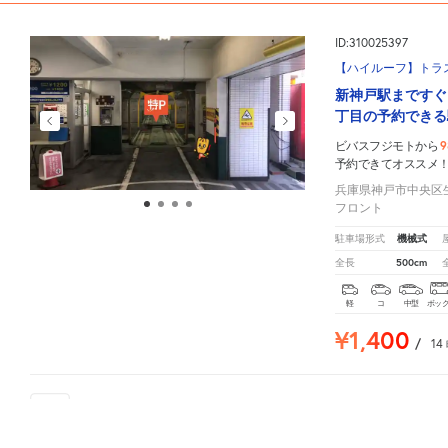
ID:310025397
【ハイルーフ】トラ
新神戸駅まですぐ
丁目の予約できる
9
ビバスフジモトから
予約できてオススメ
兵庫県神戸市中央区生
フロント
機械式
駐車場形式
500cm
全長
軽
コ
中型
ボッ
¥1,400
/
14
68
人が
お気に入りの駐車場
ビバスフジモト
周辺の格安
駐車場
マップです。他の駐車場がありましたら、
こちら
から教えて