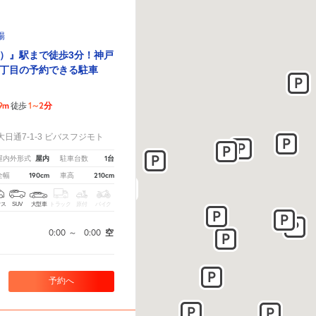
場
）』駅まで徒歩3分！神戸
丁目の予約できる駐車
9m
1～2分
徒歩
！
日通7-1-3 ビバスフジモト
屋内
1台
屋内外形式
駐車台数
190cm
210cm
全幅
車高
クス
SUV
大型車
トラック
原付
バイク
0:00
～
0:00
空
予約へ