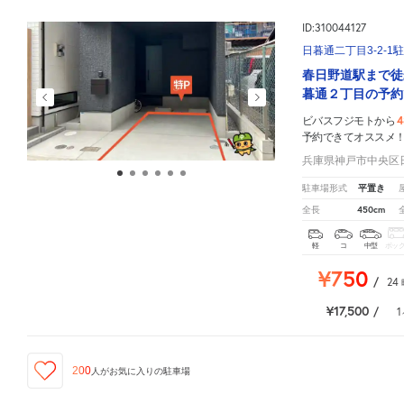
ID:310044127
日暮通二丁目3-2-1
春日野道駅まで徒
暮通２丁目の予約
4
ビバスフジモトから
予約できてオススメ
兵庫県神戸市中央区日
平置き
駐車場形式
450cm
全長
軽
コ
中型
ボッ
¥750
/
24
¥17,500
/
1
200
人が
お気に入りの駐車場