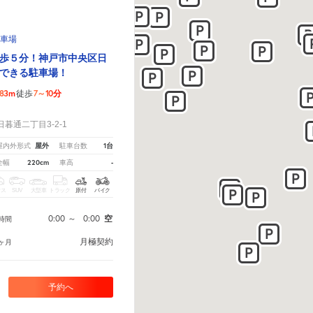
駐車場
歩５分！神戸市中央区日
できる駐車場！
83m
7～10分
徒歩
！
暮通二丁目3-2-1
屋外
1台
屋内外形式
駐車台数
220cm
-
全幅
車高
クス
SUV
大型車
トラック
原付
バイク
0:00
～
0:00
空
時間
月極契約
ヶ月
予約へ