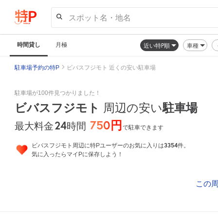
スポット名・地名
時間貸し
月極
近い特P順
車種
駐車場予約の特P
ビバスフジモト 近くの安い駐車場
駐車場が100件見つかりました！
ビバスフジモト
駐車場
周辺の安い
750円
24
時間
最大料金
で駐車できます
3354
ビバスフジモト周辺に特Pユーザーのお気に入りは
件。
気に入ったらマイPに保存しよう！
この