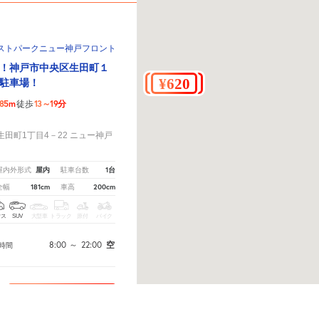
ストパークニュー神戸フロント
！神戸市中央区生田町１
駐車場！
85m
13～19分
徒歩
！
田町1丁目4－22 ニュー神戸
屋内
1台
屋内外形式
駐車台数
181cm
200cm
全幅
車高
クス
SUV
大型車
トラック
原付
バイク
8:00
～
22:00
空
時間
予約へ
ください。
※ご注意ください - 徒歩時間は地形の状況や迂回路を反映できていない場合があります。