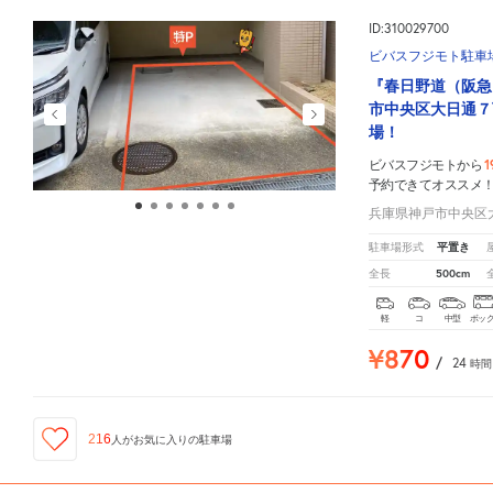
ID:310029700
ビバスフジモト駐車
『春日野道（阪急
市中央区大日通７
場！
1
ビバスフジモトから
予約できてオススメ
兵庫県神戸市中央区大
平置き
駐車場形式
500cm
全長
軽
コ
中型
ボッ
¥870
/
24
時間
216
人が
お気に入りの駐車場