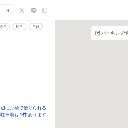
今日
明日
日付
パーキング
周辺に月極で借りられる
駐車場も
1件
あります