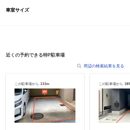
車室サイズ
近くの予約できる特P駐車場
周辺の検索結果を見る
この駐車場から
233m
この駐車場から
38