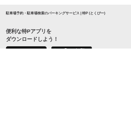
駐車場予約・駐車場検索のパーキングサービス | 特P (とくぴー)
便利な特Pアプリを
ダウンロードしよう！
ここから「インストール」して、便利な特Pアプリを
公式 X
GETしよう
公式 Facebook
特P