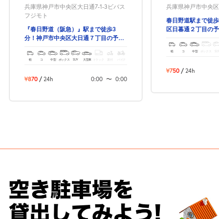
兵庫県神戸市中央区大日通7-1-3ビバス
兵庫県神戸市中央区日
フジモト
春日野道駅まで徒歩
『春日野道（阪急）』駅まで徒歩3
区日暮通２丁目の予
分！神戸市中央区大日通７丁目の予約
できる駐車場！
軽
コ
中型
ボックス
SU
軽
コ
中型
ボックス
SUV
大型車
トラック
原付
バイク
¥750
/
24h
¥870
/
24h
0:00
〜
0:00