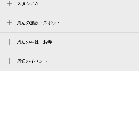
春日野道駅
スタジアム
周辺にスタジアムが見つかりませんでした。
新神戸駅
周辺の施設・スポット
灘駅
国香マンション
岩屋駅
国香公園
周辺の神社・お寺
三ノ宮駅
西方寺
ギャラリーれい
王子公園駅
勝光寺
周辺のイベント
県庁前
子ども棟上げ体験
三宮・花時計前駅
西教寺
フォトスマイル春日野道店
三宮駅
常光院
春日野道商店街
神戸三宮駅
真光寺
春日野平安祭典会館
正応寺
写真屋 フォトスタジオゴールド
旗塚公園
ドゥ，アイ・フォート《 ＤＯ，Ｉ・ＰＨＯ
ＴＯ 》