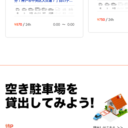
分！神戸市中央区大日通７丁目の予約
できる駐車場！
軽
コ
中型
ボックス
SU
軽
コ
中型
ボックス
SUV
大型車
トラック
原付
バイク
¥750
/
24h
¥870
/
24h
0:00
〜
0:00