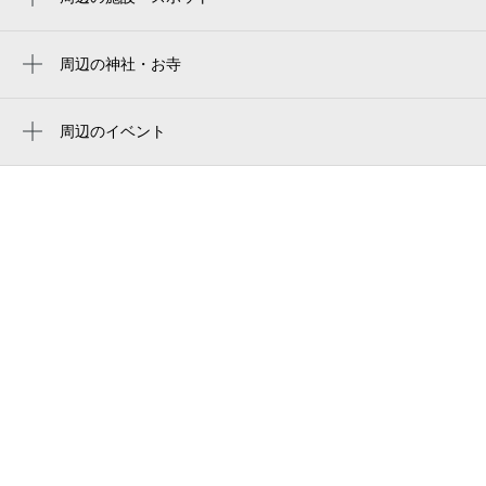
新神戸駅
春日野道商店街
岩屋駅
写真屋 フォトスタジオゴールド
周辺の神社・お寺
三ノ宮駅
西教寺
フォトスマイル春日野道店
王子公園駅
常福院
周辺のイベント
ギャラリーれい
横尾忠則 連画の河
三宮・花時計前駅
常光院
国香公園
三宮駅
正応寺
スワンズ神戸三宮イースト
神戸三宮駅
西方寺
epoch
ビバスフジモト
ドゥ，アイ・フォート《 ＤＯ，Ｉ・ＰＨＯ
ＴＯ 》
国香マンション
大日公園（中央）
八雲児童館