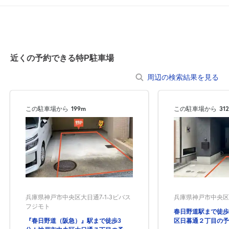
近くの予約できる特P駐車場
周辺の検索結果を見る
この駐車場から
199m
この駐車場から
31
兵庫県神戸市中央区大日通7-1-3ビバス
兵庫県神戸市中央区日
フジモト
春日野道駅まで徒歩
『春日野道（阪急）』駅まで徒歩3
区日暮通２丁目の予