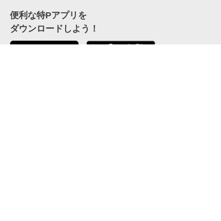
便利な特Pアプリを
ダウンロードしよう！
ここから「インストール」して、便利な特Pアプリを
公式 X
GETしよう
公式 Facebook
特P
会員・利用規約
特定商取引法について