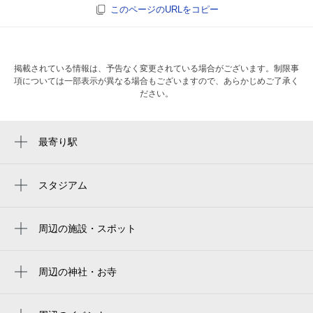
このページのURLをコピー
掲載されている情報は、予告なく変更されている場合がございます。制限事
項については一部表示が異なる場合もございますので、あらかじめご了承く
ださい。
最寄り駅
春日野道駅
春日野道駅
スタジアム
周辺にスタジアムが見つかりませんでした。
灘駅
周辺の施設・スポット
岩屋駅
lee garden
新神戸駅
スワンズ神戸三宮イースト
周辺の神社・お寺
王子公園駅
常福院
八雲児童館
三ノ宮駅
西教寺