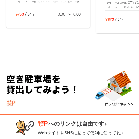
軽
コ
中型
ボックス
SUV
大型車
トラック
原付
バイク
軽
コ
中型
ボックス
SU
¥750
/
24h
0:00
〜
0:00
¥870
/
24h
へのリンクは自由です♪
WebサイトやSNSに貼って便利に使ってね♪