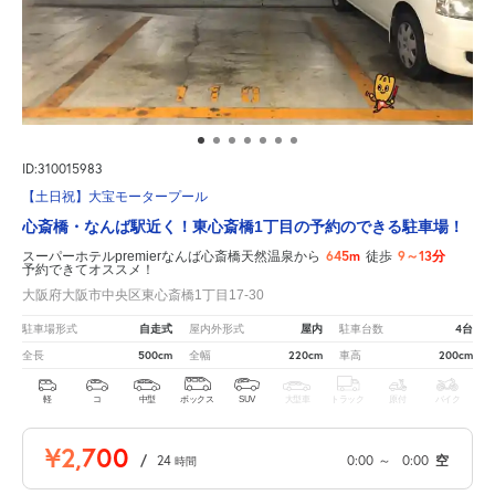
ID:310015983
【土日祝】大宝モータープール
心斎橋・なんば駅近く！東心斎橋1丁目の予約のできる駐車場！
645m
9～13分
スーパーホテルpremierなんば心斎橋天然温泉から
徒歩
予約できてオススメ！
大阪府大阪市中央区東心斎橋1丁目17-30
自走式
屋内
4台
駐車場形式
屋内外形式
駐車台数
500cm
220cm
200cm
全長
全幅
車高
軽
コ
中型
ボックス
SUV
大型車
トラック
原付
バイク
¥2,700
/
24
0:00
～
0:00
空
時間