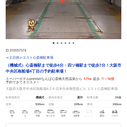
ID:310057374
≪土日祝≫エスト心斎橋駐車場
（機械式）心斎橋駅まで徒歩4分・四ツ橋駅まで徒歩7分！大阪市
中央区南船場4丁目の予約駐車場！
871m
11～16分
スーパーホテルpremierなんば心斎橋天然温泉から
徒歩
予約できてオススメ！
大阪府大阪市中央区南船場4-2-4 日本生命御堂筋ビル エスト心斎橋駐車場
機械式
屋外
20台
駐車場形式
屋内外形式
駐車台数
530cm
205cm
200cm
全長
全幅
車高
軽
コ
中型
ボックス
SUV
大型車
トラック
原付
バイク