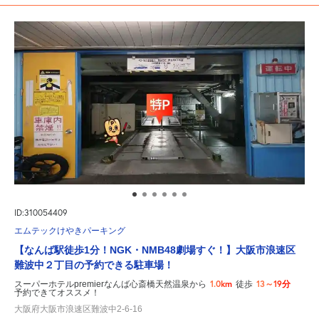
ID:310054409
エムテックけやきパーキング
【なんば駅徒歩1分！NGK・NMB48劇場すぐ！】大阪市浪速区
難波中２丁目の予約できる駐車場！
1.0km
13～19分
スーパーホテルpremierなんば心斎橋天然温泉から
徒歩
予約できてオススメ！
大阪府大阪市浪速区難波中2-6-16