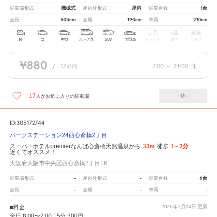
機械式
屋内
1台
駐車場形式
屋内外形式
駐車台数
505cm
190cm
210cm
全長
全幅
車高
軽
コ
中型
ボックス
SUV
大型車
トラック
原付
バイク
¥880
/
17
7:00
～
24:00
休
時間
休
17
人が
お気に入りの駐車場
ID:305172744
パークステーション24西心斎橋2丁目
33m
1～2分
スーパーホテルpremierなんば心斎橋天然温泉から
徒歩
近くてオススメ！
大阪府大阪市中央区西心斎橋2丁目16
-
-
6台
駐車場形式
屋内外形式
駐車台数
-
-
-
全長
全幅
車高
■料金
2026年7月24日
更新
全日 8:00〜2:00 15分 300円