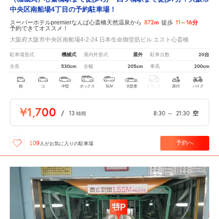
中央区南船場4丁目の予約駐車場！
872m
11～16分
スーパーホテルpremierなんば心斎橋天然温泉から
徒歩
予約できてオススメ！
大阪府大阪市中央区南船場4-2-24 日本生命御堂筋ビル エスト心斎橋
機械式
屋外
20台
駐車場形式
屋内外形式
駐車台数
530cm
205cm
200cm
全長
全幅
車高
軽
コ
中型
ボックス
SUV
大型車
トラック
原付
バイク
¥1,700
/
13
8:30
～
21:30
空
時間
予約へ
109
人が
お気に入りの駐車場