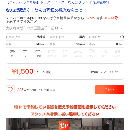
【ハイルーフ/4号機】トラストパーク・なんばグランド花月駐車場
なんば駅近く！なんば周辺の観光ならココ！
825m
11～16分
スーパーホテルpremierなんば心斎橋天然温泉から
徒歩
予約できてオススメ！
大阪府大阪市中央区難波千日前11-6
機械式
屋内
2台
駐車場形式
屋内外形式
駐車台数
505cm
185cm
183cm
全長
全幅
車高
軽
コ
中型
ボックス
SUV
大型車
トラック
原付
バイク
¥1,500
/
15
8:00
～
23:00
空
時間
予約へ
558
人が
お気に入りの駐車場