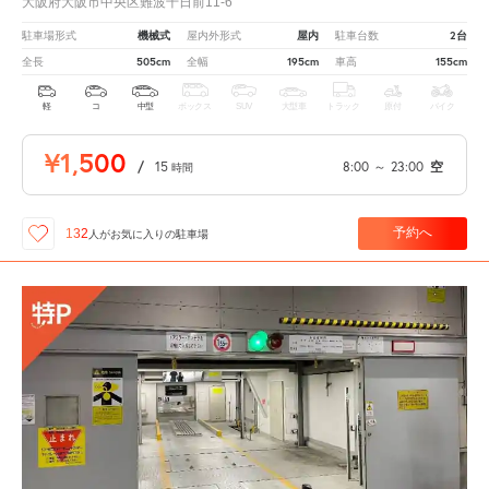
大阪府大阪市中央区難波千日前11-6
機械式
屋内
2台
駐車場形式
屋内外形式
駐車台数
505cm
195cm
155cm
全長
全幅
車高
軽
コ
中型
ボックス
SUV
大型車
トラック
原付
バイク
¥1,500
/
15
8:00
～
23:00
空
時間
予約へ
132
人が
お気に入りの駐車場