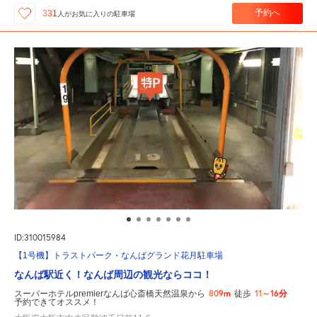
予約へ
331
人が
お気に入りの駐車場
ID:310015984
【1号機】トラストパーク・なんばグランド花月駐車場
なんば駅近く！なんば周辺の観光ならココ！
809m
11～16分
スーパーホテルpremierなんば心斎橋天然温泉から
徒歩
予約できてオススメ！