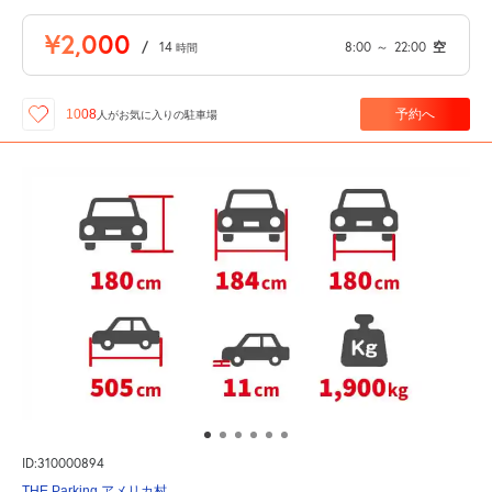
¥2,000
/
14
8:00
～
22:00
空
時間
予約へ
1008
人が
お気に入りの駐車場
ID:310000894
THE Parking アメリカ村