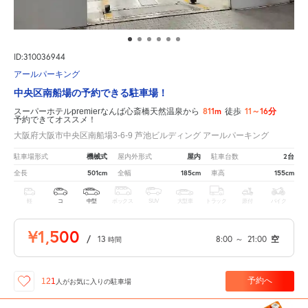
ID:310036944
アールパーキング
中央区南船場の予約できる駐車場！
811m
11～16分
スーパーホテルpremierなんば心斎橋天然温泉から
徒歩
予約できてオススメ！
大阪府大阪市中央区南船場3-6-9 芦池ビルディング アールパーキング
機械式
屋内
2台
駐車場形式
屋内外形式
駐車台数
501cm
185cm
155cm
全長
全幅
車高
軽
コ
中型
ボックス
SUV
大型車
トラック
原付
バイク
¥1,500
/
13
8:00
～
21:00
空
時間
予約へ
121
人が
お気に入りの駐車場