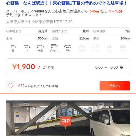
心斎橋・なんば駅近く！東心斎橋1丁目の予約のできる駐車場！
645m
9～13分
スーパーホテルpremierなんば心斎橋天然温泉から
徒歩
予約できてオススメ！
大阪府大阪市中央区東心斎橋1丁目17-30
自走式
屋内
7台
駐車場形式
屋内外形式
駐車台数
500cm
220cm
200cm
全長
全幅
車高
軽
コ
中型
ボックス
SUV
大型車
トラック
原付
バイク
¥1,900
/
24
0:00
～
0:00
空
時間
予約へ
672
人が
お気に入りの駐車場