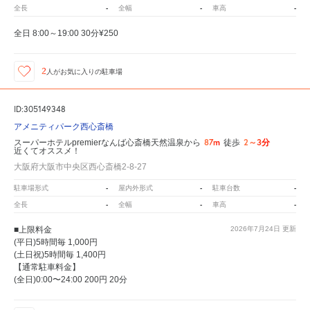
-
-
-
全長
全幅
車高
全日 8:00～19:00 30分¥250
2
人が
お気に入りの駐車場
ID:305149348
アメニティパーク西心斎橋
87m
2～3分
スーパーホテルpremierなんば心斎橋天然温泉から
徒歩
近くてオススメ！
大阪府大阪市中央区西心斎橋2-8-27
-
-
-
駐車場形式
屋内外形式
駐車台数
-
-
-
全長
全幅
車高
■上限料金
2026年7月24日
更新
(平日)5時間毎 1,000円
(土日祝)5時間毎 1,400円
【通常駐車料金】
(全日)0:00〜24:00 200円 20分