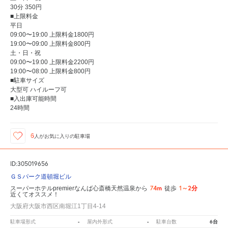
30分 350円
■上限料金
平日
09:00〜19:00 上限料金1800円
19:00〜09:00 上限料金800円
土・日・祝
09:00〜19:00 上限料金2200円
19:00〜08:00 上限料金800円
■駐車サイズ
大型可 ハイルーフ可
■入出庫可能時間
24時間
6
人が
お気に入りの駐車場
ID:305019656
ＧＳパーク道頓堀ビル
74m
1～2分
スーパーホテルpremierなんば心斎橋天然温泉から
徒歩
近くてオススメ！
大阪府大阪市西区南堀江1丁目4-14
-
-
6台
駐車場形式
屋内外形式
駐車台数