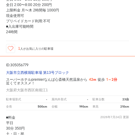
全日 2:00〜8:00 20分 200円
上限料金 月〜木 2時間毎 1000円
現金使用可
プリペイドカード利用:不可
■入出庫可能時間
24時間
1
人が
お気に入りの駐車場
ID:305056779
大阪市立西横堀駐車場 第13号ブロック
42m
1～2分
スーパーホテルpremierなんば心斎橋天然温泉から
徒歩
近くてオススメ！
大阪府大阪市西区南堀江1
-
-
23台
駐車場形式
屋内外形式
駐車台数
500cm
190cm
210cm
全長
全幅
車高
■料金
2026年7月24日
更新
平日
30分 350円
土・日・祝