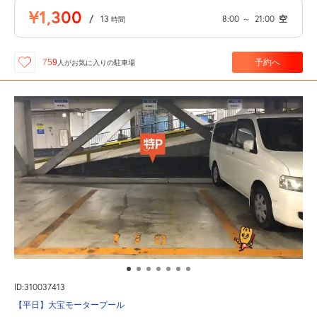
¥1,300
/
13
8:00
～
21:00
空
時間
予約へ
759
人が
お気に入りの駐車場
ID:310037413
【平日】大宝モータープール