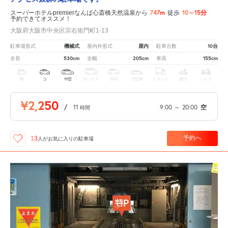
747m
10～15分
スーパーホテルpremierなんば心斎橋天然温泉から
徒歩
予約できてオススメ！
大阪府大阪市中央区宗右衛門町1-13
機械式
屋内
10台
駐車場形式
屋内外形式
駐車台数
530cm
205cm
155cm
全長
全幅
車高
軽
コ
中型
ボックス
SUV
大型車
トラック
原付
バイク
¥2,250
/
11
9:00
～
20:00
空
時間
予約へ
13
人が
お気に入りの駐車場