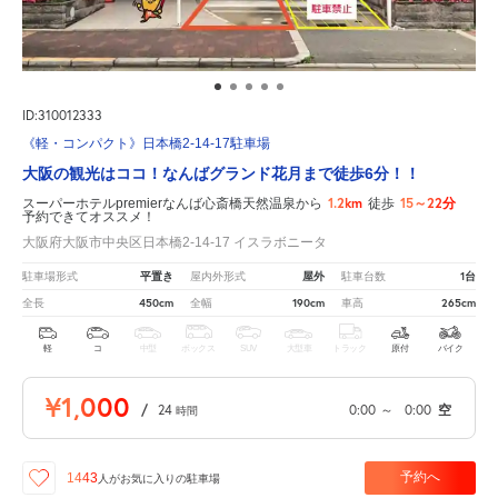
ID:310012333
《軽・コンパクト》日本橋2-14-17駐車場
大阪の観光はココ！なんばグランド花月まで徒歩6分！！
1.2km
15～22分
スーパーホテルpremierなんば心斎橋天然温泉から
徒歩
予約できてオススメ！
大阪府大阪市中央区日本橋2-14-17 イスラボニータ
平置き
屋外
1台
駐車場形式
屋内外形式
駐車台数
450cm
190cm
265cm
全長
全幅
車高
軽
コ
中型
ボックス
SUV
大型車
トラック
原付
バイク
¥1,000
/
24
0:00
～
0:00
空
時間
予約へ
1443
人が
お気に入りの駐車場