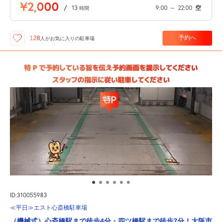
¥2,000
/
13
9:00
～
22:00
空
時間
予約へ
128
人が
お気に入りの駐車場
ID:310055983
≪平日≫エスト心斎橋駐車場
（機械式）心斎橋駅まで徒歩4分・四ツ橋駅まで徒歩7分！大阪市