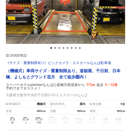
ID:310001822
《サイズ・重量制限有り》ビックカメラ・エスカールなんば駐車場
（機械式）車両サイズ・重量制限あり。道頓堀、千日前、日本
橋、よしもとグランド花月 全て徒歩圏内！
572m
8～12分
スーパーホテルpremierなんば心斎橋天然温泉から
徒歩
予約できてオススメ！
大阪府大阪市中央区千日前2-10-1 エスカールなんば
機械式
屋内
5台
駐車場形式
屋内外形式
駐車台数
480cm
180cm
180cm
全長
全幅
車高
軽
コ
中型
ボックス
SUV
大型車
トラック
原付
バイク