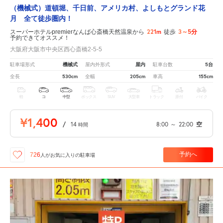
（機械式）道頓堀、千日前、アメリカ村、よしもとグランド花
月 全て徒歩圏内！
221m
3～5分
スーパーホテルpremierなんば心斎橋天然温泉から
徒歩
予約できてオススメ！
大阪府大阪市中央区西心斎橋2-5-5
機械式
屋内
5台
駐車場形式
屋内外形式
駐車台数
530cm
205cm
155cm
全長
全幅
車高
軽
コ
中型
ボックス
SUV
大型車
トラック
原付
バイク
¥1,400
/
14
8:00
～
22:00
空
時間
予約へ
726
人が
お気に入りの駐車場