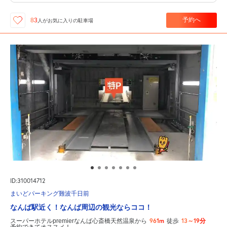
予約へ
83
人が
お気に入りの駐車場
ID:310014712
まいどパーキング難波千日前
なんば駅近く！なんば周辺の観光ならココ！
961m
13～19分
スーパーホテルpremierなんば心斎橋天然温泉から
徒歩