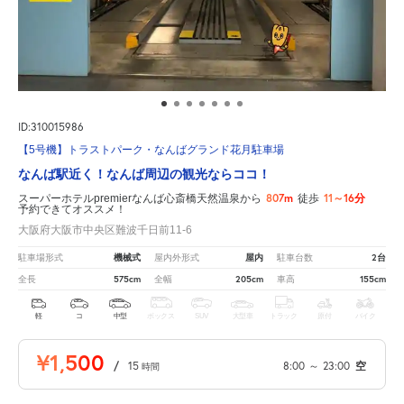
ID:310015986
【5号機】トラストパーク・なんばグランド花月駐車場
なんば駅近く！なんば周辺の観光ならココ！
807m
11～16分
スーパーホテルpremierなんば心斎橋天然温泉から
徒歩
予約できてオススメ！
大阪府大阪市中央区難波千日前11-6
機械式
屋内
2台
駐車場形式
屋内外形式
駐車台数
575cm
205cm
155cm
全長
全幅
車高
軽
コ
中型
ボックス
SUV
大型車
トラック
原付
バイク
¥1,500
/
15
8:00
～
23:00
空
時間