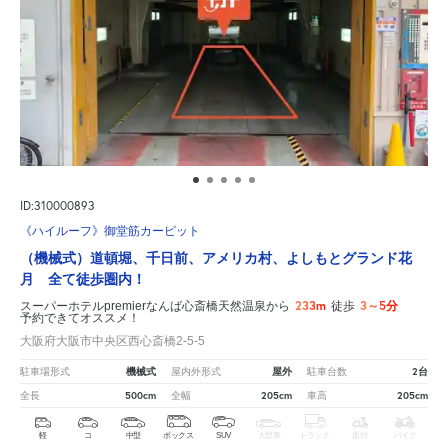
ID:310000893
《ハイルーフ》御堂筋カーピット
（機械式）道頓堀、千日前、アメリカ村、よしもとグランド花
月 全て徒歩圏内！
233m
3～5分
スーパーホテルpremierなんば心斎橋天然温泉から
徒歩
予約できてオススメ！
大阪府大阪市中央区西心斎橋2-5-5
機械式
屋外
2台
駐車場形式
屋内外形式
駐車台数
500cm
205cm
205cm
全長
全幅
車高
軽
コ
中型
ボックス
SUV
大型車
トラック
原付
バイク