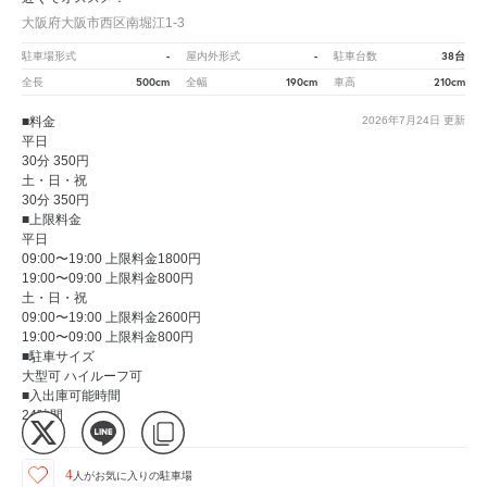
大阪府大阪市西区南堀江1-3
-
-
38台
駐車場形式
屋内外形式
駐車台数
500cm
190cm
210cm
全長
全幅
車高
■料金
2026年7月24日
更新
平日
30分 350円
土・日・祝
30分 350円
■上限料金
平日
09:00〜19:00 上限料金1800円
19:00〜09:00 上限料金800円
土・日・祝
09:00〜19:00 上限料金2600円
19:00〜09:00 上限料金800円
■駐車サイズ
大型可 ハイルーフ可
■入出庫可能時間
24時間
4
人が
お気に入りの駐車場