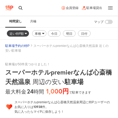
会員登録
駐車場貸出
時間貸し
月極
マップ
近い特P順
車種
今日
明日
日付
駐車場予約の特P
スーパーホテルpremierなんば心斎橋天然温泉 近くの
安い駐車場
駐車場が50件見つかりました！
スーパーホテルpremierなんば心斎橋
天然温泉
周辺の安い
駐車場
1,000円
24
時間
最大料金
で駐車できます
スーパーホテルpremierなんば心斎橋天然温泉周辺に特Pユーザーの
10938
お気に入りは
件。
気に入ったらマイPに保存しよう！