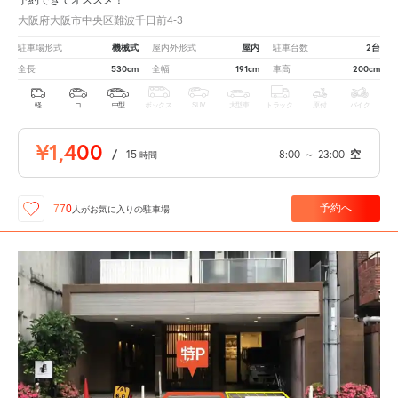
予約できてオススメ！
大阪府大阪市中央区難波千日前4-3
機械式
屋内
2台
駐車場形式
屋内外形式
駐車台数
530cm
191cm
200cm
全長
全幅
車高
軽
コ
中型
ボックス
SUV
大型車
トラック
原付
バイク
¥1,400
/
15
8:00
～
23:00
空
時間
予約へ
770
人が
お気に入りの駐車場