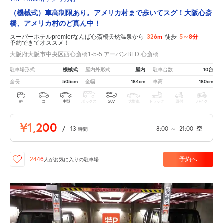
（機械式）車高制限あり。アメリカ村まで歩いてスグ！大阪心斎
橋、アメリカ村のど真ん中！
326m
5～8分
スーパーホテルpremierなんば心斎橋天然温泉から
徒歩
予約できてオススメ！
大阪府大阪市中央区西心斎橋1-5-5 アーバンBLD.心斎橋
機械式
屋内
10台
駐車場形式
屋内外形式
駐車台数
505cm
184cm
180cm
全長
全幅
車高
軽
コ
中型
ボックス
SUV
大型車
トラック
原付
バイク
¥1,200
/
13
8:00
～
21:00
空
時間
予約へ
2446
人が
お気に入りの駐車場