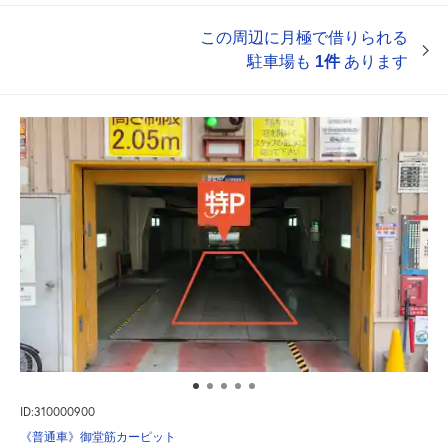
この周辺に月極で借りられる
駐車場も
1件
あります
ID:310000900
《普通車》御堂筋カーピット