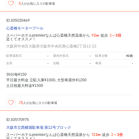
6
人が
お気に入りの駐車場
ID:305020469
心斎橋モータープール
92m
2～3分
スーパーホテルpremierなんば心斎橋天然温泉から
徒歩
近くてオススメ！
大阪府中央区大阪府大阪市中央区西心斎橋2丁目12-22
-
-
42台
駐車場形式
屋内外形式
駐車台数
-
-
-
全長
全幅
車高
30分毎¥150
平日最大料金 立駐入庫¥1000､大型車屋外¥1200
土日祝最大料金¥1500
25
人が
お気に入りの駐車場
ID:305170975
大阪市立西横堀駐車場 第12号ブロック
122m
2～3分
スーパーホテルpremierなんば心斎橋天然温泉から
徒歩
近くてオススメ！