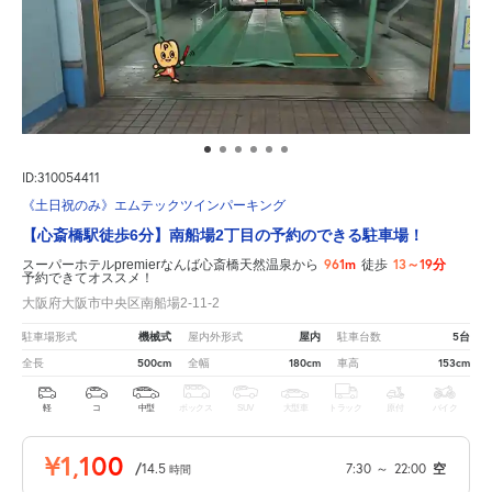
ID:310054411
《土日祝のみ》エムテックツインパーキング
【心斎橋駅徒歩6分】南船場2丁目の予約のできる駐車場！
961m
13～19分
スーパーホテルpremierなんば心斎橋天然温泉から
徒歩
予約できてオススメ！
大阪府大阪市中央区南船場2-11-2
機械式
屋内
5台
駐車場形式
屋内外形式
駐車台数
500cm
180cm
153cm
全長
全幅
車高
軽
コ
中型
ボックス
SUV
大型車
トラック
原付
バイク
¥1,100
/
14.5
7:30
～
22:00
空
時間