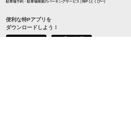
駐車場予約・駐車場検索のパーキングサービス | 特P (とくぴー)
便利な特Pアプリを
ダウンロードしよう！
ここから「インストール」して、便利な特Pアプリを
公式 X
GETしよう
公式 Facebook
特P