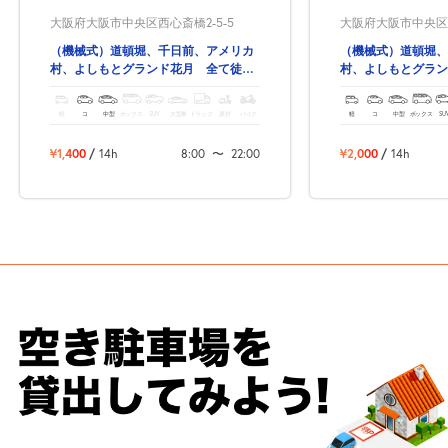
大阪府大阪市中央区西心斎橋2-5-5
大阪府大阪市中央区西
（機械式）道頓堀、千日前、アメリカ
（機械式）道頓堀、
村、よしもとグランド花月 全て徒歩
村、よしもとグラン
圏内！
圏内！
軽
コ
中型
ボックス
SUV
大型車
トラック
原付
バイク
軽
コ
中型
ボックス
SU
¥1,400
/
14h
8:00
〜
22:00
¥2,000
/
14h