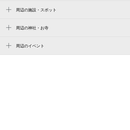
四ツ橋駅
京瓷大阪巨蛋
周辺の施設・スポット
ＪＲ難波駅
kakavaka大阪
교세라 돔 오사카
心斎橋駅
GARDEN BAR
周辺の神社・お寺
Kyocera Dome Osaka
西大橋駅
御津宮
やすらぎビル
京セラドーム大阪
近鉄日本橋駅
御津宮 （御津八幡宮）
周辺のイベント
大阪帝国ホテル
リアル脱出ゲーム×名探偵コナン「疾風の追
難波駅
三津寺
ジャパニーズコスプレフォト《 ＪＡＰＡＮ
走（ハイウェイ）からの脱出」(心斎橋)
日本橋駅
ＥＳＥＣＯＳＰＬＡＹＰＨＯＴＯ 》
道頓堀川万灯祭2026
長堀橋駅
かに道楽 網元別館
浮世絵やまとなでしこ
桜川駅
aura paris vintage アウラパリヴィンテージ
北斎・広重づくし
汐見橋駅
シアターエミュ
第98回企画展「芝居になった時代 〜戦国
カプセルホテル 温浴施設 レストラン リラク
時代編〜 」
ゼーション
スタミナ肉料理＆スパイシーフェア
カプセル&スパ グランドサウナ心斎橋