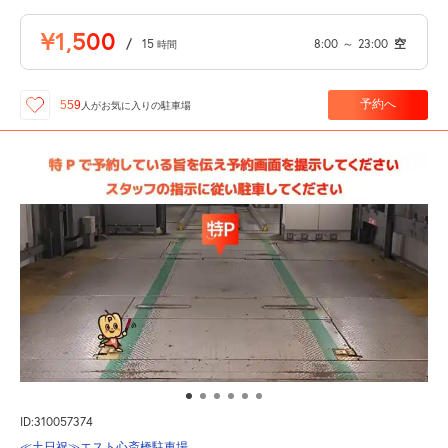
¥1,500
/
15
8:00
～
23:00
空
時間
予約へ
559
人が
お気に入りの駐車場
ID:310057374
≪土日祝≫エスト心斎橋駐車場