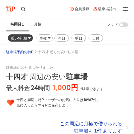
会員登録
駐車場貸出
時間貸し
月極
マップ
近い特P順
車種
今日
明日
日付
駐車場予約の特P
十四才 近くの安い駐車場
駐車場が50件見つかりました！
十四才
周辺の安い
駐車場
1,000円
24
時間
最大料金
で駐車できます
10967
十四才周辺に特Pユーザーのお気に入りは
件。
気に入ったらマイPに保存しよう！
この周辺に月極で借りられる
駐車場も
1件
あります