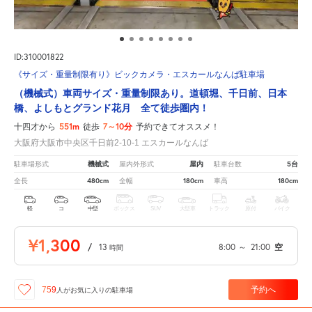
ID:310001822
《サイズ・重量制限有り》ビックカメラ・エスカールなんば駐車場
（機械式）車両サイズ・重量制限あり。道頓堀、千日前、日本
橋、よしもとグランド花月 全て徒歩圏内！
551m
7～10分
十四才から
徒歩
予約できてオススメ！
大阪府大阪市中央区千日前2-10-1 エスカールなんば
機械式
屋内
5台
駐車場形式
屋内外形式
駐車台数
480cm
180cm
180cm
全長
全幅
車高
軽
コ
中型
ボックス
SUV
大型車
トラック
原付
バイク
¥1,300
/
13
8:00
～
21:00
空
時間
予約へ
759
人が
お気に入りの駐車場