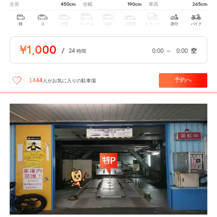
450cm
190cm
265cm
全長
全幅
車高
軽
コ
中型
ボックス
SUV
大型車
トラック
原付
バイク
¥1,000
/
24
0:00
～
0:00
空
時間
予約へ
1444
人が
お気に入りの駐車場