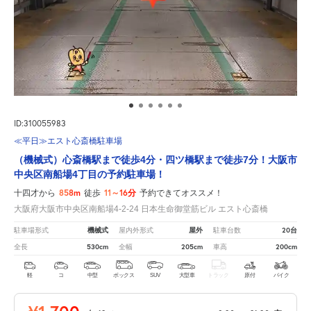
ID:310055983
≪平日≫エスト心斎橋駐車場
（機械式）心斎橋駅まで徒歩4分・四ツ橋駅まで徒歩7分！大阪市
中央区南船場4丁目の予約駐車場！
858m
11～16分
十四才から
徒歩
予約できてオススメ！
大阪府大阪市中央区南船場4-2-24 日本生命御堂筋ビル エスト心斎橋
機械式
屋外
20台
駐車場形式
屋内外形式
駐車台数
530cm
205cm
200cm
全長
全幅
車高
軽
コ
中型
ボックス
SUV
大型車
トラック
原付
バイク