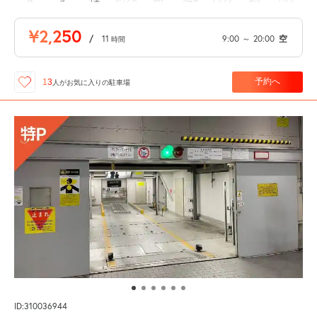
¥2,250
/
11
9:00
～
20:00
空
時間
予約へ
13
人が
お気に入りの駐車場
ID:310036944