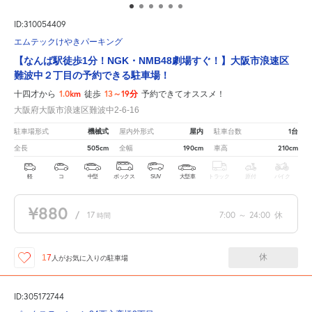
ID:310054409
エムテックけやきパーキング
【なんば駅徒歩1分！NGK・NMB48劇場すぐ！】大阪市浪速区
難波中２丁目の予約できる駐車場！
1.0km
13～19分
十四才から
徒歩
予約できてオススメ！
大阪府大阪市浪速区難波中2-6-16
機械式
屋内
1台
駐車場形式
屋内外形式
駐車台数
505cm
190cm
210cm
全長
全幅
車高
軽
コ
中型
ボックス
SUV
大型車
トラック
原付
バイク
¥880
/
17
7:00
～
24:00
休
時間
休
17
人が
お気に入りの駐車場
ID:305172744