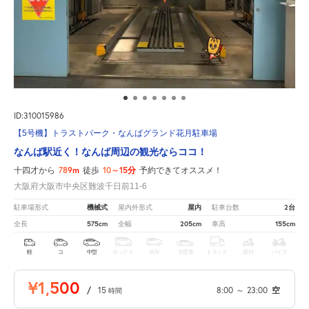
ID:310015986
【5号機】トラストパーク・なんばグランド花月駐車場
なんば駅近く！なんば周辺の観光ならココ！
789m
10～15分
十四才から
徒歩
予約できてオススメ！
大阪府大阪市中央区難波千日前11-6
機械式
屋内
2台
駐車場形式
屋内外形式
駐車台数
575cm
205cm
155cm
全長
全幅
車高
軽
コ
中型
ボックス
SUV
大型車
トラック
原付
バイク
¥1,500
/
15
8:00
～
23:00
空
時間