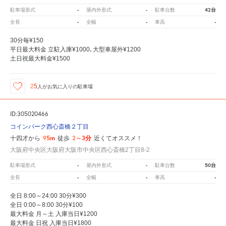
-
-
42台
駐車場形式
屋内外形式
駐車台数
-
-
-
全長
全幅
車高
30分毎¥150
平日最大料金 立駐入庫¥1000､大型車屋外¥1200
土日祝最大料金¥1500
25
人が
お気に入りの駐車場
ID:305020466
コインパーク西心斎橋２丁目
95m
2～3分
十四才から
徒歩
近くてオススメ！
大阪府中央区大阪府大阪市中央区西心斎橋2丁目8-2
-
-
50台
駐車場形式
屋内外形式
駐車台数
-
-
-
全長
全幅
車高
全日 8:00～24:00 30分¥300
全日 0:00～8:00 30分¥100
最大料金 月～土 入庫当日¥1200
最大料金 日祝 入庫当日¥1800