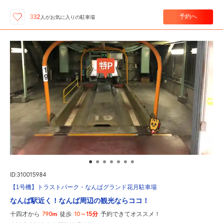
予約へ
332
人が
お気に入りの駐車場
ID:310015984
【1号機】トラストパーク・なんばグランド花月駐車場
なんば駅近く！なんば周辺の観光ならココ！
790m
10～15分
十四才から
徒歩
予約できてオススメ！