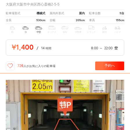
大阪府大阪市中央区西心斎橋2-5-5
機械式
屋内
5台
駐車場形式
屋内外形式
駐車台数
530cm
205cm
155cm
全長
全幅
車高
軽
コ
中型
ボックス
SUV
大型車
トラック
原付
バイク
¥1,400
/
14
8:00
～
22:00
空
時間
予約へ
726
人が
お気に入りの駐車場