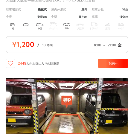
大阪府大阪市中央区西心斎橋1-5-5 アーバンBLD.心斎橋
機械式
屋内
10台
駐車場形式
屋内外形式
駐車台数
505cm
184cm
180cm
全長
全幅
車高
軽
コ
中型
ボックス
SUV
大型車
トラック
原付
バイク
¥1,200
/
13
8:00
～
21:00
空
時間
予約へ
2449
人が
お気に入りの駐車場