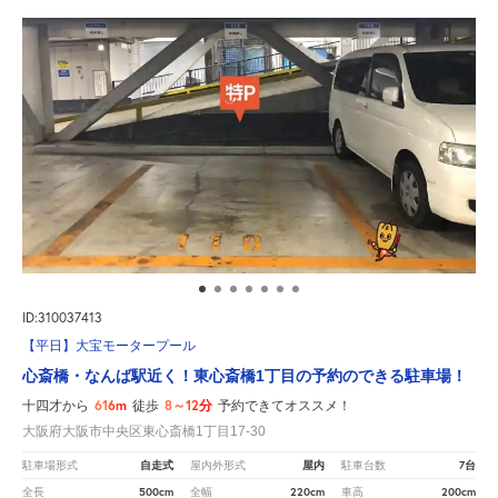
ID:310037413
【平日】大宝モータープール
心斎橋・なんば駅近く！東心斎橋1丁目の予約のできる駐車場！
616m
8～12分
十四才から
徒歩
予約できてオススメ！
大阪府大阪市中央区東心斎橋1丁目17-30
自走式
屋内
7台
駐車場形式
屋内外形式
駐車台数
500cm
220cm
200cm
全長
全幅
車高