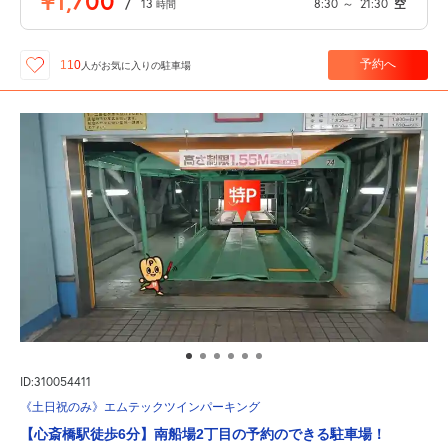
¥1,700
/
13
8:30
～
21:30
空
時間
予約へ
110
人が
お気に入りの駐車場
ID:310054411
《土日祝のみ》エムテックツインパーキング
【心斎橋駅徒歩6分】南船場2丁目の予約のできる駐車場！