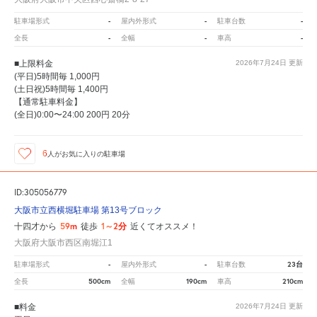
-
-
-
駐車場形式
屋内外形式
駐車台数
-
-
-
全長
全幅
車高
■上限料金
2026年7月24日
更新
(平日)5時間毎 1,000円
(土日祝)5時間毎 1,400円
【通常駐車料金】
(全日)0:00〜24:00 200円 20分
6
人が
お気に入りの駐車場
ID:305056779
大阪市立西横堀駐車場 第13号ブロック
59m
1～2分
十四才から
徒歩
近くてオススメ！
大阪府大阪市西区南堀江1
-
-
23台
駐車場形式
屋内外形式
駐車台数
500cm
190cm
210cm
全長
全幅
車高
■料金
2026年7月24日
更新