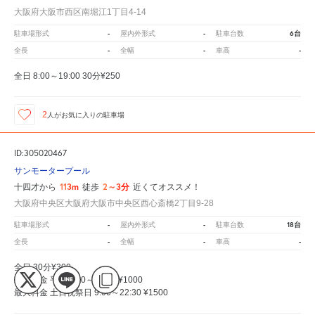
大阪府大阪市西区南堀江1丁目4-14
-
-
6台
駐車場形式
屋内外形式
駐車台数
-
-
-
全長
全幅
車高
全日 8:00～19:00 30分¥250
2
人が
お気に入りの駐車場
ID:305020467
サンモータープール
113m
2～3分
十四才から
徒歩
近くてオススメ！
大阪府中央区大阪府大阪市中央区西心斎橋2丁目9-28
-
-
18台
駐車場形式
屋内外形式
駐車台数
-
-
-
全長
全幅
車高
全日 30分¥300
最大料金 平日 9:00～22:30 ¥1000
最大料金 土日祝祭日 9:00～22:30 ¥1500