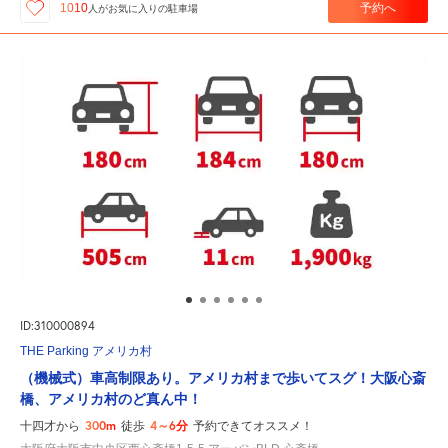
予約へ
1010
人が
お気に入りの駐車場
ID:310000894
THE Parking アメリカ村
（機械式）車高制限あり。アメリカ村まで歩いてスグ！大阪心斎
橋、アメリカ村のど真ん中！
300m
4～6分
十四才から
徒歩
予約できてオススメ！