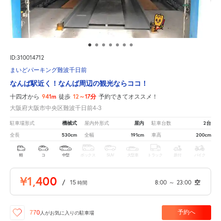
ID:310014712
まいどパーキング難波千日前
なんば駅近く！なんば周辺の観光ならココ！
941m
12～17分
十四才から
徒歩
予約できてオススメ！
大阪府大阪市中央区難波千日前4-3
機械式
屋内
2台
駐車場形式
屋内外形式
駐車台数
530cm
191cm
200cm
全長
全幅
車高
軽
コ
中型
ボックス
SUV
大型車
トラック
原付
バイク
¥1,400
/
15
8:00
～
23:00
空
時間
予約へ
770
人が
お気に入りの駐車場