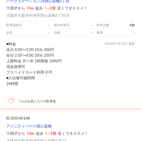
パークステーション24西心斎橋2丁目
51m
1～2分
十四才から
徒歩
近くてオススメ！
大阪府大阪市中央区西心斎橋2丁目16
-
-
6台
駐車場形式
屋内外形式
駐車台数
-
-
-
全長
全幅
車高
■料金
2026年7月24日
更新
全日 8:00〜2:00 15分 300円
全日 2:00〜8:00 20分 200円
上限料金 月〜木 2時間毎 1000円
現金使用可
プリペイドカード利用:不可
■入出庫可能時間
24時間
1
人が
お気に入りの駐車場
ID:305149348
アメニティパーク西心斎橋
54m
1～2分
十四才から
徒歩
近くてオススメ！
大阪府大阪市中央区西心斎橋2-8-27