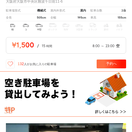
大阪府大阪市中央区難波千日前11-6
機械式
屋内
2台
駐車場形式
屋内外形式
駐車台数
505cm
195cm
155cm
全長
全幅
車高
軽
コ
中型
ボックス
SUV
大型車
トラック
原付
バイク
¥1,500
/
15
8:00
～
23:00
空
時間
予約へ
132
人が
お気に入りの駐車場