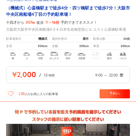
（機械式）心斎橋駅まで徒歩4分・四ツ橋駅まで徒歩7分！大阪市
中央区南船場4丁目の予約駐車場！
857m
11～16分
十四才から
徒歩
予約できてオススメ！
大阪府大阪市中央区南船場4-2-4 日本生命御堂筋ビル エスト心斎橋駐車場
機械式
屋外
20台
駐車場形式
屋内外形式
駐車台数
530cm
205cm
200cm
全長
全幅
車高
軽
コ
中型
ボックス
SUV
大型車
トラック
原付
バイク
¥2,000
/
13
9:00
～
22:00
空
時間
予約へ
130
人が
お気に入りの駐車場