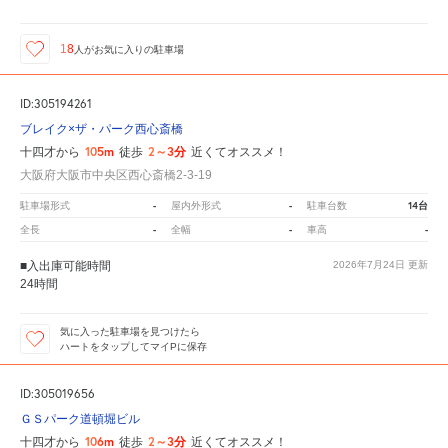
18
人が
お気に入りの駐車場
ID:305194261
ブレイク×ザ・パーク西心斎橋
105m
2～3分
十四才から
徒歩
近くてオススメ！
大阪府大阪市中央区西心斎橋2-3-19
-
-
14台
駐車場形式
屋内外形式
駐車台数
-
-
-
全長
全幅
車高
■入出庫可能時間
2026年7月24日
更新
24時間
気に入った駐車場を見つけたら
ハートをタップしてマイPに保存
ID:305019656
ＧＳパーク道頓堀ビル
106m
2～3分
十四才から
徒歩
近くてオススメ！