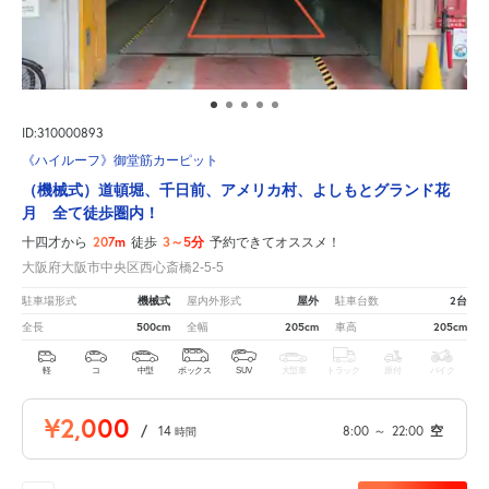
ID:310000893
《ハイルーフ》御堂筋カーピット
（機械式）道頓堀、千日前、アメリカ村、よしもとグランド花
月 全て徒歩圏内！
207m
3～5分
十四才から
徒歩
予約できてオススメ！
大阪府大阪市中央区西心斎橋2-5-5
機械式
屋外
2台
駐車場形式
屋内外形式
駐車台数
500cm
205cm
205cm
全長
全幅
車高
軽
コ
中型
ボックス
SUV
大型車
トラック
原付
バイク
¥2,000
/
14
8:00
～
22:00
空
時間