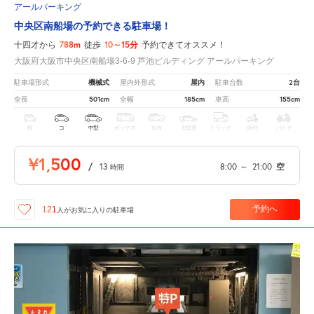
アールパーキング
中央区南船場の予約できる駐車場！
788m
10～15分
十四才から
徒歩
予約できてオススメ！
大阪府大阪市中央区南船場3-6-9 芦池ビルディング アールパーキング
機械式
屋内
2台
駐車場形式
屋内外形式
駐車台数
501cm
185cm
155cm
全長
全幅
車高
軽
コ
中型
ボックス
SUV
大型車
トラック
原付
バイク
¥1,500
/
13
8:00
～
21:00
空
時間
予約へ
121
人が
お気に入りの駐車場