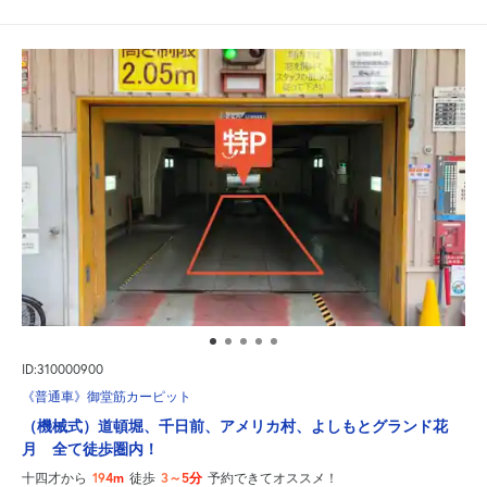
ID:310000900
《普通車》御堂筋カーピット
（機械式）道頓堀、千日前、アメリカ村、よしもとグランド花
月 全て徒歩圏内！
194m
3～5分
十四才から
徒歩
予約できてオススメ！