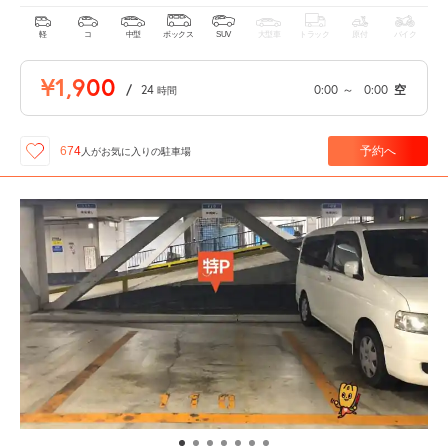
軽
コ
中型
ボックス
SUV
大型車
トラック
原付
バイク
¥1,900
/
24
0:00
～
0:00
空
時間
予約へ
674
人が
お気に入りの駐車場