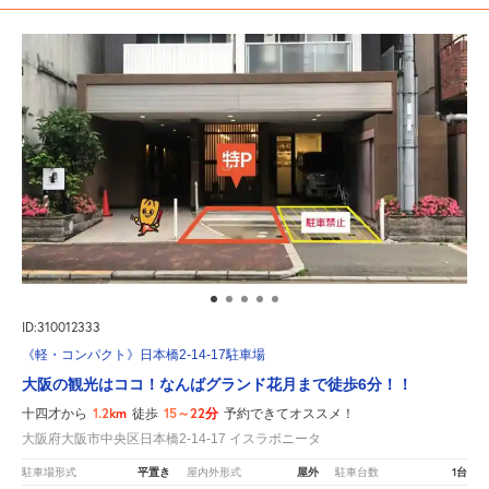
ID:310012333
《軽・コンパクト》日本橋2-14-17駐車場
大阪の観光はココ！なんばグランド花月まで徒歩6分！！
1.2km
15～22分
十四才から
徒歩
予約できてオススメ！
大阪府大阪市中央区日本橋2-14-17 イスラボニータ
平置き
屋外
1台
駐車場形式
屋内外形式
駐車台数