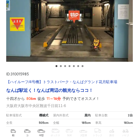
ID:310015985
【ハイルーフ/4号機】トラストパーク・なんばグランド花月駐車場
なんば駅近く！なんば周辺の観光ならココ！
806m
11～16分
十四才から
徒歩
予約できてオススメ！
大阪府大阪市中央区難波千日前11-6
機械式
屋内
2台
駐車場形式
屋内外形式
駐車台数
505cm
185cm
183cm
全長
全幅
車高
軽
コ
中型
ボックス
SUV
大型車
トラック
原付
バイク