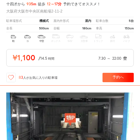
935m
12～17分
十四才から
徒歩
予約できてオススメ！
大阪府大阪市中央区南船場2-11-2
機械式
屋内
5台
駐車場形式
屋内外形式
駐車台数
500cm
180cm
153cm
全長
全幅
車高
軽
コ
中型
ボックス
SUV
大型車
トラック
原付
バイク
¥1,100
/
14.5
7:30
～
22:00
空
時間
予約へ
83
人が
お気に入りの駐車場