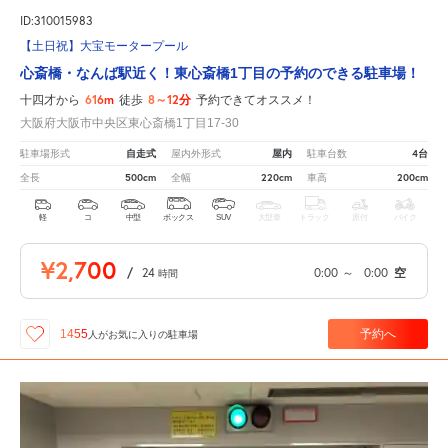
ID:310015983
【土日祝】大宝モータープール
心斎橋・なんば駅近く！東心斎橋1丁目の予約のできる駐車場！
616m
8～12分
十四才から
徒歩
予約できてオススメ！
大阪府大阪市中央区東心斎橋1丁目17-30
自走式
屋内
4台
駐車場形式
屋内外形式
駐車台数
500cm
220cm
200cm
全長
全幅
車高
軽
コ
中型
ボックス
SUV
大型車
トラック
原付
バイク
¥2,700
/
24
0:00
～
0:00
空
時間
予約へ
1455
人が
お気に入りの駐車場