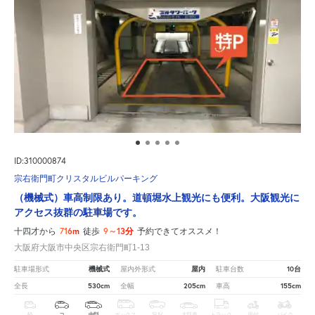
ID:310000874
宗右衛門町クリスタルビルパーキング
（機械式）車高制限あり。道頓堀水上観光にも便利。大阪観光に
アクセス抜群の駐車場です。
716m
9～13分
十四才から
徒歩
予約できてオススメ！
大阪府大阪市中央区宗右衛門町1-13
機械式
屋内
10台
駐車場形式
屋内外形式
駐車台数
530cm
205cm
155cm
全長
全幅
車高
軽
コ
中型
ボックス
SUV
大型車
トラック
原付
バイク