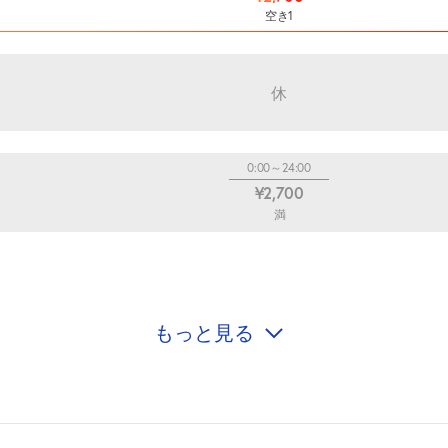
空き1
休
0:00～24:00
¥2,700
満
もっと見る
休