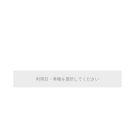
休
休
休
利用日・車種を選択してください
休
0:00～24:00