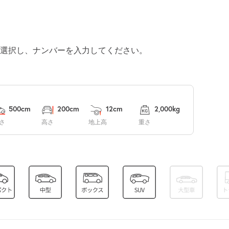
休
選択し、ナンバーを入力してください。
休
0:00～24:00
¥2,700
500cm
200cm
12cm
2,000kg
空き2
さ
高さ
地上高
重さ
0:00～24:00
¥2,700
空き4
休