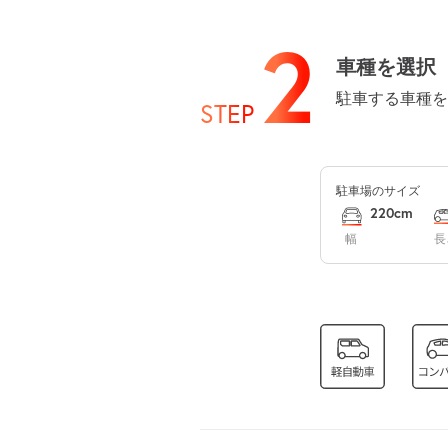
8月13日 (木)
2
車種を選択
駐車する車種を
STEP
8月14日 (金)
駐車場のサイズ
8月15日 (土)
220cm
幅
長
8月16日 (日)
8月17日 (月)