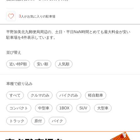
3
人が
お気に入りの駐車場
平野加美北九郵便局周辺の、土日・平日NaN時間とめても最大料金が安い
駐車場を4件表示しています。
並び替え
近い特P順
安い順
人気順
車種で絞り込み
すべて
クルマのみ
バイクのみ
軽自動車
コンパクト
中型車
1BOX
SUV
大型車
トラック
原付
バイク