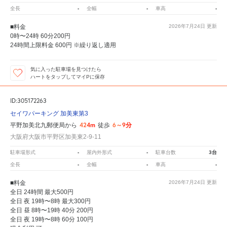
-
-
-
全長
全幅
車高
■料金
2026年7月24日
更新
0時〜24時 60分200円
24時間上限料金 600円 ※繰り返し適用
気に入った駐車場を見つけたら
ハートをタップしてマイPに保存
ID:305172263
セイワパーキング 加美東第3
424m
6～9分
平野加美北九郵便局から
徒歩
大阪府大阪市平野区加美東2-9-11
-
-
3台
駐車場形式
屋内外形式
駐車台数
-
-
-
全長
全幅
車高
■料金
2026年7月24日
更新
全日 24時間 最大500円
全日 夜 19時〜8時 最大300円
全日 昼 8時〜19時 40分 200円
全日 夜 19時〜8時 60分 100円