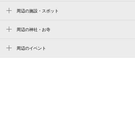
平野駅
周辺の施設・スポット
南巽駅
平野加美北九郵便局
加美霊園
周辺の神社・お寺
周辺に神社・お寺が見つかりませんでした。
加美長沢西公園（児）
周辺のイベント
加美北派出所
周辺にイベントが見つかりませんでした。
加美長沢公園（児）
加美神明
加美北老人憩の家
加美地域在宅サービスステーション
平野警察署加美北交番
加美長沢
久保スタジオ