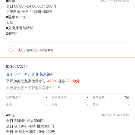
■料金
2026年7月24日
更新
全日 00:00〜24:00 60分 200円
上限料金 全日 24時間 400円
■駐車サイズ
大型可
■入出庫可能時間
24時間
4
人が
お気に入りの駐車場
ID:305172264
セイワパーキング 加美東第4
493m
7～10分
平野加美北九郵便局から
徒歩
大阪府大阪市平野区加美東5-1-15
-
-
7台
駐車場形式
屋内外形式
駐車台数
-
-
-
全長
全幅
車高
■料金
2026年7月24日
更新
全日 24時間 最大500円
全日 夜 19時〜8時 最大300円
全日 昼 8時〜19時 40分 200円