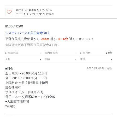
気に入った駐車場を見つけたら
ハートをタップしてマイPに保存
ID:305112201
システムパーク加美正覚寺No.1
246m
4～6分
平野加美北九郵便局から
徒歩
近くてオススメ！
大阪府大阪市平野区加美正覚寺3丁目1
-
-
24台
駐車場形式
屋内外形式
駐車台数
-
-
-
全長
全幅
車高
■料金
2026年7月24日
更新
全日 8:00〜20:00 30分 110円
全日 20:00〜8:00 60分 110円
上限料金 全日 24時間毎 440円
現金使用可
プリペイドカード利用:不可
電子マネー:交通系ICカード,QR全般
■入出庫可能時間
24時間