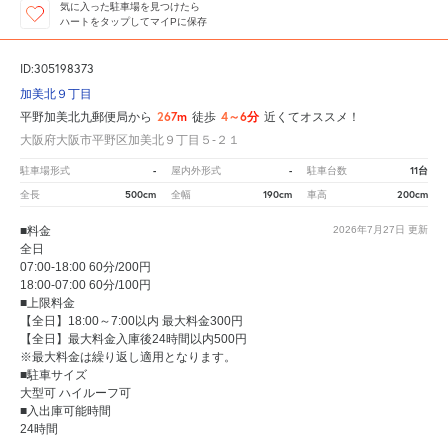
気に入った駐車場を見つけたら
ハートをタップしてマイPに保存
ID:305198373
加美北９丁目
267m
4～6分
平野加美北九郵便局から
徒歩
近くてオススメ！
大阪府大阪市平野区加美北９丁目５‐２１
-
-
11台
駐車場形式
屋内外形式
駐車台数
500cm
190cm
200cm
全長
全幅
車高
■料金
2026年7月27日
更新
全日
07:00-18:00 60分/200円
18:00-07:00 60分/100円
■上限料金
【全日】18:00～7:00以内 最大料金300円
【全日】最大料金入庫後24時間以内500円
※最大料金は繰り返し適用となります。
■駐車サイズ
大型可 ハイルーフ可
■入出庫可能時間
24時間