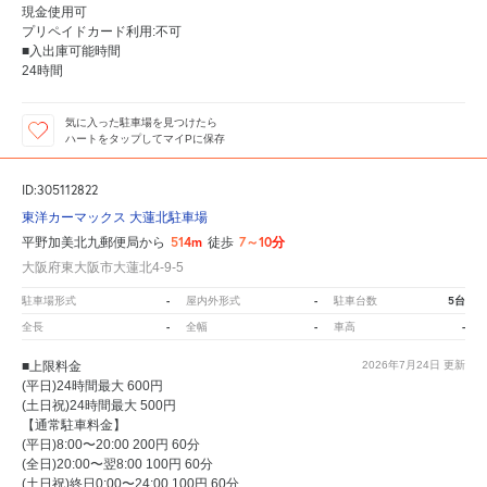
現金使用可
プリペイドカード利用:不可
■入出庫可能時間
24時間
気に入った駐車場を見つけたら
ハートをタップしてマイPに保存
ID:305112822
東洋カーマックス 大蓮北駐車場
514m
7～10分
平野加美北九郵便局から
徒歩
大阪府東大阪市大蓮北4-9-5
-
-
5台
駐車場形式
屋内外形式
駐車台数
-
-
-
全長
全幅
車高
■上限料金
2026年7月24日
更新
(平日)24時間最大 600円
(土日祝)24時間最大 500円
【通常駐車料金】
(平日)8:00〜20:00 200円 60分
(全日)20:00〜翌8:00 100円 60分
(土日祝)終日0:00〜24:00 100円 60分