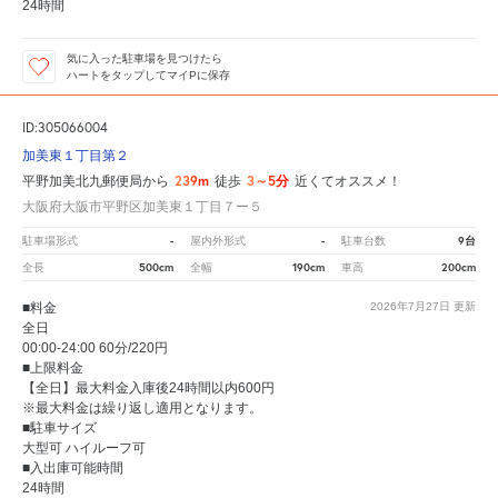
24時間
気に入った駐車場を見つけたら
ハートをタップしてマイPに保存
ID:305066004
加美東１丁目第２
239m
3～5分
平野加美北九郵便局から
徒歩
近くてオススメ！
大阪府大阪市平野区加美東１丁目７ー５
-
-
9台
駐車場形式
屋内外形式
駐車台数
500cm
190cm
200cm
全長
全幅
車高
■料金
2026年7月27日
更新
全日
00:00-24:00 60分/220円
■上限料金
【全日】最大料金入庫後24時間以内600円
※最大料金は繰り返し適用となります。
■駐車サイズ
大型可 ハイルーフ可
■入出庫可能時間
24時間