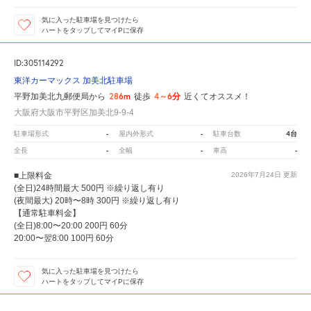
気に入った駐車場を見つけたら
ハートをタップしてマイPに保存
ID:305114292
東洋カーマックス 加美北駐車場
286m
4～6分
平野加美北九郵便局から
徒歩
近くてオススメ！
大阪府大阪市平野区加美北9-9-4
-
-
4台
駐車場形式
屋内外形式
駐車台数
-
-
-
全長
全幅
車高
■上限料金
2026年7月24日
更新
(全日)24時間最大 500円 ※繰り返し有り
(夜間最大) 20時〜8時 300円 ※繰り返し有り
【通常駐車料金】
(全日)8:00〜20:00 200円 60分
20:00〜翌8:00 100円 60分
気に入った駐車場を見つけたら
ハートをタップしてマイPに保存