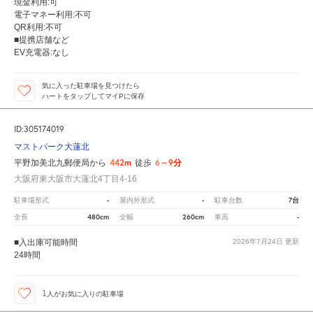
現金利用:可
電子マネー利用:不可
QR利用:不可
■提携店舗など
EV充電器:なし
気に入った駐車場を見つけたら
ハートをタップしてマイPに保存
ID:305174019
マストパーク大蓮北
442m
6～9分
平野加美北九郵便局から
徒歩
大阪府東大阪市大蓮北4丁目4-16
-
-
7台
駐車場形式
屋内外形式
駐車台数
480cm
260cm
-
全長
全幅
車高
■入出庫可能時間
2026年7月24日
更新
24時間
1
人が
お気に入りの駐車場