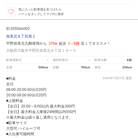
気に入った駐車場を見つけたら
ハートをタップしてマイPに保存
ID:305066002
加美北８丁目第２
201m
3～5分
平野加美北九郵便局から
徒歩
近くてオススメ！
大阪府大阪市平野区加美北８丁目１８ー５
-
-
8台
駐車場形式
屋内外形式
駐車台数
500cm
190cm
200cm
全長
全幅
車高
■料金
2026年7月27日
更新
全日
08:00-20:00 60分/220円
20:00-08:00 60分/220円
■上限料金
【全日】20:00～8:00以内 最大料金300円
【全日】最大料金入庫後24時間以内550円
※最大料金は繰り返し適用となります。
■駐車サイズ
大型可 ハイルーフ可
■入出庫可能時間