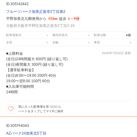
ID:305142442
フルーツパーク加美正覚寺2丁目第2
456m
6～9分
平野加美北九郵便局から
徒歩
大阪府大阪市平野区加美正覚寺2丁目2-16
-
-
6台
駐車場形式
屋内外形式
駐車台数
-
-
-
全長
全幅
車高
■上限料金
2026年7月24日
更新
(全日)24時間最大 600円 (繰り返し可)
(全日)夜間最大 300円 (繰り返し可)
【通常駐車料金】
(全日)8:00〜19:00 200円 40分
19:00〜翌8:00 100円 60分
■入出庫可能時間
24時間
気に入った駐車場を見つけたら
ハートをタップしてマイPに保存
ID:305194043
AZパーク24加美北5丁目