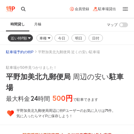
会員登録
駐車場貸出
時間貸し
月極
マップ
近い特P順
車種
今日
明日
日付
駐車場予約の特P
平野加美北九郵便局 近くの安い駐車場
駐車場が50件見つかりました！
平野加美北九郵便局
周辺の安い
駐車
場
500円
24
時間
最大料金
で駐車できます
71
平野加美北九郵便局周辺に特Pユーザーのお気に入りは
件。
気に入ったらマイPに保存しよう！