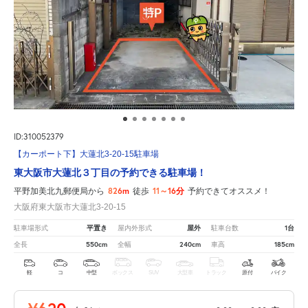
ID:310052379
【カーポート下】大蓮北3-20-15駐車場
東大阪市大蓮北３丁目の予約できる駐車場！
826m
11～16分
平野加美北九郵便局から
徒歩
予約できてオススメ！
大阪府東大阪市大蓮北3-20-15
平置き
屋外
1台
駐車場形式
屋内外形式
駐車台数
550cm
240cm
185cm
全長
全幅
車高
軽
コ
中型
ボックス
SUV
大型車
トラック
原付
バイク