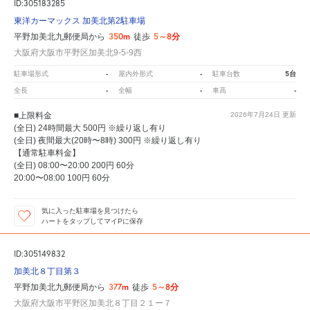
ID:305183285
東洋カーマックス 加美北第2駐車場
350m
5～8分
平野加美北九郵便局から
徒歩
大阪府大阪市平野区加美北9-5-9西
-
-
5台
駐車場形式
屋内外形式
駐車台数
-
-
-
全長
全幅
車高
■上限料金
2026年7月24日
更新
(全日) 24時間最大 500円 ※繰り返し有り
(全日) 夜間最大(20時〜8時) 300円 ※繰り返し有り
【通常駐車料金】
(全日) 08:00〜20:00 200円 60分
20:00〜08:00 100円 60分
気に入った駐車場を見つけたら
ハートをタップしてマイPに保存
ID:305149832
加美北８丁目第３
377m
5～8分
平野加美北九郵便局から
徒歩
大阪府大阪市平野区加美北８丁目２１ー７