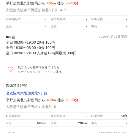
486m
7～10分
平野加美北九郵便局から
徒歩
大阪府大阪市平野区加美北5丁目14-33
-
-
-
駐車場形式
屋内外形式
駐車台数
-
-
-
全長
全幅
車高
■料金
2026年7月24日
更新
全日 08:00〜19:00 20分 100円
全日 19:00〜08:00 40分 100円
全日 00:00〜24:00 入庫後12時間最大 300円
気に入った駐車場を見つけたら
ハートをタップしてマイPに保存
ID:305114290
名鉄協商大阪加美北5丁目
490m
7～10分
平野加美北九郵便局から
徒歩
大阪府大阪市平野区加美北5-10
-
-
13台
駐車場形式
屋内外形式
駐車台数
500cm
190cm
-
全長
全幅
車高