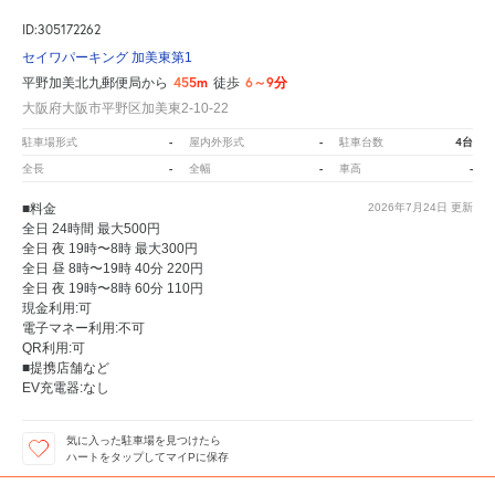
ID:305172262
セイワパーキング 加美東第1
455m
6～9分
平野加美北九郵便局から
徒歩
大阪府大阪市平野区加美東2-10-22
-
-
4台
駐車場形式
屋内外形式
駐車台数
-
-
-
全長
全幅
車高
■料金
2026年7月24日
更新
全日 24時間 最大500円
全日 夜 19時〜8時 最大300円
全日 昼 8時〜19時 40分 220円
全日 夜 19時〜8時 60分 110円
現金利用:可
電子マネー利用:不可
QR利用:可
■提携店舗など
EV充電器:なし
気に入った駐車場を見つけたら
ハートをタップしてマイPに保存