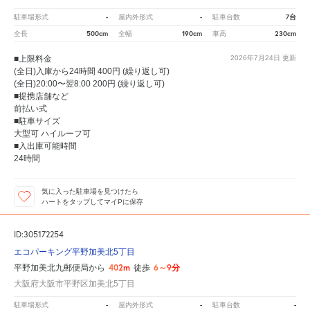
-
-
7台
駐車場形式
屋内外形式
駐車台数
500cm
190cm
230cm
全長
全幅
車高
■上限料金
2026年7月24日
更新
(全日)入庫から24時間 400円 (繰り返し可)
(全日)20:00〜翌8:00 200円 (繰り返し可)
■提携店舗など
前払い式
■駐車サイズ
大型可 ハイルーフ可
■入出庫可能時間
24時間
気に入った駐車場を見つけたら
ハートをタップしてマイPに保存
ID:305172254
エコパーキング平野加美北5丁目
402m
6～9分
平野加美北九郵便局から
徒歩
大阪府大阪市平野区加美北5丁目
-
-
-
駐車場形式
屋内外形式
駐車台数