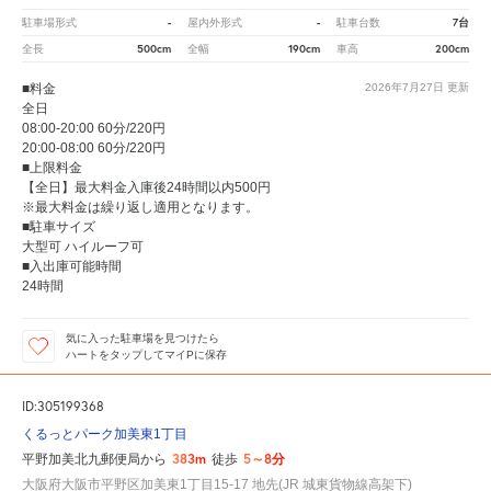
-
-
7台
駐車場形式
屋内外形式
駐車台数
500cm
190cm
200cm
全長
全幅
車高
■料金
2026年7月27日
更新
全日
08:00-20:00 60分/220円
20:00-08:00 60分/220円
■上限料金
【全日】最大料金入庫後24時間以内500円
※最大料金は繰り返し適用となります。
■駐車サイズ
大型可 ハイルーフ可
■入出庫可能時間
24時間
気に入った駐車場を見つけたら
ハートをタップしてマイPに保存
ID:305199368
くるっとパーク加美東1丁目
383m
5～8分
平野加美北九郵便局から
徒歩
大阪府大阪市平野区加美東1丁目15-17 地先(JR 城東貨物線高架下)