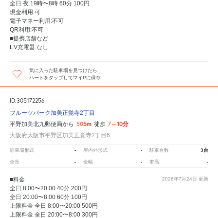
全日 夜 19時〜8時 60分 100円
現金利用:可
電子マネー利用:不可
QR利用:不可
■提携店舗など
EV充電器:なし
気に入った駐車場を見つけたら
ハートをタップしてマイPに保存
ID:305172256
フルーツパーク加美正覚寺2丁目
505m
7～10分
平野加美北九郵便局から
徒歩
大阪府大阪市平野区加美正覚寺2丁目6
-
-
3台
駐車場形式
屋内外形式
駐車台数
-
-
-
全長
全幅
車高
■料金
2026年7月24日
更新
全日 8:00〜20:00 40分 200円
全日 20:00〜8:00 60分 100円
上限料金 全日 8:00〜20:00 500円
上限料金 全日 20:00〜8:00 300円