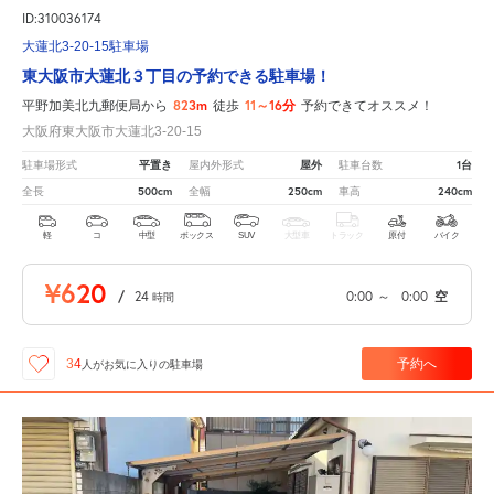
ID:310036174
大蓮北3-20-15駐車場
東大阪市大蓮北３丁目の予約できる駐車場！
823m
11～16分
平野加美北九郵便局から
徒歩
予約できてオススメ！
大阪府東大阪市大蓮北3-20-15
平置き
屋外
1台
駐車場形式
屋内外形式
駐車台数
500cm
250cm
240cm
全長
全幅
車高
軽
コ
中型
ボックス
SUV
大型車
トラック
原付
バイク
¥620
/
24
0:00
～
0:00
空
時間
予約へ
34
人が
お気に入りの駐車場