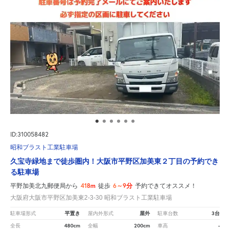
ID:310058482
昭和ブラスト工業駐車場
久宝寺緑地まで徒歩圏内！大阪市平野区加美東２丁目の予約でき
る駐車場
418m
6～9分
平野加美北九郵便局から
徒歩
予約できてオススメ！
大阪府大阪市平野区加美東2-3-30 昭和ブラスト工業駐車場
平置き
屋外
3台
駐車場形式
屋内外形式
駐車台数
480cm
200cm
-
全長
全幅
車高