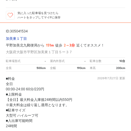
気に入った駐車場を見つけたら
ハートをタップしてマイPに保存
ID:305041534
加美東１丁目
151m
2～3分
平野加美北九郵便局から
徒歩
近くてオススメ！
大阪府大阪市平野区加美東１丁目５ー３７
-
-
10台
駐車場形式
屋内外形式
駐車台数
500cm
190cm
200cm
全長
全幅
車高
■料金
2026年7月27日
更新
全日
00:00-24:00 60分/220円
■上限料金
【全日】最大料金入庫後24時間以内550円
※最大料金は繰り返し適用となります。
■駐車サイズ
大型可 ハイルーフ可
■入出庫可能時間
24時間