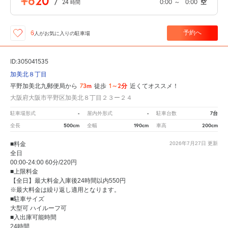
¥620
/
24
0:00
～
0:00
空
時間
予約へ
6
人が
お気に入りの駐車場
ID:305041535
加美北８丁目
73m
1～2分
平野加美北九郵便局から
徒歩
近くてオススメ！
大阪府大阪市平野区加美北８丁目２３ー２４
-
-
7台
駐車場形式
屋内外形式
駐車台数
500cm
190cm
200cm
全長
全幅
車高
■料金
2026年7月27日
更新
全日
00:00-24:00 60分/220円
■上限料金
【全日】最大料金入庫後24時間以内550円
※最大料金は繰り返し適用となります。
■駐車サイズ
大型可 ハイルーフ可
■入出庫可能時間
24時間