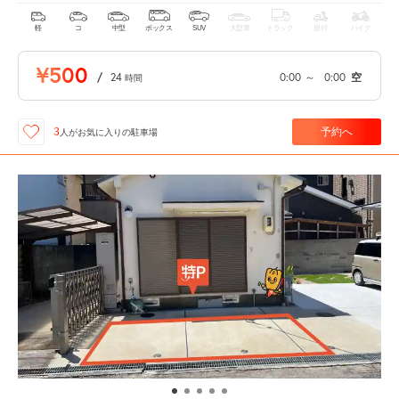
軽
コ
中型
ボックス
SUV
大型車
トラック
原付
バイク
¥500
/
24
0:00
～
0:00
空
時間
予約へ
3
人が
お気に入りの駐車場