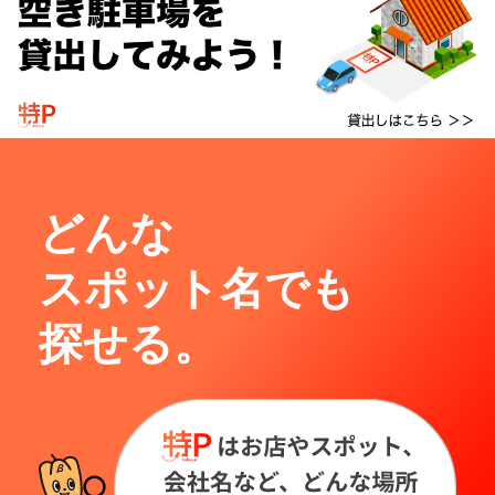
どんな
スポット名でも
探せる。