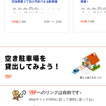
車場！
区加美東２丁目の予約できる駐車場
軽
コ
中型
ボックス
SU
軽
コ
中型
ボックス
SUV
大型車
トラック
原付
バイク
¥620
/
24h
¥500
/
24h
0:00
〜
0:00
次へ
へのリンクは自由です♪
WebサイトやSNSに貼って便利に使ってね♪