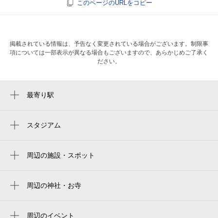
このページのURLをコピー
掲載されている情報は、予告なく変更されている場合がございます。制限事
項については一部表示が異なる場合もございますので、あらかじめご了承く
ださい。
最寄り駅
加美駅
新加美駅
スタジアム
周辺にスタジアムが見つかりませんでした。
平野駅
周辺の施設・スポット
南巽駅
加美北派出所
加美神明
周辺の神社・お寺
周辺に神社・お寺が見つかりませんでした。
加美地域在宅サービスステーション
周辺のイベント
加美霊園