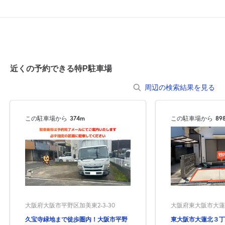
近くの予約できる特P駐車場
周辺の検索結果を見る
自宅
空
駐車場
で
の
き
を
貸出
？
しませんか
この駐車場から
374m
この駐車場から
89
売上GET！
費用ゼロ
カンタン
大阪府東大阪市大蓮北3
大阪府大阪市平野区加美東2-3-30
東大阪市大蓮北３丁
久宝寺緑地まで徒歩圏内！大阪市平野