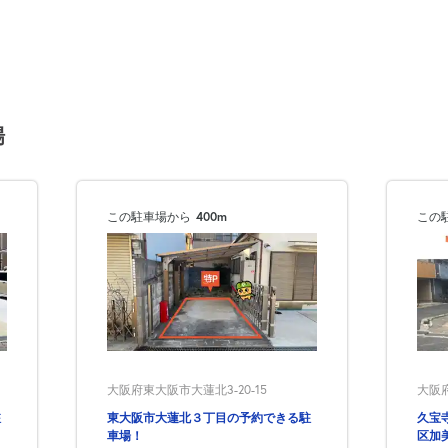
場
この駐車場から
400m
この
大阪府東大阪市大蓮北3-20-15
大阪府
駐
東大阪市大蓮北３丁目の予約できる駐
久宝
車場！
区加