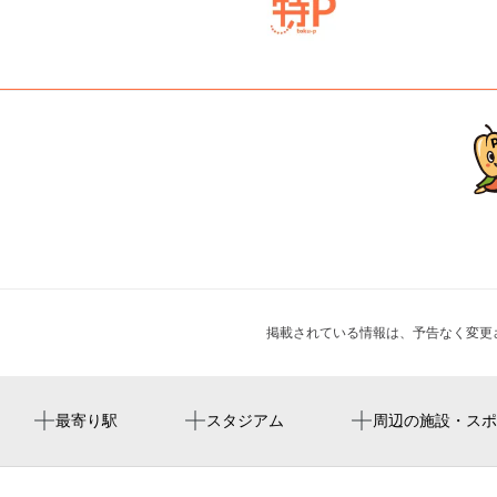
掲載されている情報は、予告なく変更
新加美駅
周辺にスタジアムが見つかりませんでした。
大蓮インドアテニスクラブ
周辺に神社・お寺が見つかりませんでした。
周辺にイベントが見つかりませんでした。
最寄り駅
スタジアム
周辺の施設・スポ
弥刀駅
東大阪市立大蓮小学校
長瀬駅
東大阪市立図書館 大蓮分室