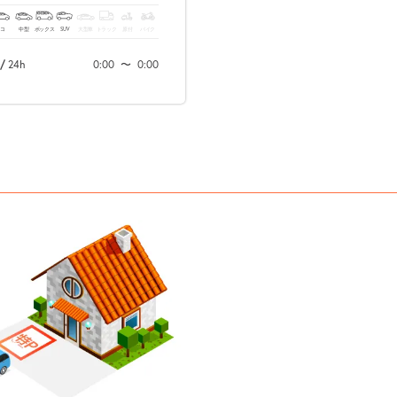
コ
中型
ボックス
SUV
大型車
トラック
原付
バイク
/
24h
0:00
〜
0:00