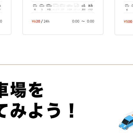
ク
軽
コ
中型
ボックス
SUV
大型車
トラック
原付
バイク
軽
00
¥620
/
24h
0:00
〜
0:00
¥500