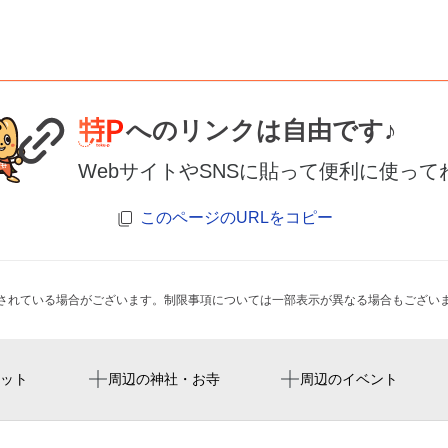
へのリンクは自由です♪
WebサイトやSNSに貼って便利に使って
このページのURLをコピー
されている場合がございます。制限事項については一部表示が異なる場合もござい
加美駅
東大阪市立長瀬中学校
ット
周辺の神社・お寺
周辺のイベント
おかクリニック
ＪＲ長瀬駅
東大阪市立長瀬南小学校