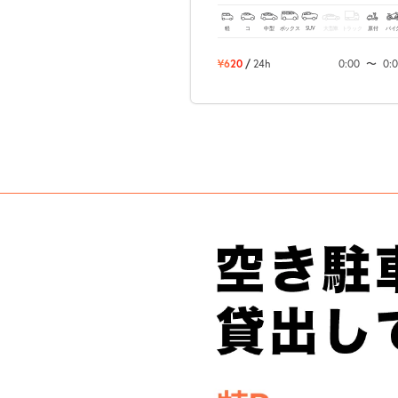
軽
コ
中型
ボックス
SUV
大型車
トラック
原付
バイ
¥620
/
24h
0:00
〜
0: