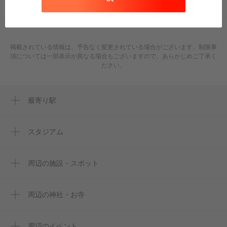
このページのURLをコピー
掲載されている情報は、予告なく変更されている場合がございます。制限事
項については一部表示が異なる場合もございますので、あらかじめご了承く
ださい。
最寄り駅
加美駅
新加美駅
スタジアム
周辺にスタジアムが見つかりませんでした。
南巽駅
周辺の施設・スポット
ＪＲ長瀬駅
加美長沢
平野駅
マルハン きずり店
周辺の神社・お寺
長瀬駅
周辺に神社・お寺が見つかりませんでした。
加美北公園（近）
周辺のイベント