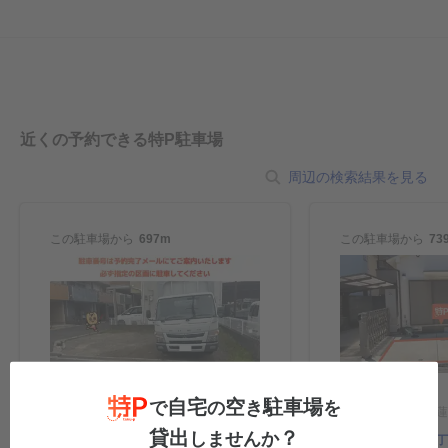
近くの予約できる特P駐車場
周辺の検索結果を見る
この駐車場から
697m
この駐車場から
73
自宅
空
駐車場
で
の
き
を
大阪府東大阪市大蓮北3
大阪府大阪市平野区加美東2-3-30
貸出
？
しませんか
東大阪市大蓮北３丁
久宝寺緑地まで徒歩圏内！大阪市平野