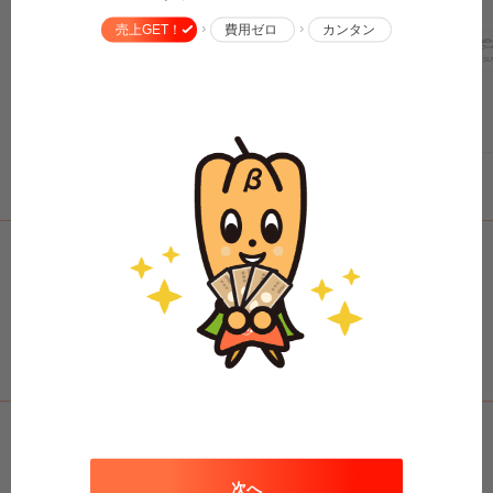
車場！
区加美東２丁目の予約できる駐車場
売上GET！
費用ゼロ
カンタン
軽
コ
中型
ボックス
SU
軽
コ
中型
ボックス
SUV
大型車
トラック
原付
バイク
¥620
/
24h
¥500
/
24h
0:00
〜
0:00
へのリンクは自由です♪
WebサイトやSNSに貼って便利に使ってね♪
次へ