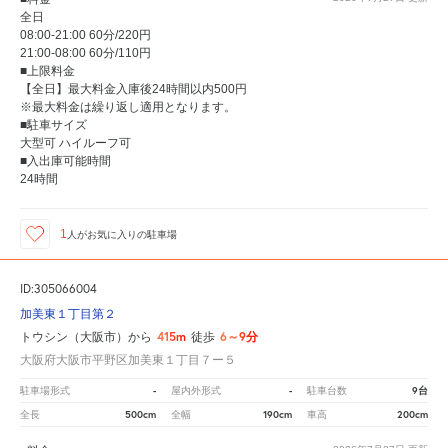
全日
08:00-21:00 60分/220円
21:00-08:00 60分/110円
■上限料金
【全日】最大料金入庫後24時間以内500円
※最大料金は繰り返し適用となります。
■駐車サイズ
大型可 ハイルーフ可
■入出庫可能時間
24時間
1
人が
お気に入りの駐車場
ID:305066004
加美東１丁目第２
415m
6～9分
トウシン（大阪市）から
徒歩
大阪府大阪市平野区加美東１丁目７ー５
-
-
9台
駐車場形式
屋内外形式
駐車台数
500cm
190cm
200cm
全長
全幅
車高