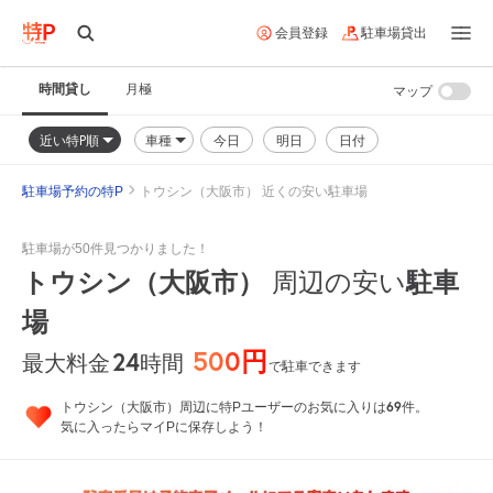
会員登録
駐車場貸出
時間貸し
月極
マップ
近い特P順
車種
今日
明日
日付
駐車場予約の特P
トウシン（大阪市） 近くの安い駐車場
駐車場が50件見つかりました！
トウシン（大阪市）
周辺の安い
駐車
場
500円
24
時間
最大料金
で駐車できます
69
トウシン（大阪市）周辺に特Pユーザーのお気に入りは
件。
気に入ったらマイPに保存しよう！