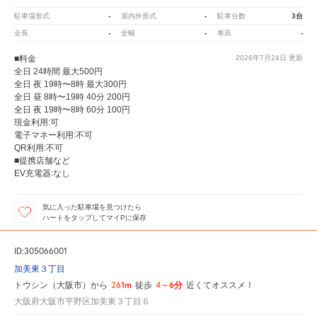
-
-
3台
駐車場形式
屋内外形式
駐車台数
-
-
-
全長
全幅
車高
■料金
2026年7月24日
更新
全日 24時間 最大500円
全日 夜 19時〜8時 最大300円
全日 昼 8時〜19時 40分 200円
全日 夜 19時〜8時 60分 100円
現金利用:可
電子マネー利用:不可
QR利用:不可
■提携店舗など
EV充電器:なし
気に入った駐車場を見つけたら
ハートをタップしてマイPに保存
ID:305066001
加美東３丁目
261m
4～6分
トウシン（大阪市）から
徒歩
近くてオススメ！
大阪府大阪市平野区加美東３丁目６