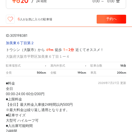
¥620
/
24
0:00
～
0:00
空
時間
予約へ
6
人が
お気に入りの駐車場
ID:305198381
加美東６丁目第２
69m
1～2分
トウシン（大阪市）から
徒歩
近くてオススメ！
大阪府大阪市平野区加美東６丁目１ー４
-
-
18台
駐車場形式
屋内外形式
駐車台数
500cm
190cm
200cm
全長
全幅
車高
■料金
2026年7月27日
更新
全日
00:00-24:00 60分/200円
■上限料金
【全日】最大料金入庫後24時間以内500円
※最大料金は繰り返し適用となります。
■駐車サイズ
大型可 ハイルーフ可
■入出庫可能時間
24時間