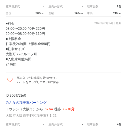
-
-
8台
駐車場形式
屋内外形式
駐車台数
500cm
190cm
210cm
全長
全幅
車高
■料金
2026年7月24日
更新
08:00〜20:00 40分 220円
20:00〜08:00 60分 110円
■上限料金
駐車後24時間 上限料金990円
■駐車サイズ
大型可 ハイルーフ可
■入出庫可能時間
24時間
気に入った駐車場を見つけたら
ハートをタップしてマイPに保存
ID:305172260
みんなの加美東パーキング
527m
7～10分
トウシン（大阪市）から
徒歩
大阪府大阪市平野区加美東7-1-21
-
-
4台
駐車場形式
屋内外形式
駐車台数