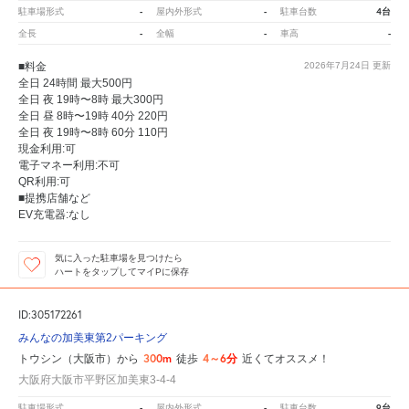
-
-
4台
駐車場形式
屋内外形式
駐車台数
-
-
-
全長
全幅
車高
■料金
2026年7月24日
更新
全日 24時間 最大500円
全日 夜 19時〜8時 最大300円
全日 昼 8時〜19時 40分 220円
全日 夜 19時〜8時 60分 110円
現金利用:可
電子マネー利用:不可
QR利用:可
■提携店舗など
EV充電器:なし
気に入った駐車場を見つけたら
ハートをタップしてマイPに保存
ID:305172261
みんなの加美東第2パーキング
300m
4～6分
トウシン（大阪市）から
徒歩
近くてオススメ！
大阪府大阪市平野区加美東3-4-4
-
-
9台
駐車場形式
屋内外形式
駐車台数