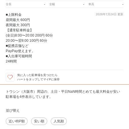
-
-
-
全長
全幅
車高
■上限料金
2026年7月24日
更新
昼間最大 600円
夜間最大 300円
【通常駐車料金】
(全日)8:00〜20:00 200円 60分
20:00〜翌8:00 100円 60分
■提携店舗など
PayPay使えます。
■入出庫可能時間
24時間
気に入った駐車場を見つけたら
ハートをタップしてマイPに保存
トウシン（大阪市）周辺の、土日・平日NaN時間とめても最大料金が安い
駐車場を4件表示しています。
並び替え
近い特P順
安い順
人気順