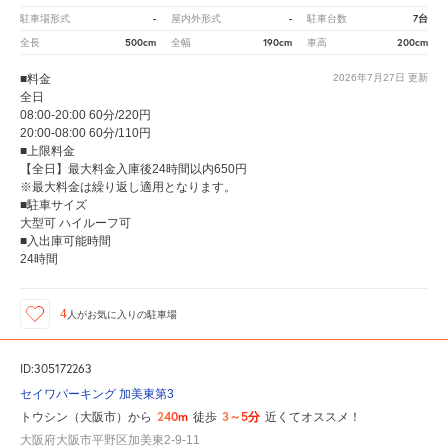
-
-
7台
駐車場形式
屋内外形式
駐車台数
500cm
190cm
200cm
全長
全幅
車高
■料金
2026年7月27日
更新
全日
08:00-20:00 60分/220円
20:00-08:00 60分/110円
■上限料金
【全日】最大料金入庫後24時間以内650円
※最大料金は繰り返し適用となります。
■駐車サイズ
大型可 ハイルーフ可
■入出庫可能時間
24時間
4
人が
お気に入りの駐車場
ID:305172263
セイワパーキング 加美東第3
240m
3～5分
トウシン（大阪市）から
徒歩
近くてオススメ！
大阪府大阪市平野区加美東2-9-11