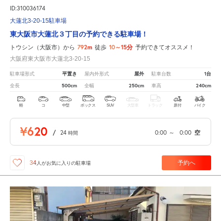
ID:310036174
大蓮北3-20-15駐車場
東大阪市大蓮北３丁目の予約できる駐車場！
792m
10～15分
トウシン（大阪市）から
徒歩
予約できてオススメ！
大阪府東大阪市大蓮北3-20-15
平置き
屋外
1台
駐車場形式
屋内外形式
駐車台数
500cm
250cm
240cm
全長
全幅
車高
軽
コ
中型
ボックス
SUV
大型車
トラック
原付
バイク
¥620
/
24
0:00
～
0:00
空
時間
予約へ
34
人が
お気に入りの駐車場