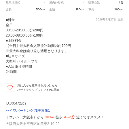
-
-
4台
駐車場形式
屋内外形式
駐車台数
500cm
190cm
200cm
全長
全幅
車高
■料金
2026年7月27日
更新
全日
08:00-20:00 60分/200円
20:00-08:00 60分/100円
■上限料金
【全日】最大料金入庫後24時間以内700円
※最大料金は繰り返し適用となります。
■駐車サイズ
大型可 ハイルーフ可
■入出庫可能時間
24時間
気に入った駐車場を見つけたら
ハートをタップしてマイPに保存
ID:305172262
セイワパーキング 加美東第1
283m
4～6分
トウシン（大阪市）から
徒歩
近くてオススメ！
大阪府大阪市平野区加美東2-10-22