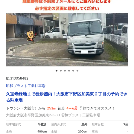
ID:310058482
昭和ブラスト工業駐車場
久宝寺緑地まで徒歩圏内！大阪市平野区加美東２丁目の予約でき
る駐車場
253m
4～6分
トウシン（大阪市）から
徒歩
予約できてオススメ！
大阪府大阪市平野区加美東2-3-30 昭和ブラスト工業駐車場
平置き
屋外
3台
駐車場形式
屋内外形式
駐車台数
480cm
200cm
-
全長
全幅
車高