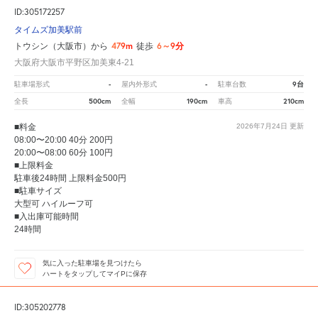
ID:305172257
タイムズ加美駅前
479m
6～9分
トウシン（大阪市）から
徒歩
大阪府大阪市平野区加美東4-21
-
-
9台
駐車場形式
屋内外形式
駐車台数
500cm
190cm
210cm
全長
全幅
車高
■料金
2026年7月24日
更新
08:00〜20:00 40分 200円
20:00〜08:00 60分 100円
■上限料金
駐車後24時間 上限料金500円
■駐車サイズ
大型可 ハイルーフ可
■入出庫可能時間
24時間
気に入った駐車場を見つけたら
ハートをタップしてマイPに保存
ID:305202778