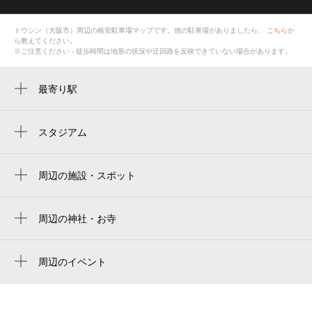
トウシン（大阪市）
周辺の格安
駐車場
マップです。他の駐車場がありましたら、
こちら
か
ら教えてください。
※ご注意ください - 徒歩時間は地形の状況や迂回路を反映できていない場合があります。
最寄り駅
新加美駅
加美駅
スタジアム
周辺にスタジアムが見つかりませんでした。
久宝寺駅
周辺の施設・スポット
弥刀駅
平野加美東郵便局
ブックイン加美
周辺の神社・お寺
周辺に神社・お寺が見つかりませんでした。
加美自動車教習所
周辺のイベント
加美東老人憩の家
周辺にイベントが見つかりませんでした。
ローソン久宝寺緑地店