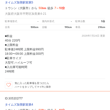
タイムズ加美駅前第5
506m
7～10分
トウシン（大阪市）から
徒歩
大阪府大阪市平野区加美東4-21
-
-
5台
駐車場形式
屋内外形式
駐車台数
500cm
190cm
210cm
全長
全幅
車高
■料金
2026年7月24日
更新
40分 220円
■上限料金
駐車後24時間 上限料金990円
18:00〜09:00 上限料金300円
■駐車サイズ
大型可 ハイルーフ可
■入出庫可能時間
24時間
気に入った駐車場を見つけたら
ハートをタップしてマイPに保存
ID:305202777
タイムズ加美駅前第4