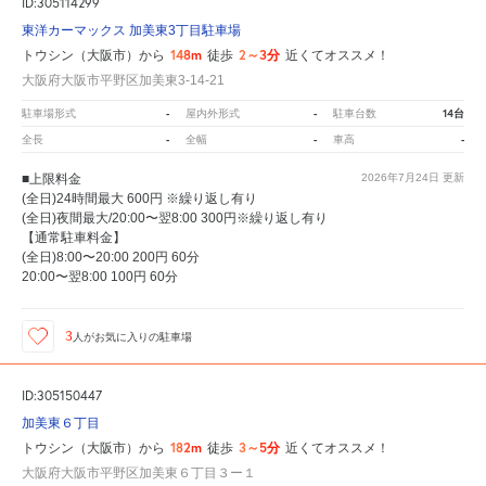
ID:305114299
東洋カーマックス 加美東3丁目駐車場
148m
2～3分
トウシン（大阪市）から
徒歩
近くてオススメ！
大阪府大阪市平野区加美東3-14-21
-
-
14台
駐車場形式
屋内外形式
駐車台数
-
-
-
全長
全幅
車高
■上限料金
2026年7月24日
更新
(全日)24時間最大 600円 ※繰り返し有り
(全日)夜間最大/20:00〜翌8:00 300円※繰り返し有り
【通常駐車料金】
(全日)8:00〜20:00 200円 60分
20:00〜翌8:00 100円 60分
3
人が
お気に入りの駐車場
ID:305150447
加美東６丁目
182m
3～5分
トウシン（大阪市）から
徒歩
近くてオススメ！
大阪府大阪市平野区加美東６丁目３ー１