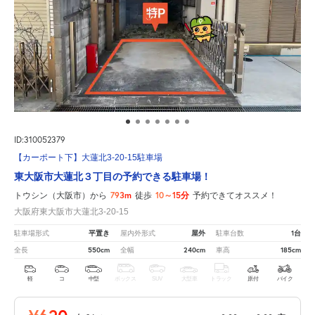
ID:310052379
【カーポート下】大蓮北3-20-15駐車場
東大阪市大蓮北３丁目の予約できる駐車場！
793m
10～15分
トウシン（大阪市）から
徒歩
予約できてオススメ！
大阪府東大阪市大蓮北3-20-15
平置き
屋外
1台
駐車場形式
屋内外形式
駐車台数
550cm
240cm
185cm
全長
全幅
車高
軽
コ
中型
ボックス
SUV
大型車
トラック
原付
バイク