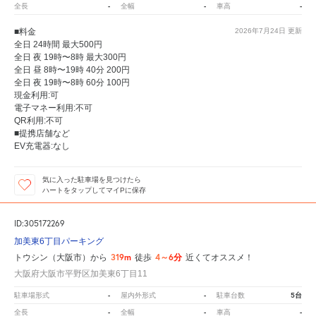
-
-
-
全長
全幅
車高
■料金
2026年7月24日
更新
全日 24時間 最大500円
全日 夜 19時〜8時 最大300円
全日 昼 8時〜19時 40分 200円
全日 夜 19時〜8時 60分 100円
現金利用:可
電子マネー利用:不可
QR利用:不可
■提携店舗など
EV充電器:なし
気に入った駐車場を見つけたら
ハートをタップしてマイPに保存
ID:305172269
加美東6丁目パーキング
319m
4～6分
トウシン（大阪市）から
徒歩
近くてオススメ！
大阪府大阪市平野区加美東6丁目11
-
-
5台
駐車場形式
屋内外形式
駐車台数
-
-
-
全長
全幅
車高