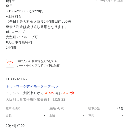
■料金
2026年7月27日
更新
全日
00:00-24:00 60分/220円
■上限料金
【全日】最大料金入庫後24時間以内600円
※最大料金は繰り返し適用となります。
■駐車サイズ
大型可 ハイルーフ可
■入出庫可能時間
24時間
気に入った駐車場を見つけたら
ハートをタップしてマイPに保存
ID:305020099
ネットワーク秀和モータープール
416m
6～9分
トウシン（大阪市）から
徒歩
大阪府大阪市平野区加美東4丁目18-22
-
-
44台
駐車場形式
屋内外形式
駐車台数
-
-
-
全長
全幅
車高
20分毎¥100