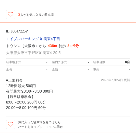
2
人が
お気に入りの駐車場
ID:305172259
エイブルパーキング 加美東4丁目
438m
6～9分
トウシン（大阪市）から
徒歩
大阪府大阪市平野区加美東4-20-5
-
-
8台
駐車場形式
屋内外形式
駐車台数
-
-
-
全長
全幅
車高
■上限料金
2026年7月24日
更新
12時間最大 500円
夜間最大/20:00〜8:00 300円
【通常駐車料金】
8:00〜20:00 200円 60分
20:00〜8:00 100円 60分
気に入った駐車場を見つけたら
ハートをタップしてマイPに保存