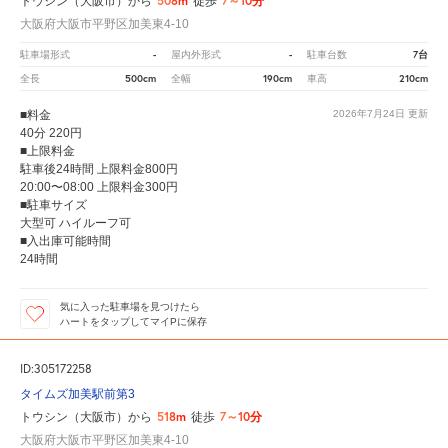
508m
7～10分
トウシン（大阪市）から
徒歩
大阪府大阪市平野区加美東4-10
-
-
7台
駐車場形式
屋内外形式
駐車台数
500cm
190cm
210cm
全長
全幅
車高
■料金
2026年7月24日
更新
40分 220円
■上限料金
駐車後24時間 上限料金800円
20:00〜08:00 上限料金300円
■駐車サイズ
大型可 ハイルーフ可
■入出庫可能時間
24時間
気に入った駐車場を見つけたら
ハートをタップしてマイPに保存
ID:305172258
タイムズ加美駅前第3
518m
7～10分
トウシン（大阪市）から
徒歩
大阪府大阪市平野区加美東4-10