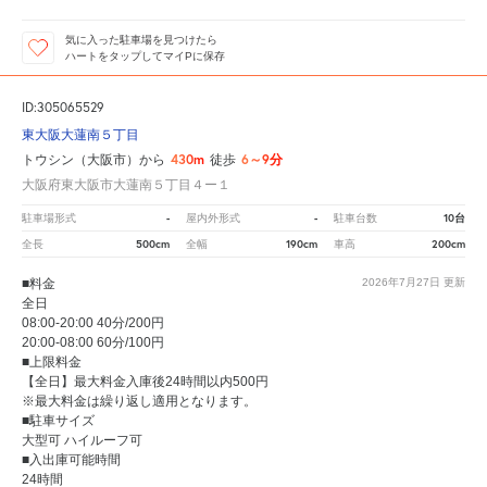
気に入った駐車場を見つけたら
ハートをタップしてマイPに保存
ID:305065529
東大阪大蓮南５丁目
430m
6～9分
トウシン（大阪市）から
徒歩
大阪府東大阪市大蓮南５丁目４ー１
-
-
10台
駐車場形式
屋内外形式
駐車台数
500cm
190cm
200cm
全長
全幅
車高
■料金
2026年7月27日
更新
全日
08:00-20:00 40分/200円
20:00-08:00 60分/100円
■上限料金
【全日】最大料金入庫後24時間以内500円
※最大料金は繰り返し適用となります。
■駐車サイズ
大型可 ハイルーフ可
■入出庫可能時間
24時間