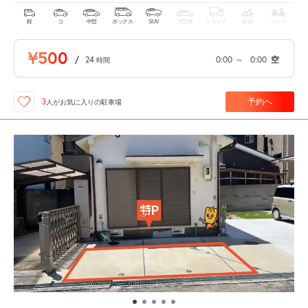
軽
コ
中型
ボックス
SUV
大型車
トラック
原付
バイク
¥500
/
24
0:00
～
0:00
空
時間
予約へ
3
人が
お気に入りの駐車場