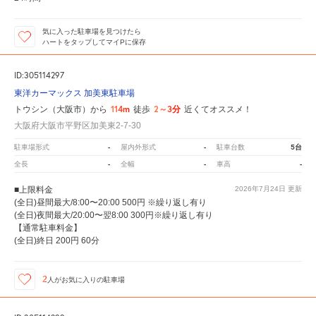
気に入った駐車場を見つけたら
ハートをタップしてマイPに保存
ID:305114297
東洋カーマックス 加美東駐車場
114m
2～3分
トウシン（大阪市）から
徒歩
近くてオススメ！
大阪府大阪市平野区加美東2-7-30
-
-
5台
駐車場形式
屋内外形式
駐車台数
-
-
-
全長
全幅
車高
■上限料金
2026年7月24日
更新
(全日)昼間最大/8:00〜20:00 500円 ※繰り返し有り
(全日)夜間最大/20:00〜翌8:00 300円※繰り返し有り
【通常駐車料金】
(全日)終日 200円 60分
2
人が
お気に入りの駐車場