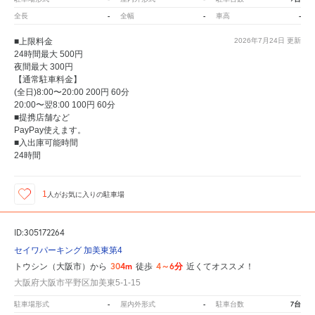
-
-
-
全長
全幅
車高
■上限料金
2026年7月24日
更新
24時間最大 500円
夜間最大 300円
【通常駐車料金】
(全日)8:00〜20:00 200円 60分
20:00〜翌8:00 100円 60分
■提携店舗など
PayPay使えます。
■入出庫可能時間
24時間
1
人が
お気に入りの駐車場
ID:305172264
セイワパーキング 加美東第4
304m
4～6分
トウシン（大阪市）から
徒歩
近くてオススメ！
大阪府大阪市平野区加美東5-1-15
-
-
7台
駐車場形式
屋内外形式
駐車台数