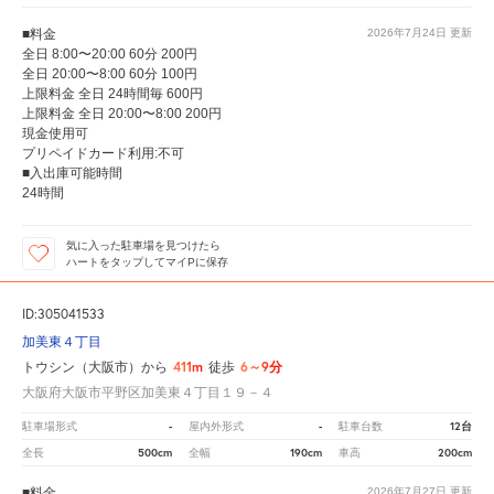
■料金
2026年7月24日
更新
全日 8:00〜20:00 60分 200円
全日 20:00〜8:00 60分 100円
上限料金 全日 24時間毎 600円
上限料金 全日 20:00〜8:00 200円
現金使用可
プリペイドカード利用:不可
■入出庫可能時間
24時間
気に入った駐車場を見つけたら
ハートをタップしてマイPに保存
ID:305041533
加美東４丁目
411m
6～9分
トウシン（大阪市）から
徒歩
大阪府大阪市平野区加美東４丁目１９－４
-
-
12台
駐車場形式
屋内外形式
駐車台数
500cm
190cm
200cm
全長
全幅
車高
■料金
2026年7月27日
更新