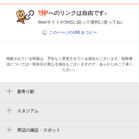
へのリンクは自由です♪
WebサイトやSNSに貼って便利に使ってね♪
このページのURLをコピー
掲載されている情報は、予告なく変更されている場合がございます。制限事
項については一部表示が異なる場合もございますので、あらかじめご了承く
ださい。
最寄り駅
新加美駅
加美駅
スタジアム
周辺にスタジアムが見つかりませんでした。
久宝寺駅
周辺の施設・スポット
弥刀駅
平野加美東郵便局