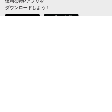
便利な特Pアプリを
ダウンロードしよう！
ここから「インストール」して、便利な特Pアプリを
公式 X
GETしよう
公式 Facebook
特P
会員・利用規約
特定商取引法について
プライバシーポリシー