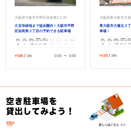
大阪府東大阪市大蓮北3
大阪府大阪市平野区加美東2-3-30
東大阪市大蓮北３丁
久宝寺緑地まで徒歩圏内！大阪市平野
車場！
区加美東２丁目の予約できる駐車場
軽
コ
中型
ボックス
SU
軽
コ
中型
ボックス
SUV
大型車
トラック
原付
バイク
¥620
/
24h
¥500
/
24h
0:00
〜
0:00