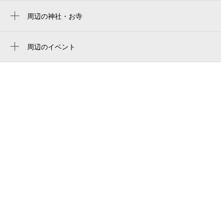
ブックイン加美
周辺の神社・お寺
周辺に神社・お寺が見つかりませんでした。
加美老人憩の家
周辺のイベント
平野・久宝寺の森 セレモニートーリン｜大
周辺にイベントが見つかりませんでした。
阪市の葬儀・葬式
加美東北
ローソン久宝寺緑地店
加美自動車教習所
加美東老人憩の家
加美神明公園（児）
加美長沢公園（児）
hair salon iwasaki 大阪加美店
加美東北公園