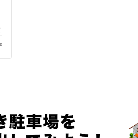
野
ク
00