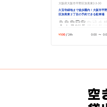
大阪府大阪市平野区加美東2-3-30
久宝寺緑地まで徒歩圏内！大阪市平
区加美東２丁目の予約できる駐車場
軽
コ
中型
ボックス
SUV
大型車
トラック
原付
バイ
¥500
/
24h
0:00
〜
0: