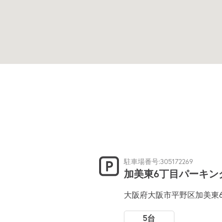
駐車場番号:305172269
加美東6丁目パーキン
大阪府大阪市平野区加美東6
5台