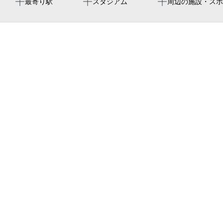
新加美駅
周辺にスタジアムが見つかりませんでした。
加美東北公園
周辺に神社・お寺が見つかりませんでした。
周辺にイベントが見つかりませんでした。
最寄り駅
スタジアム
周辺の施設・スポ
久宝寺駅
大阪市立加美東小学校
加美東
加美神明公園（児）
ブックイン加美
加美東公園（児）