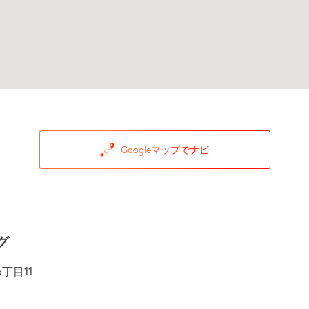
Googleマップでナビ
グ
丁目11