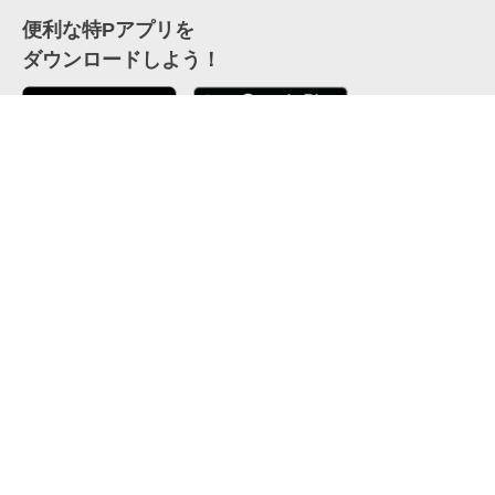
便利な特Pアプリを
ダウンロードしよう！
ここから「インストール」して、便利な特Pアプリを
公式 X
GETしよう
公式 Facebook
特P
会員・利用規約
特定商取引法について