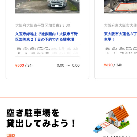
大阪府東大阪市大蓮北3
大阪府大阪市平野区加美東2-3-30
東大阪市大蓮北３丁
久宝寺緑地まで徒歩圏内！大阪市平野
車場！
区加美東２丁目の予約できる駐車場
軽
コ
中型
ボックス
SU
軽
コ
中型
ボックス
SUV
大型車
トラック
原付
バイク
¥620
/
24h
¥500
/
24h
0:00
〜
0:00