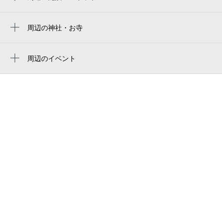
ブックイン加美
ローソン久宝寺緑地店
周辺の神社・お寺
周辺に神社・お寺が見つかりませんでした。
平野加美東郵便局
周辺のイベント
加美自動車教習所
周辺にイベントが見つかりませんでした。
平野・久宝寺の森 セレモニートーリン｜大
阪市の葬儀・葬式
久宝寺緑地 硬式野球場
kyuhoji ryokuchi baseball field
加美東老人憩の家
加美東北公園
加美老人憩の家
加美東北
久宝寺緑地