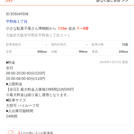
ID:305041508
平野南１丁目
333m
5～8分
小さな駄菓子屋さん博物館から
徒歩
大阪府大阪市平野区平野南１丁目２ー１
-
-
12台
駐車場形式
屋内外形式
駐車台数
500cm
190cm
200cm
全長
全幅
車高
■料金
2026年7月27日
更新
全日
08:00-20:00 60分/220円
20:00-08:00 60分/110円
■上限料金
【全日】最大料金入庫後24時間以内500円
※最大料金は繰り返し適用となります。
■駐車サイズ
大型可 ハイルーフ可
■入出庫可能時間
24時間
4
人が
お気に入りの駐車場