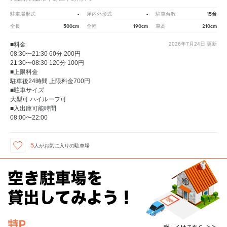
-
-
15台
駐車場形式
屋内外形式
駐車台数
500cm
190cm
210cm
全長
全幅
車高
■料金
2026年7月24日
更新
08:30〜21:30 60分 200円
21:30〜08:30 120分 100円
■上限料金
駐車後24時間 上限料金700円
■駐車サイズ
大型可 ハイルーフ可
■入出庫可能時間
08:00〜22:00
5
人が
お気に入りの駐車場