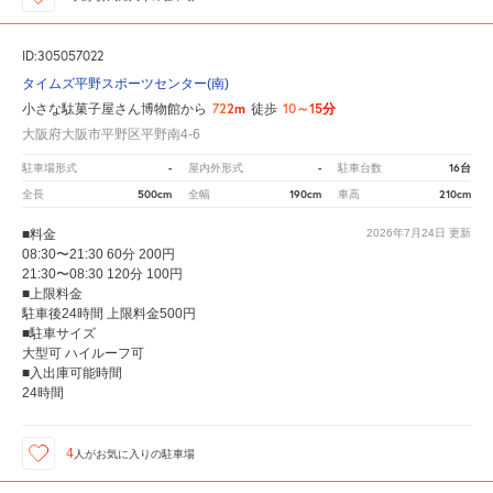
ID:305057022
タイムズ平野スポーツセンター(南)
722m
10～15分
小さな駄菓子屋さん博物館から
徒歩
大阪府大阪市平野区平野南4-6
-
-
16台
駐車場形式
屋内外形式
駐車台数
500cm
190cm
210cm
全長
全幅
車高
■料金
2026年7月24日
更新
08:30〜21:30 60分 200円
21:30〜08:30 120分 100円
■上限料金
駐車後24時間 上限料金500円
■駐車サイズ
大型可 ハイルーフ可
■入出庫可能時間
24時間
4
人が
お気に入りの駐車場