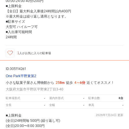
00:00-24:00 40分/200円
■上限料金
【全日】最大料金入庫後24時間以内400円
※最大料金は繰り返し適用となります。
■駐車サイズ
大型可 ハイルーフ可
■入出庫可能時間
24時間
1
人が
お気に入りの駐車場
ID:305114261
One Park平野東第2
258m
4～6分
小さな駄菓子屋さん博物館から
徒歩
近くてオススメ！
大阪府大阪市平野区平野東2丁目3-40
-
-
8台
駐車場形式
屋内外形式
駐車台数
-
-
-
全長
全幅
車高
■上限料金
2026年7月24日
更新
(全日)24時間毎 500円 (繰り返し可)
(全日)20:00〜8:00 300円