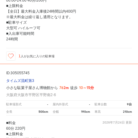
00:00-24:00 40分/200円
■上限料金
【全日】最大料金入庫後24時間以内400円
※最大料金は繰り返し適用となります。
■駐車サイズ
大型可 ハイルーフ可
■入出庫可能時間
24時間
1
人が
お気に入りの駐車場
ID:305055745
タイムズ流町第3
762m
10～15分
小さな駄菓子屋さん博物館から
徒歩
大阪府大阪市平野区平野南2-6
-
-
9台
駐車場形式
屋内外形式
駐車台数
500cm
190cm
210cm
全長
全幅
車高
■料金
2026年7月24日
更新
60分 220円
■上限料金