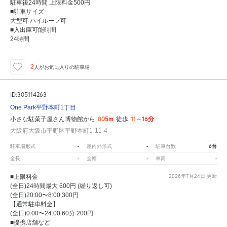
駐車後24時間 上限料金500円
■駐車サイズ
大型可 ハイルーフ可
■入出庫可能時間
24時間
2
人が
お気に入りの駐車場
ID:305114263
One Park平野本町1丁目
805m
11～16分
小さな駄菓子屋さん博物館から
徒歩
大阪府大阪市平野区平野本町1-11-4
-
-
6台
駐車場形式
屋内外形式
駐車台数
-
-
-
全長
全幅
車高
■上限料金
2026年7月24日
更新
(全日)24時間最大 600円 (繰り返し可)
(全日)20:00〜8:00 300円
【通常駐車料金】
(全日)0:00〜24:00 60分 200円
■提携店舗など