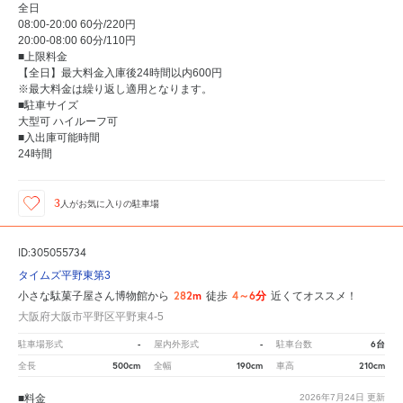
全日
08:00-20:00 60分/220円
20:00-08:00 60分/110円
■上限料金
【全日】最大料金入庫後24時間以内600円
※最大料金は繰り返し適用となります。
■駐車サイズ
大型可 ハイルーフ可
■入出庫可能時間
24時間
3
人が
お気に入りの駐車場
ID:305055734
タイムズ平野東第3
282m
4～6分
小さな駄菓子屋さん博物館から
徒歩
近くてオススメ！
大阪府大阪市平野区平野東4-5
-
-
6台
駐車場形式
屋内外形式
駐車台数
500cm
190cm
210cm
全長
全幅
車高
■料金
2026年7月24日
更新