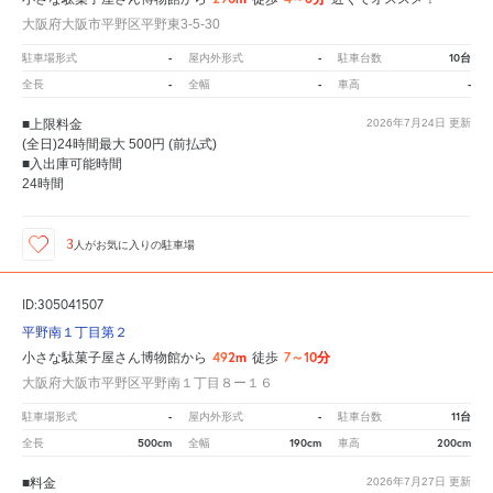
大阪府大阪市平野区平野東3-5-30
-
-
10台
駐車場形式
屋内外形式
駐車台数
-
-
-
全長
全幅
車高
■上限料金
2026年7月24日
更新
(全日)24時間最大 500円 (前払式)
■入出庫可能時間
24時間
3
人が
お気に入りの駐車場
ID:305041507
平野南１丁目第２
492m
7～10分
小さな駄菓子屋さん博物館から
徒歩
大阪府大阪市平野区平野南１丁目８ー１６
-
-
11台
駐車場形式
屋内外形式
駐車台数
500cm
190cm
200cm
全長
全幅
車高
■料金
2026年7月27日
更新