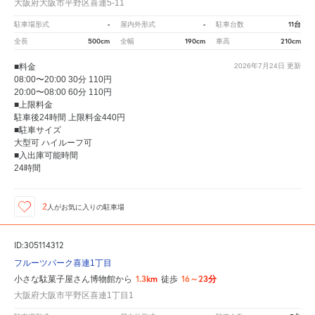
大阪府大阪市平野区喜連5-11
-
-
11台
駐車場形式
屋内外形式
駐車台数
500cm
190cm
210cm
全長
全幅
車高
■料金
2026年7月24日
更新
08:00〜20:00 30分 110円
20:00〜08:00 60分 110円
■上限料金
駐車後24時間 上限料金440円
■駐車サイズ
大型可 ハイルーフ可
■入出庫可能時間
24時間
2
人が
お気に入りの駐車場
ID:305114312
フルーツパーク喜連1丁目
1.3km
16～23分
小さな駄菓子屋さん博物館から
徒歩
大阪府大阪市平野区喜連1丁目1