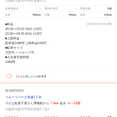
大阪府大阪市平野区喜連5-11
-
-
11台
駐車場形式
屋内外形式
駐車台数
500cm
190cm
210cm
全長
全幅
車高
■料金
2026年7月24日
更新
08:00〜20:00 30分 110円
20:00〜08:00 60分 110円
■上限料金
駐車後24時間 上限料金440円
■駐車サイズ
大型可 ハイルーフ可
■入出庫可能時間
24時間
2
人が
お気に入りの駐車場
ID:305114312
フルーツパーク喜連1丁目
1.3km
16～23分
小さな駄菓子屋さん博物館から
徒歩
大阪府大阪市平野区喜連1丁目1