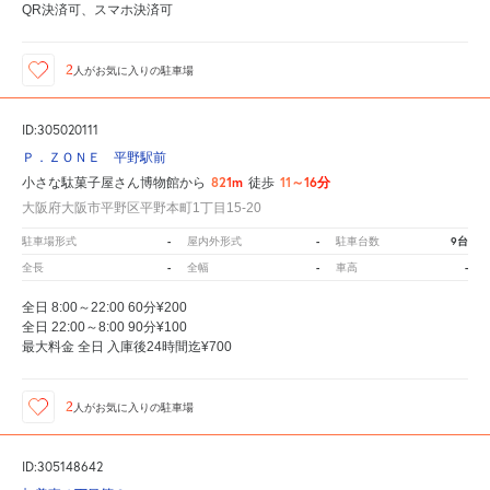
QR決済可、スマホ決済可
2
人が
お気に入りの駐車場
ID:305020111
Ｐ．ＺＯＮＥ 平野駅前
821m
11～16分
小さな駄菓子屋さん博物館から
徒歩
大阪府大阪市平野区平野本町1丁目15-20
-
-
9台
駐車場形式
屋内外形式
駐車台数
-
-
-
全長
全幅
車高
全日 8:00～22:00 60分¥200
全日 22:00～8:00 90分¥100
最大料金 全日 入庫後24時間迄¥700
2
人が
お気に入りの駐車場
ID:305148642