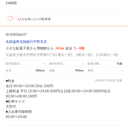
24時間
1
人が
お気に入りの駐車場
ID:305026617
名鉄協商北陸銀行平野支店
362m
5～8分
小さな駄菓子屋さん博物館から
徒歩
大阪府大阪市平野区平野東3丁目2番3(一部)、3番3(一部)、1194番1(一部)
-
-
12台
駐車場形式
屋内外形式
駐車台数
500cm
190cm
-
全長
全幅
車高
■料金
2026年7月24日
更新
全日 00:00〜24:00 20分 100円
上限料金 平日 15:00〜24:00 500円/土日祝 09:00〜24:00 500円/全日
00:00〜09:00 100円
■駐車サイズ
大型可
■入出庫可能時間
00:00〜24:00