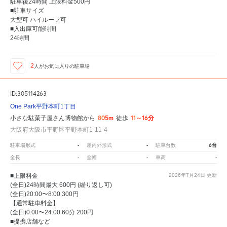
駐車後24時間 上限料金500円
■駐車サイズ
大型可 ハイルーフ可
■入出庫可能時間
24時間
2
人が
お気に入りの駐車場
ID:305114263
One Park平野本町1丁目
805m
11～16分
小さな駄菓子屋さん博物館から
徒歩
大阪府大阪市平野区平野本町1-11-4
-
-
6台
駐車場形式
屋内外形式
駐車台数
-
-
-
全長
全幅
車高
■上限料金
2026年7月24日
更新
(全日)24時間最大 600円 (繰り返し可)
(全日)20:00〜8:00 300円
【通常駐車料金】
(全日)0:00〜24:00 60分 200円
■提携店舗など