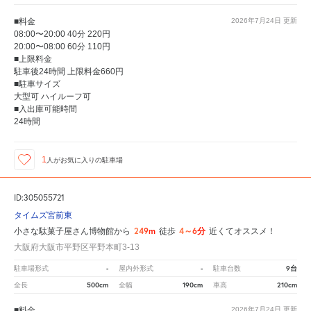
■料金
2026年7月24日
更新
08:00〜20:00 40分 220円
20:00〜08:00 60分 110円
■上限料金
駐車後24時間 上限料金660円
■駐車サイズ
大型可 ハイルーフ可
■入出庫可能時間
24時間
1
人が
お気に入りの駐車場
ID:305055721
タイムズ宮前東
249m
4～6分
小さな駄菓子屋さん博物館から
徒歩
近くてオススメ！
大阪府大阪市平野区平野本町3-13
-
-
9台
駐車場形式
屋内外形式
駐車台数
500cm
190cm
210cm
全長
全幅
車高
■料金
2026年7月24日
更新