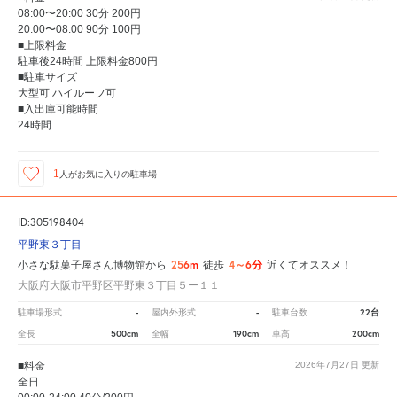
08:00〜20:00 30分 200円
20:00〜08:00 90分 100円
■上限料金
駐車後24時間 上限料金800円
■駐車サイズ
大型可 ハイルーフ可
■入出庫可能時間
24時間
1
人が
お気に入りの駐車場
ID:305198404
平野東３丁目
256m
4～6分
小さな駄菓子屋さん博物館から
徒歩
近くてオススメ！
大阪府大阪市平野区平野東３丁目５ー１１
-
-
22台
駐車場形式
屋内外形式
駐車台数
500cm
190cm
200cm
全長
全幅
車高
■料金
2026年7月27日
更新
全日