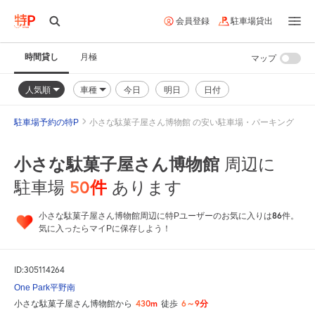
会員登録
駐車場貸出
時間貸し
月極
マップ
人気順
車種
今日
明日
日付
駐車場予約の特P
小さな駄菓子屋さん博物館 の安い駐車場・パーキング
小さな駄菓子屋さん博物館
周辺に
50
件
駐車場
あります
86
小さな駄菓子屋さん博物館周辺に特Pユーザーのお気に入りは
件。
気に入ったらマイPに保存しよう！
ID:305114264
One Park平野南
430m
6～9分
小さな駄菓子屋さん博物館から
徒歩