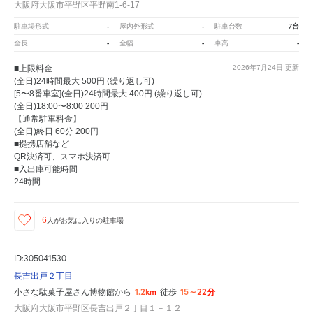
大阪府大阪市平野区平野南1-6-17
-
-
7台
駐車場形式
屋内外形式
駐車台数
-
-
-
全長
全幅
車高
■上限料金
2026年7月24日
更新
(全日)24時間最大 500円 (繰り返し可)
[5〜8番車室](全日)24時間最大 400円 (繰り返し可)
(全日)18:00〜8:00 200円
【通常駐車料金】
(全日)終日 60分 200円
■提携店舗など
QR決済可、スマホ決済可
■入出庫可能時間
24時間
6
人が
お気に入りの駐車場
ID:305041530
長吉出戸２丁目
1.2km
15～22分
小さな駄菓子屋さん博物館から
徒歩
大阪府大阪市平野区長吉出戸２丁目１－１２