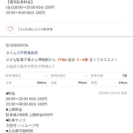
【通常駐車料金】
(全日)8:00〜20:00 60分 200円
20:00〜8:00 60分 100円
1
人が
お気に入りの駐車場
ID:305055726
タイムズ平野東政所
294m
4～6分
小さな駄菓子屋さん博物館から
徒歩
近くてオススメ！
大阪府大阪市平野区平野東2-3
-
-
7台
駐車場形式
屋内外形式
駐車台数
500cm
190cm
210cm
全長
全幅
車高
■料金
2026年7月24日
更新
08:00〜20:00 40分 200円
20:00〜08:00 60分 100円
■上限料金
駐車後24時間 上限料金500円
■駐車サイズ
大型可 ハイルーフ可
■入出庫可能時間