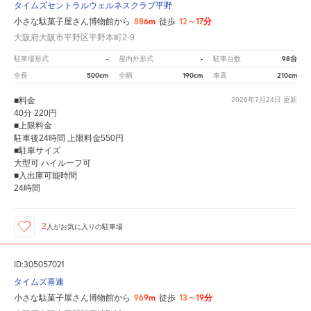
タイムズセントラルウェルネスクラブ平野
886m
12～17分
小さな駄菓子屋さん博物館から
徒歩
大阪府大阪市平野区平野本町2-9
-
-
98台
駐車場形式
屋内外形式
駐車台数
500cm
190cm
210cm
全長
全幅
車高
■料金
2026年7月24日
更新
40分 220円
■上限料金
駐車後24時間 上限料金550円
■駐車サイズ
大型可 ハイルーフ可
■入出庫可能時間
24時間
2
人が
お気に入りの駐車場
ID:305057021
タイムズ喜連
969m
13～19分
小さな駄菓子屋さん博物館から
徒歩