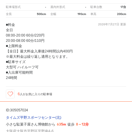
-
-
17台
駐車場形式
屋内外形式
駐車台数
500cm
190cm
200cm
全長
全幅
車高
■料金
2026年7月27日
更新
全日
08:00-20:00 60分/220円
20:00-08:00 60分/110円
■上限料金
【全日】最大料金入庫後24時間以内400円
※最大料金は繰り返し適用となります。
■駐車サイズ
大型可 ハイルーフ可
■入出庫可能時間
24時間
6
人が
お気に入りの駐車場
ID:305057024
タイムズ平野スポーツセンター(北)
635m
8～12分
小さな駄菓子屋さん博物館から
徒歩
大阪府大阪市平野区平野南4-6