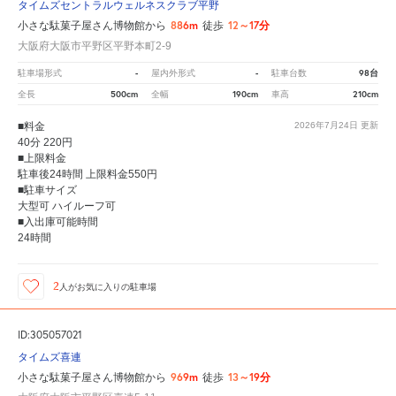
タイムズセントラルウェルネスクラブ平野
886m
12～17分
小さな駄菓子屋さん博物館から
徒歩
大阪府大阪市平野区平野本町2-9
-
-
98台
駐車場形式
屋内外形式
駐車台数
500cm
190cm
210cm
全長
全幅
車高
■料金
2026年7月24日
更新
40分 220円
■上限料金
駐車後24時間 上限料金550円
■駐車サイズ
大型可 ハイルーフ可
■入出庫可能時間
24時間
2
人が
お気に入りの駐車場
ID:305057021
タイムズ喜連
969m
13～19分
小さな駄菓子屋さん博物館から
徒歩