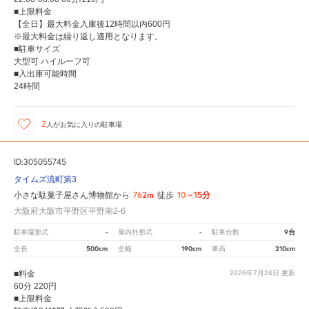
■上限料金
【全日】最大料金入庫後12時間以内600円
※最大料金は繰り返し適用となります。
■駐車サイズ
大型可 ハイルーフ可
■入出庫可能時間
24時間
2
人が
お気に入りの駐車場
ID:305055745
タイムズ流町第3
762m
10～15分
小さな駄菓子屋さん博物館から
徒歩
大阪府大阪市平野区平野南2-6
-
-
9台
駐車場形式
屋内外形式
駐車台数
500cm
190cm
210cm
全長
全幅
車高
■料金
2026年7月24日
更新
60分 220円
■上限料金