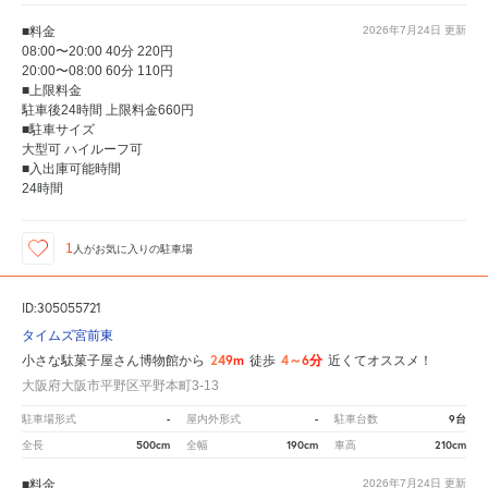
■料金
2026年7月24日
更新
08:00〜20:00 40分 220円
20:00〜08:00 60分 110円
■上限料金
駐車後24時間 上限料金660円
■駐車サイズ
大型可 ハイルーフ可
■入出庫可能時間
24時間
1
人が
お気に入りの駐車場
ID:305055721
タイムズ宮前東
249m
4～6分
小さな駄菓子屋さん博物館から
徒歩
近くてオススメ！
大阪府大阪市平野区平野本町3-13
-
-
9台
駐車場形式
屋内外形式
駐車台数
500cm
190cm
210cm
全長
全幅
車高
■料金
2026年7月24日
更新