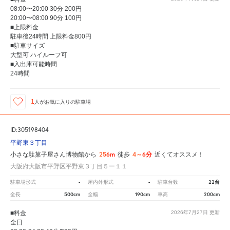
08:00〜20:00 30分 200円
20:00〜08:00 90分 100円
■上限料金
駐車後24時間 上限料金800円
■駐車サイズ
大型可 ハイルーフ可
■入出庫可能時間
24時間
1
人が
お気に入りの駐車場
ID:305198404
平野東３丁目
256m
4～6分
小さな駄菓子屋さん博物館から
徒歩
近くてオススメ！
大阪府大阪市平野区平野東３丁目５ー１１
-
-
22台
駐車場形式
屋内外形式
駐車台数
500cm
190cm
200cm
全長
全幅
車高
■料金
2026年7月27日
更新
全日