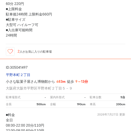
60分 220円
■上限料金
駐車後24時間 上限料金660円
■駐車サイズ
大型可 ハイルーフ可
■入出庫可能時間
24時間
2
人が
お気に入りの駐車場
ID:305041497
平野本町２丁目
683m
9～13分
小さな駄菓子屋さん博物館から
徒歩
大阪府大阪市平野区平野本町２丁目５－９
-
-
5台
駐車場形式
屋内外形式
駐車台数
500cm
190cm
200cm
全長
全幅
車高
■料金
2026年7月27日
更新
全日
08:00-22:00 20分/110円
22:00-08:00 60分/110円