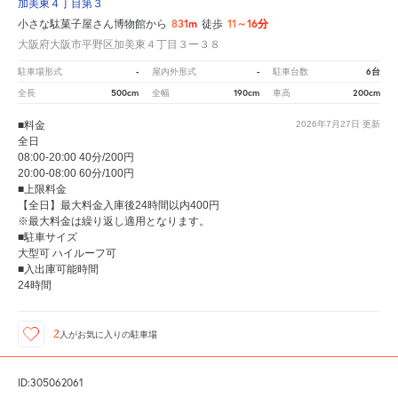
加美東４丁目第３
831m
11～16分
小さな駄菓子屋さん博物館から
徒歩
大阪府大阪市平野区加美東４丁目３ー３８
-
-
6台
駐車場形式
屋内外形式
駐車台数
500cm
190cm
200cm
全長
全幅
車高
■料金
2026年7月27日
更新
全日
08:00-20:00 40分/200円
20:00-08:00 60分/100円
■上限料金
【全日】最大料金入庫後24時間以内400円
※最大料金は繰り返し適用となります。
■駐車サイズ
大型可 ハイルーフ可
■入出庫可能時間
24時間
2
人が
お気に入りの駐車場
ID:305062061