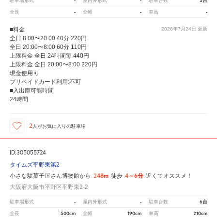
-
-
5台
駐車場形式
屋内外形式
駐車台数
-
-
-
全長
全幅
車高
■料金
2026年7月24日
更新
全日 8:00〜20:00 40分 220円
全日 20:00〜8:00 60分 110円
上限料金 全日 24時間毎 440円
上限料金 全日 20:00〜8:00 220円
現金使用可
プリペイドカード利用:不可
■入出庫可能時間
24時間
2
人が
お気に入りの駐車場
ID:305055724
タイムズ平野東第2
248m
4～6分
小さな駄菓子屋さん博物館から
徒歩
近くてオススメ！
大阪府大阪市平野区平野東2-2
-
-
6台
駐車場形式
屋内外形式
駐車台数
500cm
190cm
210cm
全長
全幅
車高