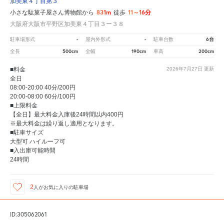
加美東４丁目第３
831m
11～16分
小さな駄菓子屋さん博物館から
徒歩
大阪府大阪市平野区加美東４丁目３ー３８
-
-
6台
駐車場形式
屋内外形式
駐車台数
500cm
190cm
200cm
全長
全幅
車高
■料金
2026年7月27日
更新
全日
08:00-20:00 40分/200円
20:00-08:00 60分/100円
■上限料金
【全日】最大料金入庫後24時間以内400円
※最大料金は繰り返し適用となります。
■駐車サイズ
大型可 ハイルーフ可
■入出庫可能時間
24時間
2
人が
お気に入りの駐車場
ID:305062061