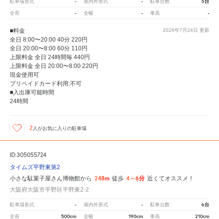
-
-
5台
駐車場形式
屋内外形式
駐車台数
-
-
-
全長
全幅
車高
■料金
2026年7月24日
更新
全日 8:00〜20:00 40分 220円
全日 20:00〜8:00 60分 110円
上限料金 全日 24時間毎 440円
上限料金 全日 20:00〜8:00 220円
現金使用可
プリペイドカード利用:不可
■入出庫可能時間
24時間
2
人が
お気に入りの駐車場
ID:305055724
タイムズ平野東第2
248m
4～6分
小さな駄菓子屋さん博物館から
徒歩
近くてオススメ！
大阪府大阪市平野区平野東2-2
-
-
6台
駐車場形式
屋内外形式
駐車台数
500cm
190cm
210cm
全長
全幅
車高