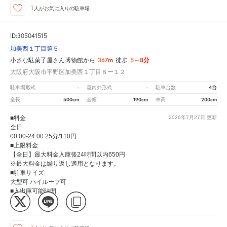
1
人が
お気に入りの駐車場
ID:305041515
加美西１丁目第５
367m
5～8分
小さな駄菓子屋さん博物館から
徒歩
大阪府大阪市平野区加美西１丁目８ー１２
-
-
4台
駐車場形式
屋内外形式
駐車台数
500cm
190cm
200cm
全長
全幅
車高
■料金
2026年7月27日
更新
全日
00:00-24:00 25分/110円
■上限料金
【全日】最大料金入庫後24時間以内650円
※最大料金は繰り返し適用となります。
■駐車サイズ
大型可 ハイルーフ可
■入出庫可能時間
24時間