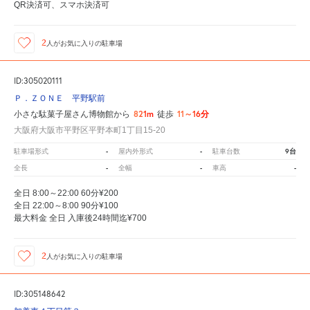
QR決済可、スマホ決済可
2
人が
お気に入りの駐車場
ID:305020111
Ｐ．ＺＯＮＥ 平野駅前
821m
11～16分
小さな駄菓子屋さん博物館から
徒歩
大阪府大阪市平野区平野本町1丁目15-20
-
-
9台
駐車場形式
屋内外形式
駐車台数
-
-
-
全長
全幅
車高
全日 8:00～22:00 60分¥200
全日 22:00～8:00 90分¥100
最大料金 全日 入庫後24時間迄¥700
2
人が
お気に入りの駐車場
ID:305148642