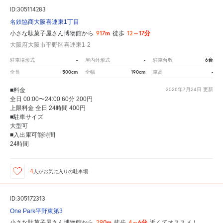
ID:305114283
名鉄協商大阪喜連東1丁目
917m
12～17分
小さな駄菓子屋さん博物館から
徒歩
大阪府大阪市平野区喜連東1-2
-
-
6台
駐車場形式
屋内外形式
駐車台数
500cm
190cm
-
全長
全幅
車高
■料金
2026年7月24日
更新
全日 00:00〜24:00 60分 200円
上限料金 全日 24時間 400円
■駐車サイズ
大型可
■入出庫可能時間
24時間
4
人が
お気に入りの駐車場
ID:305172313
One Park平野東第3
290m
4～6分
小さな駄菓子屋さん博物館から
徒歩
近くてオススメ！