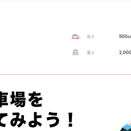
500c
長さ
2,00
重さ