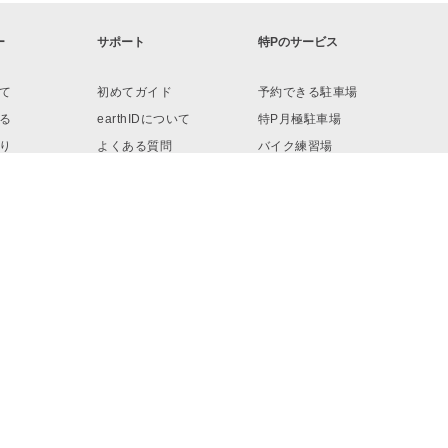
ー
サポート
特Pのサービス
て
初めてガイド
予約できる駐車場
る
earthIDについて
特P月極駐車場
り
よくある質問
バイク練習場
ロード
お問い合わせ
リンク・素材