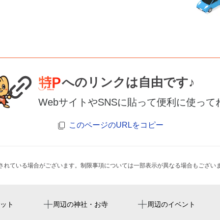
へのリンクは自由です♪
WebサイトやSNSに貼って便利に使って
このページのURLをコピー
されている場合がございます。制限事項については一部表示が異なる場合もござい
平野駅
ヨドコウ桜スタジアム
平野西ネットワーク委員会
法真寺
ット
周辺の神社・お寺
周辺のイベント
yodoko sakura stadium
平野本町通商店街
本妙寺