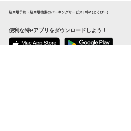
駐車場予約・駐車場検索のパーキングサービス | 特P (とくぴー)
便利な特Pアプリを
ダウンロードしよう！
公式 X
ここから「インストール」して、
便利な特PアプリをGETしよう
公式 Facebook