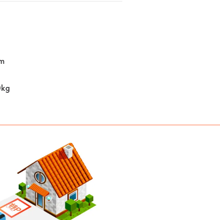
m
0kg