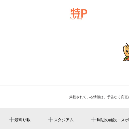
掲載されている情報は、予告なく変更
平野駅
yanmar stadium nagai
平野西会館
即法寺
周辺にイベントが見つかりませんでした。
最寄り駅
スタジアム
周辺の施設・スポ
yanmar hanasaka stadium
大阪平野本町二郵便局
観音寺