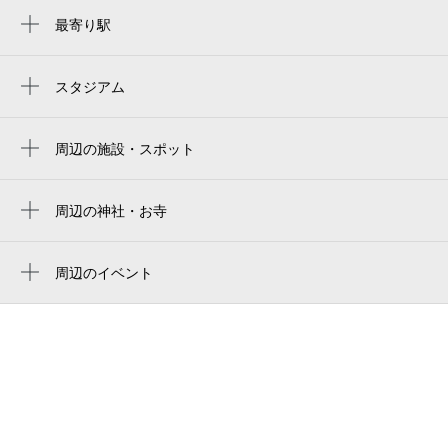
最寄り駅
平野駅
平野駅
スタジアム
yanmar stadium nagai
喜連瓜破駅
ヨドコウ桜スタジアム
周辺の施設・スポット
セントラルウェルネスクラブ平野
yanmar hanasaka stadium
大阪平野本町二郵便局
周辺の神社・お寺
yodoko sakura stadium
法真寺
トヨタレンタカー地下鉄平野駅前店
周辺のイベント
平野西センター
周辺にイベントが見つかりませんでした。
リアン
古川皮膚科・形成外科
焼肉居酒屋zero（ゼロ）
ラミナムジャパン株式会社