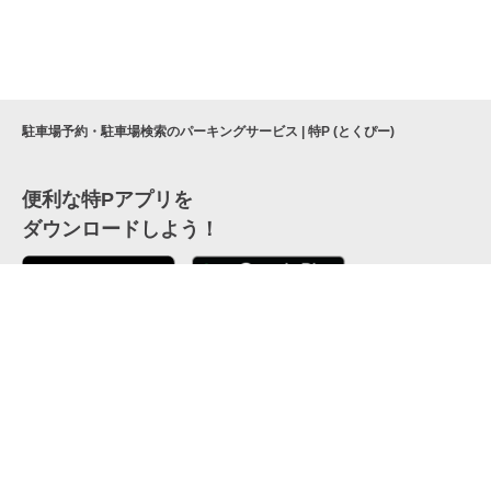
駐車場予約・駐車場検索のパーキングサービス | 特P (とくぴー)
便利な特Pアプリを
ダウンロードしよう！
ここから「インストール」して、便利な特Pアプリを
公式 X
GETしよう