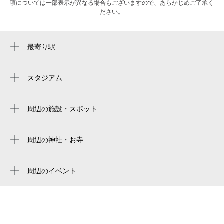
項については一部表示が異なる場合もございますので、あらかじめご了承く
ださい。
最寄り駅
平野駅
加美駅
スタジアム
周辺にスタジアムが見つかりませんでした。
新加美駅
周辺の施設・スポット
平野駅
平野本町郵便局
喜連瓜破駅
大阪市消防局平野消防署
周辺の神社・お寺
出戸駅
桜井寺
大阪市立平野区民ホール
赤留比売命神社（三十歩神社）
周辺のイベント
平野区民ホール
周辺にイベントが見つかりませんでした。
願正寺
平野野堂
赤留比賣命神社（三十歩社）