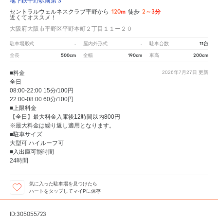
地下鉄平野駅前第３
120m
2～3分
セントラルウェルネスクラブ平野から
徒歩
近くてオススメ！
大阪府大阪市平野区平野本町２丁目１１ー２０
-
-
11台
駐車場形式
屋内外形式
駐車台数
500cm
190cm
200cm
全長
全幅
車高
■料金
2026年7月27日
更新
全日
08:00-22:00 15分/100円
22:00-08:00 60分/100円
■上限料金
【全日】最大料金入庫後12時間以内800円
※最大料金は繰り返し適用となります。
■駐車サイズ
大型可 ハイルーフ可
■入出庫可能時間
24時間
気に入った駐車場を見つけたら
ハートをタップしてマイPに保存
ID:305055723