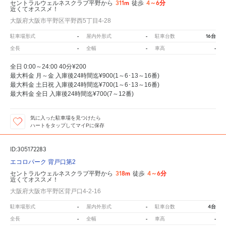
311m
4～6分
セントラルウェルネスクラブ平野から
徒歩
近くてオススメ！
大阪府大阪市平野区平野西5丁目4-28
-
-
16台
駐車場形式
屋内外形式
駐車台数
-
-
-
全長
全幅
車高
全日 0:00～24:00 40分¥200
最大料金 月～金 入庫後24時間迄¥900(1～6･13～16番)
最大料金 土日祝 入庫後24時間迄¥700(1～6･13～16番)
最大料金 全日 入庫後24時間迄¥700(7～12番)
気に入った駐車場を見つけたら
ハートをタップしてマイPに保存
ID:305172283
エコロパーク 背戸口第2
318m
4～6分
セントラルウェルネスクラブ平野から
徒歩
近くてオススメ！
大阪府大阪市平野区背戸口4-2-16
-
-
4台
駐車場形式
屋内外形式
駐車台数
-
-
-
全長
全幅
車高