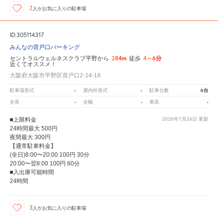
2
人が
お気に入りの駐車場
ID:305114317
みんなの背戸口パーキング
284m
4～6分
セントラルウェルネスクラブ平野から
徒歩
近くてオススメ！
大阪府大阪市平野区背戸口2-14-16
-
-
6台
駐車場形式
屋内外形式
駐車台数
-
-
-
全長
全幅
車高
■上限料金
2026年7月24日
更新
24時間最大 500円
夜間最大 300円
【通常駐車料金】
(全日)8:00〜20:00 100円 30分
20:00〜翌8:00 100円 60分
■入出庫可能時間
24時間
3
人が
お気に入りの駐車場