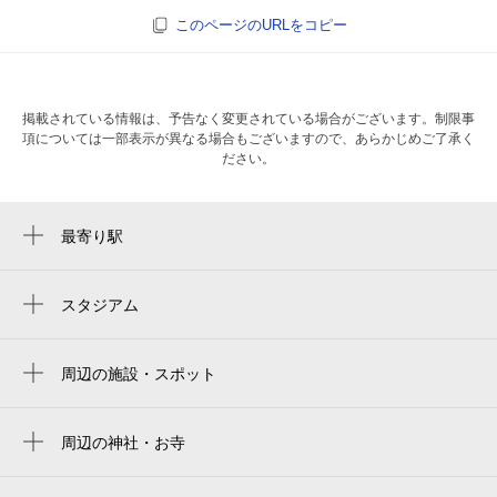
このページのURLをコピー
掲載されている情報は、予告なく変更されている場合がございます。制限事
項については一部表示が異なる場合もございますので、あらかじめご了承く
ださい。
最寄り駅
平野駅
平野駅
スタジアム
yanmar stadium nagai
駒川中野駅
ヨドコウ桜スタジアム
周辺の施設・スポット
針中野駅
背戸口
yanmar hanasaka stadium
平野西センター
周辺の神社・お寺
yodoko sakura stadium
南徳寺
ラミナムジャパン株式会社