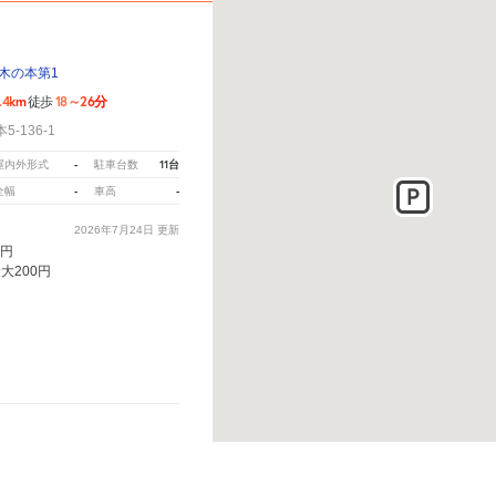
木の本第1
1.4km
18～26分
徒歩
-136-1
-
11台
屋内外形式
駐車台数
-
-
全幅
車高
2026年7月24日
更新
0円
最大200円
こちら
から教えてください。
※ご注意ください - 徒歩時間は地形の状況や迂回路を反映できていな