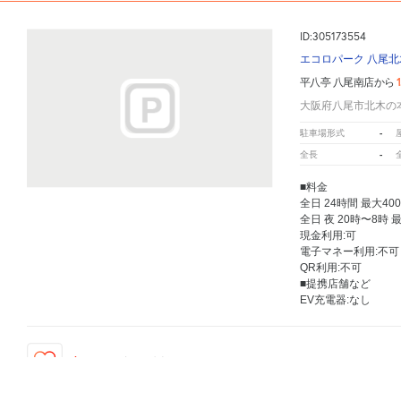
ID:305173554
エコロパーク 八尾北
平八亭 八尾南店から
大阪府八尾市北木の本5
-
駐車場形式
-
全長
■料金
全日 24時間 最大40
全日 夜 20時〜8時 
現金利用:可
電子マネー利用:不可
QR利用:不可
■提携店舗など
EV充電器:なし
4
人が
お気に入りの駐車場
平八亭 八尾南店
周辺のお気に入り保存が多い
駐車場
マップです。他の駐車場がありましたら、