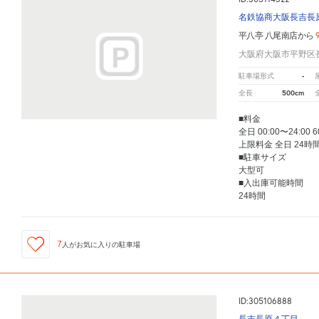
名鉄協商大阪長吉長
平八亭 八尾南店から
大阪府大阪市平野区長
-
駐車場形式
500cm
全長
■料金
全日 00:00〜24:00 
上限料金 全日 24時間
■駐車サイズ
大型可
■入出庫可能時間
24時間
7
人が
お気に入りの駐車場
ID:305106888