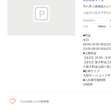
長吉長原４丁目
平八亭 八尾南店から
大阪府大阪市平野区
-
駐車場形式
500cm
全長
■料金
全日
08:00-20:00 40分/2
20:00-08:00 40分/2
■上限料金
【全日】20:00～8:
【全日】最大料金入庫
※最大料金は繰り返
■駐車サイズ
大型可 ハイルーフ可
■入出庫可能時間
24時間
7
人が
お気に入りの駐車場