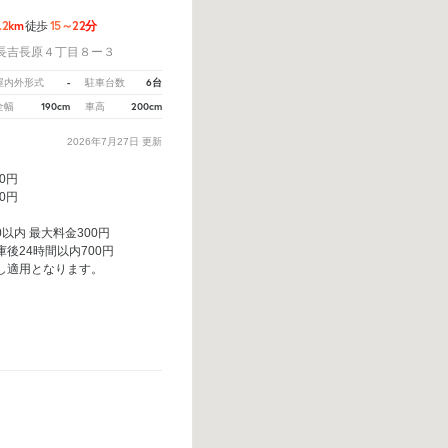
1.2km
15～22分
徒歩
長吉長原４丁目８ー３
-
6台
屋内外形式
駐車台数
190cm
200cm
全幅
車高
2026年7月27日
更新
20円
20円
00以内 最大料金300円
後24時間以内700円
し適用となります。