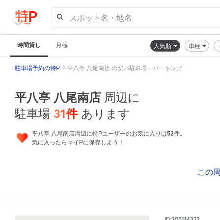
スポット名・地名
時間貸し
月極
人気順
車種
駐車場予約の特P
平八亭 八尾南店 の安い駐車場・パーキング
平八亭 八尾南店
周辺に
31
件
駐車場
あります
52
平八亭 八尾南店周辺に特Pユーザーのお気に入りは
件。
気に入ったらマイPに保存しよう！
この
ID:305114322