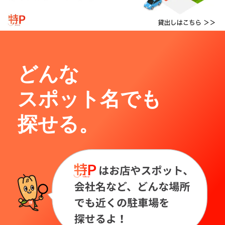
どんな
スポット名でも
探せる。