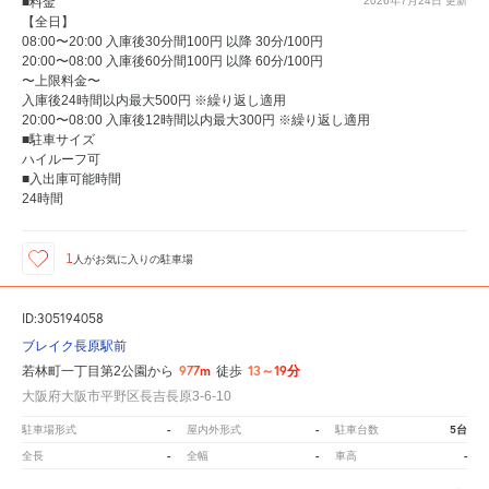
■料金
2026年7月24日
更新
【全日】
08:00〜20:00 入庫後30分間100円 以降 30分/100円
20:00〜08:00 入庫後60分間100円 以降 60分/100円
〜上限料金〜
入庫後24時間以内最大500円 ※繰り返し適用
20:00〜08:00 入庫後12時間以内最大300円 ※繰り返し適用
■駐車サイズ
ハイルーフ可
■入出庫可能時間
24時間
1
人が
お気に入りの駐車場
ID:305194058
ブレイク長原駅前
977m
13～19分
若林町一丁目第2公園から
徒歩
大阪府大阪市平野区長吉長原3-6-10
-
-
5台
駐車場形式
屋内外形式
駐車台数
-
-
-
全長
全幅
車高