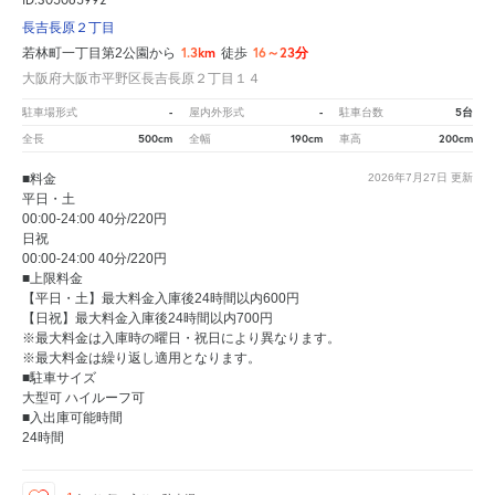
長吉長原２丁目
1.3km
16～23分
若林町一丁目第2公園から
徒歩
大阪府大阪市平野区長吉長原２丁目１４
-
-
5台
駐車場形式
屋内外形式
駐車台数
500cm
190cm
200cm
全長
全幅
車高
■料金
2026年7月27日
更新
平日・土
00:00-24:00 40分/220円
日祝
00:00-24:00 40分/220円
■上限料金
【平日・土】最大料金入庫後24時間以内600円
【日祝】最大料金入庫後24時間以内700円
※最大料金は入庫時の曜日・祝日により異なります。
※最大料金は繰り返し適用となります。
■駐車サイズ
大型可 ハイルーフ可
■入出庫可能時間
24時間