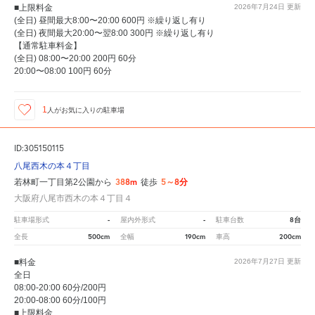
■上限料金
2026年7月24日
更新
(全日) 昼間最大8:00〜20:00 600円 ※繰り返し有り
(全日) 夜間最大20:00〜翌8:00 300円 ※繰り返し有り
【通常駐車料金】
(全日) 08:00〜20:00 200円 60分
20:00〜08:00 100円 60分
1
人が
お気に入りの駐車場
ID:305150115
八尾西木の本４丁目
388m
5～8分
若林町一丁目第2公園から
徒歩
大阪府八尾市西木の本４丁目４
-
-
8台
駐車場形式
屋内外形式
駐車台数
500cm
190cm
200cm
全長
全幅
車高
■料金
2026年7月27日
更新
全日
08:00-20:00 60分/200円
20:00-08:00 60分/100円
■上限料金