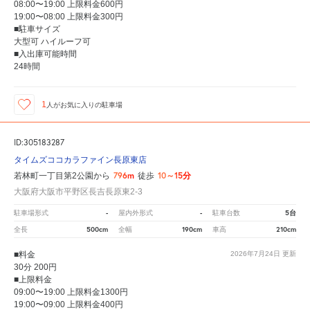
08:00〜19:00 上限料金600円
19:00〜08:00 上限料金300円
■駐車サイズ
大型可 ハイルーフ可
■入出庫可能時間
24時間
1
人が
お気に入りの駐車場
ID:305183287
タイムズココカラファイン長原東店
796m
10～15分
若林町一丁目第2公園から
徒歩
大阪府大阪市平野区長吉長原東2-3
-
-
5台
駐車場形式
屋内外形式
駐車台数
500cm
190cm
210cm
全長
全幅
車高
■料金
2026年7月24日
更新
30分 200円
■上限料金
09:00〜19:00 上限料金1300円
19:00〜09:00 上限料金400円