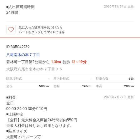
■入出庫可能時間
2026年7月24日
更新
24時間
気に入った駐車場を見つけたら
ハートをタップしてマイPに保存
ID:305042239
八尾南木の本７丁目
1.0km
13～19分
若林町一丁目第2公園から
徒歩
大阪府八尾市南木の本７丁目９５
-
-
6台
駐車場形式
屋内外形式
駐車台数
500cm
190cm
200cm
全長
全幅
車高
■料金
2026年7月27日
更新
全日
00:00-24:00 30分/110円
■上限料金
【全日】最大料金入庫後24時間以内550円
※最大料金は繰り返し適用となります。
■駐車サイズ
大型可 ハイルーフ可