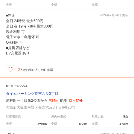
-
-
-
全長
全幅
車高
■料金
2026年7月24日
更新
全日 24時間 最大600円
全日 夜 19時〜8時 最大300円
現金利用:可
電子マネー利用:不可
QR利用:可
■提携店舗など
EV充電器:あり
2
人が
お気に入りの駐車場
ID:305172294
タイムパーキング長吉六反3丁目
924m
12～17分
若林町一丁目第2公園から
徒歩
大阪府大阪市平野区長吉六反3丁目6番20号
-
-
5台
駐車場形式
屋内外形式
駐車台数
490cm
190cm
210cm
全長
全幅
車高