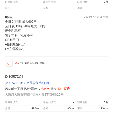
-
-
7台
駐車場形式
屋内外形式
駐車台数
-
-
-
全長
全幅
車高
■料金
2026年7月24日
更新
全日 24時間 最大600円
全日 夜 19時〜8時 最大300円
現金利用:可
電子マネー利用:不可
QR利用:可
■提携店舗など
EV充電器:あり
2
人が
お気に入りの駐車場
ID:305172294
タイムパーキング長吉六反3丁目
924m
12～17分
若林町一丁目第2公園から
徒歩
大阪府大阪市平野区長吉六反3丁目6番20号
-
-
5台
駐車場形式
屋内外形式
駐車台数
490cm
190cm
210cm
全長
全幅
車高