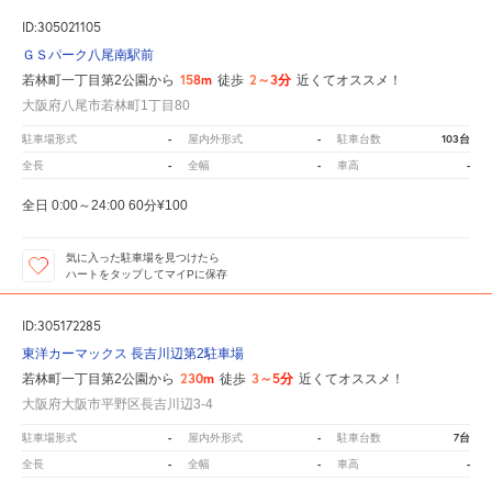
ID:305021105
ＧＳパーク八尾南駅前
158m
2～3分
若林町一丁目第2公園から
徒歩
近くてオススメ！
大阪府八尾市若林町1丁目80
-
-
103台
駐車場形式
屋内外形式
駐車台数
-
-
-
全長
全幅
車高
全日 0:00～24:00 60分¥100
気に入った駐車場を見つけたら
ハートをタップしてマイPに保存
ID:305172285
東洋カーマックス 長吉川辺第2駐車場
230m
3～5分
若林町一丁目第2公園から
徒歩
近くてオススメ！
大阪府大阪市平野区長吉川辺3-4
-
-
7台
駐車場形式
屋内外形式
駐車台数
-
-
-
全長
全幅
車高