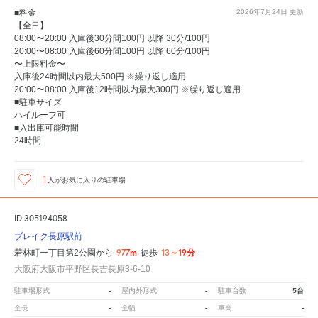
■料金
2026年7月24日
更新
【全日】
08:00〜20:00 入庫後30分間100円 以降 30分/100円
20:00〜08:00 入庫後60分間100円 以降 60分/100円
〜上限料金〜
入庫後24時間以内最大500円 ※繰り返し適用
20:00〜08:00 入庫後12時間以内最大300円 ※繰り返し適用
■駐車サイズ
ハイルーフ可
■入出庫可能時間
24時間
1
人が
お気に入りの駐車場
ID:305194058
ブレイク長原駅前
977m
13～19分
若林町一丁目第2公園から
徒歩
大阪府大阪市平野区長吉長原3-6-10
-
-
5台
駐車場形式
屋内外形式
駐車台数
-
-
-
全長
全幅
車高