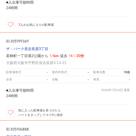
■入出庫可能時間
24時間
3
人が
お気に入りの駐車場
ID:305199369
ザ・パーク長吉長原3丁目
1.1km
14～20分
若林町一丁目第2公園から
徒歩
大阪府大阪市平野区長吉長原3-13-21
-
-
13台
駐車場形式
屋内外形式
駐車台数
-
-
-
全長
全幅
車高
■入出庫可能時間
2026年7月24日
更新
24時間
気に入った駐車場を見つけたら
ハートをタップしてマイPに保存
ID:305106888