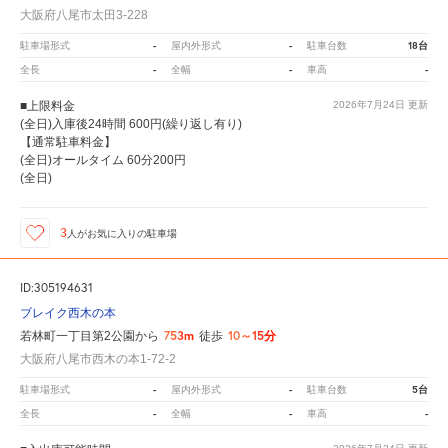
大阪府八尾市太田3-228
-
-
18台
駐車場形式
屋内外形式
駐車台数
-
-
-
全長
全幅
車高
■上限料金
2026年7月24日
更新
(全日)入庫後24時間 600円(繰り返し有り)
【通常駐車料金】
(全日)オールタイム 60分200円
(全日)
3
人が
お気に入りの駐車場
ID:305194631
ブレイク西木の本
753m
10～15分
若林町一丁目第2公園から
徒歩
大阪府八尾市西木の本1-72-2
-
-
5台
駐車場形式
屋内外形式
駐車台数
-
-
-
全長
全幅
車高