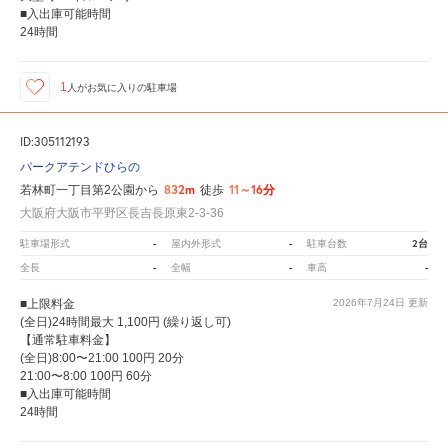
■入出庫可能時間
24時間
1
人が
お気に入りの駐車場
ID:305112193
パークアテンドひらの
832m
11～16分
若林町一丁目第2公園から
徒歩
大阪府大阪市平野区長吉長原東2-3-36
-
-
2台
駐車場形式
屋内外形式
駐車台数
-
-
-
全長
全幅
車高
■上限料金
2026年7月24日
更新
(全日)24時間最大 1,100円 (繰り返し可)
【通常駐車料金】
(全日)8:00〜21:00 100円 20分
21:00〜8:00 100円 60分
■入出庫可能時間
24時間