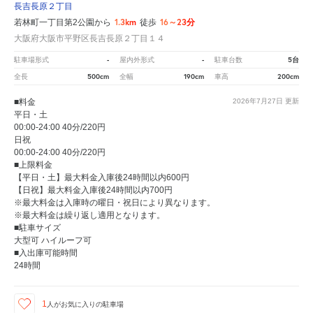
長吉長原２丁目
1.3km
16～23分
若林町一丁目第2公園から
徒歩
大阪府大阪市平野区長吉長原２丁目１４
-
-
5台
駐車場形式
屋内外形式
駐車台数
500cm
190cm
200cm
全長
全幅
車高
■料金
2026年7月27日
更新
平日・土
00:00-24:00 40分/220円
日祝
00:00-24:00 40分/220円
■上限料金
【平日・土】最大料金入庫後24時間以内600円
【日祝】最大料金入庫後24時間以内700円
※最大料金は入庫時の曜日・祝日により異なります。
※最大料金は繰り返し適用となります。
■駐車サイズ
大型可 ハイルーフ可
■入出庫可能時間
24時間
1
人が
お気に入りの駐車場