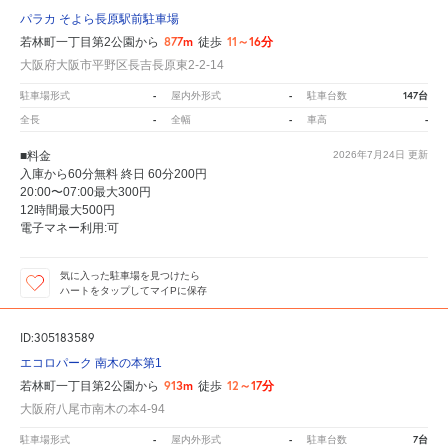
パラカ そよら長原駅前駐車場
877m
11～16分
若林町一丁目第2公園から
徒歩
大阪府大阪市平野区長吉長原東2-2-14
-
-
147台
駐車場形式
屋内外形式
駐車台数
-
-
-
全長
全幅
車高
■料金
2026年7月24日
更新
入庫から60分無料 終日 60分200円
20:00〜07:00最大300円
12時間最大500円
電子マネー利用:可
気に入った駐車場を見つけたら
ハートをタップしてマイPに保存
ID:305183589
エコロパーク 南木の本第1
913m
12～17分
若林町一丁目第2公園から
徒歩
大阪府八尾市南木の本4-94
-
-
7台
駐車場形式
屋内外形式
駐車台数