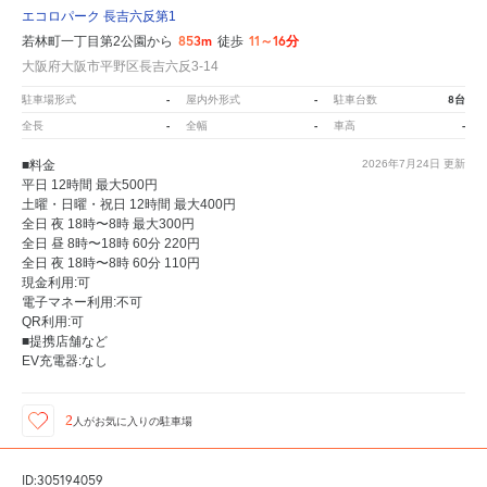
エコロパーク 長吉六反第1
853m
11～16分
若林町一丁目第2公園から
徒歩
大阪府大阪市平野区長吉六反3-14
-
-
8台
駐車場形式
屋内外形式
駐車台数
-
-
-
全長
全幅
車高
■料金
2026年7月24日
更新
平日 12時間 最大500円
土曜・日曜・祝日 12時間 最大400円
全日 夜 18時〜8時 最大300円
全日 昼 8時〜18時 60分 220円
全日 夜 18時〜8時 60分 110円
現金利用:可
電子マネー利用:不可
QR利用:可
■提携店舗など
EV充電器:なし
2
人が
お気に入りの駐車場
ID:305194059