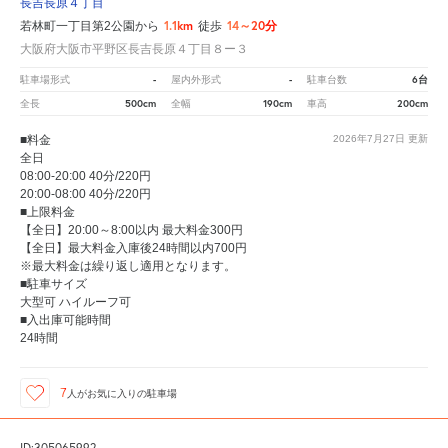
長吉長原４丁目
1.1km
14～20分
若林町一丁目第2公園から
徒歩
大阪府大阪市平野区長吉長原４丁目８ー３
-
-
6台
駐車場形式
屋内外形式
駐車台数
500cm
190cm
200cm
全長
全幅
車高
■料金
2026年7月27日
更新
全日
08:00-20:00 40分/220円
20:00-08:00 40分/220円
■上限料金
【全日】20:00～8:00以内 最大料金300円
【全日】最大料金入庫後24時間以内700円
※最大料金は繰り返し適用となります。
■駐車サイズ
大型可 ハイルーフ可
■入出庫可能時間
24時間
7
人が
お気に入りの駐車場
ID:305065992