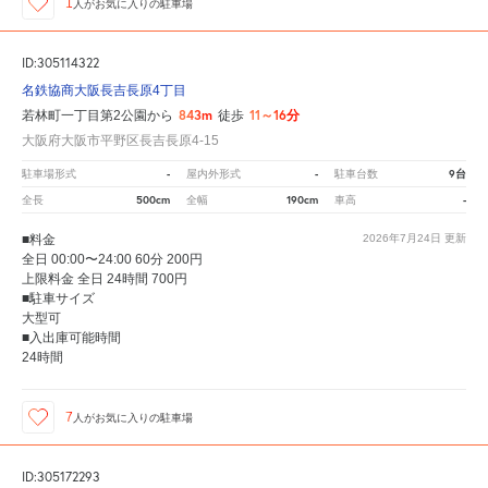
1
人が
お気に入りの駐車場
ID:305114322
名鉄協商大阪長吉長原4丁目
843m
11～16分
若林町一丁目第2公園から
徒歩
大阪府大阪市平野区長吉長原4-15
-
-
9台
駐車場形式
屋内外形式
駐車台数
500cm
190cm
-
全長
全幅
車高
■料金
2026年7月24日
更新
全日 00:00〜24:00 60分 200円
上限料金 全日 24時間 700円
■駐車サイズ
大型可
■入出庫可能時間
24時間
7
人が
お気に入りの駐車場
ID:305172293