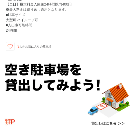
【全日】最大料金入庫後24時間以内400円
※最大料金は繰り返し適用となります。
■駐車サイズ
大型可 ハイルーフ可
■入出庫可能時間
24時間
3
人が
お気に入りの駐車場