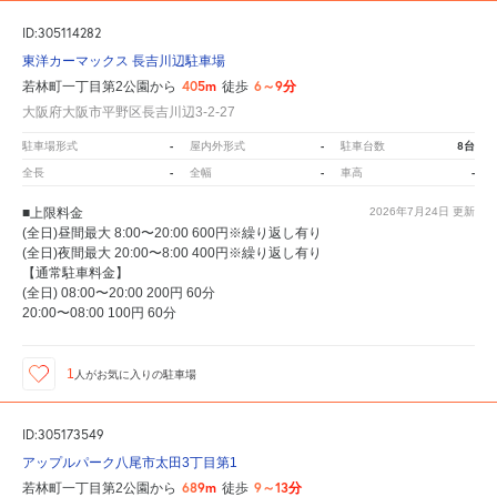
ID:305114282
東洋カーマックス 長吉川辺駐車場
405m
6～9分
若林町一丁目第2公園から
徒歩
大阪府大阪市平野区長吉川辺3-2-27
-
-
8台
駐車場形式
屋内外形式
駐車台数
-
-
-
全長
全幅
車高
■上限料金
2026年7月24日
更新
(全日)昼間最大 8:00〜20:00 600円※繰り返し有り
(全日)夜間最大 20:00〜8:00 400円※繰り返し有り
【通常駐車料金】
(全日) 08:00〜20:00 200円 60分
20:00〜08:00 100円 60分
1
人が
お気に入りの駐車場
ID:305173549
アップルパーク八尾市太田3丁目第1
689m
9～13分
若林町一丁目第2公園から
徒歩