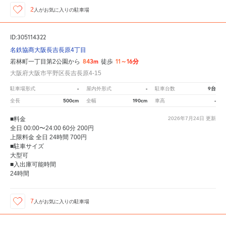
2
人が
お気に入りの駐車場
ID:305114322
名鉄協商大阪長吉長原4丁目
843m
11～16分
若林町一丁目第2公園から
徒歩
大阪府大阪市平野区長吉長原4-15
-
-
9台
駐車場形式
屋内外形式
駐車台数
500cm
190cm
-
全長
全幅
車高
■料金
2026年7月24日
更新
全日 00:00〜24:00 60分 200円
上限料金 全日 24時間 700円
■駐車サイズ
大型可
■入出庫可能時間
24時間
7
人が
お気に入りの駐車場