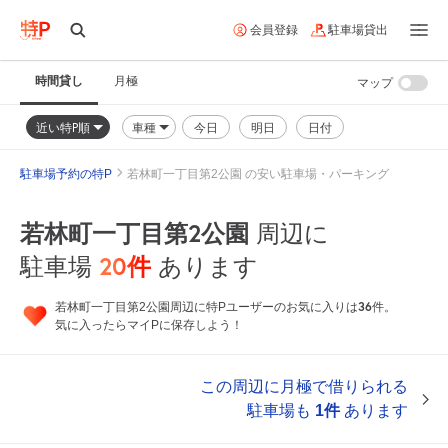
会員登録
駐車場貸出
時間貸し
月極
マップ
近い特P順
車種
今日
明日
日付
駐車場予約の特P
若林町一丁目第2公園 の安い駐車場・パーキング
若林町一丁目第2公園
周辺に
20
件
駐車場
あります
36
若林町一丁目第2公園周辺に特Pユーザーのお気に入りは
件。
気に入ったらマイPに保存しよう！
この周辺に月極で借りられる
駐車場も
1件
あります