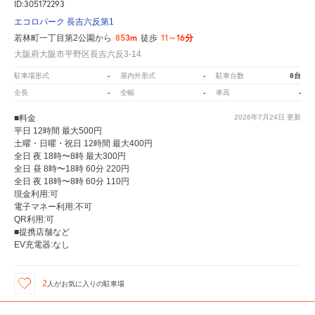
ID:305172293
エコロパーク 長吉六反第1
853m
11～16分
若林町一丁目第2公園から
徒歩
大阪府大阪市平野区長吉六反3-14
-
-
8台
駐車場形式
屋内外形式
駐車台数
-
-
-
全長
全幅
車高
■料金
2026年7月24日
更新
平日 12時間 最大500円
土曜・日曜・祝日 12時間 最大400円
全日 夜 18時〜8時 最大300円
全日 昼 8時〜18時 60分 220円
全日 夜 18時〜8時 60分 110円
現金利用:可
電子マネー利用:不可
QR利用:可
■提携店舗など
EV充電器:なし
2
人が
お気に入りの駐車場