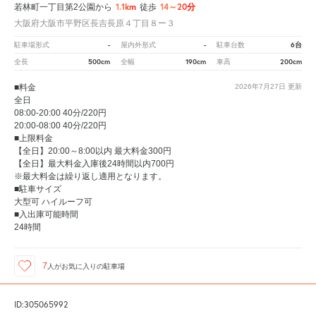
1.1km
14～20分
若林町一丁目第2公園から
徒歩
大阪府大阪市平野区長吉長原４丁目８ー３
-
-
6台
駐車場形式
屋内外形式
駐車台数
500cm
190cm
200cm
全長
全幅
車高
■料金
2026年7月27日
更新
全日
08:00-20:00 40分/220円
20:00-08:00 40分/220円
■上限料金
【全日】20:00～8:00以内 最大料金300円
【全日】最大料金入庫後24時間以内700円
※最大料金は繰り返し適用となります。
■駐車サイズ
大型可 ハイルーフ可
■入出庫可能時間
24時間
7
人が
お気に入りの駐車場
ID:305065992