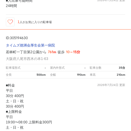
■入出庫可能時間
2026年7月24日
更新
24時間
1
人が
お気に入りの駐車場
ID:305194630
タイムズ徳洲会厚生会第一病院
761m
10～15分
若林町一丁目第2公園から
徒歩
大阪府八尾市西木の本1-63
-
-
35台
駐車場形式
屋内外形式
駐車台数
500cm
190cm
210cm
全長
全幅
車高
■料金
2026年7月24日
更新
平日
30分 400円
土・日・祝
30分 400円
■上限料金
平日
19:00〜08:00 上限料金300円
土・日・祝