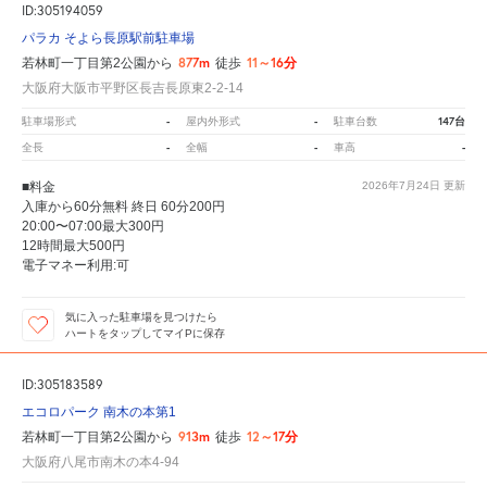
ID:305194059
パラカ そよら長原駅前駐車場
877m
11～16分
若林町一丁目第2公園から
徒歩
大阪府大阪市平野区長吉長原東2-2-14
-
-
147台
駐車場形式
屋内外形式
駐車台数
-
-
-
全長
全幅
車高
■料金
2026年7月24日
更新
入庫から60分無料 終日 60分200円
20:00〜07:00最大300円
12時間最大500円
電子マネー利用:可
気に入った駐車場を見つけたら
ハートをタップしてマイPに保存
ID:305183589
エコロパーク 南木の本第1
913m
12～17分
若林町一丁目第2公園から
徒歩
大阪府八尾市南木の本4-94