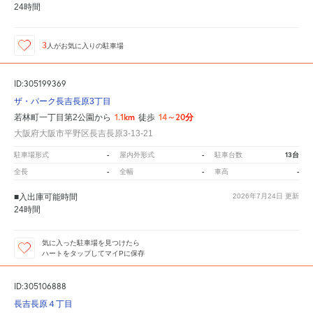
24時間
3
人が
お気に入りの駐車場
ID:305199369
ザ・パーク長吉長原3丁目
1.1km
14～20分
若林町一丁目第2公園から
徒歩
大阪府大阪市平野区長吉長原3-13-21
-
-
13台
駐車場形式
屋内外形式
駐車台数
-
-
-
全長
全幅
車高
■入出庫可能時間
2026年7月24日
更新
24時間
気に入った駐車場を見つけたら
ハートをタップしてマイPに保存
ID:305106888
長吉長原４丁目