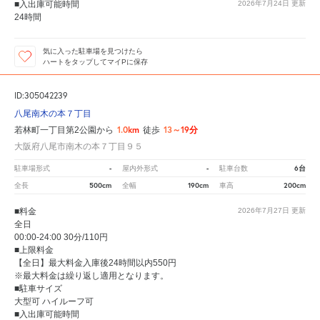
■入出庫可能時間
2026年7月24日
更新
24時間
気に入った駐車場を見つけたら
ハートをタップしてマイPに保存
ID:305042239
八尾南木の本７丁目
1.0km
13～19分
若林町一丁目第2公園から
徒歩
大阪府八尾市南木の本７丁目９５
-
-
6台
駐車場形式
屋内外形式
駐車台数
500cm
190cm
200cm
全長
全幅
車高
■料金
2026年7月27日
更新
全日
00:00-24:00 30分/110円
■上限料金
【全日】最大料金入庫後24時間以内550円
※最大料金は繰り返し適用となります。
■駐車サイズ
大型可 ハイルーフ可
■入出庫可能時間