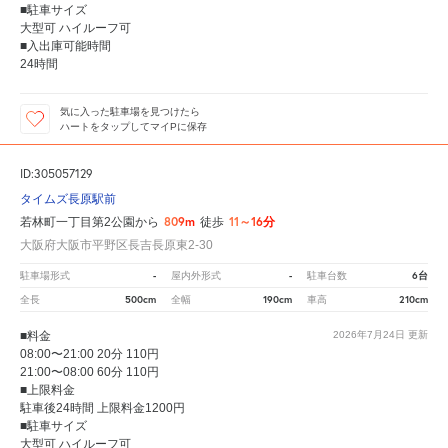
■駐車サイズ
大型可 ハイルーフ可
■入出庫可能時間
24時間
気に入った駐車場を見つけたら
ハートをタップしてマイPに保存
ID:305057129
タイムズ長原駅前
809m
11～16分
若林町一丁目第2公園から
徒歩
大阪府大阪市平野区長吉長原東2-30
-
-
6台
駐車場形式
屋内外形式
駐車台数
500cm
190cm
210cm
全長
全幅
車高
■料金
2026年7月24日
更新
08:00〜21:00 20分 110円
21:00〜08:00 60分 110円
■上限料金
駐車後24時間 上限料金1200円
■駐車サイズ
大型可 ハイルーフ可