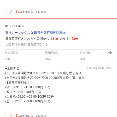
1
人が
お気に入りの駐車場
ID:305113402
東洋カーマックス 池田泉州銀行初芝駐車場
621m
8～12分
日置荘西町きぶねぎく公園から
徒歩
大阪府堺市東区日置荘西2-4-1
-
-
7台
駐車場形式
屋内外形式
駐車台数
-
-
-
全長
全幅
車高
■上限料金
2026年7月24日
更新
(土日祝) 昼間最大09:00〜22:00 700円 ※繰り返し有り
(土日祝) 夜間最大22:00〜翌09:00 200円 ※繰り返し有り
【通常駐車料金】
(平日) 09:00〜15:00 300円 30分
15:00〜22:00 100円 30分
(土日祝) 09:00〜22:00 100円 30分
(全日) 22:00〜09:00 100円 60分
1
人が
お気に入りの駐車場