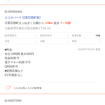
ID:305183442
エコロパーク 日置荘西町第2
648m
9～13分
日置荘西町きぶねぎく公園から
徒歩
大阪府堺市東区日置荘西町1丁50-18
-
-
14台
駐車場形式
屋内外形式
駐車台数
-
-
-
全長
全幅
車高
■料金
2026年7月24日
更新
全日 24時間 最大400円
現金利用:可
電子マネー利用:不可
QR利用:可
■提携店舗など
EV充電器:なし
1
人が
お気に入りの駐車場
ID:305172783