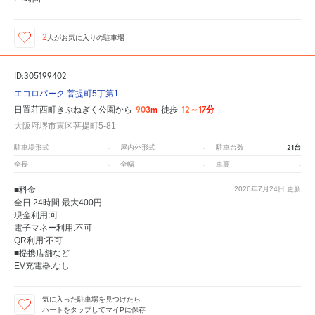
2
人が
お気に入りの駐車場
ID:305199402
エコロパーク 菩提町5丁第1
903m
12～17分
日置荘西町きぶねぎく公園から
徒歩
大阪府堺市東区菩提町5-81
-
-
21台
駐車場形式
屋内外形式
駐車台数
-
-
-
全長
全幅
車高
■料金
2026年7月24日
更新
全日 24時間 最大400円
現金利用:可
電子マネー利用:不可
QR利用:不可
■提携店舗など
EV充電器:なし
気に入った駐車場を見つけたら
ハートをタップしてマイPに保存