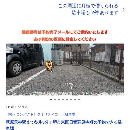
この周辺に月極で借りられる
駐車場も
2件
あります
ID:310056706
《軽・コンパクト》クオリティコート駐車場
萩原天神駅まで徒歩3分！堺市東区日置荘原寺町の予約できる駐
車場！