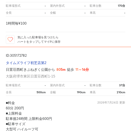
-
-
170台
駐車場形式
屋内外形式
駐車台数
-
-
-
全長
全幅
車高
1時間毎¥100
気に入った駐車場を見つけたら
ハートをタップしてマイPに保存
ID:305172782
タイムズライフ初芝店第2
805m
11～16分
日置荘西町きぶねぎく公園から
徒歩
大阪府堺市東区日置荘西町1-15
-
-
37台
駐車場形式
屋内外形式
駐車台数
500cm
190cm
210cm
全長
全幅
車高
■料金
2026年7月24日
更新
60分 200円
■上限料金
駐車後24時間 上限料金600円
■駐車サイズ
大型可 ハイルーフ可