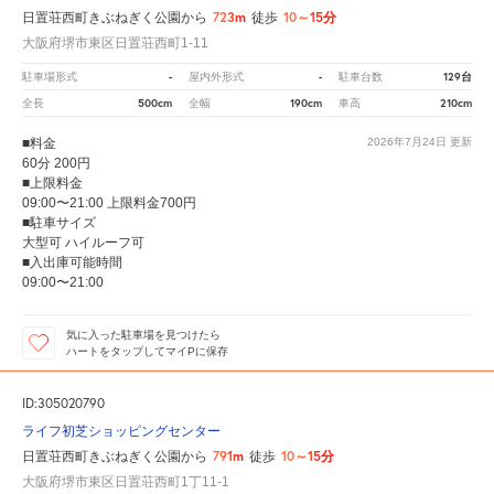
723m
10～15分
日置荘西町きぶねぎく公園から
徒歩
大阪府堺市東区日置荘西町1-11
-
-
129台
駐車場形式
屋内外形式
駐車台数
500cm
190cm
210cm
全長
全幅
車高
■料金
2026年7月24日
更新
60分 200円
■上限料金
09:00〜21:00 上限料金700円
■駐車サイズ
大型可 ハイルーフ可
■入出庫可能時間
09:00〜21:00
気に入った駐車場を見つけたら
ハートをタップしてマイPに保存
ID:305020790
ライフ初芝ショッピングセンター
791m
10～15分
日置荘西町きぶねぎく公園から
徒歩
大阪府堺市東区日置荘西町1丁11-1