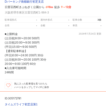
Dパーキング南都銀行初芝支店
698m
9～13分
日置荘西町きぶねぎく公園から
徒歩
大阪府堺市東区日置荘西町1-984-3
-
-
3台
駐車場形式
屋内外形式
駐車台数
-
-
-
全長
全幅
車高
■上限料金
2026年7月24日
更新
(土日祝)9:00〜20:00 500円
(土日祝)20:00〜9:00 300円
(平日)15:00〜9:00 500円
【通常駐車料金】
(平日)0:00〜24:00 200円 30分
(土日祝)9:00〜20:00 100円 30分
20:00〜9:00 100円 60分
■入出庫可能時間
24時間
気に入った駐車場を見つけたら
ハートをタップしてマイPに保存
ID:305172781
タイムズライフ初芝店第1