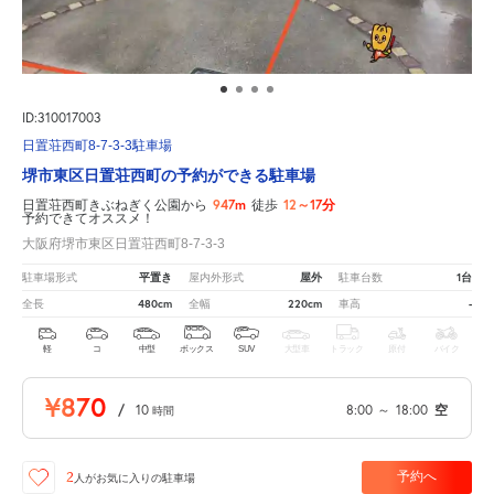
ID:310017003
日置荘西町8-7-3-3駐車場
堺市東区日置荘西町の予約ができる駐車場
947m
12～17分
日置荘西町きぶねぎく公園から
徒歩
予約できてオススメ！
大阪府堺市東区日置荘西町8-7-3-3
平置き
屋外
1台
駐車場形式
屋内外形式
駐車台数
480cm
220cm
-
全長
全幅
車高
軽
コ
中型
ボックス
SUV
大型車
トラック
原付
バイク
¥870
/
10
8:00
～
18:00
空
時間
予約へ
2
人が
お気に入りの駐車場