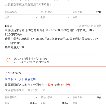
大阪府堺市東区日置荘原寺町195番1
-
-
57台
駐車場形式
屋内外形式
駐車台数
-
-
-
全長
全幅
車高
■料金
2026年7月24日
更新
東区役所来庁者は60分無料 平日 8〜18:200円/60分 後100円/30分 18〜
8:100円/60分
時間内最大300休日: 8〜18:200円/60分 後100円/30分 時間内最大600 18〜
8:100円/60分
時間内最大300
気に入った駐車場を見つけたら
ハートをタップしてマイPに保存
ID:305172779
マストパーク日置荘北町
443m
6～9分
日置荘西町きぶねぎく公園から
徒歩
大阪府堺市東区日置荘北町3-12
-
-
11台
駐車場形式
屋内外形式
駐車台数
500cm
250cm
-
全長
全幅
車高