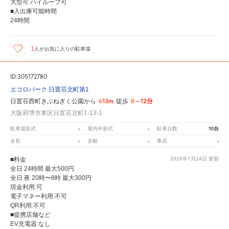
大型可 ハイルーフ可
■入出庫可能時間
24時間
1
人が
お気に入りの駐車場
ID:305172780
エコロパーク 日置荘北町第1
613m
8～12分
日置荘西町きぶねぎく公園から
徒歩
大阪府堺市東区日置荘北町1-13-1
-
-
10台
駐車場形式
屋内外形式
駐車台数
-
-
-
全長
全幅
車高
■料金
2026年7月24日
更新
全日 24時間 最大500円
全日 夜 20時〜8時 最大300円
現金利用:可
電子マネー利用:不可
QR利用:不可
■提携店舗など
EV充電器:なし