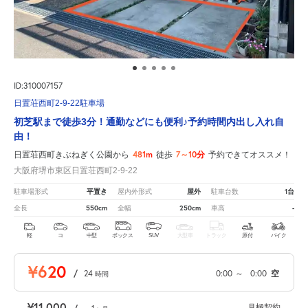
ID:310007157
日置荘西町2-9-22駐車場
初芝駅まで徒歩3分！通勤などにも便利♪予約時間内出し入れ自
由！
481m
7～10分
日置荘西町きぶねぎく公園から
徒歩
予約できてオススメ！
大阪府堺市東区日置荘西町2-9-22
平置き
屋外
1台
駐車場形式
屋内外形式
駐車台数
550cm
250cm
-
全長
全幅
車高
軽
コ
中型
ボックス
SUV
大型車
トラック
原付
バイク
¥620
/
24
0:00
～
0:00
空
時間
¥11,000
月極契約