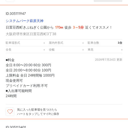
ID:305111947
システムパーク萩原天神
170m
3～5分
日置荘西町きぶねぎく公園から
徒歩
近くてオススメ！
大阪府堺市東区日置荘西町3丁38
-
-
3台
駐車場形式
屋内外形式
駐車台数
-
-
-
全長
全幅
車高
■料金
2026年7月24日
更新
全日 8:00〜20:00 60分 300円
全日 20:00〜8:00 60分 100円
上限料金 全日 24時間毎 1000円
現金使用可
プリペイドカード利用:不可
■入出庫可能時間
24時間
気に入った駐車場を見つけたら
ハートをタップしてマイPに保存
ID:305113401