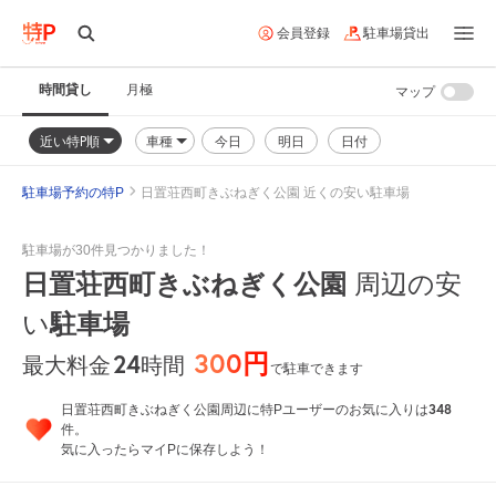
会員登録
駐車場貸出
時間貸し
月極
マップ
近い特P順
車種
今日
明日
日付
駐車場予約の特P
日置荘西町きぶねぎく公園 近くの安い駐車場
駐車場が30件見つかりました！
日置荘西町きぶねぎく公園
周辺の安
い
駐車場
300円
24
時間
最大料金
で駐車できます
348
日置荘西町きぶねぎく公園周辺に特Pユーザーのお気に入りは
件。
気に入ったらマイPに保存しよう！