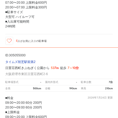
07:00〜20:00 上限料金600円
20:00〜07:00 上限料金300円
■駐車サイズ
大型可 ハイルーフ可
■入出庫可能時間
24時間
4
人が
お気に入りの駐車場
ID:305055000
タイムズ初芝駅前第2
537m
7～10分
日置荘西町きぶねぎく公園から
徒歩
大阪府堺市東区日置荘西町2-6
-
-
7台
駐車場形式
屋内外形式
駐車台数
500cm
190cm
210cm
全長
全幅
車高
■料金
2026年7月24日
更新
09:00〜20:00 60分 200円
20:00〜09:00 60分 200円
■上限料金
09:00〜20:00 上限料金600円