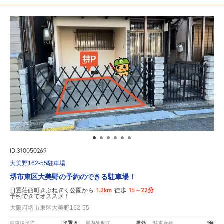
ID:310050269
大美野162-55駐車場
堺市東区大美野の予約のできる駐車場！
1.2km
15～22分
日置荘西町きぶねぎく公園から
徒歩
予約できてオススメ！
大阪府堺市東区大美野162-55
平置き
屋外
1台
駐車場形式
屋内外形式
駐車台数