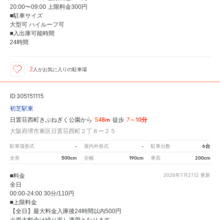
20:00〜09:00 上限料金300円
■駐車サイズ
大型可 ハイルーフ可
■入出庫可能時間
24時間
2
人が
お気に入りの駐車場
ID:305151115
初芝駅東
548m
7～10分
日置荘西町きぶねぎく公園から
徒歩
大阪府堺市東区日置荘西町２丁８ー２５
-
-
6台
駐車場形式
屋内外形式
駐車台数
500cm
190cm
200cm
全長
全幅
車高
■料金
2026年7月27日
更新
全日
00:00-24:00 30分/110円
■上限料金
【全日】最大料金入庫後24時間以内500円
※最大料金は繰り返し適用となります。