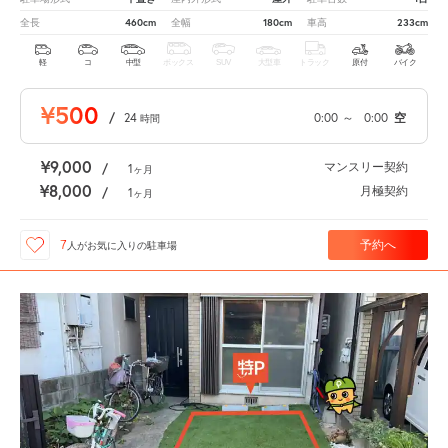
460cm
180cm
233cm
全長
全幅
車高
軽
コ
中型
ボックス
SUV
大型車
トラック
原付
バイク
¥500
/
24
0:00
～
0:00
空
時間
¥9,000
マンスリー契約
/
1
ヶ月
¥8,000
月極契約
/
1
ヶ月
予約へ
7
人が
お気に入りの駐車場