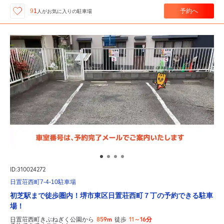
予約へ
91
人が
お気に入りの駐車場
ID:310024272
日置荘西町7-4-10駐車場
初芝駅まで徒歩圏内！堺市東区日置荘西町７丁の予約できる駐車
場！
859m
11～16分
日置荘西町きぶねぎく公園から
徒歩