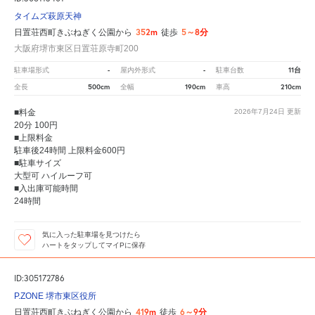
タイムズ萩原天神
352m
5～8分
日置荘西町きぶねぎく公園から
徒歩
大阪府堺市東区日置荘原寺町200
-
-
11台
駐車場形式
屋内外形式
駐車台数
500cm
190cm
210cm
全長
全幅
車高
■料金
2026年7月24日
更新
20分 100円
■上限料金
駐車後24時間 上限料金600円
■駐車サイズ
大型可 ハイルーフ可
■入出庫可能時間
24時間
気に入った駐車場を見つけたら
ハートをタップしてマイPに保存
ID:305172786
P.ZONE 堺市東区役所
419m
6～9分
日置荘西町きぶねぎく公園から
徒歩