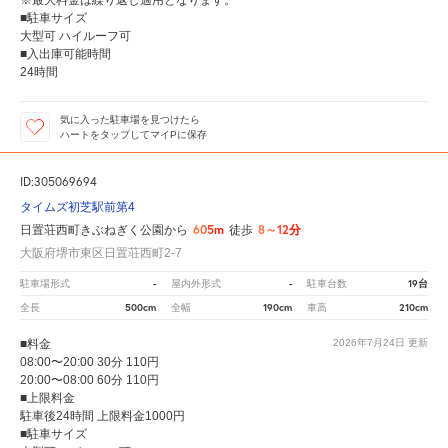
■駐車サイズ
大型可 ハイルーフ可
■入出庫可能時間
24時間
気に入った駐車場を見つけたら
ハートをタップしてマイPに保存
ID:305069694
タイムズ初芝駅前第4
605m
8～12分
日置荘西町きぶねぎく公園から
徒歩
大阪府堺市東区日置荘西町2-7
-
-
19台
駐車場形式
屋内外形式
駐車台数
500cm
190cm
210cm
全長
全幅
車高
■料金
2026年7月24日
更新
08:00〜20:00 30分 110円
20:00〜08:00 60分 110円
■上限料金
駐車後24時間 上限料金1000円
■駐車サイズ