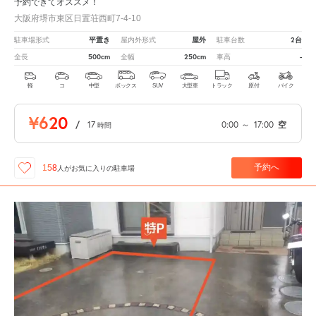
予約できてオススメ！
大阪府堺市東区日置荘西町7-4-10
平置き
屋外
2台
駐車場形式
屋内外形式
駐車台数
500cm
250cm
-
全長
全幅
車高
軽
コ
中型
ボックス
SUV
大型車
トラック
原付
バイク
¥620
/
17
0:00
～
17:00
空
時間
予約へ
158
人が
お気に入りの駐車場