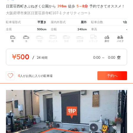
398m
5～8分
日置荘西町きぶねぎく公園から
徒歩
予約できてオススメ！
大阪府堺市東区日置荘原寺町107-1 クオリティコート
平置き
屋外
1台
駐車場形式
屋内外形式
駐車台数
500cm
240cm
-
全長
全幅
車高
軽
コ
中型
ボックス
SUV
大型車
トラック
原付
バイク
¥500
/
24
0:00
～
0:00
空
時間
予約へ
4
人が
お気に入りの駐車場