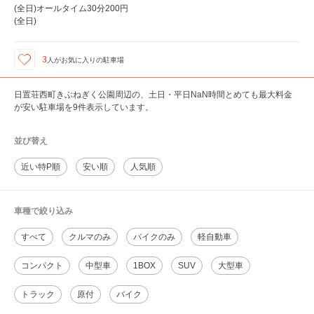
(全日)オールタイム30分200円
(全日)
3
人が
お気に入りの駐車場
日置荘西町きぶねぎく公園周辺の、土日・平日NaN時間とめても最大料金
が安い駐車場を9件表示しています。
並び替え
近い特P順
安い順
人気順
車種で絞り込み
すべて
クルマのみ
バイクのみ
軽自動車
コンパクト
中型車
1BOX
SUV
大型車
トラック
原付
バイク