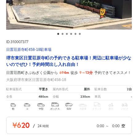
ID:310007377
日置荘原寺町458-18駐車場
堺市東区日置荘原寺町の予約できる駐車場！周辺に駐車場が少な
いのでぜひ！予約時間出し入れ自由！
694m
9～13分
日置荘西町きぶねぎく公園から
徒歩
予約できてオススメ！
大阪府堺市東区日置荘原寺町458-18
平置き
屋外
2台
駐車場形式
屋内外形式
駐車台数
480cm
230cm
-
全長
全幅
車高
軽
コ
中型
ボックス
SUV
大型車
トラック
原付
バイク
¥620
/
24
0:00
～
0:00
空
時間