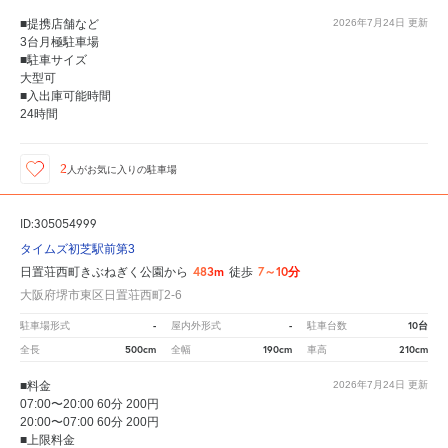
■提携店舗など
2026年7月24日
更新
3台月極駐車場
■駐車サイズ
大型可
■入出庫可能時間
24時間
2
人が
お気に入りの駐車場
ID:305054999
タイムズ初芝駅前第3
483m
7～10分
日置荘西町きぶねぎく公園から
徒歩
大阪府堺市東区日置荘西町2-6
-
-
10台
駐車場形式
屋内外形式
駐車台数
500cm
190cm
210cm
全長
全幅
車高
■料金
2026年7月24日
更新
07:00〜20:00 60分 200円
20:00〜07:00 60分 200円
■上限料金