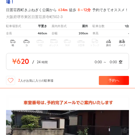
場！
634m
8～12分
日置荘西町きぶねぎく公園から
徒歩
予約できてオススメ！
大阪府堺市東区日置荘原寺町502-3
平置き
屋外
1台
駐車場形式
屋内外形式
駐車台数
460cm
200cm
-
全長
全幅
車高
軽
コ
中型
ボックス
SUV
大型車
トラック
原付
バイク
¥620
/
24
0:00
～
0:00
空
時間
予約へ
2
人が
お気に入りの駐車場