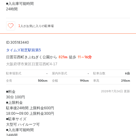
■入出庫可能時間
24時間
1
人が
お気に入りの駐車場
ID:305183440
タイムズ初芝駅前第5
821m
11～16分
日置荘西町きぶねぎく公園から
徒歩
大阪府堺市東区日置荘西町4-17
-
-
6台
駐車場形式
屋内外形式
駐車台数
500cm
190cm
210cm
全長
全幅
車高
■料金
2026年7月24日
更新
30分 100円
■上限料金
駐車後24時間 上限料金600円
18:00〜09:00 上限料金300円
■駐車サイズ
大型可 ハイルーフ可
■入出庫可能時間
24時間