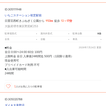
ID:305111948
いちごステーション初芝駅前
953m
12～17分
日置荘西町きぶねぎく公園から
徒歩
大阪府堺市東区野尻町253
-
-
8台
駐車場形式
屋内外形式
駐車台数
-
-
-
全長
全幅
車高
■料金
2026年7月24日
更新
全日 0:00〜24:00 60分 100円
上限料金 全日 入庫後24時間迄 500円（1回限り適用）
現金使用可
プリペイドカード利用:不可
■入出庫可能時間
24時間
1
人が
お気に入りの駐車場
ID:305020788
ダイキ大美野店