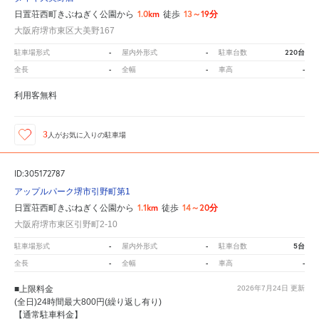
1.0km
13～19分
日置荘西町きぶねぎく公園から
徒歩
大阪府堺市東区大美野167
-
-
220台
駐車場形式
屋内外形式
駐車台数
-
-
-
全長
全幅
車高
利用客無料
3
人が
お気に入りの駐車場
ID:305172787
アップルパーク堺市引野町第1
1.1km
14～20分
日置荘西町きぶねぎく公園から
徒歩
大阪府堺市東区引野町2-10
-
-
5台
駐車場形式
屋内外形式
駐車台数
-
-
-
全長
全幅
車高
■上限料金
2026年7月24日
更新
(全日)24時間最大800円(繰り返し有り)
【通常駐車料金】