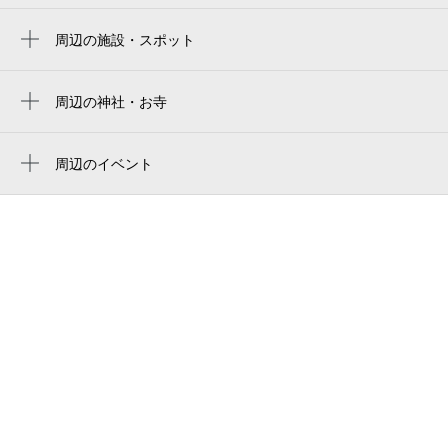
萩原天神駅
周辺の施設・スポット
pdハウス初芝
堺市第５４－０７号公共緑地
周辺の神社・お寺
周辺に神社・お寺が見つかりませんでした。
野尻町くまざさ公園
周辺のイベント
野尻町けいとう公園
周辺にイベントが見つかりませんでした。
初芝野球場
全国仲人連合会堺初芝支部
堺市立図書館東図書館 初芝分館
初芝テニスコート
第一ゼミナール堺初芝校
初芝体育館
堺市立東図書館初芝分館