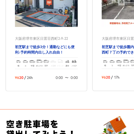
大阪府堺市東区日置荘
大阪府堺市東区日置荘西町2-9-22
初芝駅まで徒歩圏内
初芝駅まで徒歩3分！通勤などにも便
西町７丁の予約でき
利♪予約時間内出し入れ自由！
軽
コ
中型
ボックス
SU
軽
コ
中型
ボックス
SUV
大型車
トラック
原付
バイク
¥620
/
17h
¥620
/
24h
0:00
〜
0:00