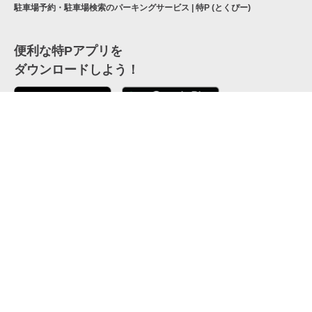
駐車場予約・駐車場検索のパーキングサービス | 特P (とくぴー)
便利な特Pアプリを
ダウンロードしよう！
ここから「インストール」して、便利な特Pアプリを
公式 X
GETしよう
公式 Facebook
特P