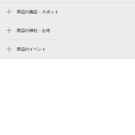
周辺の施設・スポット
堺菩提郵便局
菩提町ふくじゅそう広場
周辺の神社・お寺
周辺に神社・お寺が見つかりませんでした。
堺市立南八下小学校
周辺のイベント
利休
周辺にイベントが見つかりませんでした。
東初芝公園
堺市立南八下中学校
菩提町キュウリ緑地
菩提町ナシ公園
ダルマ葬祭
第３東初芝公園
創価学会 堺東文化会館