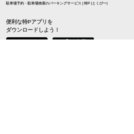
駐車場予約・駐車場検索のパーキングサービス | 特P (とくぴー)
便利な特Pアプリを
ダウンロードしよう！
ここから「インストール」して、便利な特Pアプリを
公式 X
GETしよう
公式 Facebook
特P