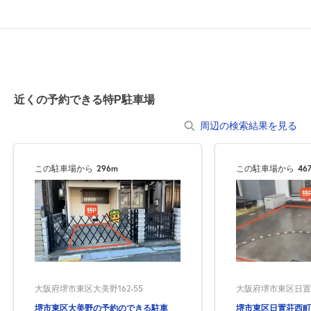
近くの予約できる特P駐車場
周辺の検索結果を見る
この駐車場から
296m
この駐車場から
46
大阪府堺市東区大美野162-55
大阪府堺市東区日置荘西
堺市東区大美野の予約のできる駐車
堺市東区日置荘西町