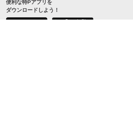
便利な特Pアプリを
ダウンロードしよう！
ここから「インストール」して、便利な特Pアプリを
公式 X
GETしよう
公式 Facebook
特P
会員・利用規約
特定商取引法について
プライバシーポリシー