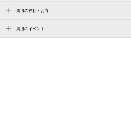
日置荘西町のげし広場
周辺の神社・お寺
周辺に神社・お寺が見つかりませんでした。
大美野スポーツドーム
周辺のイベント
日置荘西町べごにあ公園
周辺にイベントが見つかりませんでした。
300 posto osaka
日置荘西町すすき広場
草尾つくし公園
下草尾公園
ピースフリー堺アリビオ
草尾きんぎょそう公園
スギ薬局堺大野芝南店
堺市第５８－０７号公共緑地