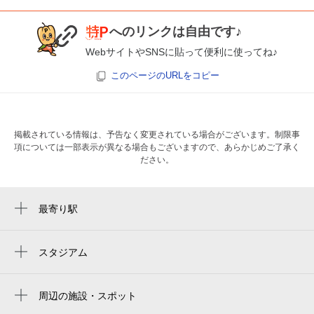
へのリンクは自由です♪
WebサイトやSNSに貼って便利に使ってね♪
このページのURLをコピー
掲載されている情報は、予告なく変更されている場合がございます。制限事
項については一部表示が異なる場合もございますので、あらかじめご了承く
ださい。
最寄り駅
初芝駅
萩原天神駅
スタジアム
くら寿司スタジアム堺
周辺の施設・スポット
マル清青果地方卸売市場