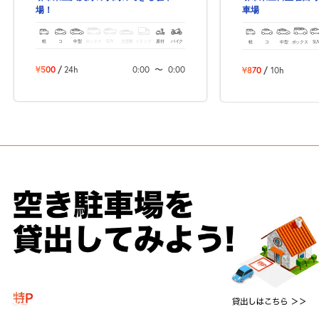
場！
車場
軽
コ
中型
ボックス
SUV
大型車
トラック
原付
バイク
軽
コ
中型
ボックス
SU
¥500
/
24h
0:00
〜
0:00
¥870
/
10h