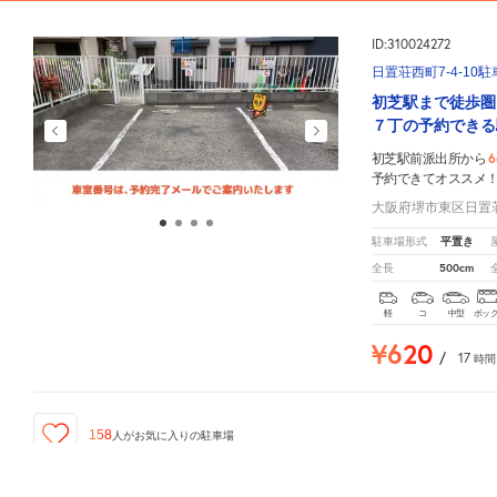
ID:310024272
日置荘西町7-4-10
初芝駅まで徒歩圏
７丁の予約できる
6
初芝駅前派出所から
予約できてオススメ
大阪府堺市東区日置荘西
平置き
駐車場形式
500cm
全長
軽
コ
中型
ボッ
¥620
/
17
時間
158
人が
お気に入りの駐車場
初芝駅前派出所
周辺の格安
駐車場
マップです。他の駐車場がありましたら、
こちら
から教えて