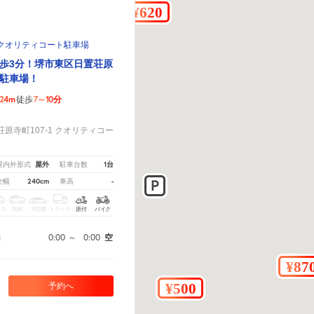
クオリティコート駐車場
歩3分！堺市東区日置荘原
駐車場！
24m
7～10分
徒歩
！
原寺町107-1 クオリティコー
屋外
1台
屋内外形式
駐車台数
240cm
-
全幅
車高
クス
SUV
大型車
トラック
原付
バイク
0:00
～
0:00
空
間
予約へ