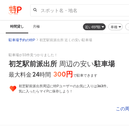
スポット名・地名
時間貸し
月極
近い特P順
車種
駐車場予約の特P
初芝駅前派出所 近くの安い駐車場
駐車場が33件見つかりました！
初芝駅前派出所
駐車場
周辺の安い
300円
24
時間
最大料金
で駐車できます
363
初芝駅前派出所周辺に特Pユーザーのお気に入りは
件。
気に入ったらマイPに保存しよう！
この