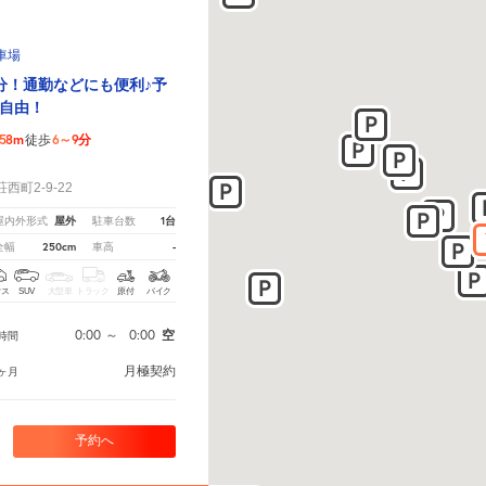
駐車場
分！通勤などにも便利♪予
自由！
58m
6～9分
徒歩
！
町2-9-22
屋外
1台
屋内外形式
駐車台数
250cm
-
全幅
車高
クス
SUV
大型車
トラック
原付
バイク
0:00
～
0:00
空
時間
月極契約
ヶ月
予約へ