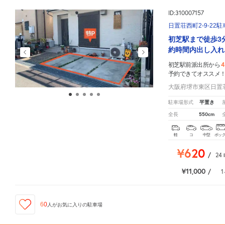
ID:310007157
日置荘西町2-9-22
初芝駅まで徒歩3
約時間内出し入れ
4
初芝駅前派出所から
予約できてオススメ
大阪府堺市東区日置荘西
平置き
駐車場形式
550cm
全長
軽
コ
中型
ボッ
¥620
/
24
¥11,000
/
1
60
人が
お気に入りの駐車場