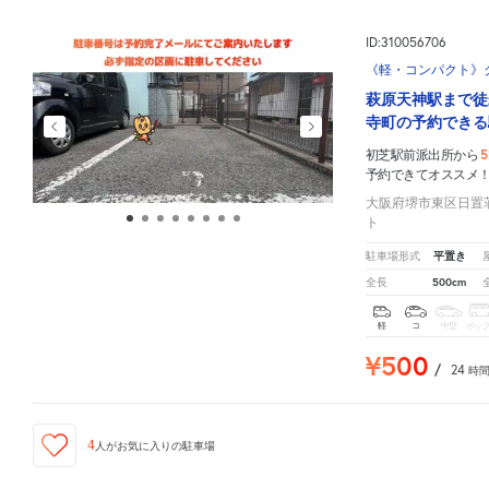
ID:310056706
《軽・コンパクト》
萩原天神駅まで徒
寺町の予約できる
5
初芝駅前派出所から
予約できてオススメ
大阪府堺市東区日置荘
ト
平置き
駐車場形式
500cm
全長
軽
コ
中型
ボッ
¥500
/
24
時
4
人が
お気に入りの駐車場