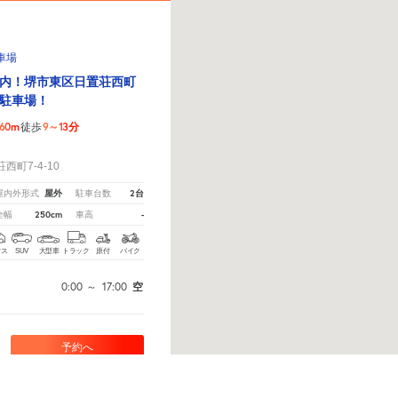
駐車場
内！堺市東区日置荘西町
駐車場！
60m
9～13分
徒歩
！
町7-4-10
屋外
2台
屋内外形式
駐車台数
250cm
-
全幅
車高
クス
SUV
大型車
トラック
原付
バイク
0:00
～
17:00
空
予約へ
ください。
※ご注意ください - 徒歩時間は地形の状況や迂回路を反映できていない場合があります。