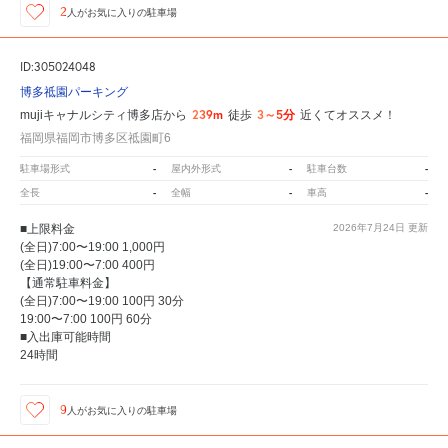
2
人が
お気に入りの駐車場
ID:305024048
博多祗園パーキング
239m
3～5分
mujiキャナルシティ博多店から
徒歩
近くてオススメ！
福岡県福岡市博多区祗園町6
-
-
-
駐車場形式
屋内外形式
駐車台数
-
-
-
全長
全幅
車高
■上限料金
2026年7月24日
更新
(全日)7:00〜19:00 1,000円
(全日)19:00〜7:00 400円
【通常駐車料金】
(全日)7:00〜19:00 100円 30分
19:00〜7:00 100円 60分
■入出庫可能時間
24時間
9
人が
お気に入りの駐車場