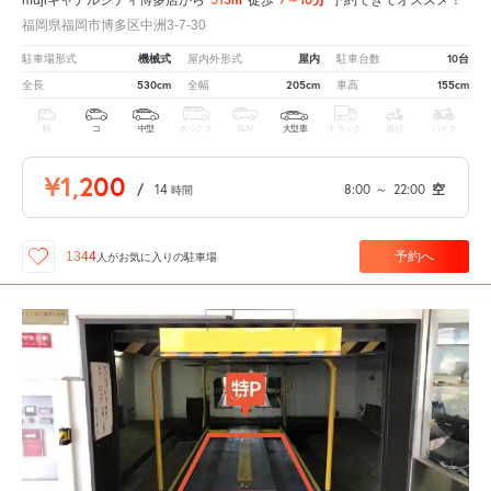
福岡県福岡市博多区中洲3-7-30
機械式
屋内
10台
駐車場形式
屋内外形式
駐車台数
530cm
205cm
155cm
全長
全幅
車高
軽
コ
中型
ボックス
SUV
大型車
トラック
原付
バイク
¥1,200
/
14
8:00
～
22:00
空
時間
予約へ
1344
人が
お気に入りの駐車場