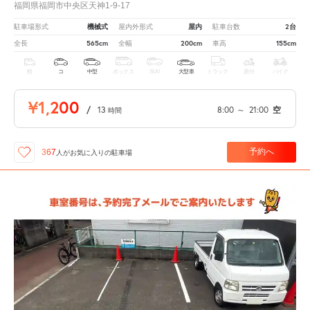
福岡県福岡市中央区天神1-9-17
機械式
屋内
2台
駐車場形式
屋内外形式
駐車台数
565cm
200cm
155cm
全長
全幅
車高
軽
コ
中型
ボックス
SUV
大型車
トラック
原付
バイク
¥1,200
/
13
8:00
～
21:00
空
時間
予約へ
367
人が
お気に入りの駐車場