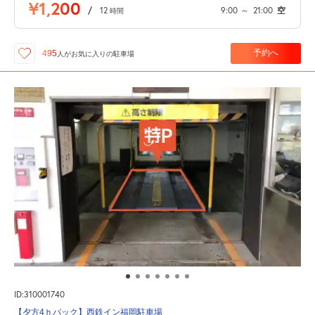
¥1,200
/
12
9:00
～
21:00
空
時間
予約へ
495
人が
お気に入りの駐車場
ID:310001740
【夕方4ｈパック】西鉄イン福岡駐車場