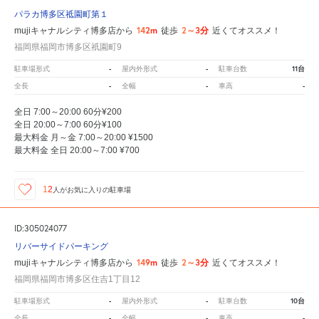
パラカ博多区祗園町第１
142m
2～3分
mujiキャナルシティ博多店から
徒歩
近くてオススメ！
福岡県福岡市博多区祇園町9
-
-
11台
駐車場形式
屋内外形式
駐車台数
-
-
-
全長
全幅
車高
全日 7:00～20:00 60分¥200
全日 20:00～7:00 60分¥100
最大料金 月～金 7:00～20:00 ¥1500
最大料金 全日 20:00～7:00 ¥700
12
人が
お気に入りの駐車場
ID:305024077
リバーサイドパーキング
149m
2～3分
mujiキャナルシティ博多店から
徒歩
近くてオススメ！
福岡県福岡市博多区住吉1丁目12
-
-
10台
駐車場形式
屋内外形式
駐車台数
-
-
-
全長
全幅
車高