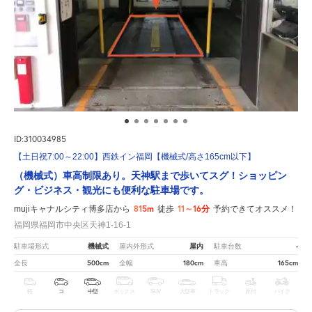
ID:310034985
【土日祝7:00～22:00】西鉄イン福岡【機械式/高さ165cm以下】
（機械式）車高制限あり。天神駅まで歩いてスグ！ショッピン
グ・ビジネス・観光にも便利な駐車場です。
815m
11～16分
mujiキャナルシティ博多店から
徒歩
予約できてオススメ！
福岡県福岡市中央区天神1-16-1
機械式
屋内
-
駐車場形式
屋内外形式
駐車台数
500cm
180cm
165cm
全長
全幅
車高
軽
コ
中型
ボックス
SUV
大型車
トラック
原付
バイク