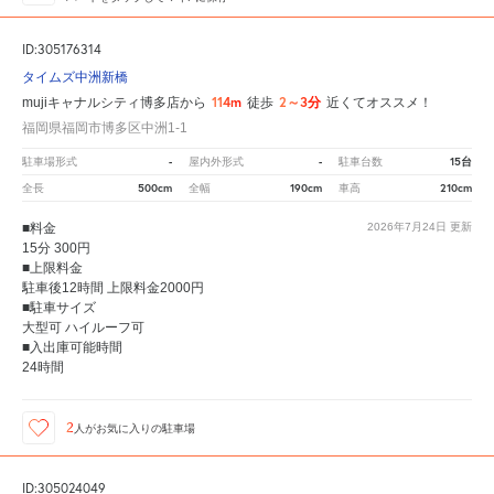
ID:305176314
タイムズ中洲新橋
114m
2～3分
mujiキャナルシティ博多店から
徒歩
近くてオススメ！
福岡県福岡市博多区中洲1-1
-
-
15台
駐車場形式
屋内外形式
駐車台数
500cm
190cm
210cm
全長
全幅
車高
■料金
2026年7月24日
更新
15分 300円
■上限料金
駐車後12時間 上限料金2000円
■駐車サイズ
大型可 ハイルーフ可
■入出庫可能時間
24時間
2
人が
お気に入りの駐車場
ID:305024049