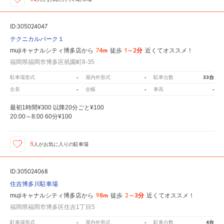
ID:305024047
テクニカルパーク１
74m
1～2分
mujiキャナルシティ博多店から
徒歩
近くてオススメ！
福岡県福岡市博多区祇園町8-35
-
-
33台
駐車場形式
屋内外形式
駐車台数
-
-
-
全長
全幅
車高
最初1時間¥300 以降20分ごと¥100
20:00～8:00 60分¥100
6
人が
お気に入りの駐車場
ID:305024068
住吉博多川駐車場
98m
2～3分
mujiキャナルシティ博多店から
徒歩
近くてオススメ！
福岡県福岡市博多区住吉1丁目5
-
-
4台
駐車場形式
屋内外形式
駐車台数