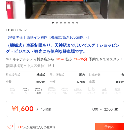
ID:310001739
【特別料金】西鉄イン福岡【機械式/高さ165cm以下】
（機械式）車高制限あり。天神駅まで歩いてスグ！ショッピン
グ・ビジネス・観光にも便利な駐車場です。
815m
11～16分
mujiキャナルシティ博多店から
徒歩
予約できてオススメ！
福岡県福岡市中央区天神1-16-1
機械式
屋内
1台
駐車場形式
屋内外形式
駐車台数
500cm
177cm
165cm
全長
全幅
車高
軽
コ
中型
ボックス
SUV
大型車
トラック
原付
バイク
¥1,600
/
15
7:00
～
22:00
空
時間
予約へ
716
人が
お気に入りの駐車場