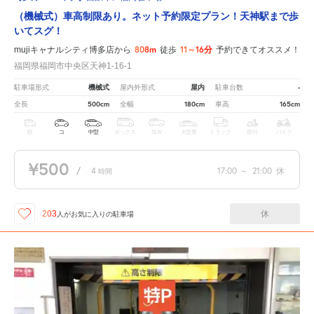
（機械式）車高制限あり。ネット予約限定プラン！天神駅まで歩
いてスグ！
808m
11～16分
mujiキャナルシティ博多店から
徒歩
予約できてオススメ！
福岡県福岡市中央区天神1-16-1
機械式
屋内
-
駐車場形式
屋内外形式
駐車台数
500cm
180cm
165cm
全長
全幅
車高
軽
コ
中型
ボックス
SUV
大型車
トラック
原付
バイク
¥500
/
4
17:00
～
21:00
休
時間
休
203
人が
お気に入りの駐車場