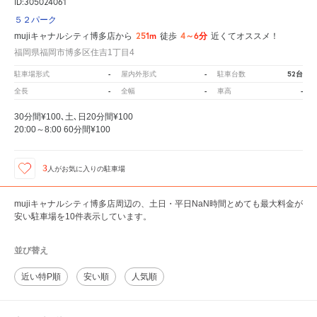
ID:305024061
５２パーク
251m
4～6分
mujiキャナルシティ博多店から
徒歩
近くてオススメ！
福岡県福岡市博多区住吉1丁目4
-
-
52台
駐車場形式
屋内外形式
駐車台数
-
-
-
全長
全幅
車高
30分間¥100､土､日20分間¥100
20:00～8:00 60分間¥100
3
人が
お気に入りの駐車場
mujiキャナルシティ博多店周辺の、土日・平日NaN時間とめても最大料金が
安い駐車場を10件表示しています。
並び替え
近い特P順
安い順
人気順