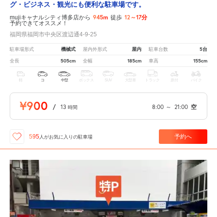
グ・ビジネス・観光にも便利な駐車場です。
945m
12～17分
mujiキャナルシティ博多店から
徒歩
予約できてオススメ！
福岡県福岡市中央区渡辺通4-9-25
機械式
屋内
5台
駐車場形式
屋内外形式
駐車台数
505cm
185cm
155cm
全長
全幅
車高
軽
コ
中型
ボックス
SUV
大型車
トラック
原付
バイク
¥900
/
13
8:00
～
21:00
空
時間
予約へ
595
人が
お気に入りの駐車場