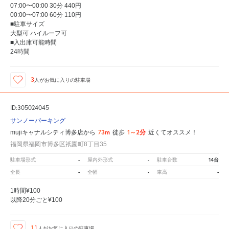
07:00〜00:00 30分 440円
00:00〜07:00 60分 110円
■駐車サイズ
大型可 ハイルーフ可
■入出庫可能時間
24時間
3
人が
お気に入りの駐車場
ID:305024045
サンノーパーキング
73m
1～2分
mujiキャナルシティ博多店から
徒歩
近くてオススメ！
福岡県福岡市博多区祇園町8丁目35
-
-
14台
駐車場形式
屋内外形式
駐車台数
-
-
-
全長
全幅
車高
1時間¥100
以降20分ごと¥100
11
人が
お気に入りの駐車場