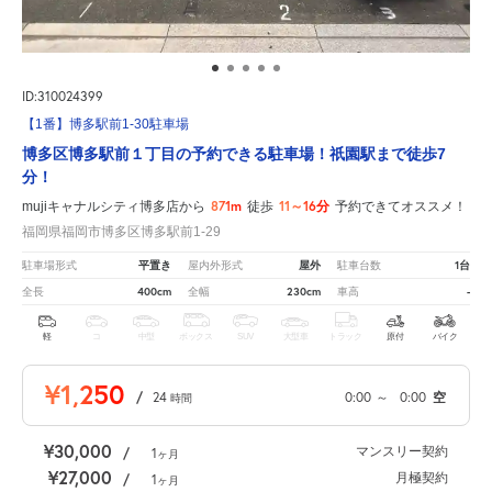
ID:310024399
【1番】博多駅前1-30駐車場
博多区博多駅前１丁目の予約できる駐車場！祇園駅まで徒歩7
分！
871m
11～16分
mujiキャナルシティ博多店から
徒歩
予約できてオススメ！
福岡県福岡市博多区博多駅前1-29
平置き
屋外
1台
駐車場形式
屋内外形式
駐車台数
400cm
230cm
-
全長
全幅
車高
軽
コ
中型
ボックス
SUV
大型車
トラック
原付
バイク
¥1,250
/
24
0:00
～
0:00
空
時間
¥30,000
マンスリー契約
/
1
ヶ月
¥27,000
月極契約
/
1
ヶ月