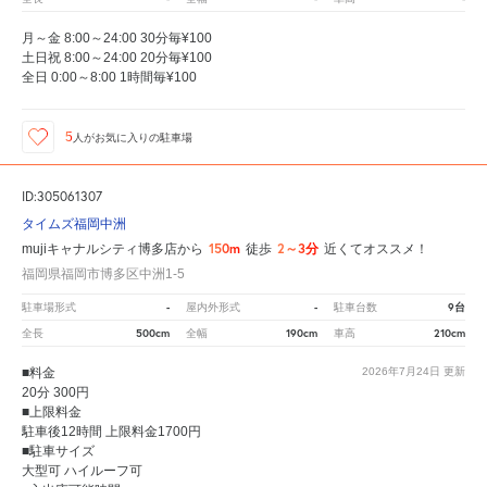
月～金 8:00～24:00 30分毎¥100
土日祝 8:00～24:00 20分毎¥100
全日 0:00～8:00 1時間毎¥100
5
人が
お気に入りの駐車場
ID:305061307
タイムズ福岡中洲
150m
2～3分
mujiキャナルシティ博多店から
徒歩
近くてオススメ！
福岡県福岡市博多区中洲1-5
-
-
9台
駐車場形式
屋内外形式
駐車台数
500cm
190cm
210cm
全長
全幅
車高
■料金
2026年7月24日
更新
20分 300円
■上限料金
駐車後12時間 上限料金1700円
■駐車サイズ
大型可 ハイルーフ可