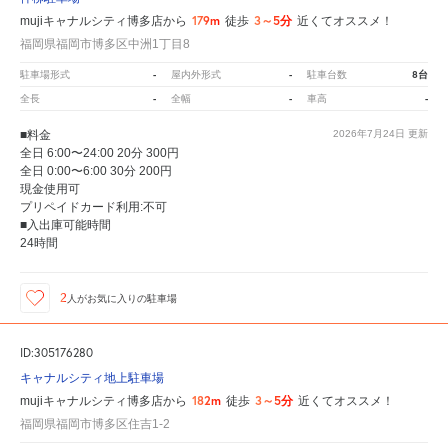
179m
3～5分
mujiキャナルシティ博多店から
徒歩
近くてオススメ！
福岡県福岡市博多区中洲1丁目8
-
-
8台
駐車場形式
屋内外形式
駐車台数
-
-
-
全長
全幅
車高
■料金
2026年7月24日
更新
全日 6:00〜24:00 20分 300円
全日 0:00〜6:00 30分 200円
現金使用可
プリペイドカード利用:不可
■入出庫可能時間
24時間
2
人が
お気に入りの駐車場
ID:305176280
キャナルシティ地上駐車場
182m
3～5分
mujiキャナルシティ博多店から
徒歩
近くてオススメ！
福岡県福岡市博多区住吉1-2