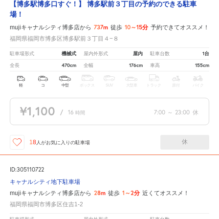
【博多駅博多口すぐ！】 博多駅前３丁目の予約のできる駐車
場！
737m
10～15分
mujiキャナルシティ博多店から
徒歩
予約できてオススメ！
福岡県福岡市博多区博多駅前３丁目４−８
機械式
屋内
1台
駐車場形式
屋内外形式
駐車台数
470cm
176cm
155cm
全長
全幅
車高
軽
コ
中型
ボックス
SUV
大型車
トラック
原付
バイク
¥1,100
/
16
7:00
～
23:00
休
時間
休
18
人が
お気に入りの駐車場
ID:305110722
キャナルシティ地下駐車場
28m
1～2分
mujiキャナルシティ博多店から
徒歩
近くてオススメ！
福岡県福岡市博多区住吉1-2