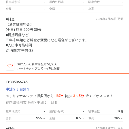
-
-
-
駐車場形式
屋内外形式
駐車台数
-
-
-
全長
全幅
車高
■料金
2026年7月24日
更新
【通常駐車料金】
(全日) 終日 200円 30分
■提携店舗など
※年末年始など料金が変更になる場合がございます。
■入出庫可能時間
24時間(年中無休)
気に入った駐車場を見つけたら
ハートをタップしてマイPに保存
ID:305066745
中洲２丁目第３
187m
3～5分
mujiキャナルシティ博多店から
徒歩
近くてオススメ！
福岡県福岡市博多区中洲２丁目８
-
-
14台
駐車場形式
屋内外形式
駐車台数
500cm
190cm
200cm
全長
全幅
車高
■料金
2026年7月27日
更新