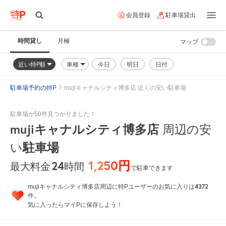
会員登録
駐車場貸出
時間貸し
月極
マップ
近い特P順
車種
今日
明日
日付
駐車場予約の特P
mujiキャナルシティ博多店 近くの安い駐車場
駐車場が50件見つかりました！
mujiキャナルシティ博多店
周辺の安
い
駐車場
1,250円
24
時間
最大料金
で駐車できます
4372
mujiキャナルシティ博多店周辺に特Pユーザーのお気に入りは
件。
気に入ったらマイPに保存しよう！