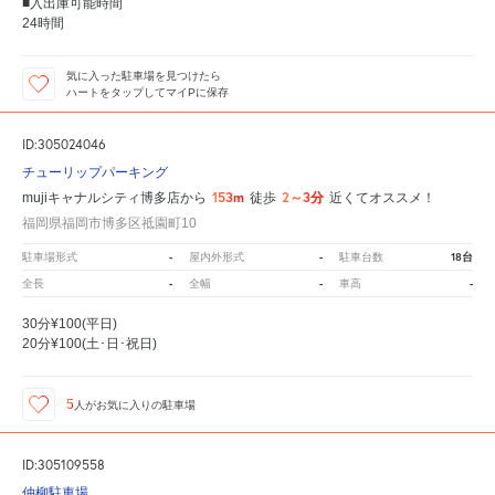
■入出庫可能時間
24時間
気に入った駐車場を見つけたら
ハートをタップしてマイPに保存
ID:305024046
チューリップパーキング
153m
2～3分
mujiキャナルシティ博多店から
徒歩
近くてオススメ！
福岡県福岡市博多区祗園町10
-
-
18台
駐車場形式
屋内外形式
駐車台数
-
-
-
全長
全幅
車高
30分¥100(平日)
20分¥100(土･日･祝日)
5
人が
お気に入りの駐車場
ID:305109558
仲柳駐車場