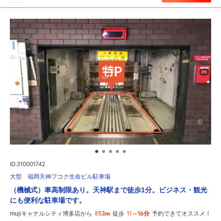
ID:310001742
大型 福岡天神フコク生命ビル駐車場
（機械式）車高制限あり。天神駅まで徒歩1分。ビジネス・観光
にも便利な駐車場です。
853m
11～16分
mujiキャナルシティ博多店から
徒歩
予約できてオススメ！