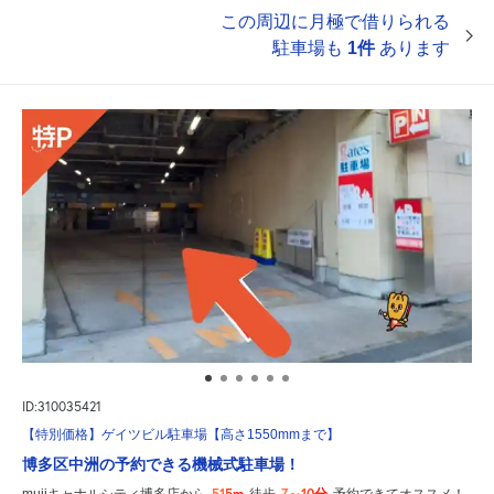
この周辺に月極で借りられる
駐車場も
1件
あります
ID:310035421
【特別価格】ゲイツビル駐車場【高さ1550mmまで】
博多区中洲の予約できる機械式駐車場！
515m
7～10分
mujiキャナルシティ博多店から
徒歩
予約できてオススメ！