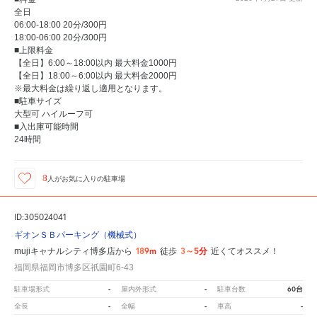
全日
06:00-18:00 20分/300円
18:00-06:00 20分/300円
■上限料金
【全日】6:00～18:00以内 最大料金1000円
【全日】18:00～6:00以内 最大料金2000円
※最大料金は繰り返し適用となります。
■駐車サイズ
大型可 ハイルーフ可
■入出庫可能時間
24時間
8
人が
お気に入りの駐車場
ID:305024041
ギオンＳＢパーキング（機械式）
189m
3～5分
mujiキャナルシティ博多店から
徒歩
近くてオススメ！
福岡県福岡市博多区祇園町6-43
-
-
60台
駐車場形式
屋内外形式
駐車台数
-
-
-
全長
全幅
車高