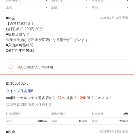
-
-
-
駐車場形式
屋内外形式
駐車台数
-
-
-
全長
全幅
車高
■料金
2026年7月24日
更新
【通常駐車料金】
(全日) 終日 200円 30分
■提携店舗など
※年末年始など料金が変更になる場合がございます。
■入出庫可能時間
24時間(年中無休)
4
人が
お気に入りの駐車場
ID:305060275
タイムズ住吉第8
32m
1～2分
mujiキャナルシティ博多店から
徒歩
近くてオススメ！
福岡県福岡市博多区住吉1-6
-
-
2台
駐車場形式
屋内外形式
駐車台数
500cm
190cm
210cm
全長
全幅
車高
■料金
2026年7月24日
更新