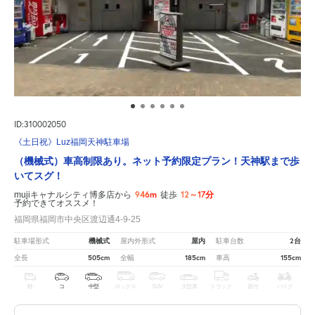
ID:310002050
《土日祝》Luz福岡天神駐車場
（機械式）車高制限あり。ネット予約限定プラン！天神駅まで歩
いてスグ！
946m
12～17分
mujiキャナルシティ博多店から
徒歩
予約できてオススメ！
福岡県福岡市中央区渡辺通4-9-25
機械式
屋内
2台
駐車場形式
屋内外形式
駐車台数
505cm
185cm
155cm
全長
全幅
車高
軽
コ
中型
ボックス
SUV
大型車
トラック
原付
バイク