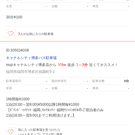
-
-
-
全長
全幅
車高
30分¥100
8
人が
お気に入りの駐車場
ID:305024038
キャナルシティ博多バス駐車場
101m
2～3分
mujiキャナルシティ博多店から
徒歩
近くてオススメ！
福岡県福岡市博多区祇園町9-2
-
-
8台
駐車場形式
屋内外形式
駐車台数
-
-
-
全長
全幅
車高
1時間毎¥1000
1泊(20:00～翌8:00)¥5000以降1時間毎¥1000
【ｸﾞﾗﾝﾄﾞ･ﾊｲｱｯﾄ･福岡､ｷｬﾅﾙｼﾃｨ･福岡ﾜｼﾝﾄﾝﾎﾃﾙのご宿泊者のみ
1泊(18:00～翌9:00)までご利用頂けます｡】
気に入った駐車場を見つけたら
ハートをタップしてマイPに保存