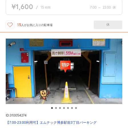
¥1,600
/
15
7:00
～
22:00
休
時間
休
55
人が
お気に入りの駐車場
ID:310054274
【7:00-23:00利用可】エムテック博多駅前3丁目パーキング