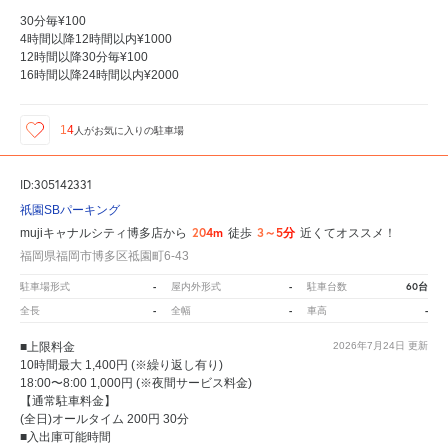
30分毎¥100
4時間以降12時間以内¥1000
12時間以降30分毎¥100
16時間以降24時間以内¥2000
14
人が
お気に入りの駐車場
ID:305142331
祇園SBパーキング
204m
3～5分
mujiキャナルシティ博多店から
徒歩
近くてオススメ！
福岡県福岡市博多区祗園町6-43
-
-
60台
駐車場形式
屋内外形式
駐車台数
-
-
-
全長
全幅
車高
■上限料金
2026年7月24日
更新
10時間最大 1,400円 (※繰り返し有り)
18:00〜8:00 1,000円 (※夜間サービス料金)
【通常駐車料金】
(全日)オールタイム 200円 30分
■入出庫可能時間