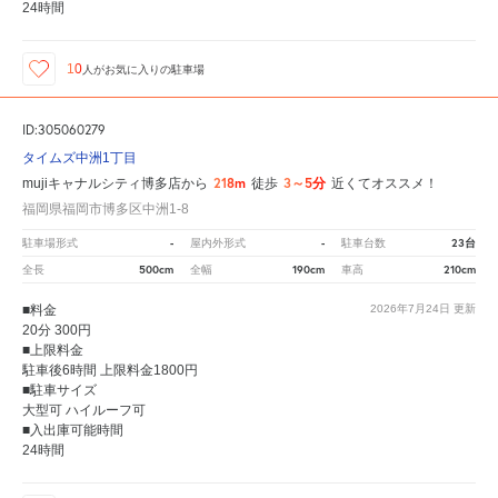
24時間
10
人が
お気に入りの駐車場
ID:305060279
タイムズ中洲1丁目
218m
3～5分
mujiキャナルシティ博多店から
徒歩
近くてオススメ！
福岡県福岡市博多区中洲1-8
-
-
23台
駐車場形式
屋内外形式
駐車台数
500cm
190cm
210cm
全長
全幅
車高
■料金
2026年7月24日
更新
20分 300円
■上限料金
駐車後6時間 上限料金1800円
■駐車サイズ
大型可 ハイルーフ可
■入出庫可能時間
24時間