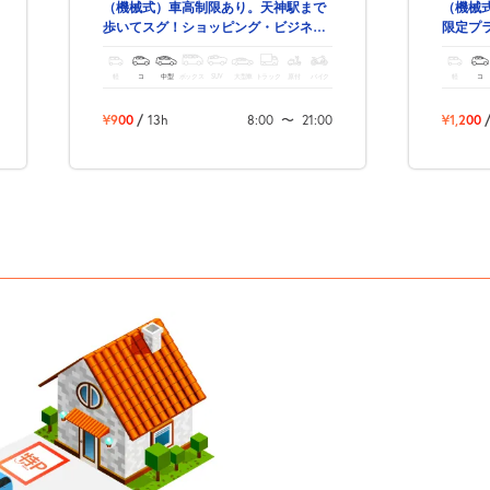
（機械式）車高制限あり。天神駅まで
（機械
歩いてスグ！ショッピング・ビジネ
限定プ
ス・観光にも便利な駐車場です。
軽
コ
中型
ボックス
SUV
大型車
トラック
原付
バイク
軽
コ
¥900
/
13h
8:00
〜
21:00
¥1,200