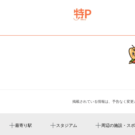
掲載されている情報は、予告なく変更
中洲川端駅
福岡市営平和台陸上競技場
yatai donryu
周辺に神社・お寺が見つかりませんでした。
最寄り駅
スタジアム
周辺の施設・スポ
キャナル・スプラッシュ 2026
祇園駅
福岡県中洲屋台橫丁