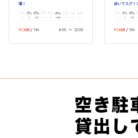
場！
歩いてスグ！
ス・観光にも
軽
コ
中型
ボックス
SUV
大型車
トラック
原付
バイク
軽
コ
中型
ボ
¥1,200
/
14h
8:00
〜
22:00
¥1,600
/
15h