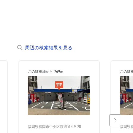
周辺の検索結果を見る
この駐車場から
769m
この駐
福岡県福岡市中央区渡辺通4-9-25
福岡県福