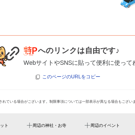
へのリンクは自由です♪
WebサイトやSNSに貼って便利に使って
このページのURLをコピー
されている場合がございます。制限事項については一部表示が異なる場合もござい
天神南駅
中洲屋台 小島商店
グルメストリート『KUOH
ット
周辺の神社・お寺
周辺のイベント
1st Anniversary Part
渡辺通駅
中洲屋台橫丁