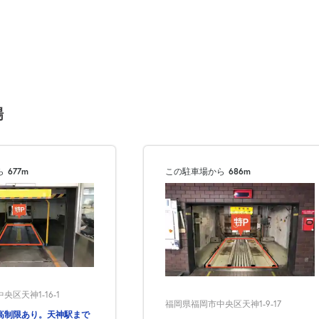
場
ら
677m
この駐車場から
686m
区天神1-16-1
福岡県福岡市中央区天神1-9-17
高制限あり。天神駅まで