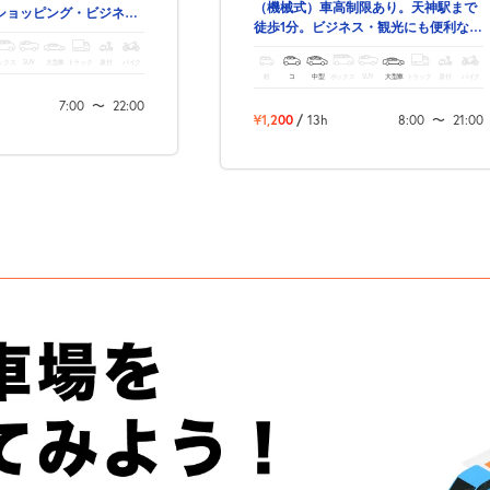
（機械式）車高制限あり。天神駅まで
ショッピング・ビジネ
徒歩1分。ビジネス・観光にも便利な駐
便利な駐車場です。
車場です。
ックス
SUV
大型車
トラック
原付
バイク
軽
コ
中型
ボックス
SUV
大型車
トラック
原付
バイク
7:00
〜
22:00
¥1,200
/
13h
8:00
〜
21:00