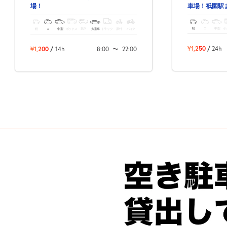
車場！祇園駅
場！
軽
コ
中型
ボ
軽
コ
中型
ボックス
SUV
大型車
トラック
原付
バイク
¥1,250
/
24h
¥1,200
/
14h
8:00
〜
22:00