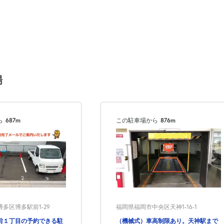
場
ら
687m
この駐車場から
876m
多区博多駅前1-29
福岡県福岡市中央区天神1-16-1
前１丁目の予約できる駐
（機械式）車高制限あり。天神駅まで