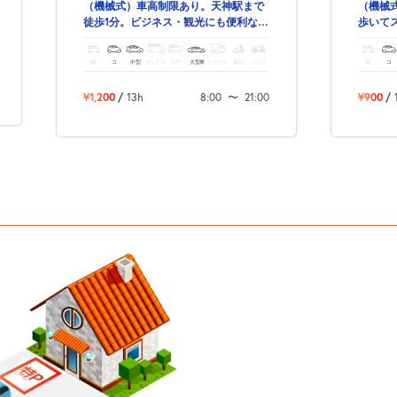
（機械式）車高制限あり。天神駅まで
（機械
徒歩1分。ビジネス・観光にも便利な駐
歩いて
車場です。
ス・観
軽
コ
中型
ボックス
SUV
大型車
トラック
原付
バイク
軽
コ
¥1,200
/
13h
8:00
〜
21:00
¥900
/