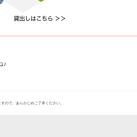
ね♪
ますので、あらかじめご了承ください。
uts オルガ ル ボンボン ドーナツ
 2026