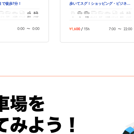
まで徒歩7分！
歩いてスグ！ショッピング・ビジネ
ス・観光にも便利な駐車場です。
ックス
SUV
大型車
トラック
原付
バイク
軽
コ
中型
ボックス
SUV
大型車
トラック
原付
バイク
0:00
〜
0:00
¥1,600
/
15h
7:00
〜
22:00