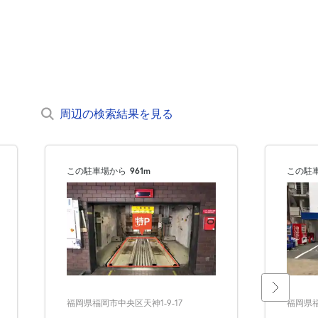
周辺の検索結果を見る
この駐車場から
961m
この駐
福岡県福岡市中央区天神1-9-17
福岡県福