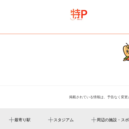
掲載されている情報は、予告なく変更
祇園駅
福岡市営平和台陸上競技場
オルガ・ル・ボン・ボン ドーナツ 博多店
萬行寺
グルメストリート『KUOHKA（くおうか）』開業1周年！
最寄り駅
スタジアム
周辺の施設・スポ
1st Anniversary Party
呉服町駅
焼肉・冷麺 大東園本店
櫛田神社 夫婦恵比寿神社