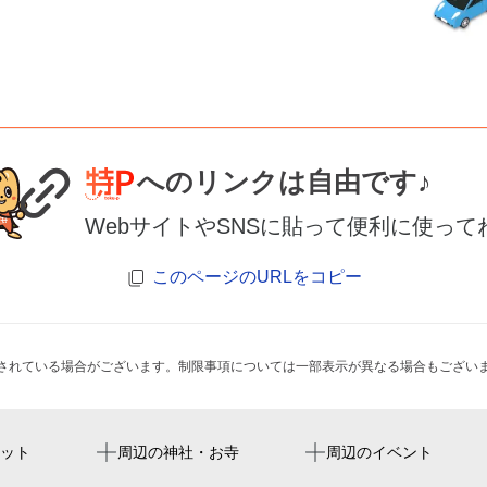
へのリンクは自由です♪
WebサイトやSNSに貼って便利に使って
このページのURLをコピー
されている場合がございます。制限事項については一部表示が異なる場合もござい
中洲川端駅
olga le bon bon don
順正寺
ット
周辺の神社・お寺
周辺のイベント
キャナル・スプラッシュ
博多駅
大東園本店
櫛田神社