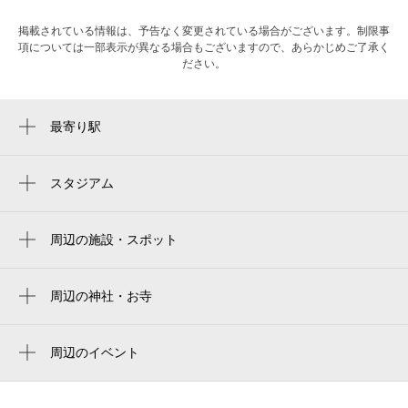
掲載されている情報は、予告なく変更されている場合がございます。制限事
項については一部表示が異なる場合もございますので、あらかじめご了承く
ださい。
最寄り駅
中洲川端駅
祇園駅
スタジアム
福岡市営平和台陸上競技場
呉服町駅
周辺の施設・スポット
天神南駅
福岡中洲ソープ 今ドキマットmax
渡辺通駅
new 貴賓室
周辺の神社・お寺
西鉄福岡（天神）駅
櫛田神社
エクセレンシア博多
天神駅
注連懸稲荷神社
周辺のイベント
ハピネス&ドリーム福岡
キャナル・スプラッシュ 2026
博多駅
櫛田神社 夫婦恵比寿神社
darts bar butterfly
グルメストリート『KUOHKA（くおう
薬院駅