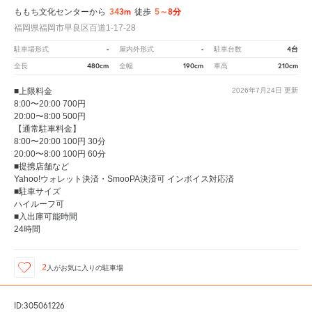
343m
5～8分
ももち文化センターから
徒歩
福岡県福岡市早良区百道1-17-28
-
-
4台
駐車場形式
屋内外形式
駐車台数
480cm
190cm
210cm
全長
全幅
車高
■上限料金
2026年7月24日
更新
8:00〜20:00 700円
20:00〜8:00 500円
【通常駐車料金】
8:00〜20:00 100円 30分
20:00〜8:00 100円 60分
■提携店舗など
Yahoo!ウォレット決済・SmooPA決済可 インボイス対応済
■駐車サイズ
ハイルーフ可
■入出庫可能時間
24時間
2
人が
お気に入りの駐車場
ID:305061226