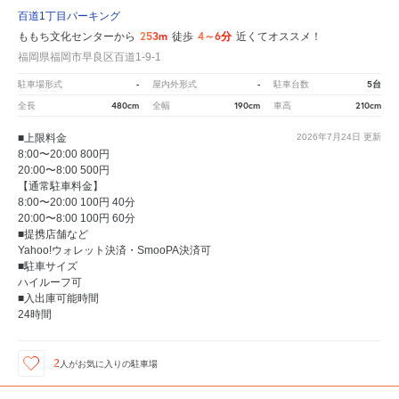
百道1丁目パーキング
253m
4～6分
ももち文化センターから
徒歩
近くてオススメ！
福岡県福岡市早良区百道1-9-1
-
-
5台
駐車場形式
屋内外形式
駐車台数
480cm
190cm
210cm
全長
全幅
車高
■上限料金
2026年7月24日
更新
8:00〜20:00 800円
20:00〜8:00 500円
【通常駐車料金】
8:00〜20:00 100円 40分
20:00〜8:00 100円 60分
■提携店舗など
Yahoo!ウォレット決済・SmooPA決済可
■駐車サイズ
ハイルーフ可
■入出庫可能時間
24時間
2
人が
お気に入りの駐車場