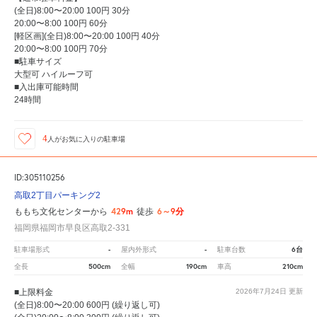
(全日)8:00〜20:00 100円 30分
20:00〜8:00 100円 60分
[軽区画](全日)8:00〜20:00 100円 40分
20:00〜8:00 100円 70分
■駐車サイズ
大型可 ハイルーフ可
■入出庫可能時間
24時間
4
人が
お気に入りの駐車場
ID:305110256
高取2丁目パーキング2
429m
6～9分
ももち文化センターから
徒歩
福岡県福岡市早良区高取2-331
-
-
6台
駐車場形式
屋内外形式
駐車台数
500cm
190cm
210cm
全長
全幅
車高
■上限料金
2026年7月24日
更新
(全日)8:00〜20:00 600円 (繰り返し可)