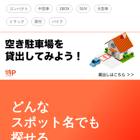
コンパクト
中型車
1BOX
SUV
大型車
トラック
原付
バイク
どんな
スポット名でも
探せる。