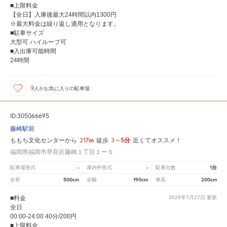
■上限料金
【全日】入庫後最大24時間以内1300円
※最大料金は繰り返し適用となります。
■駐車サイズ
大型可 ハイルーフ可
■入出庫可能時間
24時間
9
人が
お気に入りの駐車場
ID:305066695
藤崎駅前
217m
3～5分
ももち文化センターから
徒歩
近くてオススメ！
福岡県福岡市早良区藤崎１丁目１ー５
-
-
1台
駐車場形式
屋内外形式
駐車台数
500cm
190cm
200cm
全長
全幅
車高
■料金
2026年7月27日
更新
全日
00:00-24:00 40分/200円
■上限料金