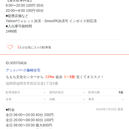
【通常駐車料金】
8:00〜20:00 100円 30分
20:00〜8:00 100円 60分
■提携店舗など
Yahoo!ウォレット決済・SmooPA決済可 インボイス対応済
■入出庫可能時間
24時間
3
人が
お気に入りの駐車場
ID:305176826
アットパーク藤崎住宅
229m
3～5分
ももち文化センターから
徒歩
近くてオススメ！
福岡県福岡市早良区百道1丁目6番
-
-
5台
駐車場形式
屋内外形式
駐車台数
-
-
-
全長
全幅
車高
■料金
2026年7月24日
更新
全日 08:00〜20:00 60分 200円
全日 20:00〜08:00 60分 100円
全日 08:00〜20:00 最大800円