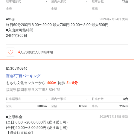
-
-
12台
駐車場形式
屋内外形式
駐車台数
-
-
-
全長
全幅
車高
■料金
2026年7月24日
更新
終日60分200円 8:00〜20:00 最大700円 20:00〜8:00 最大500円
■入出庫可能時間
24時間365日
4
人が
お気に入りの駐車場
ID:305110246
百道3丁目パーキング
400m
5～8分
ももち文化センターから
徒歩
福岡県福岡市早良区百道3-804-75
-
-
6台
駐車場形式
屋内外形式
駐車台数
500cm
190cm
210cm
全長
全幅
車高
■上限料金
2026年7月24日
更新
(全日)8:00〜20:00 800円 (繰り返し可)
(全日)20:00〜8:00 500円 (繰り返し可)
【通常駐車料金】