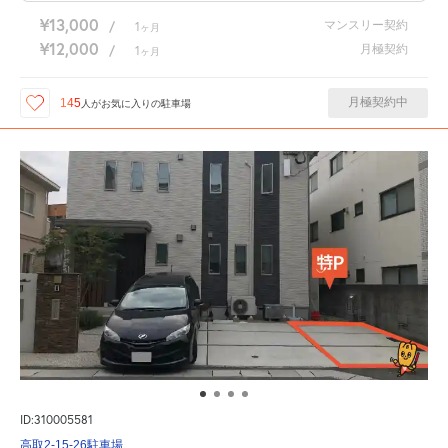
¥13,000
マンスリー契約
/
1
ヶ月
¥12,000
月極契約
/
1
ヶ月
月極契約中
145
人が
お気に入りの駐車場
ID:310005581
高取2-15-26駐車場