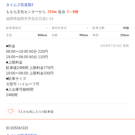
タイムズ百道第2
353m
5～8分
ももち文化センターから
徒歩
福岡県福岡市早良区百道1-14
-
-
10台
駐車場形式
屋内外形式
駐車台数
500cm
190cm
210cm
全長
全幅
車高
■料金
2026年7月24日
更新
08:00〜19:00 60分 220円
19:00〜08:00 60分 110円
■上限料金
駐車後24時間 上限料金770円
19:00〜08:00 上限料金330円
■駐車サイズ
大型可 ハイルーフ可
■入出庫可能時間
24時間
5
人が
お気に入りの駐車場
ID:305061223