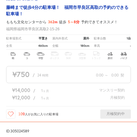
藤崎まで徒歩4分の駐車場！ 福岡市早良区高取の予約のできる
駐車場！
362m
5～8分
ももち文化センターから
徒歩
予約できてオススメ！
福岡県福岡市早良区高取2-15-26
平置き
屋外
1台
駐車場形式
屋内外形式
駐車台数
460cm
180cm
-
全長
全幅
車高
軽
コ
中型
ボックス
SUV
大型車
トラック
原付
バイク
¥750
/
24
0:00
～
0:00
契
時間
¥14,000
マンスリー契約
/
1
ヶ月
¥12,000
月極契約
/
1
ヶ月
月極契約中
109
人が
お気に入りの駐車場
ID:305024589