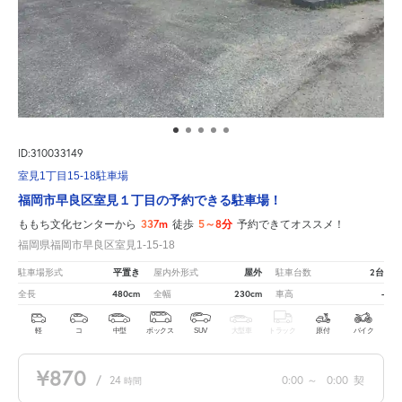
ID:310033149
室見1丁目15-18駐車場
福岡市早良区室見１丁目の予約できる駐車場！
337m
5～8分
ももち文化センターから
徒歩
予約できてオススメ！
福岡県福岡市早良区室見1-15-18
平置き
屋外
2台
駐車場形式
屋内外形式
駐車台数
480cm
230cm
-
全長
全幅
車高
軽
コ
中型
ボックス
SUV
大型車
トラック
原付
バイク
¥870
/
24
0:00
～
0:00
契
時間