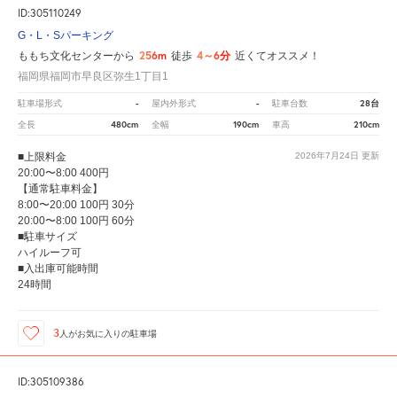
ID:305110249
G・L・Sパーキング
256m
4～6分
ももち文化センターから
徒歩
近くてオススメ！
福岡県福岡市早良区弥生1丁目1
-
-
28台
駐車場形式
屋内外形式
駐車台数
480cm
190cm
210cm
全長
全幅
車高
■上限料金
2026年7月24日
更新
20:00〜8:00 400円
【通常駐車料金】
8:00〜20:00 100円 30分
20:00〜8:00 100円 60分
■駐車サイズ
ハイルーフ可
■入出庫可能時間
24時間
3
人が
お気に入りの駐車場
ID:305109386