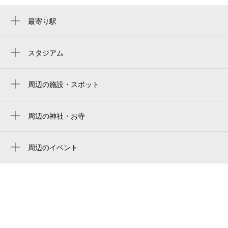
最寄り駅
藤崎駅
室見駅
スタジアム
미즈호 paypay 돔 후쿠오카
西新駅
福岡paypay巨蛋
周辺の施設・スポット
ももち文化センター
mizuho paypay dome fukuoka
福岡県立ももち文化センター
周辺の神社・お寺
みずほpaypayドーム福岡
周辺に神社・お寺が見つかりませんでした。
福岡県立ももち文化センター（ももちパレ
fukuoka paypay dome
ス）
周辺のイベント
후쿠오카 paypay 돔
周辺にイベントが見つかりませんでした。
ももち体育館
福冈瑞穗paypay巨蛋
ももちパレス
福岡市営平和台陸上競技場
sawarapia（ももち文化センター）
福岡市ももち体育館