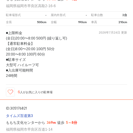
福岡県福岡市早良区高取2-16-6
-
-
2台
駐車場形式
屋内外形式
駐車台数
500cm
190cm
210cm
全長
全幅
車高
■上限料金
2026年7月24日
更新
(全日)20:00〜8:00 500円 (繰り返し可)
【通常駐車料金】
(全日)8:00〜20:00 100円 50分
20:00〜8:00 100円 60分
■駐車サイズ
大型可 ハイルーフ可
■入出庫可能時間
24時間
6
人が
お気に入りの駐車場
ID:305176821
タイムズ百道第3
369m
5～8分
ももち文化センターから
徒歩
福岡県福岡市早良区百道1-14