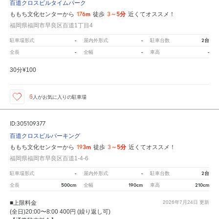
百道クロスビルタイムパーク
176m
3～5分
ももち文化センターから
徒歩
近くてオススメ！
福岡県福岡市早良区百道1丁目4
-
-
2台
駐車場形式
屋内外形式
駐車台数
-
-
-
全長
全幅
車高
30分¥100
6
人が
お気に入りの駐車場
ID:305109377
百道クロスビルパーキング
193m
3～5分
ももち文化センターから
徒歩
近くてオススメ！
福岡県福岡市早良区百道1-4-6
-
-
2台
駐車場形式
屋内外形式
駐車台数
500cm
190cm
210cm
全長
全幅
車高
■上限料金
2026年7月24日
更新
(全日)20:00〜8:00 400円 (繰り返し可)