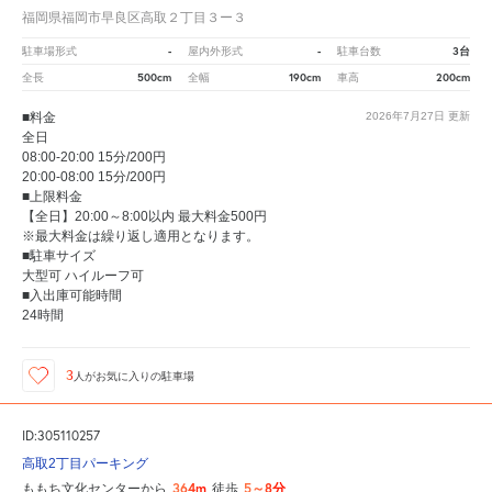
福岡県福岡市早良区高取２丁目３ー３
-
-
3台
駐車場形式
屋内外形式
駐車台数
500cm
190cm
200cm
全長
全幅
車高
■料金
2026年7月27日
更新
全日
08:00-20:00 15分/200円
20:00-08:00 15分/200円
■上限料金
【全日】20:00～8:00以内 最大料金500円
※最大料金は繰り返し適用となります。
■駐車サイズ
大型可 ハイルーフ可
■入出庫可能時間
24時間
3
人が
お気に入りの駐車場
ID:305110257
高取2丁目パーキング
364m
5～8分
ももち文化センターから
徒歩