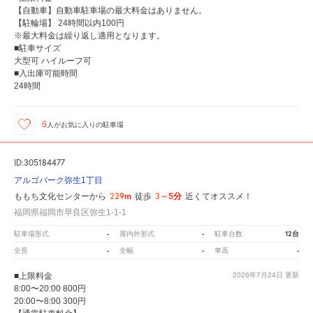
【自動車】自動車駐車場の最大料金はありません。
【駐輪場】 24時間以内100円
※最大料金は繰り返し適用となります。
■駐車サイズ
大型可 ハイルーフ可
■入出庫可能時間
24時間
6
人が
お気に入りの駐車場
ID:305184477
アルゴパーク弥生1丁目
229m
3～5分
ももち文化センターから
徒歩
近くてオススメ！
福岡県福岡市早良区弥生1-1-1
-
-
12台
駐車場形式
屋内外形式
駐車台数
-
-
-
全長
全幅
車高
■上限料金
2026年7月24日
更新
8:00〜20:00 800円
20:00〜8:00 300円