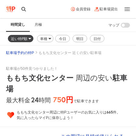
会員登録
駐車場貸出
時間貸し
月極
マップ
近い特P順
車種
今日
明日
日付
駐車場予約の特P
ももち文化センター 近くの安い駐車場
駐車場が50件見つかりました！
ももち文化センター
周辺の安い
駐車
場
750円
24
時間
最大料金
で駐車できます
665
ももち文化センター周辺に特Pユーザーのお気に入りは
件。
気に入ったらマイPに保存しよう！