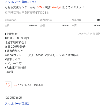
アルゴパーク藤崎1丁目2
305m
4～6分
ももち文化センターから
徒歩
近くてオススメ！
福岡県福岡市早良区藤崎1丁目23-8
-
-
4台
駐車場形式
屋内外形式
駐車台数
480cm
190cm
210cm
全長
全幅
車高
■上限料金
2026年7月24日
更新
18:00〜8:00 300円
【通常駐車料金】
終日 100円 60分
■提携店舗など
Yahoo!ウォレット決済・SmooPA決済可 インボイス対応済
■駐車サイズ
ハイルーフ可
■入出庫可能時間
24時間
12
人が
お気に入りの駐車場
ID:305176825
アルゴパーク百道2