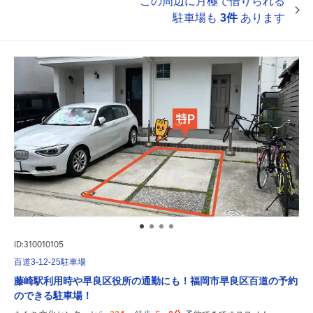
この周辺に月極で借りられる
駐車場も
3件
あります
ID:310010105
百道3-12-25駐車場
藤崎駅利用時や早良区役所の通勤にも！福岡市早良区百道の予約
のできる駐車場！