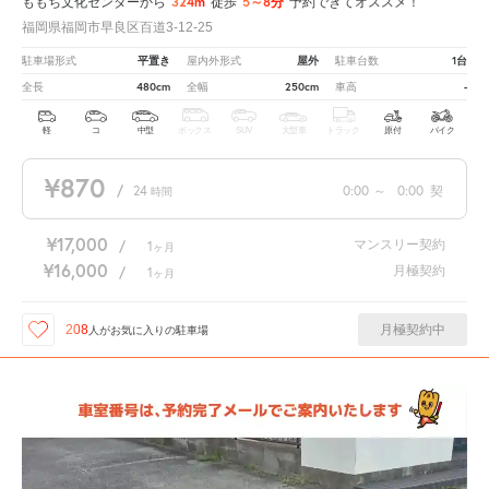
324m
5～8分
ももち文化センターから
徒歩
予約できてオススメ！
福岡県福岡市早良区百道3-12-25
平置き
屋外
1台
駐車場形式
屋内外形式
駐車台数
480cm
250cm
-
全長
全幅
車高
軽
コ
中型
ボックス
SUV
大型車
トラック
原付
バイク
¥870
/
24
0:00
～
0:00
契
時間
¥17,000
マンスリー契約
/
1
ヶ月
¥16,000
月極契約
/
1
ヶ月
月極契約中
208
人が
お気に入りの駐車場