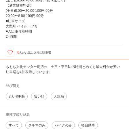
(全日)20:00〜8:00 300円 (繰り返し可)
【通常駐車料金】
(全日)8:00〜20:00 100円 60分
20:00〜8:00 100円 90分
■駐車サイズ
大型可 ハイルーフ可
■入出庫可能時間
24時間
6
人が
お気に入りの駐車場
ももち文化センター周辺の、土日・平日NaN時間とめても最大料金が安い
駐車場を4件表示しています。
並び替え
近い特P順
安い順
人気順
車種で絞り込み
すべて
クルマのみ
バイクのみ
軽自動車