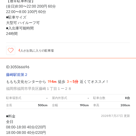
【通常駐車料金】
(全日)8:00〜22:00 200円 60分
22:00〜8:00 100円 60分
■駐車サイズ
大型可 ハイルーフ可
■入出庫可能時間
24時間
4
人が
お気に入りの駐車場
ID:305066696
藤崎駅前第２
194m
3～5分
ももち文化センターから
徒歩
近くてオススメ！
福岡県福岡市早良区藤崎１丁目１ー２８
-
-
8台
駐車場形式
屋内外形式
駐車台数
500cm
190cm
200cm
全長
全幅
車高
■料金
2026年7月27日
更新
全日
08:00-18:00 40分/220円
18:00-08:00 40分/220円