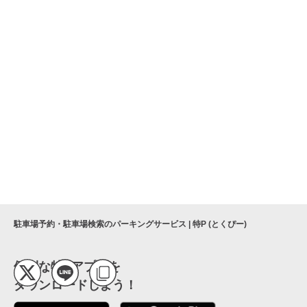
レジデンス百道
福岡市立早良市民センター
福岡市早良図書館
福岡市役所道路下水道局 藤崎バス乗継ター
ミナル
早良市民センター
駐車場予約・駐車場検索のパーキングサービス | 特P (とくぴー)
便利な特Pアプリを
ダウンロードしよう！