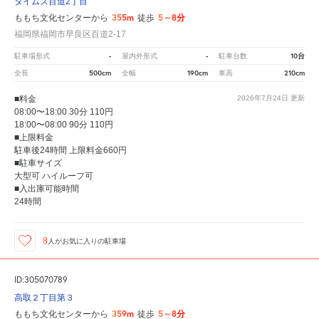
タイムズ百道2丁目
355m
5～8分
ももち文化センターから
徒歩
福岡県福岡市早良区百道2-17
-
-
10台
駐車場形式
屋内外形式
駐車台数
500cm
190cm
210cm
全長
全幅
車高
■料金
2026年7月24日
更新
08:00〜18:00 30分 110円
18:00〜08:00 90分 110円
■上限料金
駐車後24時間 上限料金660円
■駐車サイズ
大型可 ハイルーフ可
■入出庫可能時間
24時間
8
人が
お気に入りの駐車場
ID:305070789
高取２丁目第３
359m
5～8分
ももち文化センターから
徒歩