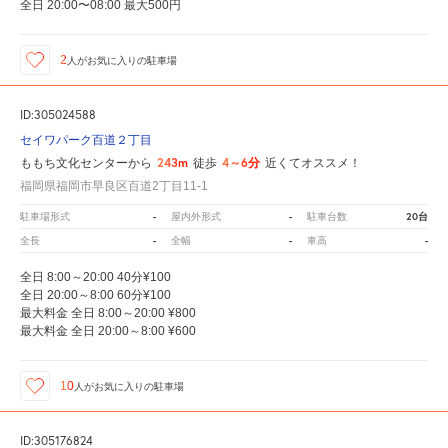
全日 20:00〜08:00 最大500円
2
人が
お気に入りの駐車場
ID:305024588
セイワパーク百道２丁目
243m
4～6分
ももち文化センターから
徒歩
近くてオススメ！
福岡県福岡市早良区百道2丁目11-1
-
-
20台
駐車場形式
屋内外形式
駐車台数
-
-
-
全長
全幅
車高
全日 8:00～20:00 40分¥100
全日 20:00～8:00 60分¥100
最大料金 全日 8:00～20:00 ¥800
最大料金 全日 20:00～8:00 ¥600
10
人が
お気に入りの駐車場
ID:305176824