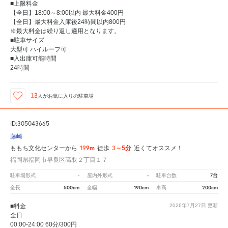
■上限料金
【全日】18:00～8:00以内 最大料金400円
【全日】最大料金入庫後24時間以内800円
※最大料金は繰り返し適用となります。
■駐車サイズ
大型可 ハイルーフ可
■入出庫可能時間
24時間
13
人が
お気に入りの駐車場
ID:305043665
藤崎
199m
3～5分
ももち文化センターから
徒歩
近くてオススメ！
福岡県福岡市早良区高取２丁目１７
-
-
7台
駐車場形式
屋内外形式
駐車台数
500cm
190cm
200cm
全長
全幅
車高
■料金
2026年7月27日
更新
全日
00:00-24:00 60分/300円