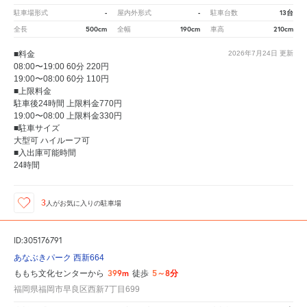
-
-
13台
駐車場形式
屋内外形式
駐車台数
500cm
190cm
210cm
全長
全幅
車高
■料金
2026年7月24日
更新
08:00〜19:00 60分 220円
19:00〜08:00 60分 110円
■上限料金
駐車後24時間 上限料金770円
19:00〜08:00 上限料金330円
■駐車サイズ
大型可 ハイルーフ可
■入出庫可能時間
24時間
3
人が
お気に入りの駐車場
ID:305176791
あなぶきパーク 西新664
399m
5～8分
ももち文化センターから
徒歩
福岡県福岡市早良区西新7丁目699