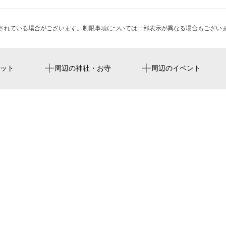
されている場合がございます。制限事項については一部表示が異なる場合もござい
福岡paypay巨蛋
紺青
ット
周辺の神社・お寺
周辺のイベント
室見駅
みずほpaypayドーム福岡
シャンピア藤崎
후쿠오카 paypay 돔
紅葉八幡宮 早良総守護
福岡市営平和台陸上競技場
ファミリーマート 福岡市
ギャラリーエス・ピオーネ
早良区役所 企画課