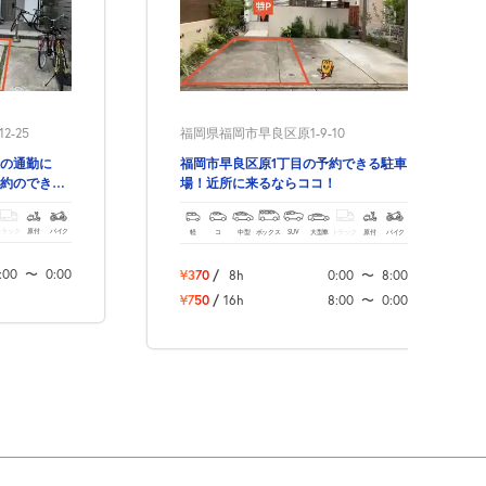
-25
福岡県福岡市早良区原1-9-10
の通勤に
福岡市早良区原1丁目の予約できる駐車
約のできる
場！近所に来るならココ！
トラック
原付
バイク
軽
コ
中型
ボックス
SUV
大型車
トラック
原付
バイク
:00
〜
0:00
¥370
/
8h
0:00
〜
8:00
¥750
/
16h
8:00
〜
0:00