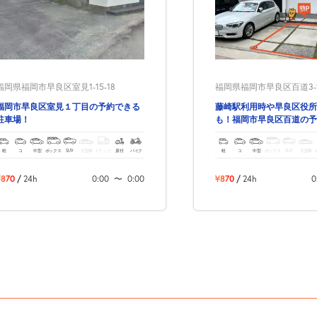
福岡県福岡市早良区室見1-15-18
福岡県福岡市早良区百道3-12
福岡市早良区室見１丁目の予約できる
藤崎駅利用時や早良区役所
駐車場！
も！福岡市早良区百道の予
駐車場！
軽
コ
中型
ボックス
SUV
大型車
トラック
原付
バイク
軽
コ
中型
ボックス
SUV
大型車
¥870
/
24h
0:00
〜
0:00
¥870
/
24h
0