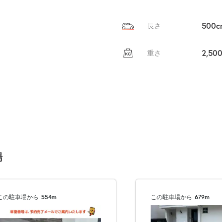
500c
長さ
2,50
重さ
場
この駐車場から
554m
この駐車場から
679m