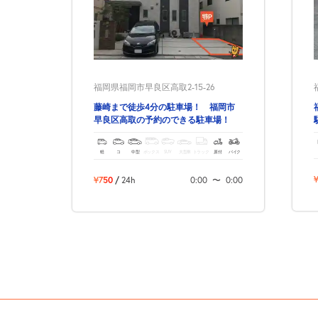
福岡県福岡市早良区高取2-15-26
藤崎まで徒歩4分の駐車場！ 福岡市
早良区高取の予約のできる駐車場！
軽
コ
中型
ボックス
SUV
大型車
トラック
原付
バイク
¥750
/
24h
0:00
〜
0:00