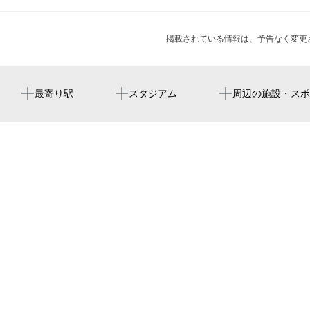
掲載されている情報は、予告なく変更
藤崎駅
미즈호 paypay 돔 후쿠오카
本法寺
周辺に神社・お寺が見つかりませんでした。
周辺にイベントが見つかりませんでした。
最寄り駅
スタジアム
周辺の施設・スポ
西新駅
mizuho paypay dome fukuoka
二階堂写真舘
fukuoka paypay dome
trial go 藤崎駅前店
福冈瑞穗paypay巨蛋
猿田彦神社
もつ鍋 たかとり
藤崎駅 出入口