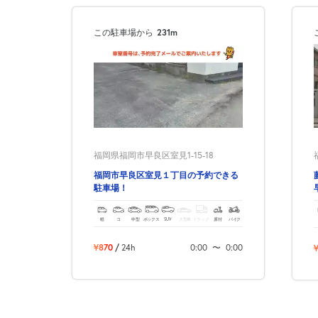
この駐車場から
231m
福岡県福岡市早良区室見1-15-18
福岡市早良区室見１丁目の予約できる
駐車場！
軽
コ
中型
ボックス
SUV
大型車
トラック
原付
バイク
¥870
/
24h
0:00
〜
0:00