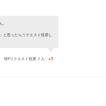
ん。
」と思ったらリクエスト投票し
特Pリクエスト投票
3
人