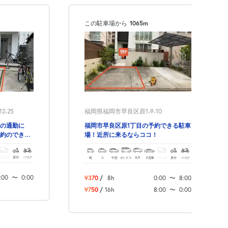
この駐車場から
1065m
-25
福岡県福岡市早良区原1-9-10
の通勤に
福岡市早良区原1丁目の予約できる駐車
約のできる
場！近所に来るならココ！
トラック
原付
バイク
軽
コ
中型
ボックス
SUV
大型車
トラック
原付
バイク
:00
〜
0:00
¥370
/
8h
0:00
〜
8:00
¥750
/
16h
8:00
〜
0:00