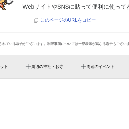
WebサイトやSNSに貼って便利に使って
このページのURLをコピー
されている場合がございます。制限事項については一部表示が異なる場合もござい
福岡paypay巨蛋
生粉蕎麦 玄
ット
周辺の神社・お寺
周辺のイベント
室見駅
みずほpaypayドーム福岡
藤崎駅 出入口
후쿠오카 paypay 돔
福岡市立早良市民センター
福岡市営平和台陸上競技場
猿田彦神社
早良市民センター
ギャラリーエス・ピオーネ