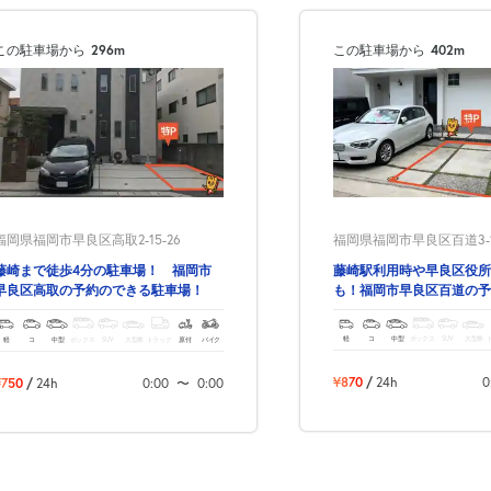
この駐車場から
296m
この駐車場から
402m
福岡県福岡市早良区百道3-12
福岡県福岡市早良区高取2-15-26
藤崎駅利用時や早良区役所
藤崎まで徒歩4分の駐車場！ 福岡市
も！福岡市早良区百道の予
早良区高取の予約のできる駐車場！
駐車場！
軽
コ
中型
ボックス
SUV
大型車
軽
コ
中型
ボックス
SUV
大型車
トラック
原付
バイク
¥870
/
24h
0
¥750
/
24h
0:00
〜
0:00