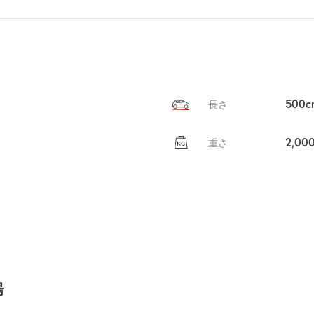
500c
長さ
2,00
重さ
場