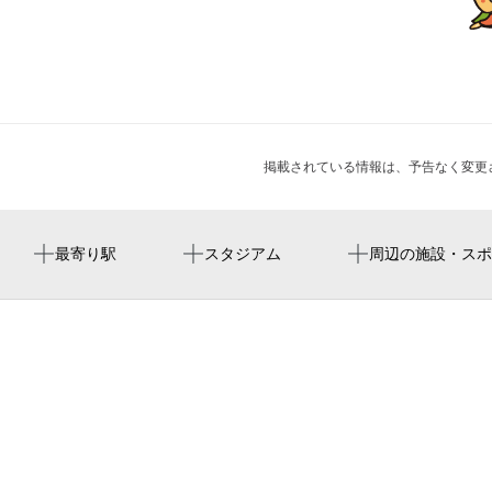
掲載されている情報は、予告なく変更
藤崎駅
미즈호 paypay 돔 후쿠오카
ロッテリア 藤崎駅前店
周辺に神社・お寺が見つかりませんでした。
周辺にイベントが見つかりませんでした。
最寄り駅
スタジアム
周辺の施設・スポ
西新駅
mizuho paypay dome fukuoka
百道公民館
fukuoka paypay dome
藤崎バス乗継ターミナル
福冈瑞穗paypay巨蛋
福岡市早良図書館
福岡市立早良市民センター
福岡市役所道路下水道局 藤崎バス乗継ターミナル