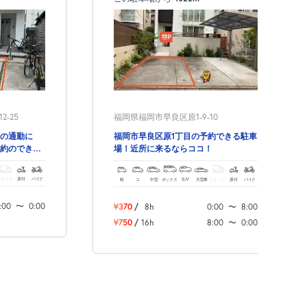
-25
福岡県福岡市早良区原1-9-10
の通勤に
福岡市早良区原1丁目の予約できる駐車
約のできる
場！近所に来るならココ！
トラック
原付
バイク
軽
コ
中型
ボックス
SUV
大型車
トラック
原付
バイク
:00
〜
0:00
¥370
/
8h
0:00
〜
8:00
¥750
/
16h
8:00
〜
0:00