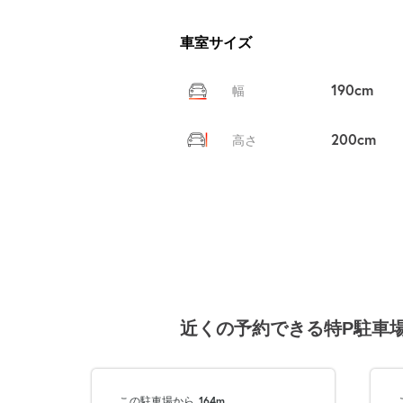
車室サイズ
190cm
幅
200cm
高さ
近くの予約できる特P駐車
この駐車場から
164m