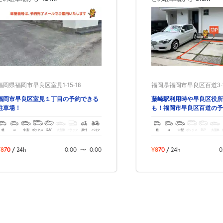
福岡県福岡市早良区室見1-15-18
福岡県福岡市早良区百道3-12
福岡市早良区室見１丁目の予約できる
藤崎駅利用時や早良区役所
駐車場！
も！福岡市早良区百道の予
駐車場！
軽
コ
中型
ボックス
SUV
大型車
トラック
原付
バイク
軽
コ
中型
ボックス
SUV
大型車
¥870
/
24h
0:00
〜
0:00
¥870
/
24h
0