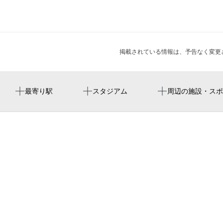
掲載されている情報は、予告なく変更
藤崎駅
미즈호 paypay 돔 후쿠오카
ファミリーマート 福岡市地下鉄藤崎駅店
周辺に神社・お寺が見つかりませんでした。
周辺にイベントが見つかりませんでした。
最寄り駅
スタジアム
周辺の施設・スポ
西新駅
mizuho paypay dome fukuoka
二階堂写真舘
fukuoka paypay dome
藤崎駅 出入口
福冈瑞穗paypay巨蛋
福岡市 早良区役所
早良市民センター
福岡市立早良市民センター