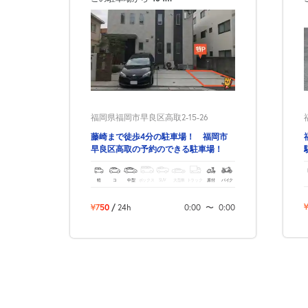
福岡県福岡市早良区高取2-15-26
藤崎まで徒歩4分の駐車場！ 福岡市
早良区高取の予約のできる駐車場！
軽
コ
中型
ボックス
SUV
大型車
トラック
原付
バイク
¥750
/
24h
0:00
〜
0:00