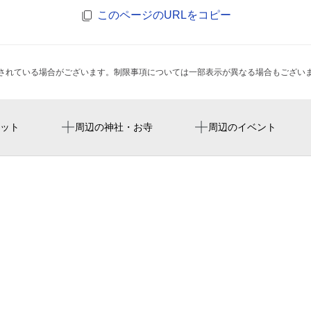
このページのURLをコピー
されている場合がございます。制限事項については一部表示が異なる場合もござい
福岡paypay巨蛋
猿田彦神社
ット
周辺の神社・お寺
周辺のイベント
室見駅
みずほpaypayドーム福岡
シャンピア藤崎
후쿠오카 paypay 돔
早良区役所 企画課
福岡市営平和台陸上競技場
藤崎バス乗継ターミナル
福岡市役所道路下水道局 
福岡市早良図書館