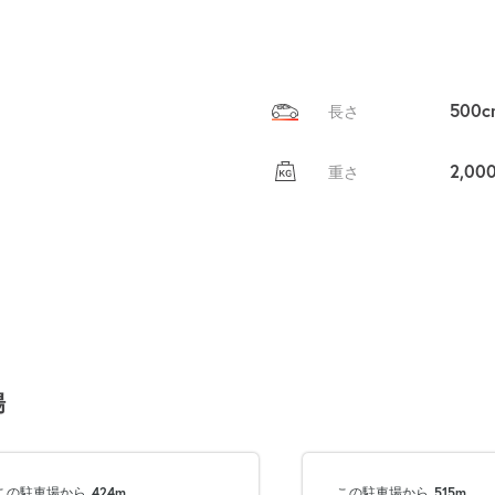
500c
長さ
2,00
重さ
場
この駐車場から
424m
この駐車場から
515m