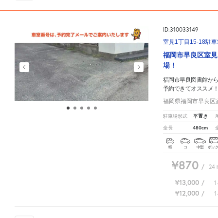
ID:310033149
室見1丁目15-18駐
福岡市早良区室見
場！
福岡市早良図書館か
予約できてオススメ
福岡県福岡市早良区室見
平置き
駐車場形式
480cm
全長
軽
コ
中型
ボッ
¥870
/
24
¥13,000
/
1
¥12,000
/
1