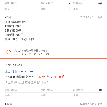
-
-
6台
駐車場形式
屋内外形式
駐車台数
-
-
-
全長
全幅
車高
■料金
2026年7月24日
更新
【通常駐車料金】
12時間500円
24時間600円
48時間1200円
夜間(18時〜8時)200円
気に入った駐車場を見つけたら
ハートをタップしてマイPに保存
ID:305185718
原山1丁目onedaypark
877m
11～16分
FOOT-pal浦和道祖土から
徒歩
埼玉県さいたま市緑区原山1丁目4
-
-
4台
駐車場形式
屋内外形式
駐車台数
-
-
-
全長
全幅
車高
■料金
2026年7月24日
更新