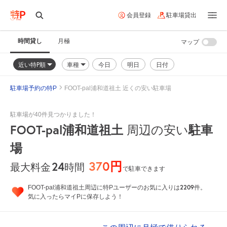
会員登録
駐車場貸出
時間貸し
月極
マップ
近い特P順
車種
今日
明日
日付
駐車場予約の特P
FOOT-pal浦和道祖土 近くの安い駐車場
駐車場が40件見つかりました！
FOOT-pal浦和道祖土
周辺の安い
駐車
場
370円
24
時間
最大料金
で駐車できます
2209
FOOT-pal浦和道祖土周辺に特Pユーザーのお気に入りは
件。
気に入ったらマイPに保存しよう！