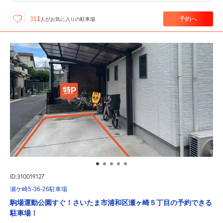
予約へ
311
人が
お気に入りの駐車場
ID:310019127
瀬ケ崎5-36-26駐車場
駒場運動公園すぐ！さいたま市浦和区瀬ヶ崎５丁目の予約できる
駐車場！