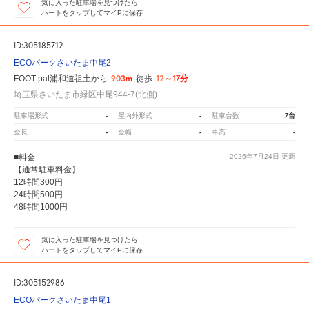
気に入った駐車場を見つけたら
ハートをタップしてマイPに保存
ID:305185712
ECOパークさいたま中尾2
903m
12～17分
FOOT-pal浦和道祖土から
徒歩
埼玉県さいたま市緑区中尾944-7(北側)
-
-
7台
駐車場形式
屋内外形式
駐車台数
-
-
-
全長
全幅
車高
■料金
2026年7月24日
更新
【通常駐車料金】
12時間300円
24時間500円
48時間1000円
気に入った駐車場を見つけたら
ハートをタップしてマイPに保存
ID:305152986
ECOパークさいたま中尾1