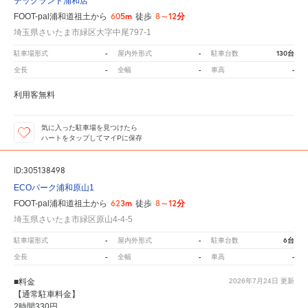
テックランド浦和店
605m
8～12分
FOOT-pal浦和道祖土から
徒歩
埼玉県さいたま市緑区大字中尾797-1
-
-
130台
駐車場形式
屋内外形式
駐車台数
-
-
-
全長
全幅
車高
利用客無料
気に入った駐車場を見つけたら
ハートをタップしてマイPに保存
ID:305138498
ECOパーク浦和原山1
623m
8～12分
FOOT-pal浦和道祖土から
徒歩
埼玉県さいたま市緑区原山4-4-5
-
-
6台
駐車場形式
屋内外形式
駐車台数
-
-
-
全長
全幅
車高
■料金
2026年7月24日
更新
【通常駐車料金】
2時間330円