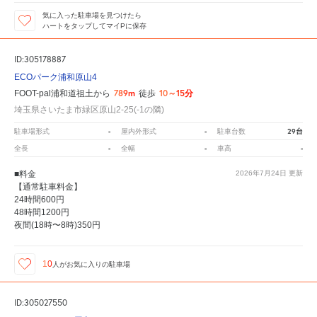
気に入った駐車場を見つけたら
ハートをタップしてマイPに保存
ID:305178887
ECOパーク浦和原山4
789m
10～15分
FOOT-pal浦和道祖土から
徒歩
埼玉県さいたま市緑区原山2-25(-1の隣)
-
-
29台
駐車場形式
屋内外形式
駐車台数
-
-
-
全長
全幅
車高
■料金
2026年7月24日
更新
【通常駐車料金】
24時間600円
48時間1200円
夜間(18時〜8時)350円
10
人が
お気に入りの駐車場
ID:305027550