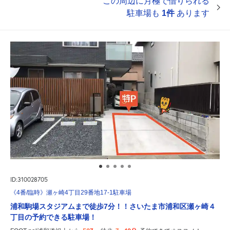
この周辺に月極で借りられる
駐車場も
1件
あります
ID:310028705
《4番/臨時》瀬ヶ崎4丁目29番地17-1駐車場
浦和駒場スタジアムまで徒歩7分！！さいたま市浦和区瀬ヶ崎４
丁目の予約できる駐車場！