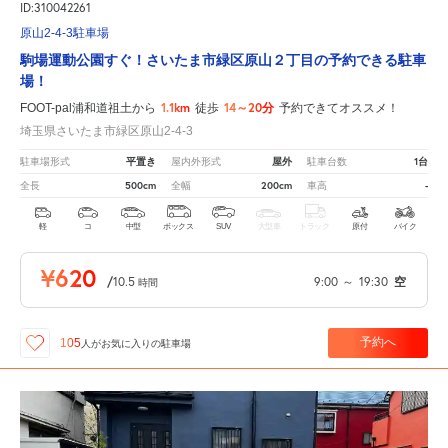
ID:310042261
原山2-4-3駐車場
駒場運動公園すぐ！さいたま市緑区原山２丁目の予約できる駐車
場！
1.1km
14～20分
FOOT-pal浦和道祖土から
徒歩
予約できてオススメ！
埼玉県さいたま市緑区原山2-4-3
平置き
屋外
1台
駐車場形式
屋内外形式
駐車台数
500cm
200cm
-
全長
全幅
車高
軽
コ
中型
ボックス
SUV
大型車
トラック
原付
バイク
¥620
/
10.5
9:00
～
19:30
空
時間
予約へ
105
人が
お気に入りの駐車場