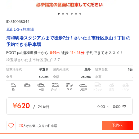
ID:310058344
原山1-3-7駐車場
浦和駒場スタジアムまで徒歩7分！さいたま市緑区原山１丁目の
予約できる駐車場
849m
11～16分
FOOT-pal浦和道祖土から
徒歩
予約できてオススメ！
埼玉県さいたま市緑区原山1-3-7
平置き
屋外
3台
駐車場形式
屋内外形式
駐車台数
500cm
250cm
-
全長
全幅
車高
軽
コ
中型
ボックス
SUV
大型車
トラック
原付
バイク
¥620
/
24
0:00
～
0:00
空
時間
予約へ
23
人が
お気に入りの駐車場