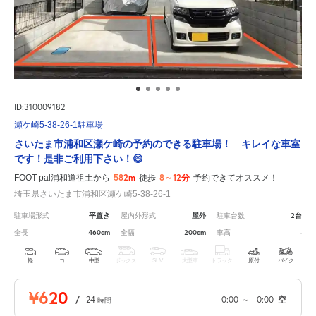
ID:310009182
瀬ケ崎5-38-26-1駐車場
さいたま市浦和区瀬ケ崎の予約のできる駐車場！ キレイな車室
です！是非ご利用下さい！😄
582m
8～12分
FOOT-pal浦和道祖土から
徒歩
予約できてオススメ！
埼玉県さいたま市浦和区瀬ケ崎5-38-26-1
平置き
屋外
2台
駐車場形式
屋内外形式
駐車台数
460cm
200cm
-
全長
全幅
車高
軽
コ
中型
ボックス
SUV
大型車
トラック
原付
バイク
¥620
/
24
0:00
～
0:00
空
時間