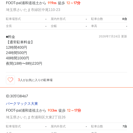
919m
12～17分
FOOT-pal浦和道祖土から
徒歩
埼玉県さいたま市緑区中尾110-23
-
-
8台
駐車場形式
屋内外形式
駐車台数
-
-
-
全長
全幅
車高
■料金
2026年7月24日
更新
【通常駐車料金】
12時間400円
24時間500円
48時間1000円
夜間(18時〜8時)220円
3
人が
お気に入りの駐車場
ID:305138467
パークマックス大東
933m
12～17分
FOOT-pal浦和道祖土から
徒歩
埼玉県さいたま市浦和区大東2丁目26
-
-
7台
駐車場形式
屋内外形式
駐車台数