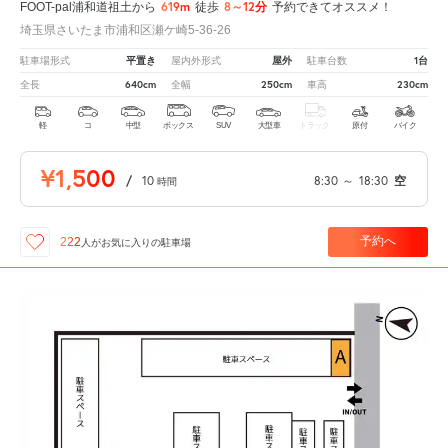
619m
8～12分
FOOT-pal浦和道祖土から
徒歩
予約できてオススメ！
埼玉県さいたま市浦和区瀬ケ崎5-36-26
平置き
屋外
1台
駐車場形式
屋内外形式
駐車台数
640cm
250cm
230cm
全長
全幅
車高
軽
コ
中型
ボックス
SUV
大型車
トラック
原付
バイク
¥1,500
/
10
8:30
～
18:30
空
時間
予約へ
222
人が
お気に入りの駐車場