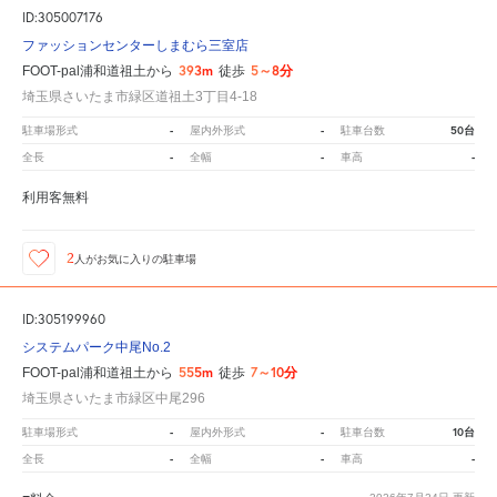
ID:305007176
ファッションセンターしまむら三室店
393m
5～8分
FOOT-pal浦和道祖土から
徒歩
埼玉県さいたま市緑区道祖土3丁目4-18
-
-
50台
駐車場形式
屋内外形式
駐車台数
-
-
-
全長
全幅
車高
利用客無料
2
人が
お気に入りの駐車場
ID:305199960
システムパーク中尾No.2
555m
7～10分
FOOT-pal浦和道祖土から
徒歩
埼玉県さいたま市緑区中尾296
-
-
10台
駐車場形式
屋内外形式
駐車台数
-
-
-
全長
全幅
車高