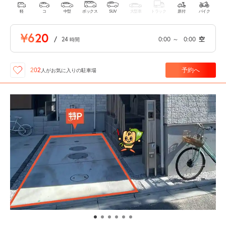
軽
コ
中型
ボックス
SUV
大型車
トラック
原付
バイク
¥620
/
24
0:00
～
0:00
空
時間
予約へ
202
人が
お気に入りの駐車場