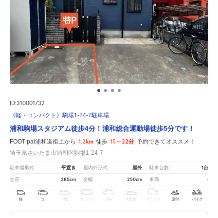
ID:310001732
《軽・コンパクト》駒場1-24-7駐車場
浦和駒場スタジアム徒歩4分！浦和総合運動場徒歩5分です！
1.2km
15～22分
FOOT-pal浦和道祖土から
徒歩
予約できてオススメ！
埼玉県さいたま市浦和区駒場1-24-7
平置き
屋外
1台
駐車場形式
屋内外形式
駐車台数
385cm
250cm
-
全長
全幅
車高
軽
コ
中型
ボックス
SUV
大型車
トラック
原付
バイク