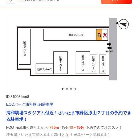
ID:310036668
ECOパーク浦和原山4駐車場
浦和駒場スタジアム付近！さいたま市緑区原山２丁目の予約でき
る駐車場！
795m
10～15分
FOOT-pal浦和道祖土から
徒歩
予約できてオススメ！
埼玉県さいたま市緑区原山2-25-1となり ECOパーク浦和原山4