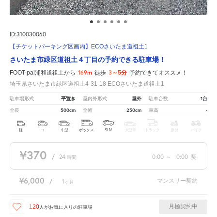
ID:310030060
【チケットパーキング区画内】ECOさいたま道祖土1
さいたま市緑区道祖土４丁目の予約できる駐車場！
169m
3～5分
FOOT-pal浦和道祖土から
徒歩
予約できてオススメ！
埼玉県さいたま市緑区道祖土4-31-18 ECOさいたま道祖土1
平置き
屋外
1台
駐車場形式
屋内外形式
駐車台数
500cm
250cm
-
全長
全幅
車高
軽
コ
中型
ボックス
SUV
大型車
トラック
原付
バイク
¥370
/
24
0:00
～
0:00
契
時間
¥6,000
マンスリー契約
/
1
ヶ月
月極契約中
120
人が
お気に入りの駐車場