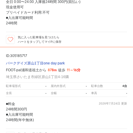
全日 0:00〜24:00 入庫後24時間 300円(前払い)
現金使用可
プリペイドカード利用:不可
■入出庫可能時間
24時間
気に入った駐車場を見つけたら
ハートをタップしてマイPに保存
ID:305185717
パークデイズ原山1丁目one day park
878m
11～16分
FOOT-pal浦和道祖土から
徒歩
埼玉県さいたま市緑区原山1丁目4-16隣
-
-
4台
駐車場形式
屋内外形式
駐車台数
-
-
-
全長
全幅
車高
■料金
2026年7月24日
更新
24時間300円
■入出庫可能時間
24時間(年中無休)