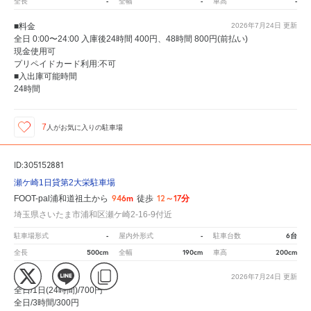
-
-
-
全長
全幅
車高
■料金
2026年7月24日
更新
全日 0:00〜24:00 入庫後24時間 400円、48時間 800円(前払い)
現金使用可
プリペイドカード利用:不可
■入出庫可能時間
24時間
7
人が
お気に入りの駐車場
ID:305152881
瀬ケ崎1日貸第2大栄駐車場
946m
12～17分
FOOT-pal浦和道祖土から
徒歩
埼玉県さいたま市浦和区瀬ケ崎2-16-9付近
-
-
6台
駐車場形式
屋内外形式
駐車台数
500cm
190cm
200cm
全長
全幅
車高
■料金
2026年7月24日
更新
全日/1日(24時間)/700円
全日/3時間/300円