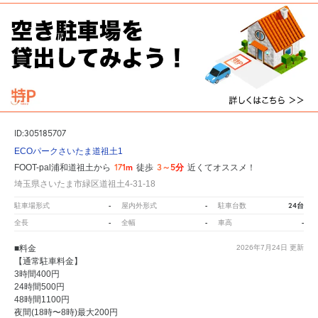
ID:305185707
ECOパークさいたま道祖土1
171m
3～5分
FOOT-pal浦和道祖土から
徒歩
近くてオススメ！
埼玉県さいたま市緑区道祖土4-31-18
-
-
24台
駐車場形式
屋内外形式
駐車台数
-
-
-
全長
全幅
車高
■料金
2026年7月24日
更新
【通常駐車料金】
3時間400円
24時間500円
48時間1100円
夜間(18時〜8時)最大200円