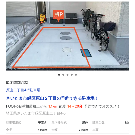
ID:310035102
原山二丁目4-5駐車場
さいたま市緑区原山２丁目の予約できる駐車場！
1.1km
14～20分
FOOT-pal浦和道祖土から
徒歩
予約できてオススメ！
埼玉県さいたま市緑区原山二丁目4-5
平置き
屋外
1台
駐車場形式
屋内外形式
駐車台数
460cm
240cm
-
全長
全幅
車高