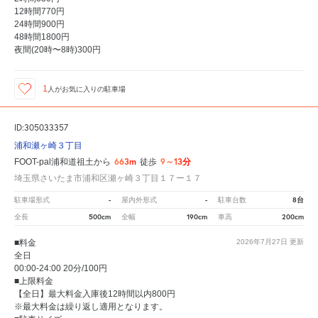
12時間770円
24時間900円
48時間1800円
夜間(20時〜8時)300円
1
人が
お気に入りの駐車場
ID:305033357
浦和瀬ヶ崎３丁目
663m
9～13分
FOOT-pal浦和道祖土から
徒歩
埼玉県さいたま市浦和区瀬ヶ崎３丁目１７ー１７
-
-
8台
駐車場形式
屋内外形式
駐車台数
500cm
190cm
200cm
全長
全幅
車高
■料金
2026年7月27日
更新
全日
00:00-24:00 20分/100円
■上限料金
【全日】最大料金入庫後12時間以内800円
※最大料金は繰り返し適用となります。