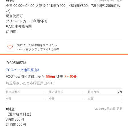
■料金
2026年7月24日
更新
全日 00:00〜24:00 入庫後 24時間¥400、48時間¥800、72時間¥1200(前払
い)
現金使用可
プリペイドカード利用:不可
■入出庫可能時間
24時間
気に入った駐車場を見つけたら
ハートをタップしてマイPに保存
ID:305185716
ECOパーク浦和原山3
556m
7～10分
FOOT-pal浦和道祖土から
徒歩
埼玉県さいたま市緑区原山2-31
-
-
7台
駐車場形式
屋内外形式
駐車台数
-
-
-
全長
全幅
車高
■料金
2026年7月24日
更新
【通常駐車料金】
8時間500円
24時間600円