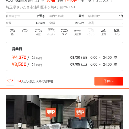
507m
7～10分
FOOT-pal浦和道祖土から
徒歩
予約できてオススメ！
埼玉県さいたま市浦和区瀬ヶ崎4丁目29-17-1
平置き
屋外
1台
駐車場形式
屋内外形式
駐車台数
630cm
290cm
-
全長
全幅
車高
軽
コ
中型
ボックス
SUV
大型車
トラック
原付
バイク
営業日
¥4,370
08/30
(日)
0:00
～
24:00
空
/
24
時間
¥3,500
09/05
(土)
0:00
～
24:00
空
/
24
時間
予約へ
24
人が
お気に入りの駐車場