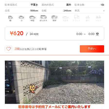
平置き
屋外
1台
駐車場形式
屋内外形式
駐車台数
500cm
240cm
-
全長
全幅
車高
軽
コ
中型
ボックス
SUV
大型車
トラック
原付
バイク
¥620
/
24
0:00
～
0:00
空
時間
予約へ
200
人が
お気に入りの駐車場