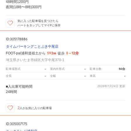
48時間1200円
夜間(18時〜8時)300円
気に入った駐車場を見つけたら
ハートをタップしてマイPに保存
ID:305178886
タイムパーキングことぶき中尾店
592m
8～12分
FOOT-pal浦和道祖土から
徒歩
埼玉県さいたま市緑区大字中尾370-1
-
-
50台
駐車場形式
屋内外形式
駐車台数
-
-
-
全長
全幅
車高
■入出庫可能時間
2026年7月24日
更新
24時間
2
人が
お気に入りの駐車場
ID:305007175