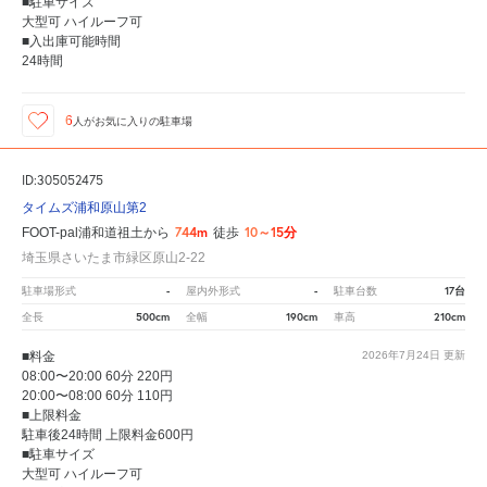
■駐車サイズ
大型可 ハイルーフ可
■入出庫可能時間
24時間
6
人が
お気に入りの駐車場
ID:305052475
タイムズ浦和原山第2
744m
10～15分
FOOT-pal浦和道祖土から
徒歩
埼玉県さいたま市緑区原山2-22
-
-
17台
駐車場形式
屋内外形式
駐車台数
500cm
190cm
210cm
全長
全幅
車高
■料金
2026年7月24日
更新
08:00〜20:00 60分 220円
20:00〜08:00 60分 110円
■上限料金
駐車後24時間 上限料金600円
■駐車サイズ
大型可 ハイルーフ可