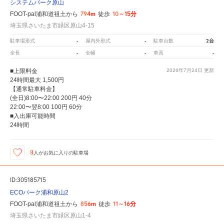
システムパーク原山
794m
10～15分
FOOT-pal浦和道祖土から
徒歩
埼玉県さいたま市緑区原山4-15
-
-
2台
駐車場形式
屋内外形式
駐車台数
-
-
-
全長
全幅
車高
■上限料金
2026年7月24日
更新
24時間最大 1,500円
【通常駐車料金】
(全日)8:00〜22:00 200円 40分
22:00〜翌8:00 100円 60分
■入出庫可能時間
24時間
8
人が
お気に入りの駐車場
ID:305185715
ECOパーク浦和原山2
856m
11～16分
FOOT-pal浦和道祖土から
徒歩
埼玉県さいたま市緑区原山1-4