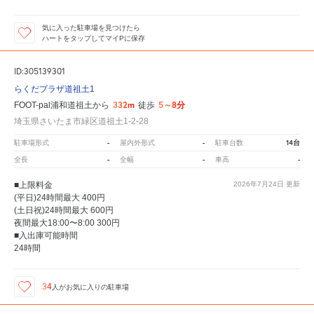
気に入った駐車場を見つけたら
ハートをタップしてマイPに保存
ID:305139301
らくだプラザ道祖土1
332m
5～8分
FOOT-pal浦和道祖土から
徒歩
埼玉県さいたま市緑区道祖土1-2-28
-
-
14台
駐車場形式
屋内外形式
駐車台数
-
-
-
全長
全幅
車高
■上限料金
2026年7月24日
更新
(平日)24時間最大 400円
(土日祝)24時間最大 600円
夜間最大18:00〜8:00 300円
■入出庫可能時間
24時間
34
人が
お気に入りの駐車場