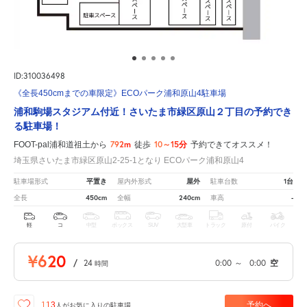
ID:310036498
《全長450cmまでの車限定》ECOパーク浦和原山4駐車場
浦和駒場スタジアム付近！さいたま市緑区原山２丁目の予約でき
る駐車場！
792m
10～15分
FOOT-pal浦和道祖土から
徒歩
予約できてオススメ！
埼玉県さいたま市緑区原山2-25-1となり ECOパーク浦和原山4
平置き
屋外
1台
駐車場形式
屋内外形式
駐車台数
450cm
240cm
-
全長
全幅
車高
軽
コ
中型
ボックス
SUV
大型車
トラック
原付
バイク
¥620
/
24
0:00
～
0:00
空
時間
予約へ
113
人が
お気に入りの駐車場