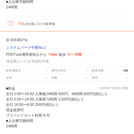
■入出庫可能時間
24時間
65
人が
お気に入りの駐車場
ID:305185714
システムパーク中尾No.1
766m
10～15分
FOOT-pal浦和道祖土から
徒歩
埼玉県さいたま市緑区中尾
-
-
4台
駐車場形式
屋内外形式
駐車台数
-
-
-
全長
全幅
車高
■料金
2026年7月24日
更新
全日 0:00〜24:00 入庫後24時間 400円、48時間 800円(前払い)
全日 0:00〜24:00 入庫後72時間 1200円(前払い)
全日 18:00〜8:00 200円(前払い)
現金使用可
プリペイドカード利用:不可
■入出庫可能時間
24時間